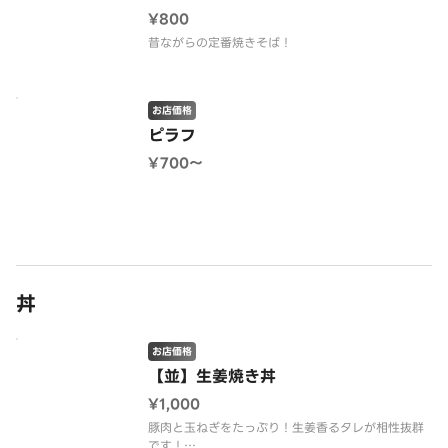
¥800
昔ながらの定番焼きそば！
お店価格
ピラフ
¥700〜
丼
お店価格
【並】生姜焼き丼
¥1,000
豚肉と玉ねぎをたっぷり！生姜香るタレが相性抜群
です！