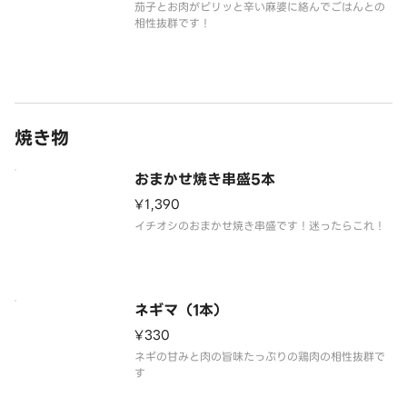
茄子とお肉がピリッと辛い麻婆に絡んでごはんとの
相性抜群です！
焼き物
おまかせ焼き串盛5本
¥1,390
イチオシのおまかせ焼き串盛です！迷ったらこれ！
ネギマ（1本）
¥330
ネギの甘みと肉の旨味たっぷりの鶏肉の相性抜群で
す