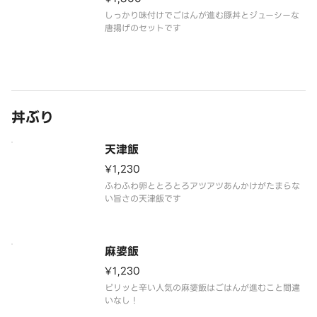
しっかり味付けでごはんが進む豚丼とジューシーな
唐揚げのセットです
丼ぶり
天津飯
¥1,230
ふわふわ卵ととろとろアツアツあんかけがたまらな
い旨さの天津飯です
麻婆飯
¥1,230
ピリッと辛い人気の麻婆飯はごはんが進むこと間違
いなし！