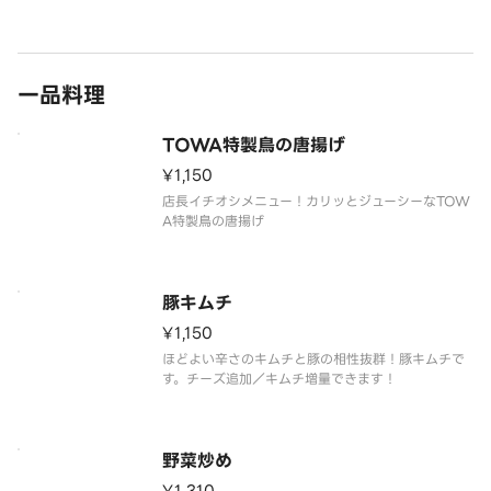
一品料理
TOWA特製鳥の唐揚げ
¥1,150
店長イチオシメニュー！カリッとジューシーなTOW
A特製鳥の唐揚げ
豚キムチ
¥1,150
ほどよい辛さのキムチと豚の相性抜群！豚キムチで
す。チーズ追加／キムチ増量できます！
野菜炒め