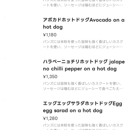
ートを使い、ソーセージは噛むほどにジューシーで
食べごたえのある、ビッグサイズのソーセージを使
用しております。 ソースは毎日でも飽きないように
アボカドホットドッグAvocado on a
独自のオリジナルソースを数種類作り上げた、唯一
絶対無二のホットドッグです。
hot dog
¥1,180
バンズには米粉を使った旨味も強く香ばしいカスク
ートを使い、ソーセージは噛むほどにジューシーで
食べごたえのある、ビッグサイズのソーセージを使
用しております。 ソースは毎日でも飽きないように
ハラペーニョチリホットドッグ jalape
独自のオリジナルソースを数種類作り上げた、唯一
絶対無二のホットドッグです。
no chilli pepper on a hot dog
¥1,350
バンズには旨味も強く香ばしいカスクートを使い、
ソーセージは噛むほどにジューシーで食べごたえの
ある、ビッグサイズのソーセージを使用しておりま
す。 ケチャップは独自に配合したスパイスを加えた
エッグエッグサラダホットドッグEgg
オリジナルソースに仕上げ、唯一絶対無二のホット
ドッグです。 それに辛味と酸
egg sarad on a hot dog
¥1,280
バンズには米粉を使った旨味も強く香ばしいカスク