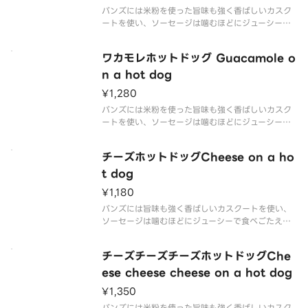
バンズには米粉を使った旨味も強く香ばしいカスク
ートを使い、ソーセージは噛むほどにジューシーで
食べごたえのある、ビッグサイズのソーセージを使
用しております。 ソースは毎日でも飽きないように
ワカモレホットドッグ Guacamole o
独自のオリジナルソースを数種類作り上げた、唯一
絶対無二のホットドッグです。
n a hot dog
¥1,280
バンズには米粉を使った旨味も強く香ばしいカスク
ートを使い、ソーセージは噛むほどにジューシーで
食べごたえのある、ビッグサイズのソーセージを使
用しております。 ソースは毎日でも飽きないように
チーズホットドッグCheese on a ho
独自のオリジナルソースを数種類作り上げた、唯一
絶対無二のホットドッグです。
t dog
¥1,180
バンズには旨味も強く香ばしいカスクートを使い、
ソーセージは噛むほどにジューシーで食べごたえの
ある、ビッグサイズのソーセージを使用しておりま
す。 ケチャップは独自に配合したスパイスを加えた
チーズチーズチーズホットドッグChe
オリジナルソースに仕上げ、唯一絶対無二のホット
ドッグです。 それに定番のチ
ese cheese cheese on a hot dog
¥1,350
バンズには米粉を使った旨味も強く香ばしいカスク