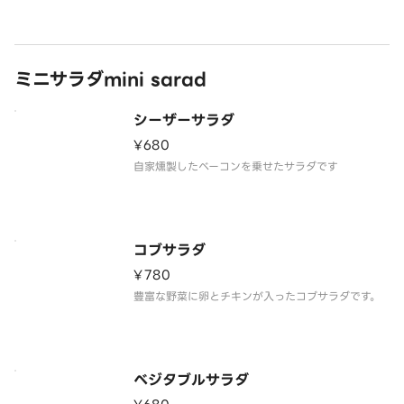
食べごたえのある、ビッグサイズのソーセージを使
用しております。 ソースは毎日でも飽きないように
独自のオリジナルソースを数種類作り上げた、唯一
絶対無二のホットドッグです。
ミニサラダmini sarad
シーザーサラダ
¥680
自家燻製したベーコンを乗せたサラダです
コブサラダ
¥780
豊富な野菜に卵とチキンが入ったコブサラダです。
ベジタブルサラダ