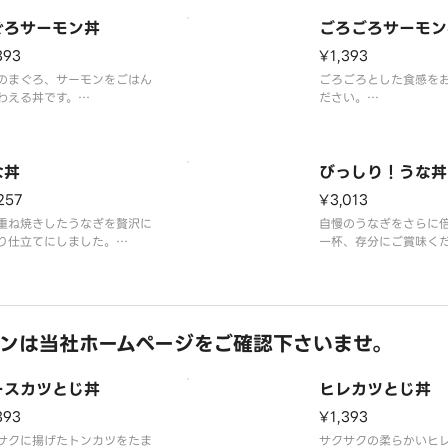
ぐろサーモン丼
ごろごろサーモン
393
¥1,393
のまぐろ、サーモンをごはん
ごろごろとした食感を
わえる丼です。
ださい。
噌汁、お漬物付き
※味噌汁、お漬物付き
な丼
びっしり！うな丼
257
¥3,013
重ね焼きしたうなぎを贅沢に
自慢のうなぎをさらに
り仕立てにしました。
一杯、存分にご賞味く
噌汁、お漬物付き
※味噌汁、お漬物付き
ンは当社ホームページをご確認下さいませ。
ースカツとじ丼
ヒレカツとじ丼
393
¥1,393
サクに揚げたトンカツをたま
サクサクの柔らかいヒ