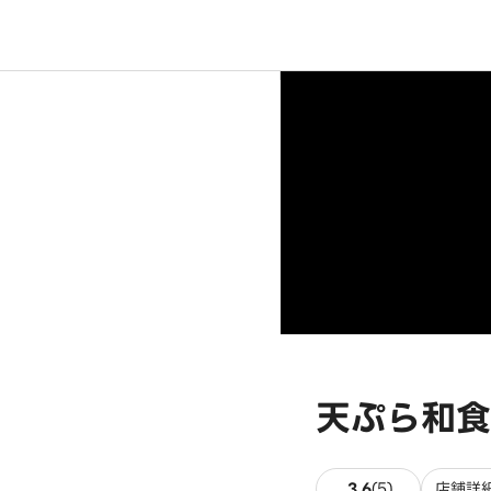
天ぷら和食
5件のレビュ
3.6
(
5
)
店舗詳