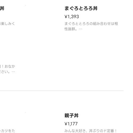
丼
まぐろとろろ丼
¥1,393
お楽しみく
まぐろととろろの組み合わせは相
性抜群。
※味噌汁、お漬物付き
倍！おなか
ださい。
親子丼
¥1,177
レカツをた
みんな大好き、丼ぶりのド定番！