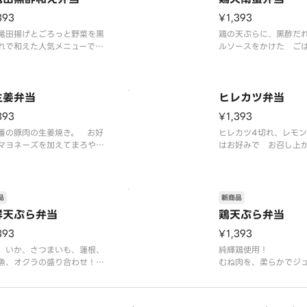
393
¥1,393
竜田揚げとごろっと野菜を黒
鶏の天ぷらに、黒酢だ
れで和えた人気メニューで
ルソースをかけた ご
一品です。
はん、味噌汁、お漬物付き
※ごはん、味噌汁、お
生姜弁当
ヒレカツ弁当
393
¥1,393
番の豚肉の生姜焼き。 お好
ヒレカツ4切れ、レモン
マヨネーズを加えてまろやか
はお好みで お召し上
も愉しめます。
いませ。
はん、味噌汁、お漬物付き
※ごはん、味噌汁、お
品
新商品
鮮天ぷら弁当
鶏天ぷら弁当
393
¥1,393
、いか、さつまいも、蓮根、
純輝鶏使用！
魚、オクラの盛り合わせ！
むね肉を、柔らかでジ
時中自慢の天ぷらをお愉しみ
仕上げました。
さいませ。
※ごはん、味噌汁、お
はん、味噌汁、お漬物付き