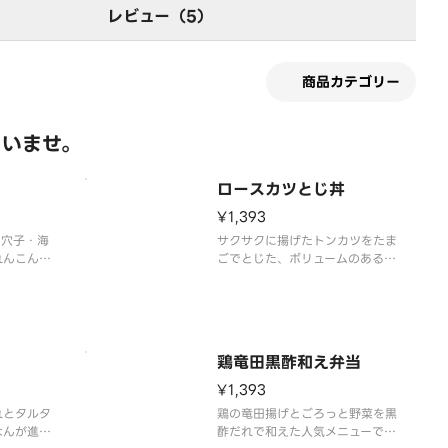
レビュー（5）
商品カテゴリー
さいませ。
ロースカツとじ丼
¥1,393
 穴子・海
サクサクに揚げたトンカツをたま
れんこん・
ごでとじた、ボリュームのある一
乗って絶
品です。
※味噌汁、お漬物付き
鶏竜田黒酢和え弁当
¥1,393
れとタルタ
鶏の竜田揚げとごろっと野菜を黒
はんが進む
酢だれで和えた人気メニューで