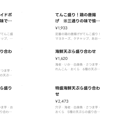
す。
※ごはん、味噌汁、お漬物付き
漬物付き
イドポ
てんこ盛り！鶏の唐揚
味で愉
げ ※三通りの味で愉し
めます
¥1,933
がてんこ盛
定番の鶏の唐揚げがてんこ盛り！
ャップ、あ
マヨネーズ、ケチャップ、あおさ
味変をお愉
醤油塩でお好みの味変をお愉しみ
下さい。
り合わ
海鮮天ぷら盛り合わせ
¥1,620
海老・いか・白身魚・さつま芋・
れんこん・おくら 6種の天ぷら
さつま芋・
の盛り合わせです。
の天ぷら
※お漬物付き
漬物付き。
ら盛り
特盛海鮮天ぷら盛り合わ
せ
¥2,473
つま芋・お
穴子・海老・白身魚・さつま芋・
り合わせ
おくら 5種の天ぷらの盛り合わ