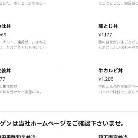
とじた、ボリュームのある一
まごでとじた、満足感
す。
です。
噌汁、お漬物付き
※味噌汁、お漬物付き
のは丼
豚とじ丼
069
¥1,177
、ナルト、油揚げ、たまねぎ
豚の旨味がたまごとだ
い、たまごでとじた懐かしい
んでごはんが進む一品
りです。
※味噌汁、お漬物付き
噌汁、お漬物付き
生姜丼
牛カルビ丼
177
¥1,285
と相性抜群！
牛肉と玉ねぎを醬油ベ
の味を効かせた定番の味。
のたれで味付けしまし
噌汁、お漬物付き
※味噌汁、お漬物付き
ゲンは当社ホームページをご確認下さいませ。
竜田黒酢和え弁当
鶏天南蛮弁当