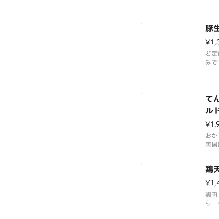
※味
豚
¥1,
ど定
みで
な味
※ご
て
ル
三
¥1,
おか
唐揚
ズ、
お好
鶏
¥1,
鶏肉
ら 
す。