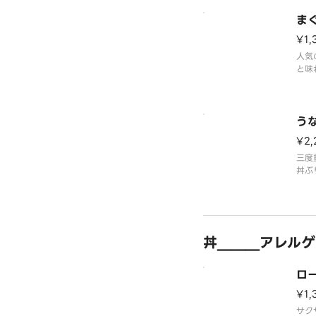
ま
¥1,
人気
と味
※味
う
¥2,
三度
丼ぶ
※味
丼＿＿＿アレルゲ
ロ
¥1,
サク