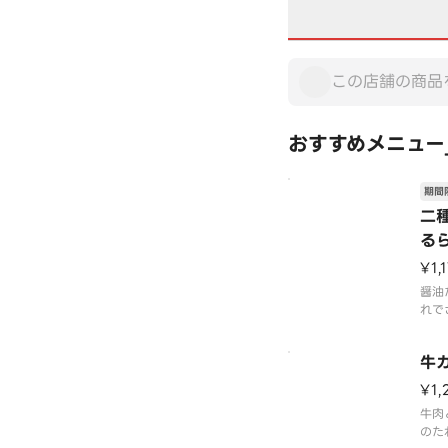
おすすめメニュー
期間
二
る
¥1,
醤油
れで
ーめ
き！
牛
マイ
玉！
¥1,
牛肉
のた