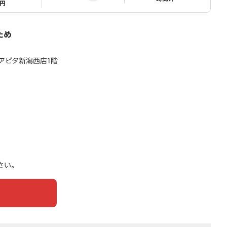
1円
ため
 アピタ新潟西店1階
さい。