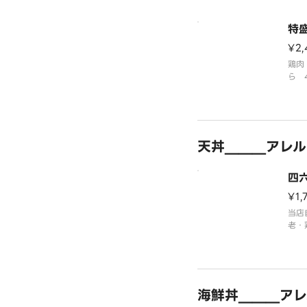
特
¥2,
鶏肉
ら 
す。
※あ
天丼＿＿＿アレル
四
¥1,
当店
老・
おく
対満
※味
海鮮丼＿＿＿アレ