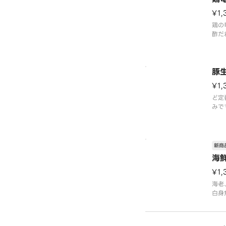
¥1,
鶏の
酢だ
す。
※ご
豚
¥1,
ど定
みで
な味
※ご
新商
海
¥1,
海老
白身
四六
くだ
※ご