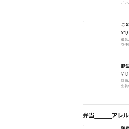
ごで
品で
※味
こ
¥1,
長葱
を使
丼ぶ
※味
豚
¥1,
豚肉
生姜
※味
弁当＿＿＿アレル
鶏