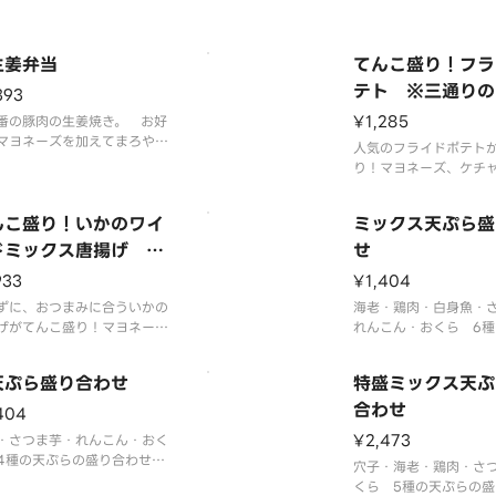
噌汁、お漬物付き
一品です。
※ごはん、味噌汁、お
生姜弁当
てんこ盛り！フラ
テト ※三通りの
393
しめます
¥1,285
番の豚肉の生姜焼き。 お好
マヨネーズを加えてまろやか
人気のフライドポテト
も愉しめます。
り！マヨネーズ、ケチ
はん、味噌汁、お漬物付き
おさ醤油塩でお好みの
んこ盛り！いかのワイ
ミックス天ぷら盛
ドミックス唐揚げ ※
せ
通りの味で愉しめます
933
¥1,404
ずに、おつまみに合ういかの
海老・鶏肉・白身魚・
げがてんこ盛り！マヨネー
れんこん・おくら 6種
ケチャップ、あおさ醤油塩で
の盛り合わせです。お
みの味変をお愉しみ下さい。
天ぷら盛り合わせ
特盛ミックス天ぷ
合わせ
404
¥2,473
・さつま芋・れんこん・おく
4種の天ぷらの盛り合わせで
穴子・海老・鶏肉・さ
お漬物付き。
くら 5種の天ぷらの盛