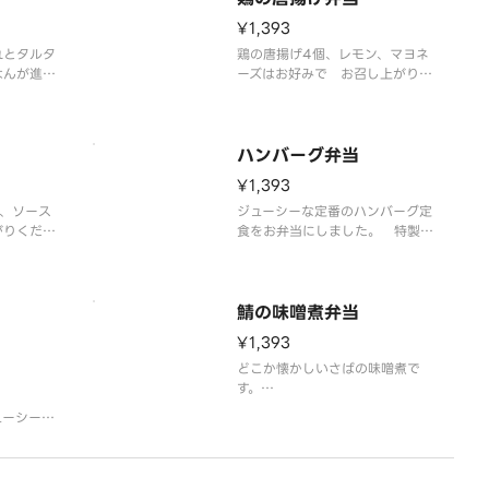
¥1,393
れとタルタ
鶏の唐揚げ4個、レモン、マヨネ
はんが進む
ーズはお好みで お召し上がりく
ださいませ。
※ごはん、味噌汁、お漬物付き
漬物付き
ハンバーグ弁当
¥1,393
、ソース
ジューシーな定番のハンバーグ定
がりくださ
食をお弁当にしました。 特製和
風ソースでお召し上がりください
漬物付き
ませ。
※ごはん、味噌汁、お漬物付き
鯖の味噌煮弁当
¥1,393
どこか懐かしいさばの味噌煮で
す。
※ごはん、味噌汁、お漬物付き
ューシーに
漬物付き