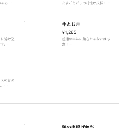
のある一品
たまごとだしの相性が抜群！
手軽なのに食べ応えもある満足度
高めな一品です。
※味噌汁、お漬物付き
牛とじ丼
¥1,285
しに溶け込
普通の牛丼に飽きたあなたは必
です。
食！
※味噌汁、お漬物付き
ースの甘め
た。
鶏の唐揚げ弁当