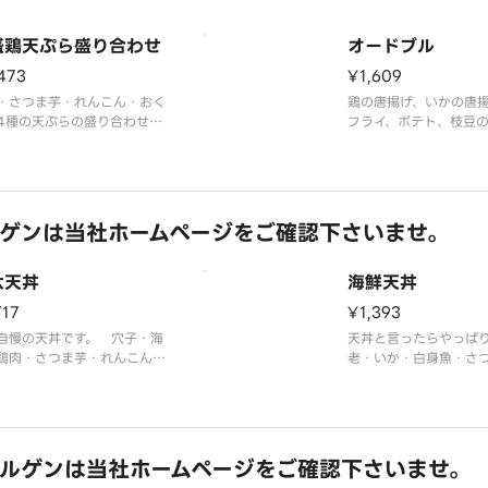
です。
※あおさ醤油塩、お漬
盛鶏天ぷら盛り合わせ
オードブル
473
¥1,609
・さつま芋・れんこん・おく
鶏の唐揚げ、いかの唐
4種の天ぷらの盛り合わせで
フライ、ポテト、枝豆
ル盛り合わせ。3種のソ
おさ醤油塩、お漬物付き
ャップ、マヨネーズ、
塩）付きでお好みに味
みください。
ゲンは当社ホームページをご確認下さいませ。
六天丼
海鮮天丼
717
¥1,393
自慢の天丼です。 穴子・海
天丼と言ったらやっぱ
鶏肉・さつま芋・れんこん・
老・いか・白身魚・さ
ら 6種の天ぷらが乗って絶
んこん・おくらのスタ
足！
天丼です。味噌汁、お
噌汁、お漬物付き
ルゲンは当社ホームページをご確認下さいませ。