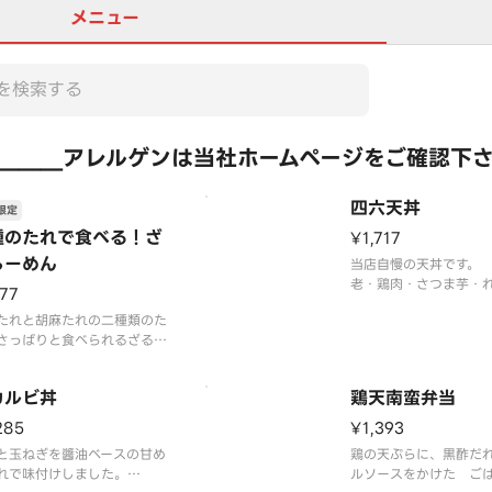
メニュー
＿＿＿アレルゲンは当社ホームページをご確認下
四六天丼
限定
種のたれで食べる！ざ
¥1,717
らーめん
当店自慢の天丼です。
老・鶏肉・さつま芋・
177
おくら 6種の天ぷらが
たれと胡麻たれの二種類のた
対満足！
さっぱりと食べられるざるら
※味噌汁、お漬物付き
ん。ごま油・豆板醤の味変付
お好みでたれに入れてカスタ
カルビ丼
鶏天南蛮弁当
ズ！麺の量は、なんと1.5
285
¥1,393
と玉ねぎを醬油ベースの甘め
鶏の天ぷらに、黒酢だ
れで味付けしました。
ルソースをかけた ご