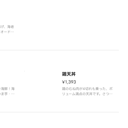
せです。
物付き
※あおさ醤油塩、お漬物付き
揚げ、海老
のオードブ
ース（チ
あおさ醬油
変をお楽し
鶏天丼
¥1,393
り海鮮！海
鶏のむね肉が4切れも乗った、ボ
つま芋・れ
リューム満点の天丼です。さつま
ンダードな
芋・れんこん・おくらの野菜の天
漬物付き。
ぷらもうれしい一品です。
※味噌汁、お漬物付き