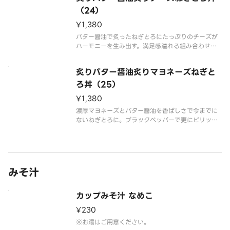
（24）
¥1,380
バター醤油で炙ったねぎとろにたっぷりのチーズが
ハーモニーを生み出す。満足感溢れる組み合わせを
是非ご堪能下さい。
炙りバター醤油炙りマヨネーズねぎと
ろ丼（25）
¥1,380
濃厚マヨネーズとバター醤油を香ばしさで今までに
ないねぎとろに。ブラックペッパーで更にピリッ
と。溢れ出る旨味を是非ご堪能下さい。
みそ汁
カップみそ汁 なめこ
¥230
※お湯はご用意ください。