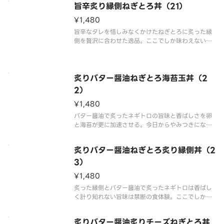
旨辛炙り縁側ねぎとろ丼（21）
¥1,480
旨辛なタレを惜しみなくかけたねぎとろに炙った縁
側を贅沢に合わせた逸品。ここでしか味わえない一
杯を一度ご堪能下さい。
炙りバター醤油ねぎとろ海苔玉丼（2
2）
¥1,480
バター醤油で炙ったネギトロの旨味と香ばしさを卵
と海苔が更に加速させる。今日からやみつきになる
一杯をご堪能下さい。
炙りバター醤油ねぎとろ炙り縁側丼（2
3）
¥1,480
炙った縁側とバター醤油で炙ったネギトロは香ばし
く計り知れない旨味は禁断の食体験。ここでしか出
来ない味わいをぜひ一度ご堪能下さい。
炙りバター醤油炙りチーズねぎとろ丼