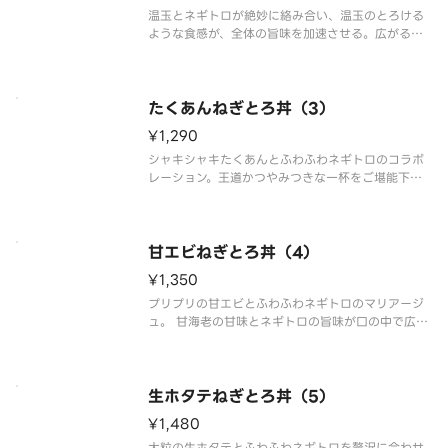
温玉とネギトロが絶妙に絡み合い、温玉のとろける
ような食感が、全体の旨味を加速させる。広がるコ
クと旨味が、食欲を爆発させるまさにズルい一杯を
ご堪能下さい。
たくあんねぎとろ丼（3）
¥1,290
シャキシャキたくあんとふわふわネギトロのコラボ
レーション。王道かつやみつきな一杯をご堪能下さ
い。
甘エビねぎとろ丼（4）
¥1,350
プリプリの甘エビとふわふわネギトロのマリアージ
ュ。 甘海老の甘味とネギトロの旨味が口の中で広が
る幸福感溢れる一杯をご堪能下さい。
生ホタテねぎとろ丼（5）
¥1,480
大粒の生ホタテとふわふわネギトロを贅沢に合わせ