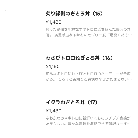
める。ローストされた旨味とクリーミーさが合わさ
った一杯をご堪能下さい。
炙り縁側ねぎとろ丼（15）
¥1,480
炙った縁側を新鮮なネギトロにぶち込んだ贅沢の共
鳴。 満足感溢れる味わいをぜひ一度ご堪能くださ
い。
わさびトロロねぎとろ丼（16）
¥1,150
絶品ネギトロにわさびとトロロのハーモニーが今広
がる。 とろける舌触りと爽快な辛さがたまらない一
杯をご堪能下さい。
イクラねぎとろ丼（17）
¥1,480
ふわふわのネギトロに新鮮いくらのプチプチ食感が
たまらない。豊かな旨味を堪能できる贅沢な一杯を
ご堪能下さい。