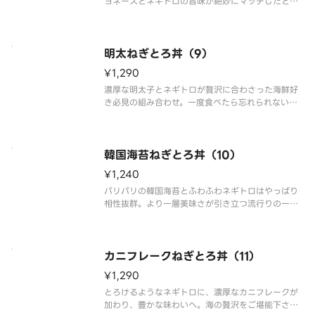
ヨネーズとネギトロの旨味が絶妙にマッチしたとろ
ける一杯をご堪能下さい。
明太ねぎとろ丼（9）
¥1,290
濃厚な明太子とネギトロが贅沢に合わさった海鮮好
き必見の組み合わせ。一度食べたら忘れられない味
わいをご堪能下さい。
韓国海苔ねぎとろ丼（10）
¥1,240
パリパリの韓国海苔とふわふわネギトロはやっぱり
相性抜群。より一層美味さが引き立つ流行りの一杯
をご堪能下さい。
カニフレークねぎとろ丼（11）
¥1,290
とろけるようなネギトロに、濃厚なカニフレークが
加わり、豊かな味わいへ。海の贅沢をご堪能下さ