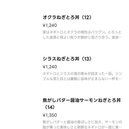
い。
オクラねぎとろ丼（12）
¥1,240
実はネギトロとオクラの相性はバツグン。とろっと
した食感と程よい粘りが絶妙に混ざり合う。食欲を
そそる一杯をご堪能下さい。
シラスねぎとろ丼（13）
¥1,240
ネギトロとシラスの海の恵みが詰まった一品。シン
プルな見た目とは裏腹に旨味が止まらない一杯をご
堪能下さい。
焦がしバター醤油サーモンねぎとろ丼
（14）
¥1,350
焦がしバターと醤油の香ばしさに加え、サーモンの
脂が乗った美味しさと新鮮なネギトロが一度に楽し