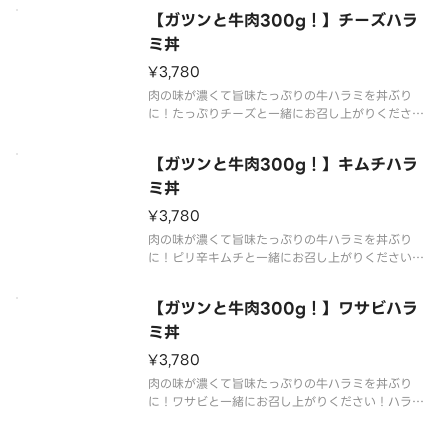
【ガツンと牛肉300g！】チーズハラ
ミ丼
¥3,780
肉の味が濃くて旨味たっぷりの牛ハラミを丼ぶり
に！たっぷりチーズと一緒にお召し上がりくださ
い！ハラミ肉は牛一頭から少ししか取れない貴重な
部位です！肉300g（焼き上げる前の重量です。）で
【ガツンと牛肉300g！】キムチハラ
大満足！
ミ丼
¥3,780
肉の味が濃くて旨味たっぷりの牛ハラミを丼ぶり
に！ピリ辛キムチと一緒にお召し上がりください！
ハラミ肉は牛一頭から少ししか取れない貴重な部位
です！肉300g（焼き上げる前の重量です。）で大満
【ガツンと牛肉300g！】ワサビハラ
足！
ミ丼
¥3,780
肉の味が濃くて旨味たっぷりの牛ハラミを丼ぶり
に！ワサビと一緒にお召し上がりください！ハラミ
肉は牛一頭から少ししか取れない貴重な部位です！
肉300g（焼き上げる前の重量です。）で大満足！