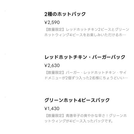
ウィング、サイドメニュー、ドリンクMが含まれま
す。※チキンの形状と組み合わせは、写真と異なる
場合がございます。 ※商品の
2種のホットパック
¥2,590
【数量限定】レッドホットチキン2ピースとグリーン
ホットウィング4ピースをお楽しみいただけるホッ
トパックです。レッドホットチキン2ピース、グリー
ンホットウィング4ピース、サイドメニューが含ま
れます。※チキンの形状と組み合わせは、写真と異
なる場合がございます。 ※
レッドホットチキン・バーガーパック
¥2,630
【数量限定】バーガー・レッドホットチキン・サイ
ドメニューが2個ずつ入った2名様にちょうどいいお
届け専用パックです。※チキンの形状と組み合わせ
は、写真と異なる場合がございます。 ※商品の特性
上、チキンの部位指定はご容赦いただいておりま
す。 ※提供方法は、写真と異
グリーンホット4ピースパック
¥1,430
【数量限定】青唐辛子の爽やかな辛さ！グリーンホ
ットウィングが4ピース入ったパックです。