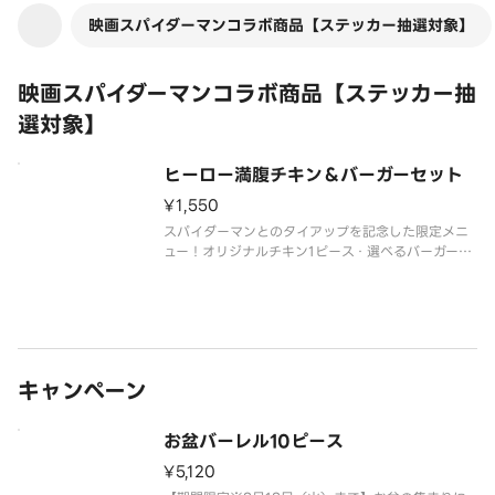
映画スパイダーマンコラボ商品【ステッカー抽選対象】
映画スパイダーマンコラボ商品【ステッカー抽
選対象】
ヒーロー満腹チキン＆バーガーセット
¥1,550
スパイダーマンとのタイアップを記念した限定メニ
ュー！オリジナルチキン1ピース・選べるバーガー1
つ・お好きなサイドメニュー2つのピーターも大満足
のセットです。※チキンの形状と組み合わせは、写
真と異なる場合がございます。※商品の特性上、チ
キンの部位指定はご容赦いた
キャンペーン
お盆バーレル10ピース
¥5,120