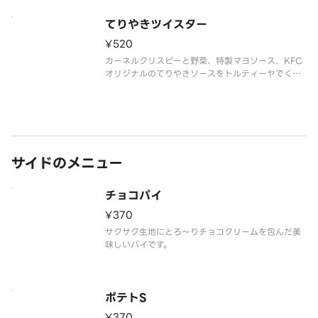
てりやきツイスター
¥520
カーネルクリスピーと野菜、特製マヨソース、KFC
オリジナルのてりやきソースをトルティーヤでくる
んだ和風味の定番ツイスター ※てりやきツイスタ
ーは辛さに敏感な方やお子様には辛く感じられる可
能性がございます。
サイドのメニュー
チョコパイ
¥370
サクサク生地にとろ～りチョコクリームを包んだ美
味しいパイです。
ポテトS
¥370