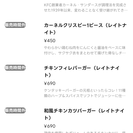
KFC創業者カーネル・サンダースが調理法を完成さ
せた1939年以来、変わることなく受け継がれてきた
調理法で、若鶏を使用し、店舗で手づくりしている
伝統のフライドチキンです。※チキンの形状と組み
販売時間外
カーネルクリスピー1ピース（レイトナ
合わせは、写真と異なる場合がございます。※商品
の特性上、チキンの部位指
イト）
¥450
やわらかい鶏むね肉をにんにくと醤油をベースに味
付けし、サクサク衣をまとわせて揚げた骨なしチキ
ン ※カーネルクリスピーは辛さに敏感な方やお子様
には辛く感じられる可能性がございます。※22時以
販売時間外
チキンフィレバーガー（レイトナイ
降は深夜価格でのご提供となります。時間帯により
価格が異なりますので、あら
ト）
¥690
ケンタッキーバーガーの元祖といったらコレ！11種
類のハーブ＆スパイスでソフトでジューシーに仕上
げたチキンフィレ、レタス、オリーブオイル入りマ
ヨソースを挟んだバーガーです。※22時以降は深夜
販売時間外
和風チキンカツバーガー（レイトナイ
価格でのご提供となります。時間帯により価格が異
なりますので、あらかじめご
ト）
¥690