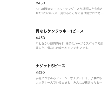
¥450
KFC創業者カーネル・サンダースが調理法を完成さ
せた1939年以来、変わることなく受け継がれてきた
調理法で、若鶏を使用し、店舗で手づくりしている
伝統のフライドチキンです。※チキンの形状と組み
合わせは、写真と異なる場合がございます。※商品
の特性上、チキンの部位指
骨なしケンタッキー1ピース
¥450
やわらかい鶏胸肉を11 種類のハーブ＆スパイスで調
理した、骨なしの食べやすいチキンです。
ナゲット5ピース
¥620
手軽につまめるジューシーなナゲットは、子供にも
大人気！一人でいるときも、みんなが集まったとき
にも、食卓をにぎやかす”スグレモノ”です。