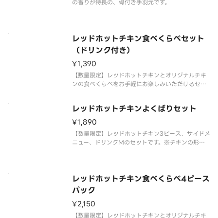
の香りが特長の、骨付き手羽元です。
レッドホットチキン食べくらべセット
（ドリンク付き）
¥1,390
【数量限定】レッドホットチキンとオリジナルチキ
ンの食べくらべをお手軽にお楽しみいただけるセッ
トです。レッドホットチキン、オリジナルチキン、サ
イドメニュー、ドリンクMが含まれます。※チキン
レッドホットチキンよくばりセット
の形状と組み合わせは、写真と異なる場合がござい
ます。 ※商品の特性上、チキ
¥1,890
【数量限定】レッドホットチキン3ピース、サイドメ
ニュー、ドリンクMのセットです。※チキンの形状
と組み合わせは、写真と異なる場合がございます。
※商品の特性上、チキンの部位指定はご容赦いただ
いております。 ※提供方法は、写真と異なる場合が
ございます。
レッドホットチキン食べくらべ4ピース
パック
¥2,150
【数量限定】レッドホットチキンとオリジナルチキ