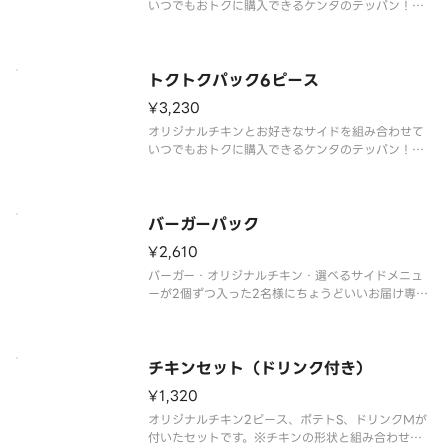
いつでもおトクに購入できるケンタのテッパン！※
チキンの形状と組み合わせは、写真と異なる場合が
ございます。※商品の特性上、チキンの部位指定は
ご容赦いただいております。※提供方法は、写真と
異なる場合がございます。
トクトクパック6ピース
¥3,230
オリジナルチキンとお好きなサイドを組み合わせて
いつでもおトクに購入できるケンタのテッパン！※
チキンの形状と組み合わせは、写真と異なる場合が
ございます。※商品の特性上、チキンの部位指定は
ご容赦いただいております。※提供方法は、写真と
異なる場合がございます。
バーガーパック
¥2,610
バーガー・オリジナルチキン・選べるサイドメニュ
ーが2個ずつ入った2名様にちょうどいいお届け専用
パックです。※チキンの形状と組み合わせは、写真
と異なる場合がございます。※商品の特性上、チキ
ンの部位指定はご容赦いただいております。※提供
方法は、写真と異なる場合がご
チキンセット（ドリンク付き）
¥1,320
オリジナルチキン2ピース、ポテトS、ドリンクMが
付いたセットです。※チキンの形状と組み合わせ