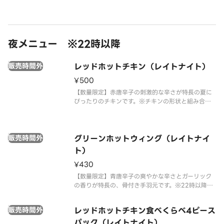
夜メニュー ※22時以降
販売時間外
レッドホットチキン（レイトナイト）
¥500
【数量限定】赤唐辛子の刺激的な辛さが特長の夏に
ぴったりのチキンです。※チキンの形状と組み合わ
せは、写真と異なる場合がございます。 ※商品の特
性上、チキンの部位指定はご容赦いただいておりま
す。 ※提供方法は、写真と異なる場合がございま
販売時間外
す。※22時以降は深夜価格で
グリーンホットウィング（レイトナイ
ト）
¥430
【数量限定】青唐辛子の爽やかな辛さとガーリック
の香りが特長の、骨付き手羽元です。※22時以降は
深夜価格でのご提供となります。時間帯により価格
が異なりますので、あらかじめご了承ください。
販売時間外
レッドホットチキン食べくらべ4ピース
パック（レイトナイト）