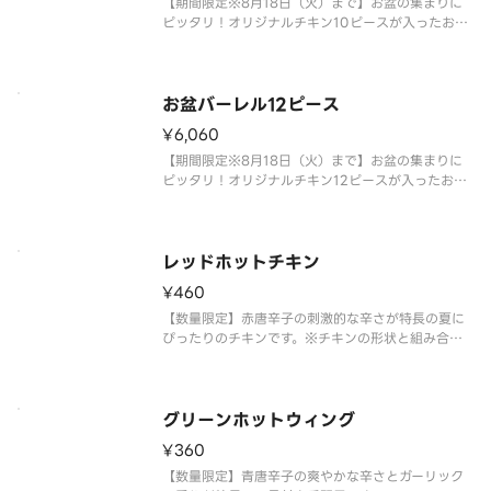
【期間限定※8月18日（火）まで】お盆の集まりに
ピッタリ！オリジナルチキン10ピースが入ったおト
クなバーレルです。オリジナルチキン10ピース、選
べるサイドメニュー5個が含まれます。※シールは数
量限定のため、なくなり次第終了とさせていただき
ます。 ※チキンの形状
お盆バーレル12ピース
¥6,060
【期間限定※8月18日（火）まで】お盆の集まりに
ピッタリ！オリジナルチキン12ピースが入ったおト
クなバーレルです。オリジナルチキン12ピース、選
べるサイドメニュー6個が含まれます。※シールは数
量限定のため、なくなり次第終了とさせていただき
ます。 ※チキンの形状
レッドホットチキン
¥460
【数量限定】赤唐辛子の刺激的な辛さが特長の夏に
ぴったりのチキンです。※チキンの形状と組み合わ
せは、写真と異なる場合がございます。 ※商品の特
性上、チキンの部位指定はご容赦いただいておりま
す。 ※提供方法は、写真と異なる場合がございま
す。
グリーンホットウィング
¥360
【数量限定】青唐辛子の爽やかな辛さとガーリック