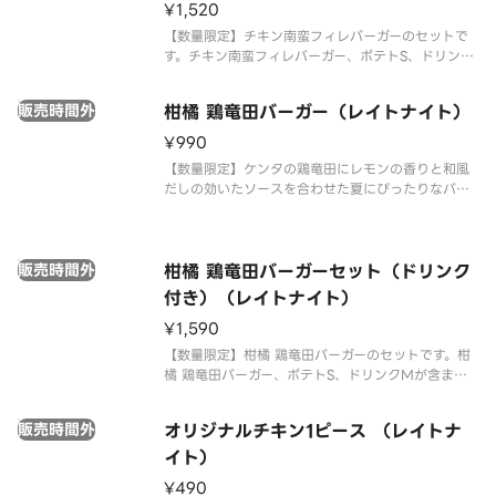
¥1,520
【数量限定】チキン南蛮フィレバーガーのセットで
す。チキン南蛮フィレバーガー、ポテトS、ドリンク
Mが含まれます。※22時以降は深夜価格でのご提供
となります。時間帯により価格が異なりますので、
販売時間外
柑橘 鶏竜田バーガー（レイトナイト）
あらかじめご了承ください。
¥990
【数量限定】ケンタの鶏竜田にレモンの香りと和風
だしの効いたソースを合わせた夏にぴったりなバー
ガーです。※22時以降は深夜価格でのご提供となり
ます。時間帯により価格が異なりますので、あらか
じめご了承ください。
販売時間外
柑橘 鶏竜田バーガーセット（ドリンク
付き）（レイトナイト）
¥1,590
【数量限定】柑橘 鶏竜田バーガーのセットです。柑
橘 鶏竜田バーガー、ポテトS、ドリンクMが含まれ
ます。※22時以降は深夜価格でのご提供となりま
す。時間帯により価格が異なりますので、あらかじ
販売時間外
オリジナルチキン1ピース （レイトナ
めご了承ください。
イト）
¥490