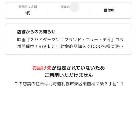
最低注文金額
標準送料
ステータス
受付中
1円
店舗からのお知らせ
映画『スパイダーマン：ブランド・ニュー・デイ』コラ
ボ開催中！8/9まで！ 対象商品購入で1000名様に限定
ステッカーが当たる！ さらに、豪華限定グッズが合計76
0名様に当たるキャンペーンも実施中！
お届け先
が設定されていないため
ご利用いただけません
この店舗の住所は
北海道札幌市東区東苗穂２条３丁目1-1