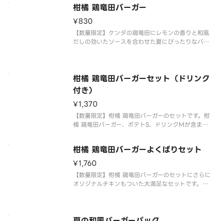
ン、ポテトS、ドリンクMが含まれます。※チキンの
柑橘 鶏竜田バーガー
形状と組み合わせは、写真と異なる場合がございま
す。 ※商品の特性上、チキンの
¥830
【数量限定】ケンタの鶏竜田にレモンの香りと和風
だしの効いたソースを合わせた夏にぴったりなバー
ガーです。
柑橘 鶏竜田バーガーセット（ドリンク
付き）
¥1,370
【数量限定】柑橘 鶏竜田バーガーのセットです。柑
橘 鶏竜田バーガー、ポテトS、ドリンクMが含まれ
ます。
柑橘 鶏竜田バーガーよくばりセット
¥1,760
【数量限定】柑橘 鶏竜田バーガーのセットにさらに
オリジナルチキンもついた大満足なセットです。柑
橘 鶏竜田バーガー、オリジナルチキン、ポテトS、
ドリンクMが含まれます。※チキンの形状と組み合
わせは、写真と異なる場合がございます。 ※商品の
特性上、チキンの部位指定
夏の和風バーガーパック