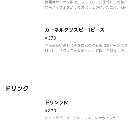
表面はサクサク中はしっとりとした生地に、特製ハ
ニーメイプルをかけてお召し上がりいただく、KFC
オリジナルの人気商品です。
カーネルクリスピー1ピース
¥370
やわらかい鶏むね肉をにんにくと醤油をベースに味
付けし、サクサク衣をまとわせて揚げた骨なしチキ
ン ※カーネルクリスピーは辛さに敏感な方やお子様
には辛く感じられる可能性がございます。
ドリンク
ドリンクM
¥390
チキンやバーガーといっしょにいかがですか？