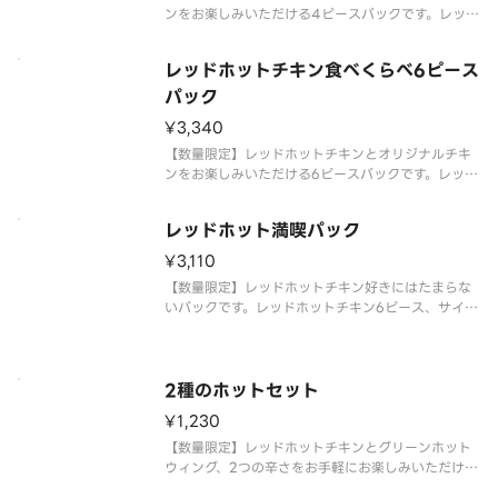
ンをお楽しみいただける4ピースパックです。レッド
ホットチキン2ピース、オリジナルチキン2ピース、
サイドメニュー1個が含まれます。※チキンの形状と
レッドホットチキン食べくらべ6ピース
組み合わせは、写真と異なる場合がございます。 ※
商品の特性上、チキンの
パック
¥3,340
【数量限定】レッドホットチキンとオリジナルチキ
ンをお楽しみいただける6ピースパックです。レッド
ホットチキン3ピース、オリジナルチキン3ピース、
サイドメニュー2個が含まれます。※チキンの形状と
レッドホット満喫パック
組み合わせは、写真と異なる場合がございます。 ※
商品の特性上、チキンの
¥3,110
【数量限定】レッドホットチキン好きにはたまらな
いパックです。レッドホットチキン6ピース、サイド
メニューが含まれます。※チキンの形状と組み合わ
せは、写真と異なる場合がございます。 ※商品の特
性上、チキンの部位指定はご容赦いただいておりま
す。 ※提供方法は、写真と
2種のホットセット
¥1,230
【数量限定】レッドホットチキンとグリーンホット
ウィング、2つの辛さをお手軽にお楽しみいただける
セットです。レッドホットチキン、グリーンホット