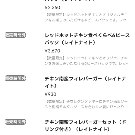
¥2,360
【数量限定】レッドホットチキンとオリジナルチキ
ンをお楽しみいただける4ピースパックです。レッド
ホットチキン2ピース、オリジナルチキン2ピース、
ポテトS 1個が含まれます。※チキンの形状と組み合
販売時間外
レッドホットチキン食べくらべ6ピース
わせは、写真と異なる場合がございます。 ※商品の
特性上、チキンの部位
パック（レイトナイト）
¥3,670
【数量限定】レッドホットチキンとオリジナルチキ
ンをお楽しみいただける6ピースパックです。レッド
ホットチキン3ピース、オリジナルチキン3ピース、
ポテトS 2個が含まれます。※チキンの形状と組み合
販売時間外
チキン南蛮フィレバーガー（レイトナ
わせは、写真と異なる場合がございます。 ※商品の
特性上、チキンの部位
イト）
¥930
【数量限定】骨なしケンタッキーにチキン南蛮ソー
スと柑橘タルタルソースを合わせた夏にぴったりな
バーガーです。※22時以降は深夜価格でのご提供と
なります。時間帯により価格が異なりますので、あ
販売時間外
チキン南蛮フィレバーガーセット（ド
らかじめご了承ください。
リンク付き）（レイトナイト）