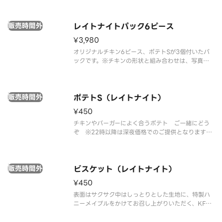
の部位指定はご容赦いただいております。 ※提供方
法は、写真と異なる場合がございます。※22時以降
販売時間外
のみ販売の特別なパック
レイトナイトパック6ピース
¥3,980
オリジナルチキン6ピース、ポテトSが3個付いたパ
ックです。※チキンの形状と組み合わせは、写真と
異なる場合がございます。※商品の特性上、チキン
の部位指定はご容赦いただいております。※提供方
法は、写真と異なる場合がございます。※22時以降
販売時間外
のみ販売の特別なパックとな
ポテトS（レイトナイト）
¥450
チキンやバーガーによく合うポテト ご一緒にどう
ぞ ※22時以降は深夜価格でのご提供となります。
時間帯により価格が異なりますので、あらかじめご
了承ください。
販売時間外
ビスケット（レイトナイト）
¥450
表面はサクサク中はしっとりとした生地に、特製ハ
ニーメイプルをかけてお召し上がりいただく、KFC
オリジナルの人気商品です。※22時以降は深夜価格
でのご提供となります。時間帯により価格が異なり