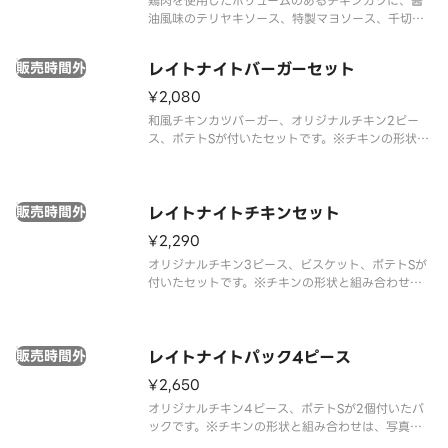
鶏肉を使用したボリュームのあるチキンカツに、醤
油風味のテリヤキソース、特製マヨソース、千切り
キャベツを全粒粉バンズで挟んだ和風の味わいがた
まらないバーガーです。※22時以降は深夜価格での
販売時間外
レイトナイトバーガーセット
ご提供となります。時間帯により価格が異なります
ので、あらかじめご了承くださ
¥2,080
和風チキンカツバーガー、オリジナルチキン2ピー
ス、ポテトSが付いたセットです。※チキンの形状と
組み合わせは、写真と異なる場合がございます。※
商品の特性上、チキンの部位指定はご容赦いただい
ております。※提供方法は、写真と異なる場合がご
販売時間外
ざいます。※22時以降のみ販
レイトナイトチキンセット
¥2,290
オリジナルチキン3ピース、ビスケット、ポテトSが
付いたセットです。※チキンの形状と組み合わせ
は、写真と異なる場合がございます。※商品の特性
上、チキンの部位指定はご容赦いただいておりま
す。※提供方法は、写真と異なる場合がございます。
販売時間外
※22時以降のみ販売の特別なセ
レイトナイトパック4ピース
¥2,650
オリジナルチキン4ピース、ポテトSが2個付いたパ
ックです。※チキンの形状と組み合わせは、写真と
異なる場合がございます。 ※商品の特性上、チキン