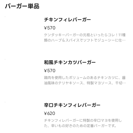
バーガー単品
チキンフィレバーガー
¥570
ケンタッキーバーガーの元祖といったらコレ！11種
類のハーブ＆スパイスでソフトでジューシーに仕上
げたチキンフィレ、レタス、オリーブオイル入りマ
ヨソースを挟んだバーガーです。
和風チキンカツバーガー
¥570
鶏肉を使用したボリュームのあるチキンカツに、醤
油風味のテリヤキソース、特製マヨソース、千切り
キャベツを全粒粉バンズで挟んだ和風の味わいがた
まらないバーガーです。
辛口チキンフィレバーガー
¥620
チキンフィレバーガーに特製の辛口マヨを使用し
た、辛いもの好きのための定番バーガーです。