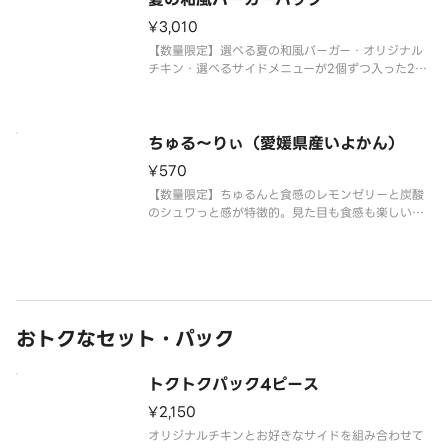
¥3,010
【数量限定】選べる夏の和風バーガー・オリジナル
チキン・選べるサイドメニューが2個ずつ入った2名
様にちょうどいいお届け専用パックです。※チキン
の形状と組み合わせは、写真と異なる場合がござい
ます。※商品の特性上、チキンの部位指定はご容赦
いただいております。※提供方
ちゅる～りぃ（愛媛県産いよかん）
¥570
【数量限定】ちゅるんと食感のレモンゼリーと炭酸
のシュワっと感が特徴的。見た目も食感も楽しいド
リンクです。愛媛県産いよかん味
おトクなセット・パック
トクトクパック4ピース
¥2,150
オリジナルチキンとお好きなサイドを組み合わせて