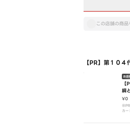
【PR】第１０４
お店
【
綱
は
¥0
※P
カー
しま
営す
めた