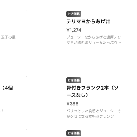
レー
ニュー！
お店価格
テリマヨからあげ丼
¥1,274
と玉子の最
ジューシーなからあげと濃厚テリ
マヨが絡むボリュームたっぷり
丼！
お店価格
（4個
骨付きフランク2本（ソ
ースなし）
¥388
に！
パリッとした食感とジューシーさ
がクセになる本格派フランク
お店価格