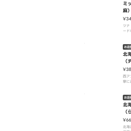
ミ
麻
¥3
ツナ
ード
ッシ
お店
北
（
¥3
西ア
寧に
チョ
お店
北
（
¥6
北海