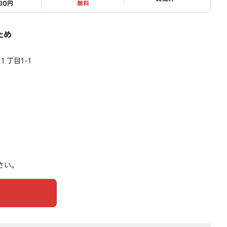
000円
無料
ため
丁目1-1
さい。