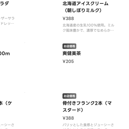
ラダ
北海道アイスクリーム
（朝しぼりミルク）
¥388
ーザーサラ
ダドレッシ
北海道産の生乳100％使用。ミル
ク風味豊かで、濃厚でなめらかな
食感のアイス。
お店価格
00m
爽健美茶
¥205
お店価格
本（ケ
骨付きフランク2本（マ
スタード）
¥388
ューシーさ
パリッとした食感とジューシーさ