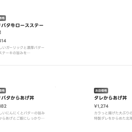
しさ・食べごたえ・価格帯で
級を目指すという想いから、
ブランドが生れました。
ューム満点、できたて熱
価格
リバタ牛ロースステー
丼
814
しいガーリックと濃厚バター
ステーキの旨みを
立てる至福の一杯。
真はイメージです。
ターは商品到着時に溶けてい
価格
お店価格
リバタからあげ丼
タレからあげ丼
382
¥1,274
しいにんにくとバターの旨み
カラっと揚げた大ぶり
からあげとご飯にしっかり絡
特製ダレをからめた北
一杯