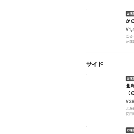
お店
か
¥1,
ごろ
た満
サイド
お店
北
（
¥3
北海
使用
ポテ
お店