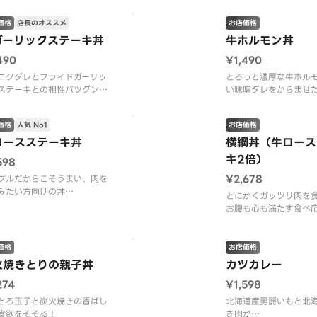
価格
店長のオススメ
お店価格
ガーリックステーキ丼
牛ホルモン丼
490
¥1,490
ニクダレとフライドガーリッ
とろっと濃厚な牛ホル
ステーキとの相性バツグン！
い味噌ダレをからませ
テーキ肉はやわらか加工をし
いの一杯
ります。
価格
人気 No1
お店価格
ロースステーキ丼
横綱丼（牛ロース
キ2倍）
598
¥2,678
プルだからこそうまい、肉を
みたい方向けの丼
とにかくガッツリ肉を
テーキ肉はやわらか加工をし
お腹も心も満たす食べ
ります。
丼
※ステーキ肉はやわら
ております。
価格
お店価格
火焼きとりの親子丼
カツカレー
274
¥1,598
とろ玉子と炭火焼きの香ばし
北海道産男爵いもと北
食欲をそそる！
き肉が