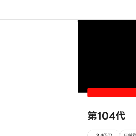
第104代
50件のレビ
3.4
(
50
)
店舗