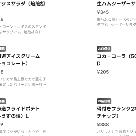
ックスサラダ（焙煎胡
生ハムシーザーサ
）
¥345
45
生ハムと粉チーズのシ
ダです。シーザーサラ
・コーン・レタスのスタンダ
ング1コ付き。
なサラダです。焙煎胡麻ドレ
ング1コ付き。
価格
お店価格
海道アイスクリーム
コカ・コーラ（5
チョコレート）
l）
88
¥205
フリカの最上級カカオ豆を丁
選定したバリーカレボー社の
コレート原料を使用。
価格
お店価格
海道フライドポテト
骨付きフランク2
らうすの塩）L
チャップ）
69
¥388
道産じゃがいも「とうや」を
パリッとした食感とジ