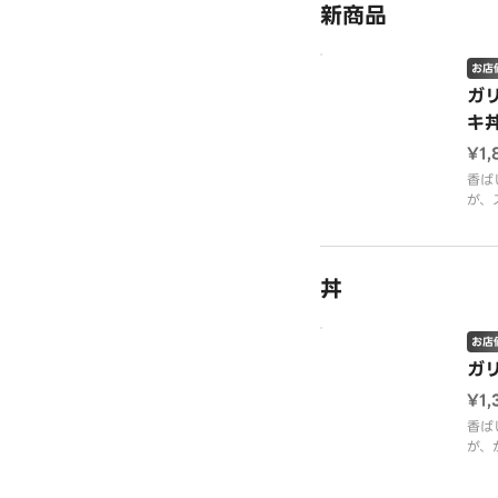
おい
新商品
横綱
この
ボリ
お店
ガ
キ
¥1,
香ば
が、
引き
※写
※バ
丼
お店
ガ
¥1,
香ば
が、
む