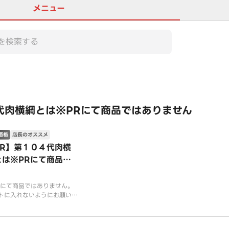
メニュー
この店舗は全商品お店価格で
代肉横綱とは※PRにて商品ではありません
価格
店長のオススメ
PR】第１０４代肉横
とは※PRにて商品で
ありません
Rにて商品ではありません。
トに入れないようにお願い致
す。宅配ピザテンフォーを運
る株式会社テンフォーがはじ
宅配肉丼専門店です。