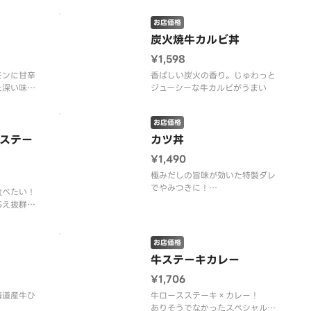
ております。
お店価格
炭火焼牛カルビ丼
¥1,598
モンに甘辛
香ばしい炭火の香り。じゅわっと
た深い味わ
ジューシーな牛カルビがうまい
お店価格
ステー
カツ丼
¥1,490
極みだしの旨味が効いた特製ダレ
でやみつきに！
食べたい！
応え抜群の
※肉大盛りは対象外です。
か加工をし
お店価格
牛ステーキカレー
¥1,706
海道産牛ひ
牛ロースステーキ×カレー！
ありそうでなかったスペシャルメ