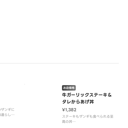
お店価格
牛ガーリックステーキ＆
タレからあげ丼
¥1,382
のザンギに
海道らしい
ステーキもザンギも食べられる至
高の丼
※ステーキ肉はやわらか加工をし