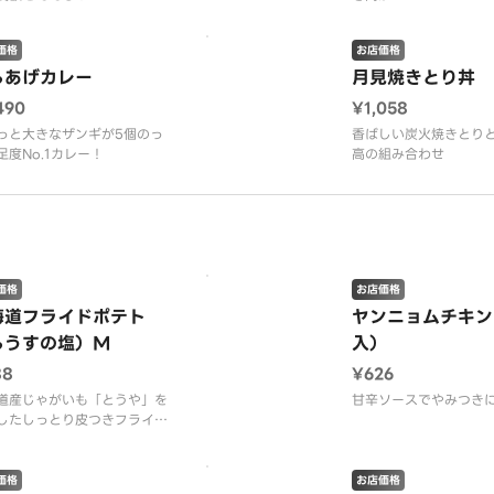
たっぷり入った特製カ
価格
お店価格
らあげカレー
月見焼きとり丼
490
¥1,058
っと大きなザンギが5個のっ
香ばしい炭火焼きとり
足度No.1カレー！
高の組み合わせ
価格
お店価格
海道フライドポテト
ヤンニョムチキン
らうすの塩）M
入）
88
¥626
道産じゃがいも「とうや」を
甘辛ソースでやみつき
したしっとり皮つきフライド
ト。
価格
お店価格