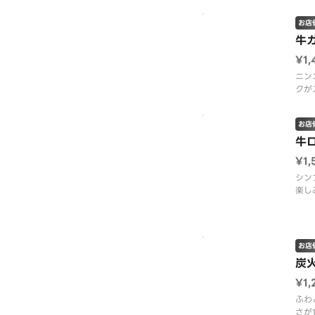
お店
牛
¥1,
ニン
クが
※ス
てお
お店
牛
¥1,
シン
楽し
※ス
てお
お店
炭
¥1,
ふわ
さが