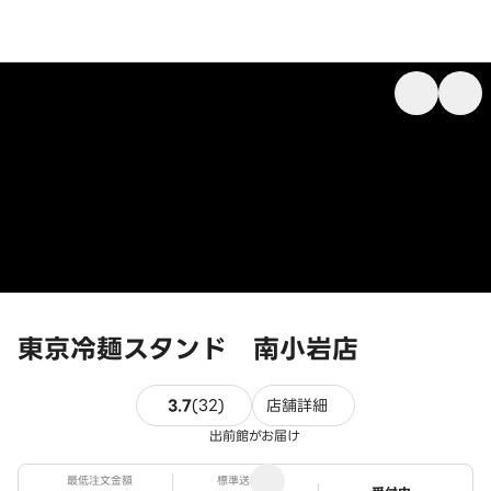
東京冷麺スタンド 南小岩店
32件のレビュー
3.7
(
32
)
店舗詳細
出前館がお届け
最低注文金額
標準送料