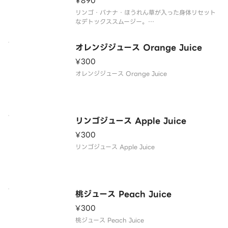
¥890
リンゴ・バナナ・ほうれん草が入った身体リセット
なデトックススムージー。
迷ったらこれで決まりです。
オレンジジュース Orange Juice
A detox smoothie with apples bananas and s
pinach to reset your body.
¥300
オレンジジュース Orange Juice
リンゴジュース Apple Juice
¥300
リンゴジュース Apple Juice
桃ジュース Peach Juice
¥300
桃ジュース Peach Juice