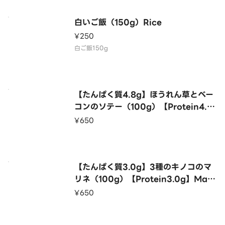
白いご飯（150g）Rice
¥250
白ご飯150g
【たんぱく質4.8g】ほうれん草とベー
コンのソテー（100g）【Protein4.8
g】Sauteed Spinach and Bacon
¥650
（100g）
【たんぱく質3.0g】3種のキノコのマ
リネ（100g）【Protein3.0g】Mari
nated 3 Kinds of Mushrooms（1
¥650
00g）