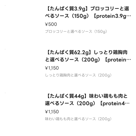
【たんぱく質3.9g】ブロッコリーと選
べるソース（150g）【protein3.9g】
Broccoli with your choice of sau
¥500
ce（150g）
ブロッコリーと選べるソース（150g）
【たんぱく質62.2g】しっとり鶏胸肉
と選べるソース（200g）【protein6
2.2g】Moist chicken breast and
¥1,150
your choice of sauce（200g）
しっとり鶏胸肉と選べるソース（200g）
【たんぱく質44g】味わい鶏もも肉と
選べるソース（200g）【protein44
g】Tasty chicken thighs and you
¥1,150
r choice of sauce（200g）
味わい鶏もも肉と選べるソース（200g）