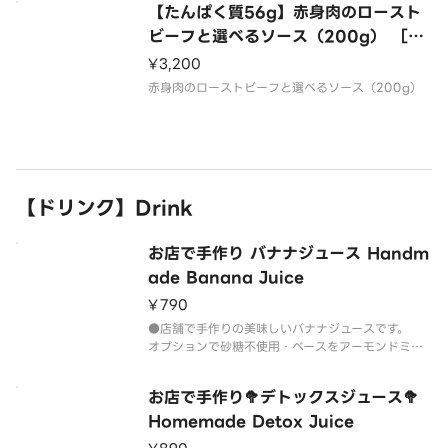
【たんぱく質56g】赤身肉のロースト
ビーフと選べるソース（200g） ［Pr
otein 56g］ Red meat roast beef
¥3,200
and selectable sauce （200g）
赤身肉のローストビーフと選べるソース（200g）
【ドリンク】Drink
お店で手作り バナナジュース Handm
ade Banana Juice
¥790
●店舗で手作りの美味しいバナナジュースです。
オプションで砂糖不使用・ベースをアーモンドミル
ク・豆乳に変更できます。
お店で手作り🥦デトックスジュース🥦
Homemade Detox Juice