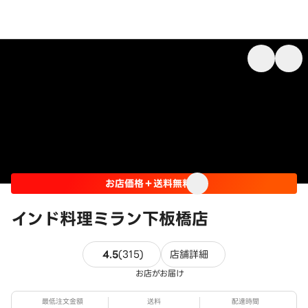
お店価格＋送料無料
インド料理ミラン下板橋店
315件のレビュー
4.5
(
315
)
店舗詳細
お店がお届け
最低注文金額
送料
配達時間