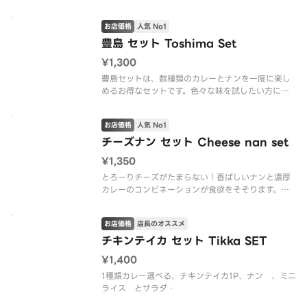
お店価格
人気 No1
豊島 セット Toshima Set
¥1,300
豊島セットは、数種類のカレーとナンを一度に楽し
めるお得なセットです。色々な味を試したい方にお
すすめです。
お店価格
人気 No1
チーズナン セット Cheese nan set
¥1,350
とろーりチーズがたまらない！香ばしいナンと濃厚
カレーのコンビネーションが食欲をそそります。ラ
ンチにもディナーにもおすすめです。
お店価格
店長のオススメ
チキンテイカ セット Tikka SET
¥1,400
1種類カレー選べる、チキンテイカ1P、ナン 、ミニ
ライス とサラダ・