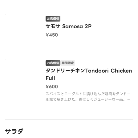
お店価格
サモサ Samosa 2P
¥450
お店価格
期間限定
タンドリーチキンTandoori Chicken
Full
¥600
スパイスとヨーグルトに漬け込んだ鶏肉をタンドー
ル窯で焼き上げた、香ばしくジューシーな一品。本
格的な味わいをお楽しみください。
サラダ