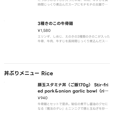
時間じっくり煮込んだスープにモチモチの太麺で食
べる当店オリジナルの「牛骨麺」です！
3種きのこの牛骨麺
¥1,580
エリンギ、しめじ、えのきの3種類のきのこが入った
牛骨、牛肉、牛すじを長時間じっくり煮込んだスー
プにモチモチの太麺で食べる当店オリジナルの「牛
骨麺」です！
丼ぶりメニュー Rice
豚玉スタミナ丼（ご飯170g） Stir-fri
ed pork＆onion garlic bowl（rice
170g）
¥940
牛骨麺とセットで是非。秘伝の煮干し醤油のクセに
なる「魔法のタレ」とニンニクで豚と玉ねぎを炒め
た 激ウマ丼です。