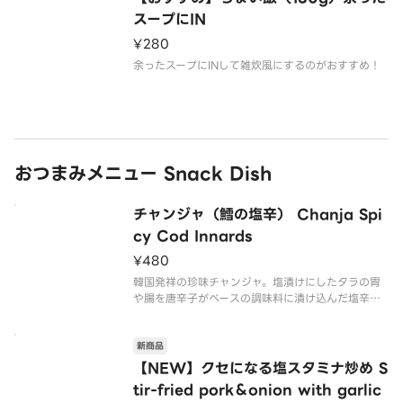
スープにIN
¥280
余ったスープにINして雑炊風にするのがおすすめ！
おつまみメニュー Snack Dish
チャンジャ（鱈の塩辛） Chanja Spi
cy Cod Innards
¥480
韓国発祥の珍味チャンジャ。塩漬けにしたタラの胃
や腸を唐辛子がベースの調味料に漬け込んだ塩辛で
す！
新商品
【NEW】クセになる塩スタミナ炒め S
tir-fried pork＆onion with garlic