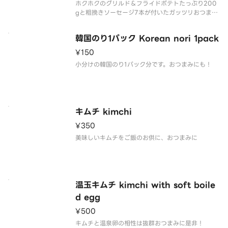
ホクホクのグリルド＆フライドポテトたっぷり200
gと粗挽きソーセージ7本が付いたガッツリおつまみ
セットです！Hokuhoku's Grilled ＆ French Fries
It's a gutsuri snack set with plenty of 20
韓国のり1パック Korean nori 1pack
¥150
小分けの韓国のり1パック分です。おつまみにも！
キムチ kimchi
¥350
美味しいキムチをご飯のお供に、おつまみに
温玉キムチ kimchi with soft boile
d egg
¥500
キムチと温泉卵の相性は抜群おつまみに是非！