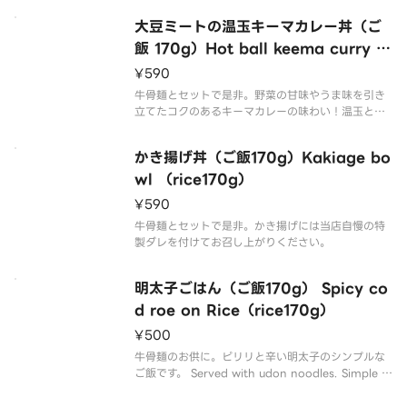
大豆ミートの温玉キーマカレー丼（ご
飯 170g）Hot ball keema curry b
owl of soy meat（rice170g）
¥590
牛骨麺とセットで是非。野菜の甘味やうま味を引き
立てたコクのあるキーマカレーの味わい！温玉との
相性も抜群で、たっぷりで食べ応えのある丼です！
かき揚げ丼（ご飯170g）Kakiage bo
wl （rice170g）
¥590
牛骨麺とセットで是非。かき揚げには当店自慢の特
製ダレを付けてお召し上がりください。
明太子ごはん（ご飯170g） Spicy co
d roe on Rice（rice170g）
¥500
牛骨麺のお供に。ピリリと辛い明太子のシンプルな
ご飯です。 Served with udon noodles. Simple ri
ce with spicy fish roe.