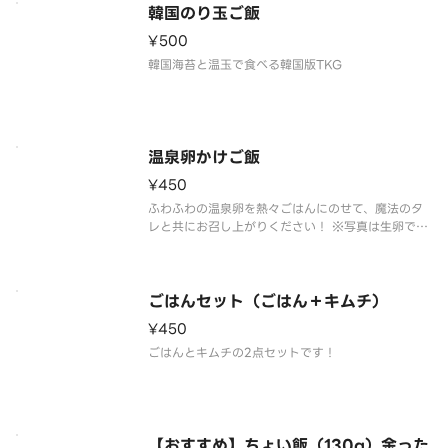
韓国のり玉ご飯
¥500
韓国海苔と温玉で食べる韓国版TKG
温泉卵かけご飯
¥450
ふわふわの温泉卵を熱々ごはんにのせて、魔法のタ
レと共にお召し上がりください！ ※写真は生卵です
が、実際は温泉卵になります。
ごはんセット（ごはん＋キムチ）
¥450
ごはんとキムチの2点セットです！
【おすすめ】ちょい飯（130g）余った