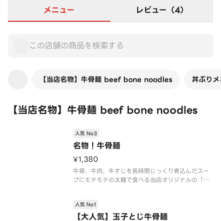
メニュー
レビュー（4）
【当店名物】牛骨麺 beef bone noodles
丼ぶりメニ
【当店名物】牛骨麺 beef bone noodles
人気 No3
名物！牛骨麺
¥1,380
牛骨、牛肉、牛すじを長時間じっくり煮込んだスー
プにモチモチの太麺で食べる当店オリジナルの「牛
骨麺」です！
人気 No1
【大人気】玉子とじ牛骨麺