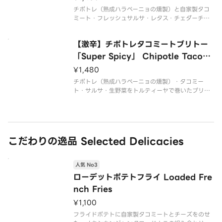
チポトレ（熟成ハラペーニョの燻製）と自家製タコ
ミート・フレッシュサルサ・レタス・チェダーチー
ズの具沢山メキシカンタコライス。 Chipotle （ag
ed smoked jalapeno） homemade tacos meat
【激辛】チポトレタコミートブリトー
fresh salsa let
「Super Spicy」 Chipotle Tacos
Meat Burrito
¥1,480
チポトレ（熟成ハラペーニョの燻製）・タコミー
ト・サルサ・生野菜をトルティーヤで巻いたブリト
ースタイル。 Chipotle （aged smoked jalapen
o） tacos meat salsa and fresh vegetables wr
apped
こだわりの逸品 Selected Delicacies
人気 No3
ローデットポテトフライ Loaded Fre
nch Fries
¥1,100
フライドポテトに自家製タコミートとチーズをのせ