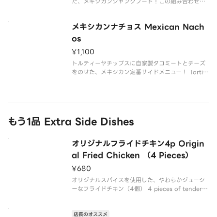
た、メキシカンジャンクフード！この組み合わせは
もうたまらん！ French fries topped with home
made tacos meat and cheese Mexican-style j
メキシカンナチョス Mexican Nach
unk f
os
¥1,100
トルティーヤチップスに自家製タコミートとチーズ
をのせた、メキシカン定番サイドメニュー！ Tortill
a chips topped with homemade tacos meat a
nd cheese the staple Mexican side dish
もう1品 Extra Side Dishes
オリジナルフライドチキン4p Origin
al Fried Chicken （4 Pieces）
¥680
オリジナルスパイスを使用した、やわらかジューシ
ーなフライドチキン（4個） 4 pieces of tender a
nd juicy fried chicken made with our original s
pices.
店長のオススメ