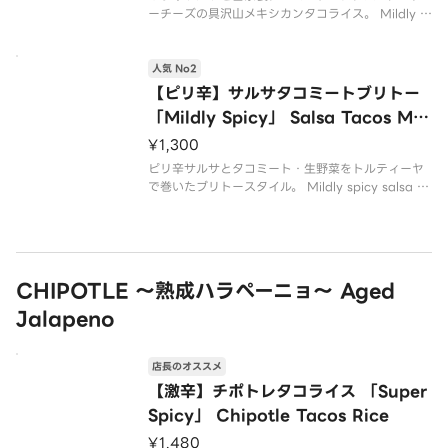
ーチーズの具沢山メキシカンタコライス。 Mildly s
picy salsa homemade tacos meat lettuce and
cheddar cheese in a rich Mexican tac
人気 No2
【ピリ辛】サルサタコミートブリトー
「Mildly Spicy」 Salsa Tacos Me
at Burrito
¥1,300
ピリ辛サルサとタコミート・生野菜をトルティーヤ
で巻いたブリトースタイル。 Mildly spicy salsa ta
cos meat and fresh vegetables wrapped in to
rtilla burrito style.
CHIPOTLE ～熟成ハラペーニョ～ Aged
Jalapeno
店長のオススメ
【激辛】チポトレタコライス 「Super
Spicy」 Chipotle Tacos Rice
¥1,480