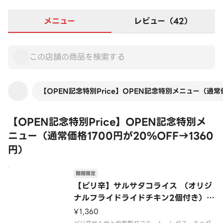
メニュー
レビュー（42）
【OPEN記念特別Price】OPEN記念特別メニュー（通常価
【OPEN記念特別Price】OPEN記念特別メ
ニュー（通常価格1700円が20%OFF→1360
円）
期間限定
【ピリ辛】サルサタコライス （オリジ
ナルフライドライドチキン2個付き）
「Mildly Spicy」 Salsa Tacos Ric
¥1,360
e（with Original Fried Chicken 2