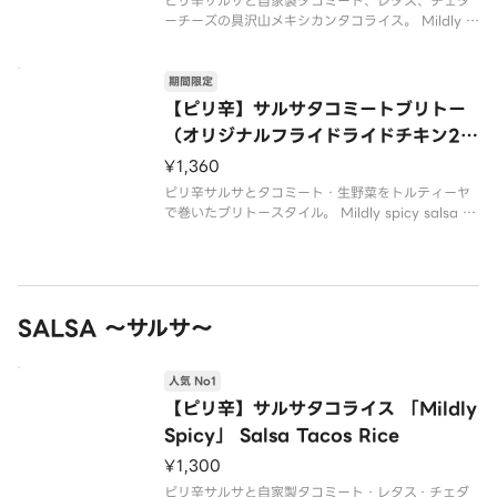
ピリ辛サルサと自家製タコミート、レタス、チェダ
ps）
ーチーズの具沢山メキシカンタコライス。 Mildly s
picy salsa、homemade tacos meat、 lettuce a
nd cheddar cheese in a rich Mexican ta
期間限定
【ピリ辛】サルサタコミートブリトー
（オリジナルフライドライドチキン2個
付き）「Mildly Spicy」 Salsa Taco
¥1,360
s Meat Burrito（with Original Fri
ピリ辛サルサとタコミート・生野菜をトルティーヤ
ed Chicken 2ps）
で巻いたブリトースタイル。 Mildly spicy salsa ta
cos meat and fresh vegetables wrapped in to
rtilla burrito style.
SALSA ～サルサ～
人気 No1
【ピリ辛】サルサタコライス 「Mildly
Spicy」 Salsa Tacos Rice
¥1,300
ピリ辛サルサと自家製タコミート・レタス・チェダ