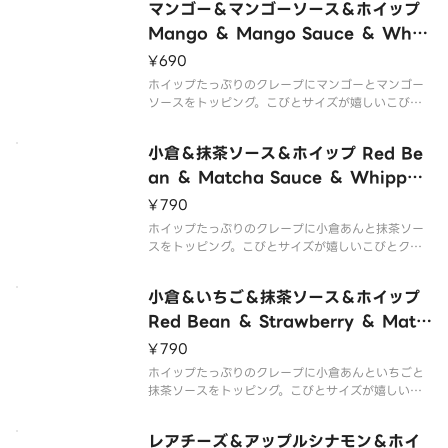
マンゴー＆マンゴーソース＆ホイップ
ueberrie
Mango ＆ Mango Sauce ＆ Whip
ped Cream
¥690
ホイップたっぷりのクレープにマンゴーとマンゴー
ソースをトッピング。こびとサイズが嬉しいこびと
クレープです。 Crepe with lots of whipped crea
m topped with mango and mango sauce. A h
小倉＆抹茶ソース＆ホイップ Red Be
appy
an ＆ Matcha Sauce ＆ Whipped
Cream
¥790
ホイップたっぷりのクレープに小倉あんと抹茶ソー
スをトッピング。こびとサイズが嬉しいこびとクレ
ープです。 Crepe with lots of whipped cream t
opped with red bean and matcha sauce. A ha
小倉＆いちご＆抹茶ソース＆ホイップ
pp
Red Bean ＆ Strawberry ＆ Matc
ha Sauce ＆ Whipped Cream
¥790
ホイップたっぷりのクレープに小倉あんといちごと
抹茶ソースをトッピング。こびとサイズが嬉しいこ
びとクレープです。 Crepe with lots of whipped
cream topped with red bean strawberries and
レアチーズ＆アップルシナモン＆ホイ
mat