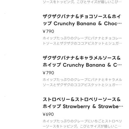
ソースをトッピング。こびとサイズが嬉しいこびと
クレープです。 Crepe with lots of whipped crea
m topped with banana and caramel sauce. A
ザクザクバナナ＆チョコソース＆ホイ
hap
ップ Crunchy Banana ＆ Chocol
ate Sauce ＆ Whipped Cream
¥790
ホイップたっぷりのクレープにバナナとチョコレー
トソースとザクザクのココアビスケットとシュガー
ナッツをトッピング。こびとサイズが嬉しいこびと
クレープです。 Crepe with lots of whipped crea
ザクザクバナナ＆キャラメルソース＆
m topped with banana c
ホイップ Crunchy Banana ＆ Car
amel Sauce ＆ Whipped Cream
¥790
ホイップたっぷりのクレープにバナナとキャラメル
ソースとザクザクのココアビスケットとシュガーナ
ッツをトッピング。こびとサイズが嬉しいこびとク
レープです。 Crepe with lots of whipped cream
ストロベリー＆ストロベリーソース＆
topped with banana ca
ホイップ Strawberry ＆ Strawberr
y Sauce ＆ Whipped Cream
¥690
ホイップたっぷりのクレープにいちごとストロベリ
ーソースをトッピング。こびとサイズが嬉しいこび