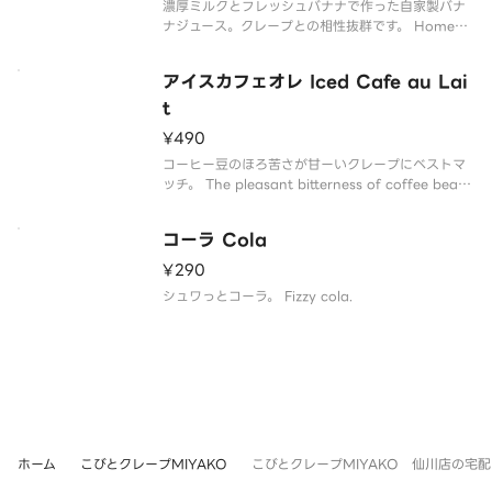
濃厚ミルクとフレッシュバナナで作った自家製バナ
ナジュース。クレープとの相性抜群です。 Homem
ade banana juice made using thick milk and f
resh banana. A great pairing with crep
アイスカフェオレ Iced Cafe au Lai
t
¥490
コーヒー豆のほろ苦さが甘ーいクレープにベストマ
ッチ。 The pleasant bitterness of coffee beans
is best matched with sweet crepes.
コーラ Cola
¥290
シュワっとコーラ。 Fizzy cola.
ホーム
こびとクレープMIYAKO
こびとクレープMIYAKO 仙川店の宅配