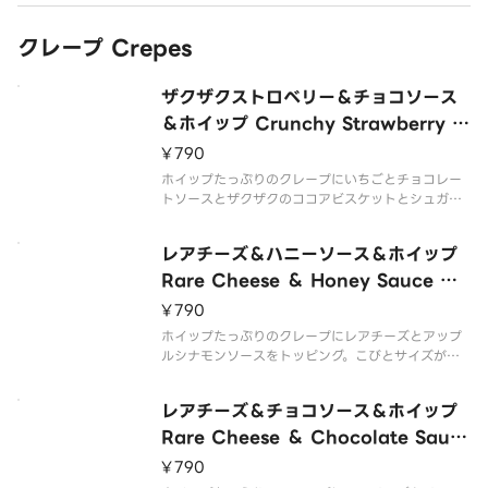
クレープ Crepes
ザクザクストロベリー＆チョコソース
＆ホイップ Crunchy Strawberry ＆
Chocolate Sauce ＆ Whipped Cr
¥790
eam
ホイップたっぷりのクレープにいちごとチョコレー
トソースとザクザクのココアビスケットとシュガー
ナッツをトッピング。こびとサイズが嬉しいこびと
クレープです。 Crepe with lots of whipped crea
レアチーズ＆ハニーソース＆ホイップ
m topped with strawber
Rare Cheese ＆ Honey Sauce ＆
Whipped Cream
¥790
ホイップたっぷりのクレープにレアチーズとアップ
ルシナモンソースをトッピング。こびとサイズが嬉
しいこびとクレープです。 Crepe with lots of whi
pped cream topped with rare cheese and app
レアチーズ＆チョコソース＆ホイップ
le cinn
Rare Cheese ＆ Chocolate Sauc
e ＆ Whipped Cream
¥790