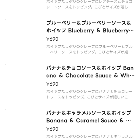
ホイップたっぷりのクレープにレアチーズとチョコ
レートソースをトッピング。こびとサイズが嬉しい
こびとクレープです。 Crepe with lots of whippe
d cream topped with rare cheese and chocol
ブルーベリー＆ブルーベリーソース＆
ate sa
ホイップ Blueberry ＆ Blueberry S
auce ＆ Whipped Cream
¥690
ホイップたっぷりのクレープにブルーベリーとブル
ーベリーソースをトッピング。こびとサイズが嬉し
いこびとクレープです。 Crepe with lots of whip
ped cream topped with blueberries and blueb
バナナ＆チョコソース＆ホイップ Ban
erry s
ana ＆ Chocolate Sauce ＆ Whip
ped Cream
¥690
ホイップたっぷりのクレープにバナナとチョコレー
トソースをトッピング。こびとサイズが嬉しいこび
とクレープです。 Crepe with lots of whipped cr
eam topped with banana and chocolate sauc
バナナ＆キャラメルソース＆ホイップ
e. A
Banana ＆ Caramel Sauce ＆ W
hipped Cream
¥690
ホイップたっぷりのクレープにバナナとキャラメル