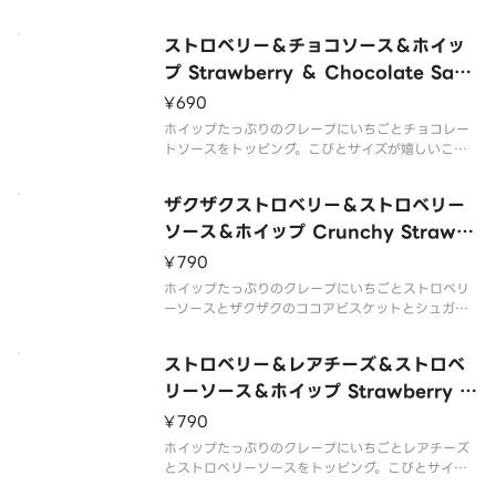
とクレープです。 Crepe with lots of whipped cr
eam topped with strawberries and strawberry
ストロベリー＆チョコソース＆ホイッ
sa
プ Strawberry ＆ Chocolate Sauc
e ＆ Whipped Cream
¥690
ホイップたっぷりのクレープにいちごとチョコレー
トソースをトッピング。こびとサイズが嬉しいこび
とクレープです。 Crepe with lots of whipped cr
eam topped with strawberries and chocolate
ザクザクストロベリー＆ストロベリー
sau
ソース＆ホイップ Crunchy Strawb
erry ＆ Strawberry Sauce ＆ Whi
¥790
pped Cream
ホイップたっぷりのクレープにいちごとストロベリ
ーソースとザクザクのココアビスケットとシュガー
ナッツをトッピング。こびとサイズが嬉しいこびと
クレープです。 Crepe with lots of whipped crea
ストロベリー＆レアチーズ＆ストロベ
m topped with strawber
リーソース＆ホイップ Strawberry ＆
Rare Cheese ＆ Strawberry Sauc
¥790
e ＆ Whipped Cream
ホイップたっぷりのクレープにいちごとレアチーズ
とストロベリーソースをトッピング。こびとサイズ
が嬉しいこびとクレープです。 Crepe with lots of