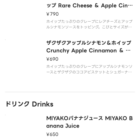
ップ Rare Cheese ＆ Apple Cinna
mon ＆ Whipped Cream
¥790
ホイップたっぷりのクレープにレアチーズとアップ
ルシナモンソースをトッピング。こびとサイズが嬉
しいこびとクレープです。 Crepe with lots of whi
pped cream topped with rare cheese and app
ザクザクアップルシナモン＆ホイップ
le cinn
Crunchy Apple Cinnamon ＆ Wh
ipped Cream
¥690
ホイップたっぷりのクレープにアップルシナモンソ
ースとザクザクのココアビスケットとシュガーナッ
ツをトッピング。こびとサイズが嬉しいこびとクレ
ープです。 Crepe with lots of whipped cream t
opped with apple cinn
ドリンク Drinks
MIYAKOバナナジュース MIYAKO B
anana Juice
¥650