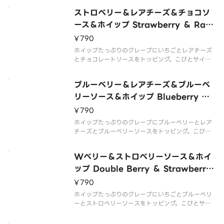
whipped cream topped with strawberries rare
ストロベリー＆レアチーズ＆チョコソ
cheese
ース＆ホイップ Strawberry ＆ Rare
Cheese ＆ Chocolate Sauce ＆
¥790
Whipped Cream
ホイップたっぷりのクレープにいちごとレアチーズ
とチョコレートソースをトッピング。こびとサイズ
が嬉しいこびとクレープです。 Crepe with lots of
whipped cream topped with strawberries rare
ブルーベリー＆レアチーズ＆ブルーベ
cheese
リーソース＆ホイップ Blueberry ＆
Rare Cheese ＆ Blueberry Sauce
¥790
＆ Whipped Cream
ホイップたっぷりのクレープにブルーベリーとレア
チーズとブルーベリーソースをトッピング。こびと
サイズが嬉しいこびとクレープです。 Crepe with l
ots of whipped cream topped with blueberries
Wベリー＆ストロベリーソース＆ホイ
rare chee
ップ Double Berry ＆ Strawberry
Sauce ＆ Whipped Cream
¥790
ホイップたっぷりのクレープにいちごとブルーベリ
ーとストロベリーソースをトッピング。こびとサイ
ズが嬉しいこびとクレープです。 Crepe with lots
of whipped cream topped with strawberries bl