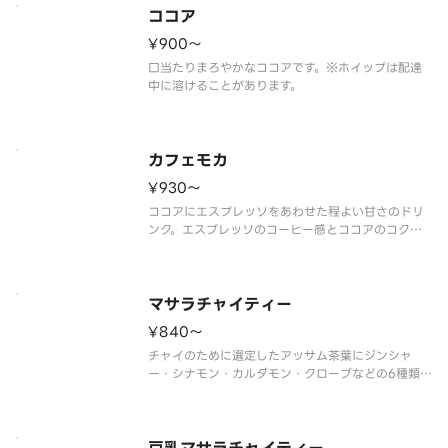
ココア
¥900〜
口当たりまろやかなココアです。※ホイップは配達
中に溶けることがあります。
カフェモカ
¥930〜
ココアにエスプレッソをあわせた程よい甘さのドリ
ンク。エスプレッソのコーヒー感とココアのコクで
奥深い味わいに！※ホイップは配達中に溶けること
があります。
マサラチャイティー
¥840〜
チャイのために選定したアッサム茶葉にジンシャ
ー・シナモン・カルダモン・クローブなどの6種類の
スパイスを合わせ、お店で抽出して作るこだわりの
チャイティーです。トッピングのセイロンシナモン
パウダーでほのかな甘い香りをプラスします。スパ
イスを引き立てるやさしい甘味が