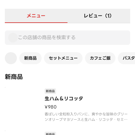
メニュー
レビュー（1）
新商品
セットメニュー
カフェご飯
パスタ
新商品
新商品
生ハム＆リコッタ
¥980
香ばしい全粒粉入りパンに、爽やかな旨味のグリー
ンオリーブマヨソースと生ハム・リコッタ・セミド
ライトマト・ベビーリーフをサンドしました。生ハ
ムの程よい塩味に、ほのかなミルクの甘味を感じる
新商品