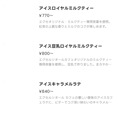
アイスロイヤルミルクティー
¥770〜
エクセオリジナル・ミルクティー専用茶葉を使用。
紅茶の上質な香りとミルクのコクが楽しめます。
アイス豆乳ロイヤルミルクティー
¥800〜
エクセルシオールカフェオリジナルのミルクティー
専用茶葉を使用し、豆乳で作りました。まろやかな
味わいが楽しめます。
※豆乳を使用した商品です。
アイスキャラメルラテ
¥840〜
エクセルシオール カフェの優しい香味のアイスカフ
ェラテに、ビターでコク深い味わいのキャラメルソ
ースをあわせました。キャラメルソースの隠し味
に、フランス料理にも使用される調味料のガストリ
ックソースを加えることで、後味のキレや旨みをプ