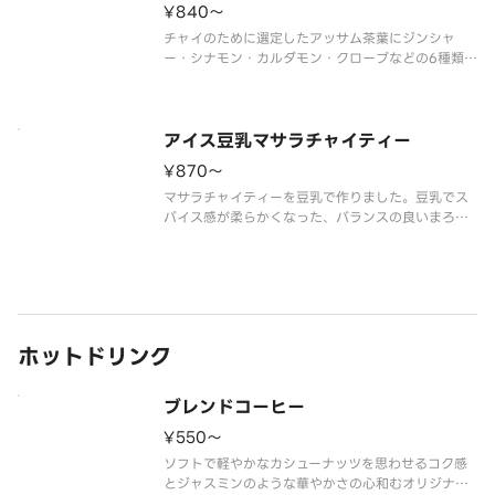
¥840〜
チャイのために選定したアッサム茶葉にジンシャ
ー・シナモン・カルダモン・クローブなどの6種類の
スパイスを合わせ、お店で抽出して作るこだわりの
チャイティーです。トッピングのセイロンシナモン
パウダーでほのかな甘い香りをプラスします。スパ
イスを引き立てるやさしい甘味が
アイス豆乳マサラチャイティー
¥870〜
マサラチャイティーを豆乳で作りました。豆乳でス
パイス感が柔らかくなった、バランスの良いまろや
かなチャイティーです。
※豆乳を使用していますが、乳成分を含みます。
ホットドリンク
ブレンドコーヒー
¥550〜
ソフトで軽やかなカシューナッツを思わせるコク感
とジャスミンのような華やかさの心和むオリジナル