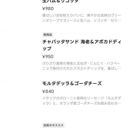
生ハム＆リコッタ
¥980
香ばしい全粒粉入りパンに、爽やかな旨味のグリー
ンオリーブマヨソースと生ハム・リコッタ・セミド
ライトマト・ベビーリーフをサンドしました。生ハ
ムの程よい塩味に、ほのかなミルクの甘味を感じる
新商品
リコッタがベストマッチです。セミドライトマトの
酸味がアクセントになり、シンプ
チャバッタサンド 海老＆アボカドディ
ップ
¥950
ぷりぷり食感の海老と玉ねぎ・にんにく・ハラペー
ニョで味付けされたアボカドディップを、香ばしい
食感でシンプルな味わいのチャバッタにサンドしま
した。海老×アボカドの人気の組み合わせにレモン
モルタデッラ＆ゴーダチーズ
スライスをのせて、爽やかな香りと酸味をプラスし
¥840
イタリアのボローニャ発祥のソーセージ「モルタデ
ッラ」と、オランダ産ゴーダチーズを組み合わせま
した。ブラックペッパーをきかせたスパイシーな味
わいと、しっとりとした口当たりが特長のモルタデ
ッラに、ゴーダチーズのマイルドなコクと旨味がベ
ストマッチ！マスタードが味のア
店長のオススメ