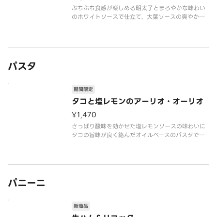
ぷちぷち食感が楽しめる明太子とまろやかな味わい
のホワイトソースで仕立て、大葉ソースの爽やかな
風味が広がる色鮮やかなドリアです。具材には、ぷ
りっとした海老とクリーミーなアボカドを使用。
さらに、彩り豊かなミモザ風のゆでたまごが華やか
さを添え、目にも美味しい一皿に
パスタ
期間限定
タコと塩レモンのアーリオ・オーリオ
¥1,470
さっぱり酸味を効かせた塩レモンソースの味わいに
タコの旨味が良く絡んだオイルベースのパスタで
す。アクセントに酸味と苦みが特徴のケーパーとミ
ニトマトを加えて、爽やかな後味に仕立てていま
す。トッピングのパルミジャーノ・レジャーノが旨
味と香りをプラスし、イタリアンパセ
パニーニ
新商品