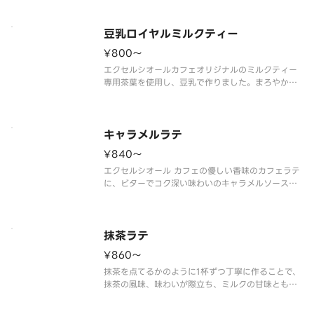
豆乳ロイヤルミルクティー
¥800〜
エクセルシオールカフェオリジナルのミルクティー
専用茶葉を使用し、豆乳で作りました。まろやかな
味わいが楽しめます。
※豆乳を使用した商品です。
キャラメルラテ
¥840〜
エクセルシオール カフェの優しい香味のカフェラテ
に、ビターでコク深い味わいのキャラメルソースを
あわせました。キャラメルソースの隠し味に、フラ
ンス料理にも使用される調味料のガストリックソー
スを加えることで、後味のキレや旨みをプラス。
ほのかに香る柑橘のような風味
抹茶ラテ
¥860〜
抹茶を点てるかのように1杯ずつ丁寧に作ることで、
抹茶の風味、味わいが際立ち、ミルクの甘味とも良
く合います。