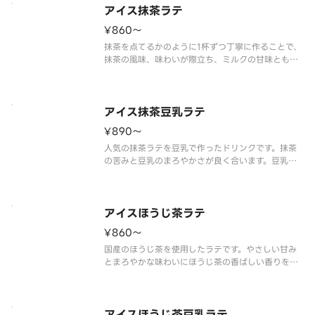
ラス。
アイス抹茶ラテ
ほのかに香る柑橘のよう
¥860〜
抹茶を点てるかのように1杯ずつ丁寧に作ることで、
抹茶の風味、味わいが際立ち、ミルクの甘味とも良
く合います。
アイス抹茶豆乳ラテ
¥890〜
人気の抹茶ラテを豆乳で作ったドリンクです。抹茶
の苦みと豆乳のまろやかさが良く合います。豆乳ド
リンクで「ホッ」と一息、リラックスした時間をお
過ごしください。
※豆乳を使用した商品です。
アイスほうじ茶ラテ
¥860〜
国産のほうじ茶を使用したラテです。やさしい甘み
とまろやかな味わいにほうじ茶の香ばしい香りを楽
しめます。
アイスほうじ茶豆乳ラテ