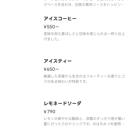
クベースを合わせ、白桃の果肉ソースをトッピング
したフルーツソーダです。シュワっとしたソーダの
飲み口に、「マンゴーの王様」と呼ばれるインド産
アイスコーヒー
のアルフォンソ種マンゴーの甘い香り・酸味がバラ
ンスよく味わえます。白桃の芳醇
¥550〜
苦味を抑え香ばしさと甘味を感じられる一杯に仕上
げました。
アイスティー
¥650〜
厳選した茶葉から生まれるフルーティーな香りとコ
クのある味わいが特長です。
レモネードソーダ
¥790
レモンの爽やかな酸味と、炭酸のすっきり感が暑い
夏にぴったりのドリンクです。※はちみつを使用し
ています。