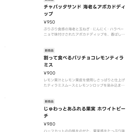
リコッタがベストマッチです。セミドライトマトの
酸味がアクセントになり、シンプ
チャバッタサンド 海老＆アボカドディ
ップ
¥950
ぷりぷり食感の海老と玉ねぎ・にんにく・ハラペー
ニョで味付けされたアボカドディップを、香ばしい
食感でシンプルな味わいのチャバッタにサンドしま
した。海老×アボカドの人気の組み合わせにレモン
スライスをのせて、爽やかな香りと酸味をプラスし
新商品
割って食べるパリチョコレモンティラ
ミス
¥900
レモン果汁とレモン果皮を使用しさっぱりと仕上げ
たティラミスムースとレモンシロップを染み込ませ
たスポンジを重ねた、爽やかなカップデザートで
す。天面に敷いたチョコを割りながら食べること
で、割る瞬間の楽しさとともに食感の違いを堪能で
新商品
きます。
じゅわっとあふれる果実 ホワイトピー
新しい食感ときゅんとした
チ
¥980
ハーフカットの白桃をのせた、果実感をたっぷり味