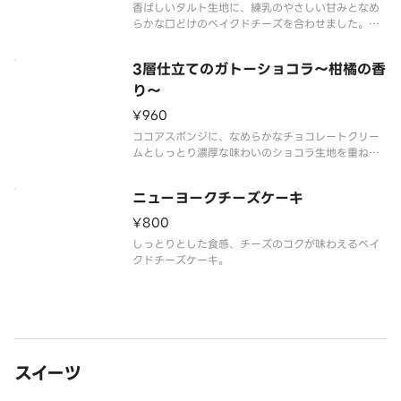
香ばしいタルト生地に、練乳のやさしい甘みとなめ
らかな口どけのベイクドチーズを合わせました。
白桃ジャムがアクセントとなり、ホイップクリーム
が全体をやわらかく包み込みます。
3層仕立てのガトーショコラ～柑橘の香
お好みでラズベリーソースをかけていただくと、酸
味が加わり味わいの変化をお楽しみいただけま
り～
¥960
ココアスポンジに、なめらかなチョコレートクリー
ムとしっとり濃厚な味わいのショコラ生地を重ね
た、3層仕立てのガトーショコラです。※画像のホイ
ニューヨークチーズケーキ
¥800
しっとりとした食感、チーズのコクが味わえるベイ
クドチーズケーキ。
スイーツ