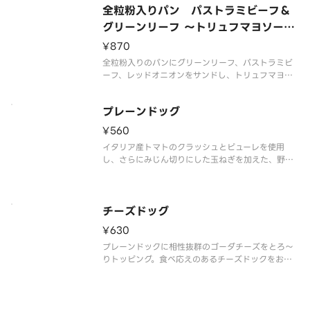
全粒粉入りパン パストラミビーフ＆
グリーンリーフ ～トリュフマヨソース
～
¥870
全粒粉入りのパンにグリーンリーフ、パストラミビ
ーフ、レッドオニオンをサンドし、トリュフマヨソ
ースを合わせました。ボリューム感のあるバストラ
ミビーフと香り豊かなトリュフマヨソースが合わさ
プレーンドッグ
ることで、贅沢な味わいをお楽しみいただけます。
¥560
イタリア産トマトのクラッシュとピューレを使用
し、さらにみじん切りにした玉ねぎを加えた、野菜
の旨味とコクを凝縮した風味豊かなソースです。さ
らにドライトマトのオイル漬けを混ぜ合わせ、食感
をプラス。食べ応えのあるプレーンドックをお楽し
みください。
チーズドッグ
¥630
プレーンドックに相性抜群のゴーダチーズをとろ～
りトッピング。食べ応えのあるチーズドックをお楽
しみください。