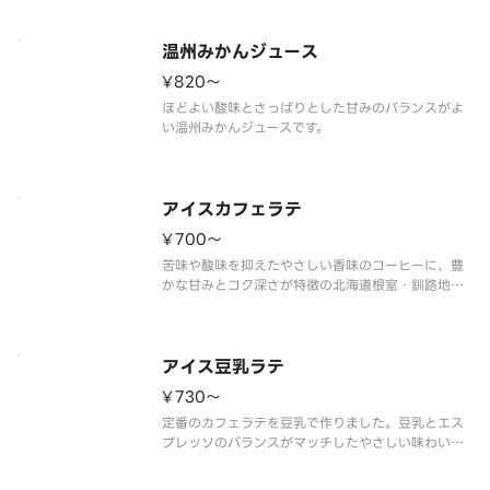
温州みかんジュース
¥820〜
ほどよい酸味とさっぱりとした甘みのバランスがよ
アイスカフェラテ
¥700〜
苦味や酸味を抑えたやさしい香味のコーヒーに、豊
かな甘みとコク深さが特徴の北海道根室・釧路地区
産の生乳で作ったミルクを合わせた、やさしい余韻
のカフェラテです。
アイス豆乳ラテ
¥730〜
定番のカフェラテを豆乳で作りました。豆乳とエス
プレッソのバランスがマッチしたやさしい味わいの
豆乳ラテです。
※豆乳を使用した商品です。