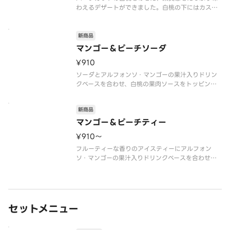
わえるデザートができました。白桃の下にはカスタ
ードクリームとホイップクリームを合わせたなめら
かなディプロマットクリームと、食感のアクセント
にクッキーとアーモンドを敷き込んでいます。まる
新商品
で白桃にかぶりつくようなみずみ
マンゴー＆ピーチソーダ
¥910
ソーダとアルフォンソ・マンゴーの果汁入りドリン
クベースを合わせ、白桃の果肉ソースをトッピング
したフルーツソーダです。シュワっとしたソーダの
飲み口に、「マンゴーの王様」と呼ばれるインド産
新商品
のアルフォンソ種マンゴーの甘い香り・酸味がバラ
ンスよく味わえます。白桃の芳醇
マンゴー＆ピーチティー
¥910〜
フルーティーな香りのアイスティーにアルフォン
ソ・マンゴーの果汁入りドリンクベースを合わせ、
白桃の果肉ソースをトッピングしたフルーツティー
です。アイスティーの華やかな味わいの中に、「マ
ンゴーの王様」と呼ばれるインド産のアルフォンソ
種マンゴーの甘い香り・酸味が引き
セットメニュー