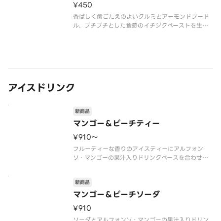
¥450
香ばしく歯ごたえのよいクルミとアーモンドプード
ル、プチプチとした食感のイチジクペーストを生地
に練り込み、しっとりと焼き上げたパウンドケーキ
です。
芳醇なラム酒の香りが、冬のカフェタイムを豊かに
演出します。
アイスドリンク
新商品
マンゴー＆ピーチティー
¥910〜
フルーティーな香りのアイスティーにアルフォン
ソ・マンゴーの果汁入りドリンクベースを合わせ、
白桃の果肉ソースをトッピングしたフルーツティー
です。アイスティーの華やかな味わいの中に、「マ
新商品
ンゴーの王様」と呼ばれるインド産のアルフォンソ
種マンゴーの甘い香り・酸味が引き
マンゴー＆ピーチソーダ
¥910
ソーダとアルフォンソ・マンゴーの果汁入りドリン