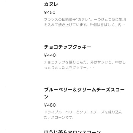
カヌレ
¥450
フランスの伝統菓子”カヌレ”。一つひとつ型に生地
を入れて焼き上げています。外側は香ばしく、内側
はもっちりとした食感。食べる場所によって違った
味わいを楽しむことができるお菓子です。
チョコチップクッキー
¥440
チョコチップを練りこんだ、外はサクッと、中はし
っとりとした大判クッキー。
粘りけのある噛み応えが癖になる、食べ応えあるチ
ョコクッキーです。
ブルーベリー＆クリームチーズスコー
ン
¥480
ドライブルーベリーとクリームチーズを練り込ん
だ、スコーンです。
ほうじ茶＆マロンスコーン