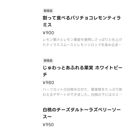
新商品
割って食べるパリチョコレモンティラ
ミス
¥900
レモン果汁とレモン果皮を使用しさっぱりと仕上げ
たティラミスムースとレモンシロップを染み込ませ
たスポンジを重ねた、爽やかなカップデザートで
す。天面に敷いたチョコを割りながら食べること
で、割る瞬間の楽しさとともに食感の違いを堪能で
新商品
きます。
じゅわっとあふれる果実 ホワイトピー
新しい食感ときゅんとした
チ
¥980
ハーフカットの白桃をのせた、果実感をたっぷり味
わえるデザートができました。白桃の下にはカスタ
ードクリームとホイップクリームを合わせたなめら
かなディプロマットクリームと、食感のアクセント
白桃のチーズタルト～ラズベリーソー
にクッキーとアーモンドを敷き込んでいます。まる
で白桃にかぶりつくようなみずみ
ス～
¥950