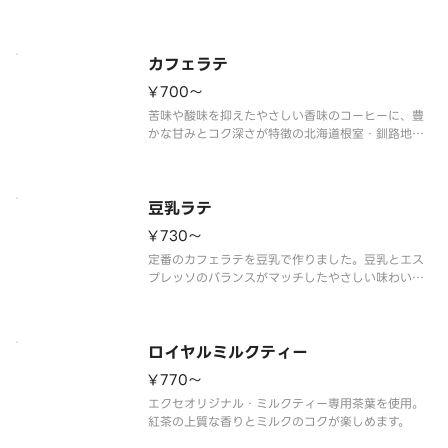
ブレンド。優しい余韻をお楽しみください。
カフェラテ
¥700〜
苦味や酸味を抑えたやさしい香味のコーヒーに、豊
かな甘みとコク深さが特徴の北海道根室・釧路地区
産の生乳で作ったミルクを合わせた、やさしい余韻
のカフェラテです。
豆乳ラテ
¥730〜
定番のカフェラテを豆乳で作りました。豆乳とエス
プレッソのバランスがマッチしたやさしい味わいの
豆乳ラテです。
※豆乳を使用した商品です。
ロイヤルミルクティー
¥770〜
エクセオリジナル・ミルクティー専用茶葉を使用。
紅茶の上質な香りとミルクのコクが楽しめます。