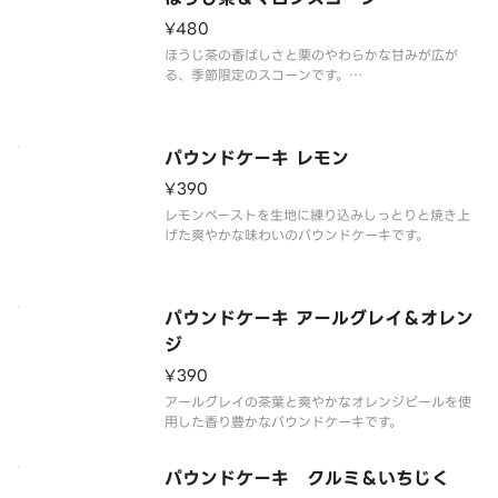
¥480
ほうじ茶の香ばしさと栗のやわらかな甘みが広が
る、季節限定のスコーンです。
カフェラテと合わせることで、まろやかで深みのあ
る味わいが引き立ちます。ミルクのやさしい甘さと
コーヒーのコクが調和し、ゆったりとした秋のひと
ときにぴったりです。
パウンドケーキ レモン
¥390
レモンペーストを生地に練り込みしっとりと焼き上
げた爽やかな味わいのパウンドケーキです。
パウンドケーキ アールグレイ＆オレン
ジ
¥390
アールグレイの茶葉と爽やかなオレンジピールを使
用した香り豊かなパウンドケーキです。
パウンドケーキ クルミ＆いちじく