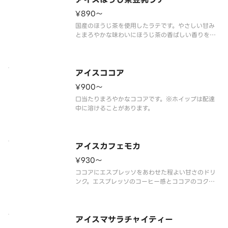
¥890〜
国産のほうじ茶を使用したラテです。やさしい甘み
とまろやかな味わいにほうじ茶の香ばしい香りを楽
しめます。
※豆乳を使用した商品です。
アイスココア
¥900〜
口当たりまろやかなココアです。※ホイップは配達
中に溶けることがあります。
アイスカフェモカ
¥930〜
ココアにエスプレッソをあわせた程よい甘さのドリ
ンク。エスプレッソのコーヒー感とココアのコクで
奥深い味わいに！
※ホイップは配達中に溶けることがあります。
アイスマサラチャイティー