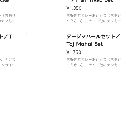
クライスから白いご飯に変更され
ています
¥1,350
つ（お選び
お好きなカレーおひとつ（お選び
のナンもご
ください）、ナン（他のナンもご
メリックラ
ざいます）またはターメリックラ
1P 、サ
イス、フィッシュティッカ1P 、
ト／T
タージマハールセット／
ライス両方
サラダ※写真ではナンとライス両
はどちらか
方ついてますが、実際にはどちら
Taj Mahal Set
はターメリ
かおひとつです。※現在はターメ
¥1,750
飯に変更さ
リックライスから白いご飯に変更
つ、ナンま
されています
お好きなカレーおひとつ（お選び
ッカ1P※
ください）、ナン（他のナンもご
イスから白
ざいます）またはターメリックラ
ます
イス、マライティッカ1P、タンド
リーチキン1P、フィッシュティッ
カ1P 、サラダ※現在はターメリ
ックライスから白いご飯に変更さ
れています