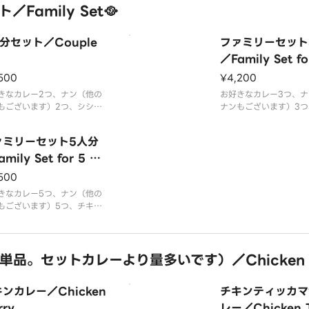
Family Set🥘
分セット／Couple
ファミリーセット
／Family Set fo
ople
500
¥4,200
きなカレー2つ、ナン（他の
お好きなカレー3つ、ナ
もございます）2つ、シシカ
ナンもございます）3つ
2P、タンドリーチキン2P
ティッカ3P、サモサ3P
ァミリーセット5人分
mily Set for 5 Pe
e
500
きなカレー5つ、ナン（他の
もございます）5つ、チキン
ッカ5P、サモサ5P※お写真
人分ですが、実際は5人分で
単品。セットカレーより量多いです）／Chicken Cu
ンカレー／Chicken
チキンティッカマ
rry
レー／Chicken T