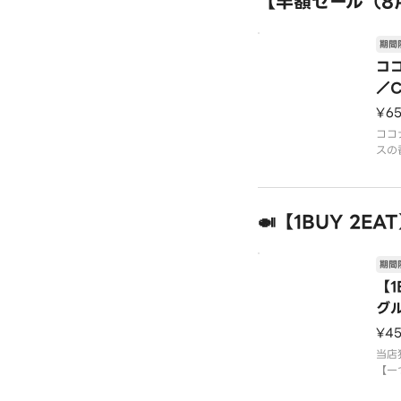
【半額セール（8月
さる
Rev
てさ
期間
コ
／C
Cu
¥6
ココ
スの
キン
んだ
いで
🍛【1BUY 2E
期間
【1
グ
文
¥4
Pl
当店
と
【一
ル釜