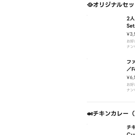
🥘オリジナルセット／
2人
Set
¥3,
お好
ナン
バブ
フ
／Fa
opl
¥6,
お好
ナン
ティ
は3
す。
🍛チキンカレー（
チキ
Cu