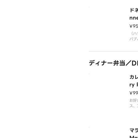
ド
nn
¥9
（ハ
バブ
に包
ディナー弁当／DIN
カ
ry 
¥9
お好
ス、
物）
から
マ
Mal