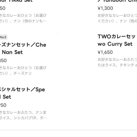
Set
150
¥1,300
きなカレーおひとつ（お選び
お好きなカレーおひと
さい）、ナン（他のナンもご
ください）、ナン（他
ます）またはターメリックラ
ざいます）またはター
、マライティッカ1P 、サラ
イス、タンドリーチキン
TWOカレーセッ
No3
写真ではナンとライス両方つ
ラダ※写真ではナンと
ますが、実際にはどちらかお
ついてますが、実際に
wo Curry Set
ーズナンセット／Che
つです。※現在はターメリッ
おひとつです。※現在
 Nan Set
¥1,650
イスから白いご飯に変更され
ックライスから白いご
ます
れています
お好きなカレーおふた
350
たはライス、チキンティ
きなカレーおひとつ（お選び
現在はターメリックラ
さい）、チーズナン
いご飯に変更されてい
ペシャルセット／Spe
l Set
950
きなカレーおふたつ、ナンま
ライス、シシカバブ1P、タン
ーチキン1P※現在はターメリ
ライスから白いご飯に変更さ
います