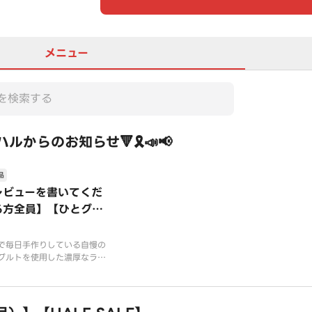
メニュー
マハルからのお知らせ🔻🎗️📣📢
品
レビューを書いてくだ
る方全員】【ひとグル
プ様おひとつの注文ま
】🥛コメント書いてく
で毎日手作りしている自慢の
さる方にラッシープレ
グルトを使用した濃厚なラッ
。添加物なし、甘さを引き出
ト！／Review Pre
めに砂糖は添加しています。
t🥛
ーの油をさっぱりと流してく
一品。🥛コメント書いてくだ