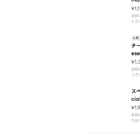
¥1,
お好
くだ
ざい
イス
人気 
ダ※
いて
チ
ひと
ese
クラ
てい
¥1,
お好
くだ
ス
cia
¥1,
お好
たは
ドリ
ック
れて