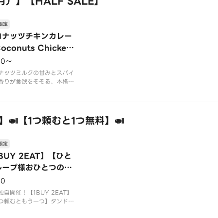
）】【HALF SALE】
方にラッシープレゼント！／
iew Present🥛お店を改善し
らに
限定
コナッツチキンカレー
oconuts Chicken
rry
50〜
ナッツミルクの甘みとスパイ
香りが食欲をそそる、本格チ
カレー。鶏肉の旨味が溶け込
、まろやかで深みのある味わ
す。
AT】🍛【1つ頼むと1つ無料】🍛
限定
BUY 2EAT】【ひと
ループ様おひとつの注
まで】プレーンナン／
50
ain Nan 【一つ頼む
独自開催！【1BUY 2EAT】
もう一つ】
つ頼むともう一つ】タンドー
で焼きたてふっくらもちっと