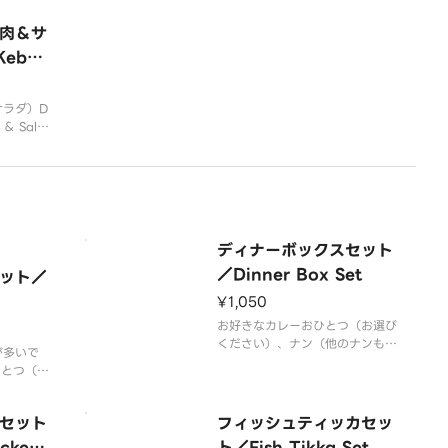
タパンにサンドしました。
肉＆サ
Kebab
ad）
サラダ）D
 ＆ Sala
ディナーボックスセット
／Dinner Box Set
ット／
¥1,050
お好きなカレーおひとつ（お選び
ください）、ナン（他のナンもご
が多いで
ざいます）またはターメリックラ
ひとつ（お
イス、チキンティッカ1P 、サラ
（他のナン
ダ※写真ではナンとライス両方つ
いてますが、実際にはどちらかお
セット
フィッシュティッカセッ
ひとつです。※現在はターメリッ
cken
ト／Fish Tikka Set