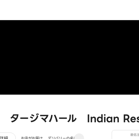
ージマハール Indian Resta
最低
レビュー
詳細
お店がお届け
デリバリーの名店