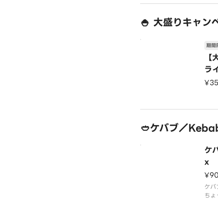
した
🍚 大盛りキャンペ
期間
【
ライ
e【
¥3
🥙ケバブ／Kebab
ケバ
x
¥9
ケバ
ちょ
味で