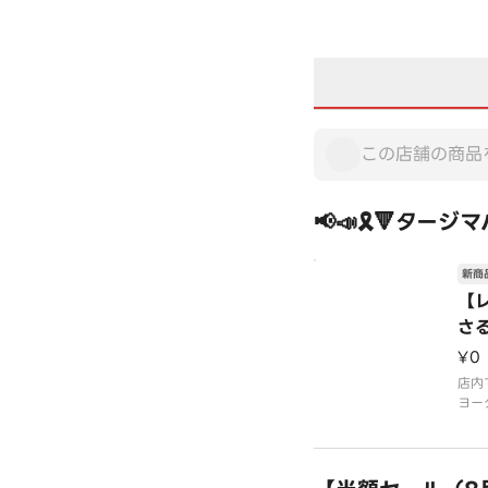
📢📣🎗️🔻タージ
新商
【
さ
ー
¥0
で
店内
だ
ヨー
シー
ゼン
すた
sen
カレ
れる