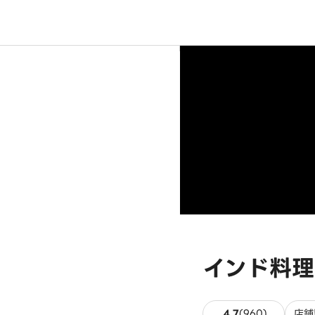
インド料理 タ
960件の
4.7
(
960
)
店舗