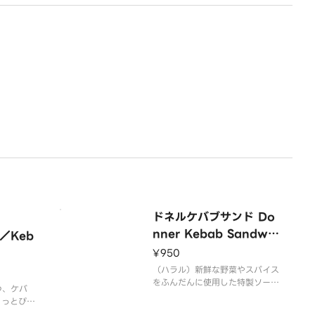
ドネルケバブサンド Do
nner Kebab Sandwic
／Keb
h
¥950
（ハラル）新鮮な野菜やスパイス
をふんだんに使用した特製ソース
つ、ケバ
にじっくり漬け込んだ鶏肉をを専
ょっとぴり
用グリラーでこんがり焼き上げピ
食欲をそそ