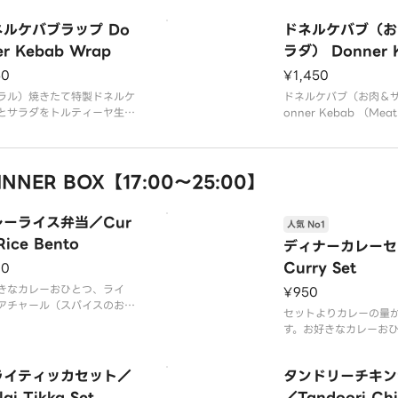
ります
ネルケバブラップ Do
ドネルケバブ（お
er Kebab Wrap
ラダ） Donner 
（Meat ＆ Sal
50
¥1,450
ラル）焼きたて特製ドネルケ
ドネルケバブ（お肉＆
とサラダをトルティーヤ生地
onner Kebab （Meat
みました。
d）
NER BOX【17:00～25:00】
レーライス弁当／Cur
人気 No1
Rice Bento
ディナーカレーセ
Curry Set
90
きなカレーおひとつ、ライ
¥950
アチャール（スパイスのお漬
セットよりカレーの量
※現在はターメリックライス
す。お好きなカレーお
白いご飯に変更されています
選びください）、ナン
もございます）ライス
ライティッカセット／
タンドリーチキン
ai Tikka Set
／Tandoori Chi