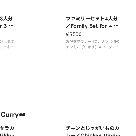
3人分
ファミリーセット4人分
r 3 Pe
／Family Set for 4 pe
ople
¥5,500
ン（他の
お好きなカレー4つ、ナン（他の
、チキン
ナンもございます）4つ、チキン
ティッカ4P、サモサ4P※お写真
は3人分ですが、実際は4人分で
す。
rry🍛
サラカ
チキンとじゃがいものカ
ikka
レー／Chicken Vindal