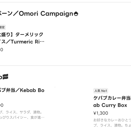
インドのナン
ーン／Omori Campaign🍚
限定
大盛り】ターメリック
ス／Turmeric Ric
Omori】
50
🥓
ブ弁当／Kebab Bo
人気 No1
ケバブカレー弁当
ab Curry Box
00
ブ、ライス、サラダ、漬物。
¥1,300
っぴりスパイシー、食が進む
お好きなカレーおひと
す。
ブ、ライス、漬物。ち
スパイシーなケバブが