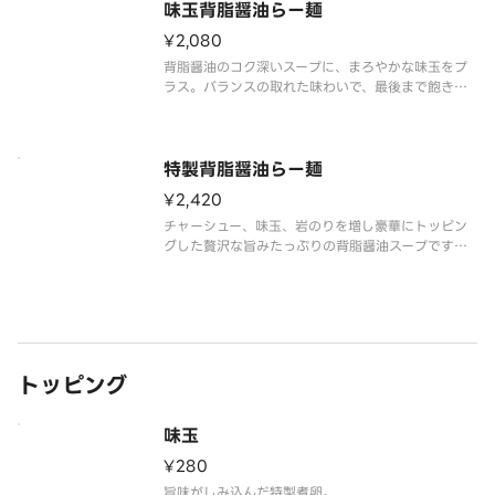
味玉背脂醤油らー麺
¥2,080
背脂醤油のコク深いスープに、まろやかな味玉をプ
ラス。バランスの取れた味わいで、最後まで飽きず
に楽しめます。
※こちらの商品は、レンジで加熱が必要な商品で
す。
特製背脂醤油らー麺
¥2,420
チャーシュー、味玉、岩のりを増し豪華にトッピン
グした贅沢な旨みたっぷりの背脂醤油スープです。
ガッツリ食べたい時におすすめの満足感ある一杯で
す。
※こちらの商品は、レンジで加熱が必要な商品で
す。
トッピング
味玉
¥280
旨味がしみ込んだ特製煮卵。