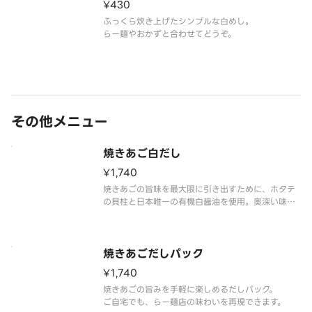
¥430
ふっくら炊き上げたシンプルな白めし。
らー麺やおかずと合わせてどうぞ。
その他メニュー
焼きあご白だし
¥1,740
焼きあごの旨味を最大限に引き出すために、ホタテ
の貝柱と日本唯一の有機白醤油を使用。奥深い味わ
いと、長く残る焼きあごの余韻が特徴の白だしで
す。
焼きあごだしパック
¥1,740
焼きあごの旨みを手軽に楽しめるだしパック。
ご自宅でも、らー麺店の味わいを再現できます。