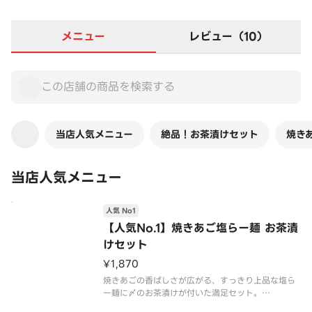
メニュー
レビュー（10）
当店人気メニュー
絶品！お茶漬けセット
焼き
当店人気メニュー
人気 No1
【人気No.1】焼きあご塩らー麺 お茶漬
けセット
¥1,870
焼きあごの香ばしさが広がる、すっきり上品な塩ら
ー麺に〆のお茶漬けが付いた満足セット。
最後まで旨みを楽しめる、ちょっと贅沢な組み合わ