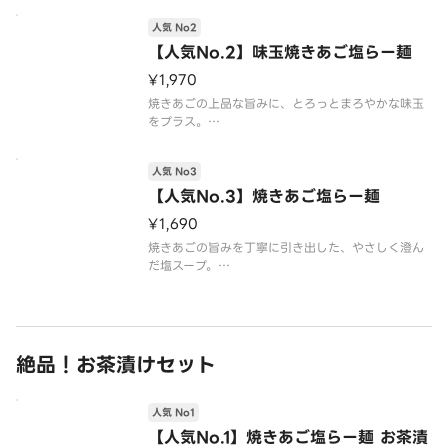
せです。
※こちらの商品は、レンジで加熱が必要な商品で
人気 No2
す。
【人気No.2】味玉焼きあご塩らー麺
※デリバリーでもおいしくいただける太麺を使用し
¥1,970
ています。
焼きあごの上品な旨みに、とろっとまろやかな味玉
をプラス。
味の深みが増し、満足感もアップしたおすすめの組
み合わせです。
人気 No3
※こちらの商品は、レンジで加熱が必要な商品で
す。
【人気No.3】焼きあご塩らー麺
※デリバリーでもおいしくいただける太麺を使用し
¥1,690
ています。
焼きあごの旨みを丁寧に引き出した、やさしく澄ん
だ塩スープ。
あっさりしながらもコクがあり、最後まで飲み干し
たくなる一杯です。
※こちらの商品は、レンジで加熱が必要な商品で
す。
※デリバリーでもおいしくいただける太麺を使用し
絶品！お茶漬けセット
ています。
人気 No1
【人気No.1】焼きあご塩らー麺 お茶漬