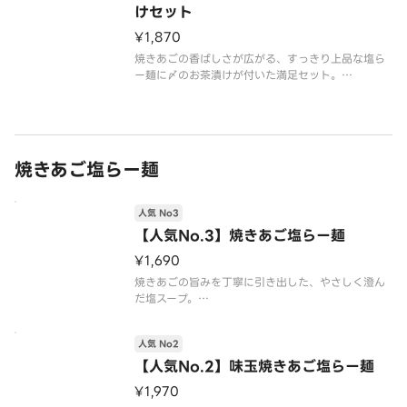
けセット
¥1,870
焼きあごの香ばしさが広がる、すっきり上品な塩ら
ー麺に〆のお茶漬けが付いた満足セット。
最後まで旨みを楽しめる、ちょっと贅沢な組み合わ
せです。
※こちらの商品は、レンジで加熱が必要な商品で
す。
※デリバリーでもおいしくいただける太麺を使用し
焼きあご塩らー麺
ています。
人気 No3
【人気No.3】焼きあご塩らー麺
¥1,690
焼きあごの旨みを丁寧に引き出した、やさしく澄ん
だ塩スープ。
あっさりしながらもコクがあり、最後まで飲み干し
たくなる一杯です。
人気 No2
※こちらの商品は、レンジで加熱が必要な商品で
す。
【人気No.2】味玉焼きあご塩らー麺
※デリバリーでもおいしくいただける太麺を使用し
¥1,970
ています。