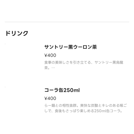
ドリンク
サントリー黒ウーロン茶
¥400
食事の美味しさを引き立てる、サントリー黒烏龍
茶。
香ばしくすっきりとした味わいで、らー麺と相性の
良い一杯です。
食事と一緒に、さっぱりとした後味をお楽しみくだ
さい。
コーラ缶250ml
¥400
らー麺との相性抜群。爽快な炭酸とキレのある喉ご
しで、食後もさっぱり楽しめる250ml缶コーラ。