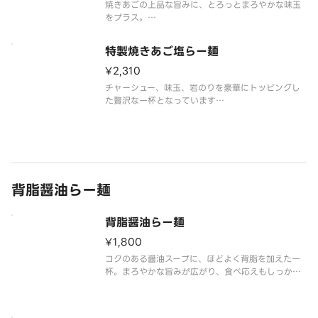
焼きあごの上品な旨みに、とろっとまろやかな味玉
をプラス。
味の深みが増し、満足感もアップしたおすすめの組
み合わせです。
特製焼きあご塩らー麺
※こちらの商品は、レンジで加熱が必要な商品で
す。
¥2,310
※デリバリーでもおいしくいただける太麺を使用し
チャーシュー、味玉、岩のりを豪華にトッピングし
ています。
た贅沢な一杯となっています
焼きあごの香ばしいスープと相性抜群です。
※こちらの商品は、レンジで加熱が必要な商品で
す。
※デリバリーでもおいしくいただける太麺を使用し
ています。
背脂醤油らー麺
背脂醤油らー麺
¥1,800
コクのある醤油スープに、ほどよく背脂を加えた一
杯。まろやかな旨みが広がり、食べ応えもしっかり
感じられます。
※こちらの商品は、レンジで加熱が必要な商品で
す。