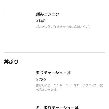
お肉の満足感が増し、ラーメンをより贅沢に楽しめ
ます。
がっつり食べたい方はもちろん、少しボリュームを
足したい方にもおすすめです。
刻みニンニク
¥140
パンチの効いた旨味で一気に食欲アップ。
丼ぶり
炙りチャーシュー丼
¥780
香ばしく炙ったチャーシューをたっぷりのせた、食
べ応えのある丼。
らー麺のお供にも、単品でも満足感のある一品で
す。
ミニ炙りチャーシュー丼