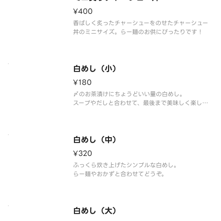
¥400
香ばしく炙ったチャーシューをのせたチャーシュー
丼のミニサイズ。らー麺のお供にぴったりです！
白めし（小）
¥180
〆のお茶漬けにちょうどいい量の白めし。
スープやだしと合わせて、最後まで美味しく楽しめ
ます。
白めし（中）
¥320
ふっくら炊き上げたシンプルな白めし。
らー麺やおかずと合わせてどうぞ。
白めし（大）