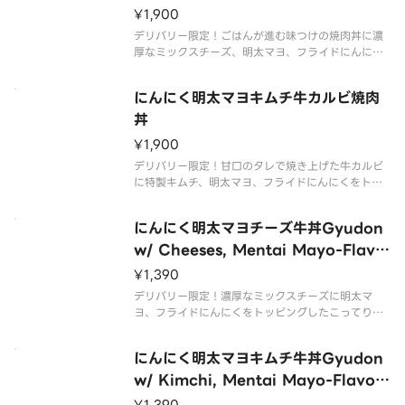
¥1,900
デリバリー限定！ごはんが進む味つけの焼肉丼に濃
厚なミックスチーズ、明太マヨ、フライドにんにく
をトッピングしたこってり大満足メニュー。追いダ
レ付きです。
にんにく明太マヨキムチ牛カルビ焼肉
丼
¥1,900
デリバリー限定！甘口のタレで焼き上げた牛カルビ
に特製キムチ、明太マヨ、フライドにんにくをトッ
ピングした濃厚で食欲そそるスペシャルメニュー。
追いダレ付きです
にんにく明太マヨチーズ牛丼Gyudon
w/ Cheeses, Mentai Mayo-Flavo
r Sauce and Fried Garlic
¥1,390
デリバリー限定！濃厚なミックスチーズに明太マ
ヨ、フライドにんにくをトッピングしたこってり大
満足メニューです。
にんにく明太マヨキムチ牛丼Gyudon
w/ Kimchi, Mentai Mayo-Flavor
Sauce and Fried Garlic