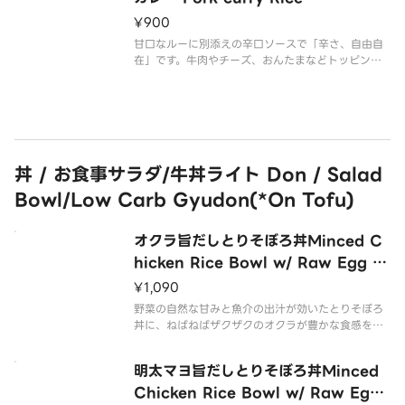
¥900
甘口なルーに別添えの辛口ソースで「辛さ、自由自
在」です。牛肉やチーズ、おんたまなどトッピング
も自由自在。
丼 / お食事サラダ/牛丼ライト Don / Salad
Bowl/Low Carb Gyudon(*On Tofu)
オクラ旨だしとりそぼろ丼Minced C
hicken Rice Bowl w/ Raw Egg &
Okra
¥1,090
野菜の自然な甘みと魚介の出汁が効いたとりそぼろ
丼に、ねばねばザクザクのオクラが豊かな食感を加
えます。
明太マヨ旨だしとりそぼろ丼Minced
Chicken Rice Bowl w/ Raw Egg