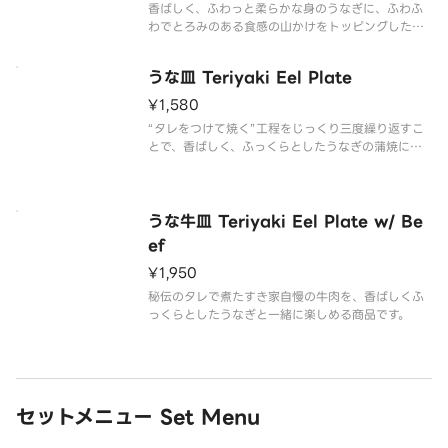
香ばしく、ふわっと柔らかな身のうなぎに、ふわふ
わでとろみのある食感の山かけをトッピングした商
品です。
うな皿 Teriyaki Eel Plate
¥1,580
“タレをつけて焼く”工程をじっくり三度繰り返すこ
とで、香ばしく、ふっくらとしたうなぎの蒲焼に仕
上げました。
うな牛皿 Teriyaki Eel Plate w/ Be
ef
¥1,950
秘伝のタレで煮たすき家自慢の牛肉を、香ばしくふ
っくらとしたうなぎと一緒に楽しめる商品です。
セットメニュー Set Menu