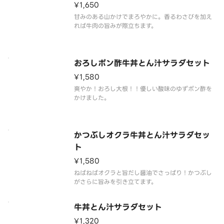
¥1,650
甘みのある山かけでまろやかに。香るわさびを加え
れば牛肉の旨みが際立ちます。
おろしポン酢牛丼とん汁サラダセット
¥1,580
爽やか！おろし大根！！優しい酸味のゆずポン酢を
かけました。
かつぶしオクラ牛丼とん汁サラダセッ
ト
¥1,580
ねばねばオクラと旨だし醤油でさっぱり！かつぶし
がさらに旨みを引き立てます。
牛丼とん汁サラダセット
¥1,320