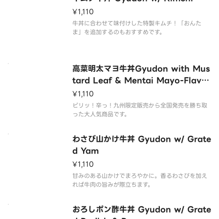
¥1,110
牛丼に合わせて味付けした特製キムチ！「おんた
ま」を追加するのもおすすめです。
高菜明太マヨ牛丼Gyudon with Mus
tard Leaf & Mentai Mayo-Flavor
Sauce
¥1,110
ピリッ！辛っ！九州限定販売から全国発売を勝ち取
った大人気商品です。
わさび山かけ牛丼 Gyudon w/ Grate
d Yam
¥1,110
甘みのある山かけでまろやかに。香るわさびを加え
れば牛肉の旨みが際立ちます。
おろしポン酢牛丼 Gyudon w/ Grate