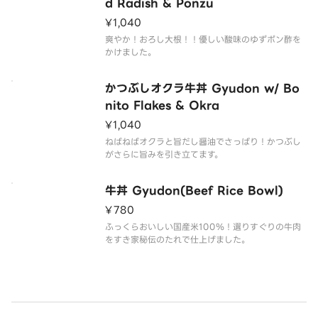
d Radish & Ponzu
¥1,040
爽やか！おろし大根！！優しい酸味のゆずポン酢を
かけました。
かつぶしオクラ牛丼 Gyudon w/ Bo
nito Flakes & Okra
¥1,040
ねばねばオクラと旨だし醤油でさっぱり！かつぶし
がさらに旨みを引き立てます。
牛丼 Gyudon(Beef Rice Bowl)
¥780
ふっくらおいしい国産米100％！選りすぐりの牛肉
をすき家秘伝のたれで仕上げました。