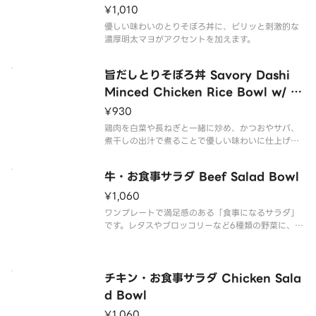
& Mentai Mayo-Flavor Sauce
¥1,010
優しい味わいのとりそぼろ丼に、ピリッと刺激的な
濃厚明太マヨがアクセントを加えます。
旨だしとりそぼろ丼 Savory Dashi
Minced Chicken Rice Bowl w/ R
aw Egg
¥930
鶏肉を白菜や長ねぎと一緒に炒め、かつおやサバ、
煮干しの出汁で煮ることで優しい味わいに仕上げま
した。
牛・お食事サラダ Beef Salad Bowl
¥1,060
ワンプレートで満足感のある「食事になるサラダ」
です。レタスやブロッコリーなど6種類の野菜に、十
六穀米やベーコン、クルミとアーモンドをトッピン
グ。
チキン・お食事サラダ Chicken Sala
d Bowl
¥1,060