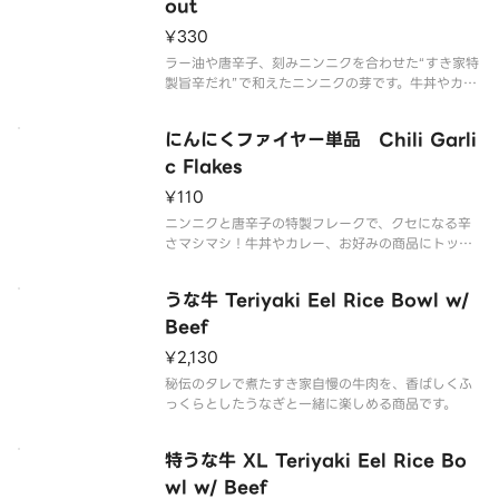
です。お子様・辛いものが苦手な
out
¥330
ラー油や唐辛子、刻みニンニクを合わせた“すき家特
製旨辛だれ”で和えたニンニクの芽です。牛丼やカレ
ー、お好みの商品にトッピングして、オリジナルの
組み合わせをお楽しみください！※辛さが強い商品
にんにくファイヤー単品 Chili Garli
です。お子様・辛いものが苦手な方はご注意くださ
い。
c Flakes
¥110
ニンニクと唐辛子の特製フレークで、クセになる辛
さマシマシ！牛丼やカレー、お好みの商品にトッピ
ングして、オリジナルの組み合わせをお楽しみくだ
さい！※辛さが強い商品です。お子様・辛いものが
うな牛 Teriyaki Eel Rice Bowl w/
苦手な方はご注意くださ
Beef
¥2,130
秘伝のタレで煮たすき家自慢の牛肉を、香ばしくふ
っくらとしたうなぎと一緒に楽しめる商品です。
特うな牛 XL Teriyaki Eel Rice Bo
wl w/ Beef