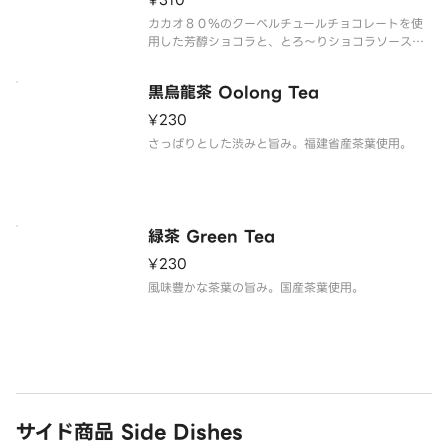
¥310
カカオ８０％のクーベルチュールチョコレートを使
用した芳醇ショコラと、とろ～りショコラソースの
とろけるダブルショコラです。
黒烏龍茶 Oolong Tea
¥230
さっぱりとした渋みと旨み。福建省産茶葉使用。
緑茶 Green Tea
¥230
風味豊かな茶葉の旨み。国産茶葉使用。
サイド商品 Side Dishes