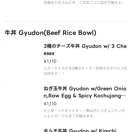
を絡めた牛カルビを、ご注文ごとに店内で焼き上げ
て仕上げた商品です。
牛丼 Gyudon(Beef Rice Bowl)
3種のチーズ牛丼 Gyudon w/ 3 Che
eses
¥1,110
とろ～りとろける3種のチーズ！別添えのタバスコも
お好みで！！
ねぎ玉牛丼 Gyudon w/Green Onio
n,Raw Egg & Spicy Kochujang S
auce
¥1,110
ピリ辛！シャキシャキ！！青ねぎにコチュジャンダ
レととろ～りたまごが絡みます。
キムチ牛丼 Gyudon w/ Kimchi