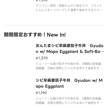
¥1,390
デリバリー限定！特製キムチに明太マヨ、フライド
にんにくをトッピングした濃厚で食欲そそるスペシ
ャルメニューです。
期間限定おすすめ！New In!
おんたまシビ辛麻婆茄子牛丼 Gyudo
n w/ Mapo Eggplant & Soft-Boil
ed Egg
¥1,370
ジューシーな揚げ茄子や牛挽き肉、2種類の豆板醤、
甜麺醤、花椒を使用したシビれる辛さで食欲をそそ
る麻婆茄子と、秘伝のたれで煮た牛肉を“あいも
り”にした丼に、まろやかなおんたまをトッピングし
シビ辛麻婆茄子牛丼 Gyudon w/ M
た商品です。
apo Eggplant
¥1,190
ジューシーな揚げ茄子や牛挽き肉、2種類の豆板醤、
甜麺醤、花椒を使用したシビれる辛さで食欲をそそ
る麻婆茄子と、秘伝のたれで煮た牛肉を“あいも