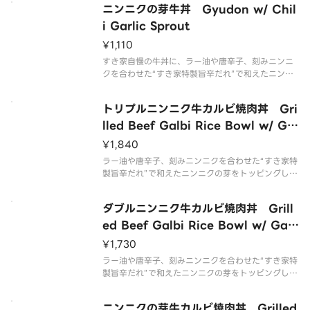
ニンニクの芽牛丼 Gyudon w/ Chil
子様・辛いものが苦手な方はご注意ください。
i Garlic Sprout
¥1,110
すき家自慢の牛丼に、ラー油や唐辛子、刻みニンニ
クを合わせた“すき家特製旨辛だれ”で和えたニンニ
クの芽をトッピングした商品です。※辛さが強い商
品です。お子様・辛いものが苦手な方はご注意くだ
トリプルニンニク牛カルビ焼肉丼 Gri
さい。
lled Beef Galbi Rice Bowl w/ Ga
rlic Boost Max
¥1,840
ラー油や唐辛子、刻みニンニクを合わせた“すき家特
製旨辛だれ”で和えたニンニクの芽をトッピングした
「ニンニクの芽牛カルビ焼肉丼」に、ほくほくの“フ
ライドにんにく”をのせ、さらにニンニクと唐辛子の
ダブルニンニク牛カルビ焼肉丼 Grill
特製フレークをトッピングした商品です。※辛さが
強い商品です。お子様・
ed Beef Galbi Rice Bowl w/ Garl
ic Boost
¥1,730
ラー油や唐辛子、刻みニンニクを合わせた“すき家特
製旨辛だれ”で和えたニンニクの芽をトッピングした
「ニンニクの芽牛カルビ焼肉丼」に、ほくほくの“フ
ライドにんにく”をのせた商品です。※辛さが強い商
ニンニクの芽牛カルビ焼肉丼 Grilled