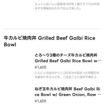
ふっくらおいしい国産米100％！選りすぐりの牛肉
をすき家秘伝のたれで仕上げました。
牛カルビ焼肉丼 Grilled Beef Galbi Rice
Bowl
とろ～り3種のチーズ牛カルビ焼肉丼
Grilled Beef Galbi Rice Bowl w/
3 Cheeses
¥1,620
にんにくの旨みやリンゴの甘みが詰まった特製だれ
を絡めた牛カルビを、ご注文ごとに店内で焼き上げ
て仕上げた『牛カルビ焼肉丼』に、コクをプラスす
るまろやかなチーズをかけた商品です。
ねぎ玉牛カルビ焼肉丼 Beef Galbi Ri
ce Bowl w/ Green Onion, Raw E
gg & Spicy Gochujang Sauce
¥1,620