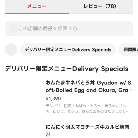
メニュー
レビュー（78）
デリバリー限定メニューDelivery Specials
期間限定
デリバリー限定メニューDelivery Specials
おんたま牛ネバとろ丼 Gyudon w/ S
oft-Boiled Egg and Okura, Grat
ed Yam
¥1,390
デリバリー限定！ねばっ！とろっ！まろやか！牛
肉、山かけ、オクラ、おんたまをのせたさっぱり食
べられる贅沢な丼ぶりです。
にんにく明太マヨチーズ牛カルビ焼肉
丼