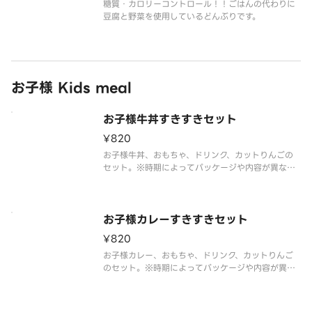
糖質・カロリーコントロール！！ごはんの代わりに
豆腐と野菜を使用しているどんぶりです。
お子様 Kids meal
お子様牛丼すきすきセット
¥820
お子様牛丼、おもちゃ、ドリンク、カットりんごの
セット。※時期によってパッケージや内容が異なる
場合がございます。※おもちゃは数量限定のため、
無くなり次第切り替わります。※在庫状況のお問い
合わせにはお答えできかねますのでご了承くださ
い。
お子様カレーすきすきセット
¥820
お子様カレー、おもちゃ、ドリンク、カットりんご
のセット。※時期によってパッケージや内容が異な
る場合がございます。※おもちゃは数量限定のた
め、無くなり次第切り替わります。※在庫状況のお
問い合わせにはお答えできかねますのでご了承くだ