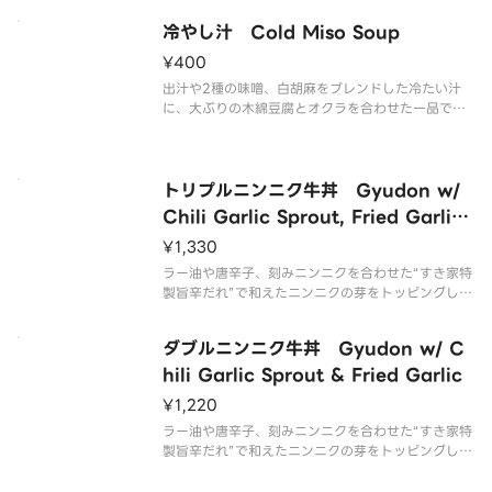
り”にした商品です。
冷やし汁 Cold Miso Soup
¥400
出汁や2種の味噌、白胡麻をブレンドした冷たい汁
に、大ぶりの木綿豆腐とオクラを合わせた一品で
す。
トリプルニンニク牛丼 Gyudon w/
Chili Garlic Sprout, Fried Garlic
& Chili Garlic Flakes
¥1,330
ラー油や唐辛子、刻みニンニクを合わせた“すき家特
製旨辛だれ”で和えたニンニクの芽をトッピングした
「ニンニクの芽牛丼」に、ほくほくの“フライドにん
にく”をのせ、さらにニンニクと唐辛子の特製フレー
ダブルニンニク牛丼 Gyudon w/ C
クをトッピングした商品です。※辛さが強い商品で
す。お子様・辛いものが
hili Garlic Sprout & Fried Garlic
¥1,220
ラー油や唐辛子、刻みニンニクを合わせた“すき家特
製旨辛だれ”で和えたニンニクの芽をトッピングした
「ニンニクの芽牛丼」に、ほくほくの“フライドにん
にく”をのせた商品です。※辛さが強い商品です。お