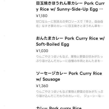
目玉焼きほうれん草カレー Pork Curr
y Rice w/ Sunny-Side-Up Egg &
Spinach
¥1,180
甘口なルーに別添えの辛口ソースで「辛さ、自由自
在」なすき家のカレーに目玉焼きとほうれん草をト
ッピング！！
おんたまカレー Pork Curry Rice w/
Soft-Boiled Egg
¥1,030
りんごやさつまいもなど、果物と野菜の甘みがたっ
ぷり溶け込んだカレーに自慢の牛肉とおんたまをト
ッピング。
ソーセージカレー Pork Curry Rice
w/ Sausage
¥1,360
りんごやさつまいもなど果物と野菜の甘みがたっぷ
り溶け込んだこだわりのカレーに、 ジューシーなソ
ーセージをトッピングした商品です。
カレー Pork curry Rice