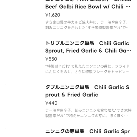
品です。お子様・辛いものが苦手な方はご注意くだ
さい。
Beef Galbi Rice Bowl w/ Chili G
arlic Sprout
¥1,620
すき家自慢の牛カルビ焼肉丼に、ラー油や唐辛子、
刻みニンニクを合わせた“すき家特製旨辛だれ”で和
えたニンニクの芽をトッピングした商品です。※辛
さが強い商品です。お子様・辛いものが苦手な方は
トリプルニンニク単品 Chili Garlic
ご注意ください。
Sprout, Fried Garlic & Chili Garli
c Flakes
¥550
“特製旨辛だれ”で和えたニンニクの芽に、フライド
にんにくをのせ、さらに特製フレークをトッピング
しました！牛丼やカレー、お好みの商品にトッピン
グして、オリジナルの組み合わせをお楽しみくださ
ダブルニンニク単品 Chili Garlic S
い！※辛さが強い商品です。お子様・辛いものが苦
手な方はご注意ください。
prout & Fried Garlic
¥440
ラー油や唐辛子、刻みニンニクを合わせた“すき家特
製旨辛だれ”で和えたニンニクの芽に、ほくほく
の“フライドにんにく”をのせました！牛丼やカレ
ー、お好みの商品にトッピングして、オリジナルの
ニンニクの芽単品 Chili Garlic Spr
組み合わせをお楽しみください！※辛さが強い商品