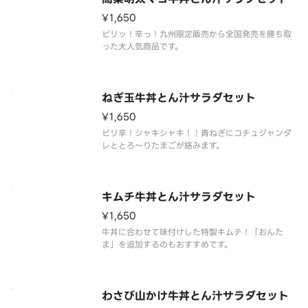
¥1,650
ピリッ！辛っ！九州限定販売から全国発売を勝ち取
った大人気商品です。
ねぎ玉牛丼とん汁サラダセット
¥1,650
ピリ辛！シャキシャキ！！青ねぎにコチュジャンダ
レととろ～りたまごが絡みます。
キムチ牛丼とん汁サラダセット
¥1,650
牛丼に合わせて味付けした特製キムチ！「おんた
ま」を追加するのもおすすめです。
わさび山かけ牛丼とん汁サラダセット