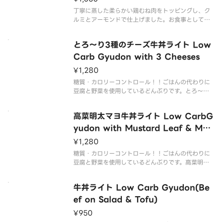
丁寧に蒸した柔らかい鶏むね肉をトッピングし、ク
ルミとアーモンドで仕上げました。お食事としては
もちろん、シェア用のサラダとしてもおススメで
す。
とろ～り3種のチーズ牛丼ライト Low
Carb Gyudon with 3 Cheeses
¥1,280
糖質・カロリーコントロール！！ごはんの代わりに
豆腐と野菜を使用しているどんぶりです。とろ～り3
種のチーズ牛丼をトッピングしてたんぱく質とカル
シウムをプラス。
高菜明太マヨ牛丼ライト Low CarbG
yudon with Mustard Leaf & Men
tai Mayo-Flavor Sauce
¥1,280
糖質・カロリーコントロール！！ごはんの代わりに
豆腐と野菜を使用しているどんぶりです。高菜明太
マヨをトッピングしてビタミンK・鉄分をプラス。
牛丼ライト Low Carb Gyudon(Be
ef on Salad & Tofu)
¥950