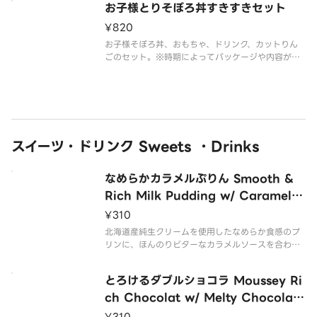
さい。
お子様とりそぼろ丼すきすきセット
¥820
お子様そぼろ丼、おもちゃ、ドリンク、カットりん
ごのセット。※時期によってパッケージや内容が異
なる場合がございます。※おもちゃは数量限定のた
め、無くなり次第切り替わります。※在庫状況のお
問い合わせにはお答えできかねますのでご了承くだ
さい。
スイーツ・ドリンク Sweets ・Drinks
なめらかカラメルぷりん Smooth &
Rich Milk Pudding w/ Caramel S
auce
¥310
北海道産純生クリームを使用したなめらか食感のプ
リンに、ほんのりビターなカラメルソースを合わせ
ました。
とろけるダブルショコラ Moussey Ri
ch Chocolat w/ Melty Chocolate
Sauce