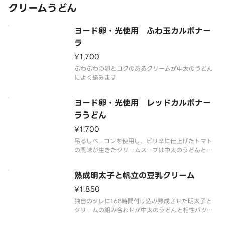
クリームうどん
ヨード卵・光使用 ふわ玉カルボナー
ラ
¥1,700
ふわふわの卵とコクのあるクリームが中太のうどん
によく絡みます
ヨード卵・光使用 レッドカルボナー
ラうどん
¥1,700
吊るしベーコンを使用し、ピリ辛に仕上げたトマト
の風味が生きたクリームスープは中太のうどんと相
性バツグン
熟成明太子と帆立の豆乳クリーム
¥1,850
独自のタレに168時間付け込み熟成させた明太子と
クリームの組み合わせが中太のうどんと相性バツグ
ン