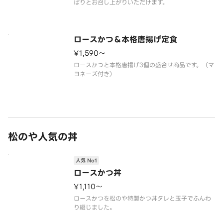
ロースかつ＆本格唐揚げ定食
¥1,590〜
ロースかつと本格唐揚げ3個の盛合せ商品です。（マ
松のや人気の丼
人気 No1
ロースかつ丼
¥1,110〜
ロースかつを松のや特製かつ丼タレと玉子でふんわ
り綴じました。