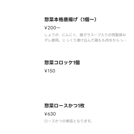
惣菜本格唐揚げ（1個～）
¥200〜
しょうが、にんにく、鶏ガラスープ入りの特製揉み
ダレ使用。じっくり漬け込んだ鶏もも肉をからっと
惣菜コロッケ1個
¥150
惣菜ロースかつ1枚
¥630