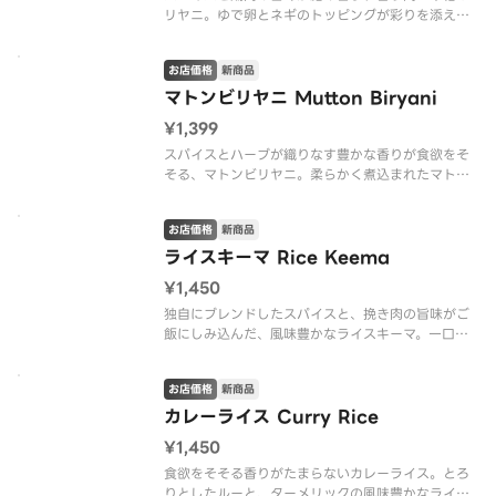
リヤニ。ゆで卵とネギのトッピングが彩りを添え、
食欲をそそります。
お店価格
新商品
マトンビリヤニ Mutton Biryani
¥1,399
スパイスとハーブが織りなす豊かな香りが食欲をそ
そる、マトンビリヤニ。柔らかく煮込まれたマトン
とパラパラのバスマティライスが絶妙に絡み合いま
す。ゆで卵を添えて、満足感のある一皿に仕上げま
お店価格
新商品
した。
ライスキーマ Rice Keema
¥1,450
独自にブレンドしたスパイスと、挽き肉の旨味がご
飯にしみ込んだ、風味豊かなライスキーマ。一口ご
とに広がる豊かな香りと味わいをご堪能ください。
お店価格
新商品
カレーライス Curry Rice
¥1,450
食欲をそそる香りがたまらないカレーライス。とろ
りとしたルーと、ターメリックの風味豊かなライス