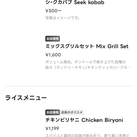
シｰクカバブ Seek kabab
¥500〜
写真はイメージです。
お店価格
ミックスグリルセット Mix Grill Set
¥1,600
ボリューム満点。タンドールで焼き上げた自慢の
品々（タンドリーチキン/チキンティッカ/シｰクカバ
ブ）
ライスメニュー
お店価格
店長のオススメ
チキンビリヤニ Chicken Biryani
¥1,199
スパイスと鶏肉の旨味が絡み合う、香り高い本格ビ