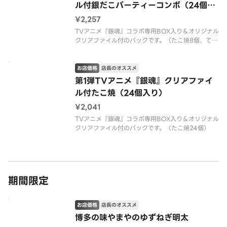
ル付銀だこパーティーコンボ（24個入
り）
¥2,257
TVアニメ『銀魂』コラボ専用BOX入り＆オリジナル
クリアファイル付のパックです。（たこ焼8個、てり
たま8個、チーズ明太子8個）
お店価格
店長のオススメ
第1弾TVアニメ『銀魂』クリアファイ
ル付たこ焼（24個入り）
¥2,041
TVアニメ『銀魂』コラボ専用BOX入り＆オリジナル
クリアファイル付のパックです。（たこ焼24個）
期間限定
お店価格
店長のオススメ
博多の味やまやのゆずねぎ明太