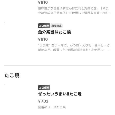
¥810
風味豊かな国産ゆずぽん酢だれと九条ねぎ、「やま
やの熟成辛子明太子」を使用した濃厚な旨味の”特製
明太だれ”で仕上げたプレミアムな逸品です！
お店価格
期間限定
魚介系旨味たこ焼
¥810
“うま味” をテーマに、かつお・えび粉・煮干し・さ
ば節など、厳選した “8種の旨味素材” を使用し、口
に入れた瞬間から広がる魚介の香りと、奥深いコク
をお楽しみいただけます。
たこ焼
お店価格
ぜったいうまい‼たこ焼
¥702
定番のソースたこ焼