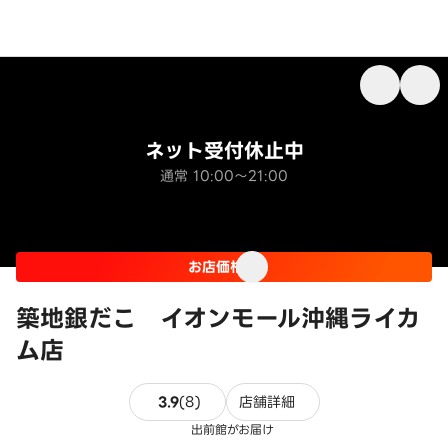
ネット受付休止中
通常 10:00～21:00
お店価格
築地銀だこ イオンモール沖縄ライカ
ム店
8件のレビュー
3.9
(
8
)
店舗詳細
出前館がお届け