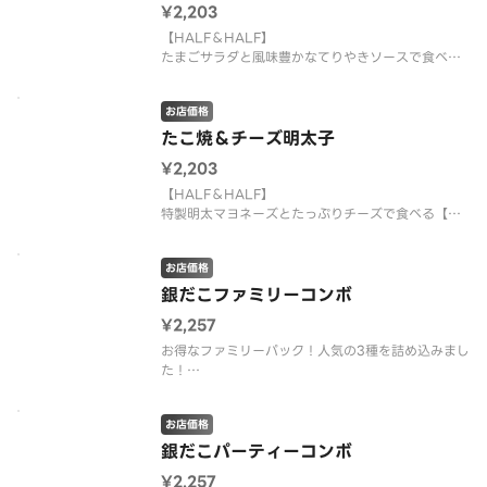
¥2,203
【HALF＆HALF】
たまごサラダと風味豊かなてりやきソースで食べる
お店価格
たこ焼＆チーズ明太子
¥2,203
【HALF＆HALF】
特製明太マヨネーズとたっぷりチーズで食べる【チ
ーズ明太子12個】＆定番の【ソースたこ焼12個】
お店価格
銀だこファミリーコンボ
¥2,257
お得なファミリーパック！人気の3種を詰め込みまし
た！
【たこ焼8個、ねぎだこ8個、チーズ明太子8個】
お店価格
銀だこパーティーコンボ
¥2,257