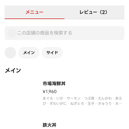
メニュー
レビュー（2）
メイン
サイド
メイン
市場海鮮丼
¥1,960
まぐろ・いか・サーモン・つぶ貝・えんがわ・赤え
び・ずわいがに・ねぎとろ・玉子・きゅうり・大
葉・がり・わさび
鉄火丼