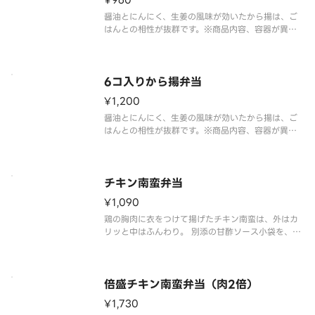
¥960
醤油とにんにく、生姜の風味が効いたから揚は、ご
はんとの相性が抜群です。※商品内容、容器が異な
る場合が御座います。
6コ入りから揚弁当
¥1,200
醤油とにんにく、生姜の風味が効いたから揚は、ご
はんとの相性が抜群です。※商品内容、容器が異な
る場合が御座います。
チキン南蛮弁当
¥1,090
鶏の胸肉に衣をつけて揚げたチキン南蛮は、外はカ
リッと中はふんわり。 別添の甘酢ソース小袋を、チ
キン南蛮に馴染ませるようにかけ、ソースとのハー
モニーをお楽しみください。 ※販売地域によって商
品内容や容器が異なる場合がございます。
倍盛チキン南蛮弁当（肉2倍）
¥1,730