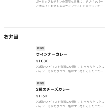
ガーリックとチキンの濃厚な旨味に、チリペッパー
と唐辛子の刺激的な辛さをプラスした骨付きチキン
です。後を引く辛さの中にも、素材本来の旨味がじ
んわりと広がる奥深い味わいです。
お弁当のプラス一品はもちろん、おつまみとしても
おすすめです。※商品内容、容器が異なる場合
お弁当
新商品
ウインナーカレー
¥1,080
23種のスパイスを贅沢に使用し、しっかりとしたス
パイシーさがありつつ、後味すっきりとしたこだわ
りのカレーです。ウインナートッピングをお楽しみ
ください。※商品内容、容器が異なる場合が御座い
新商品
ます。
3種のチーズカレー
¥1,160
23種のスパイスを贅沢に使用し、しっかりとしたス
パイシーさがありつつ、後味すっきりとしたこだわ