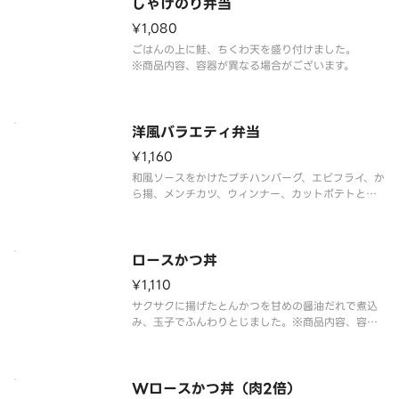
しゃけのり弁当
¥1,080
ごはんの上に鮭、ちくわ天を盛り付けました。
※商品内容、容器が異なる場合がございます。
洋風バラエティ弁当
¥1,160
和風ソースをかけたプチハンバーグ、エビフライ、か
ら揚、メンチカツ、ウィンナー、カットポテトと、
人気で多彩なおかずを盛り付けました。
※商品内容、容器が異なる場合がございます。
ロースかつ丼
¥1,110
サクサクに揚げたとんかつを甘めの醤油だれで煮込
み、玉子でふんわりとじました。※商品内容、容器
が異なる場合が御座います。
Wロースかつ丼（肉2倍）