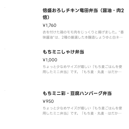
御座います。
倍盛おろしチキン竜田弁当（醤油・肉2
倍）
¥1,760
衣を付けた鶏のモモ肉をじっくりと揚げました。“香
味醤油”は、2種の厳選した本醸造しょうゆと白ネ
ギ、にんにく、生姜の香味野菜をふんだんに使用
し、ごま油を加えた「ほっともっと」オリジナルの
もちミニしゃけ弁当
味です。たっぷりとおろしチキン竜田を楽しみたい
方には、倍盛がおすすめです。※
¥1,000
ちょっと少なめサイズが嬉しい『もち麦ごはんを使
用したミニ弁当』です。「もち麦・丸麦・はだか
麦・もち玄米」をブレンドした、もちもち・ぷちぷ
ち食感が楽しい麦ごはんの上に、しっとりと焼いた
鮭、ちくわ天、だし巻き玉子、きんぴら、小松菜と
油揚げの和え物を盛り付けました。
もちミニ彩・豆腐ハンバーグ弁当
¥950
ちょっと少なめサイズが嬉しい『もち麦ごはんを使
用したミニ弁当』です。「もち麦・丸麦・はだか
麦・もち玄米」をブレンドした、もちもち・ぷちぷ
ち食感が楽しい麦ごはんの上に、ふわふわ豆腐ハン
バーグ、レンコン、ナス、だし巻き玉子、きんぴ