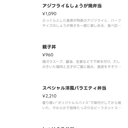
アジフライ＆しょうが焼弁当
¥1,090
ふっくらとした食感が特長のアジフライと、ハーフ
サイズのしょうが焼きを一度に楽しめる、食べ応え
十分の一品です。※商品内容、容器が異なる場合は
御座います。
親子丼
¥960
鶏ガラスープ、醤油、生姜などで下味を付け、だし
のきいた鶏肉と玉子がご飯に絡み、食欲をそそりま
す。
※商品内容、容器が異なる場合がございます。
スペシャル洋風バラエティ弁当
¥2,210
香り高い“オリジナルスパイス”で味付けしてから焼
いた、やわらかで旨味たっぷりなビーフカットステ
ーキと、エビフライやから揚、メンチカツなどのバ
ラエティ豊かなおかずを楽しめる一品です。※商品
内容、容器が異なる場合が御座います。