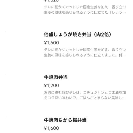
¥1,520
タレに細かくカットした国産生姜を加え、香り立つ
生姜の風味を感じられるように仕立てた「しょうが
焼き」一人前に、から揚3個をプラスしたボリューム
満点の一品です。付け合わせにはキャベツを添え、
お肉だけでなく野菜も楽しめます。※商品内容、容
器が異なる場合が御座います。
倍盛しょうが焼き弁当（肉2倍）
¥1,600
タレに細かくカットした国産生姜を加え、香り立つ
生姜の風味を感じられるように仕立てました。付け
合わせにはキャベツを添え、お肉だけでなく野菜も
楽しめます。たっぷりとしょうが焼きを楽しみたい
方には、倍盛がおすすめです。※肉2倍（しょうが焼
き弁当対比）※商品内容、容器
牛焼肉弁当
¥1,200
お肉に絡む特製ダレは、コチュジャンとごま油を加
えコク深い味わいで、ごはんがとまらない美味しさ
です。別添えの酸味と旨みが効いた「オリジナル旨
だれ」をかけることで、さっぱりな味わいに変化
し、最後まで飽きずにいただけます。付け合わせに
はキャベツを添え、お肉だけでなく
牛焼肉＆から揚弁当
¥1,600