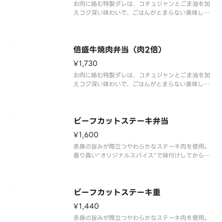
お肉に絡む特製ダレは、コチュジャンとごま油を加
えコク深い味わいで、ごはんがとまらない美味しさ
の「焼肉」一人前に、から揚3個をプラスしたボリュ
ーム満点の一品です。付け合わせにはキャベツを添
え、お肉だけでなく野菜も楽しめます。※商品内
容、容器が異なる場合が御座いま
倍盛牛焼肉弁当（肉2倍）
¥1,730
お肉に絡む特製ダレは、コチュジャンとごま油を加
えコク深い味わいで、ごはんがとまらない美味しさ
です。別添の酸味と旨みが効いた「オリジナル旨だ
れ」をかけることで、さっぱりな味わいに変化し、
最後まで飽きずにいただけます。付け合わせにはキ
ャベツを添え、お肉だけでなく野
ビーフカットステーキ弁当
¥1,600
赤身の旨みが際立つやわらかなステーキ肉を使用。
香り高い“オリジナルスパイス”で味付けしてから焼
くことで、肉本来の旨みを引き立てています。あっ
さりとした特製ステーキソースをかけて味わう、ご
はんが進む一品です。※商品内容、容器が異なる場
合が御座います。
ビーフカットステーキ重
¥1,440
赤身の旨みが際立つやわらかなステーキ肉を使用。