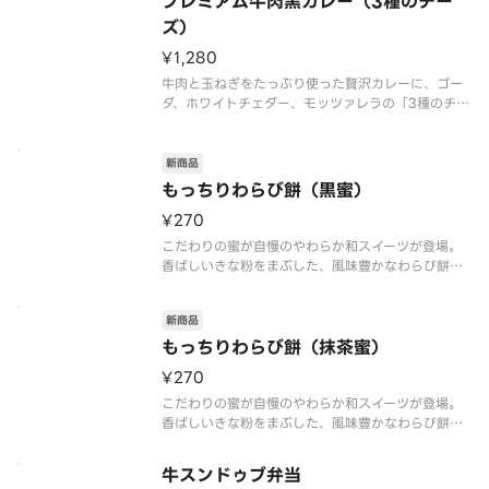
プレミアム牛肉黒カレー（3種のチー
ズ）
¥1,280
牛肉と玉ねぎをたっぷり使った贅沢カレーに、ゴー
ダ、ホワイトチェダー、モッツァレラの「3種のチー
ズ」をトッピングしました。6種のスパイスと肉や野
菜の旨味が溶け込んだ、スパイシーでコク旨な味わ
いが特長です。ローストオニオンペーストと、隠し
新商品
味にチーズや北海道産生クリ
もっちりわらび餅（黒蜜）
¥270
こだわりの蜜が自慢のやわらか和スイーツが登場。
香ばしいきな粉をまぶした、風味豊かなわらび餅で
す。コクのある甘さが特長の沖縄産黒糖を使用し
た“黒蜜”をかけてお楽しみください。※商品内容、
新商品
容器が異なる場合が御座います。
もっちりわらび餅（抹茶蜜）
¥270
こだわりの蜜が自慢のやわらか和スイーツが登場。
香ばしいきな粉をまぶした、風味豊かなわらび餅で
す。苦味と甘味のバランスの取れた宇治抹茶を使用
した“抹茶蜜”をかけてお楽しみください。※商品内
牛スンドゥブ弁当
容、容器が異なる場合が御座います。