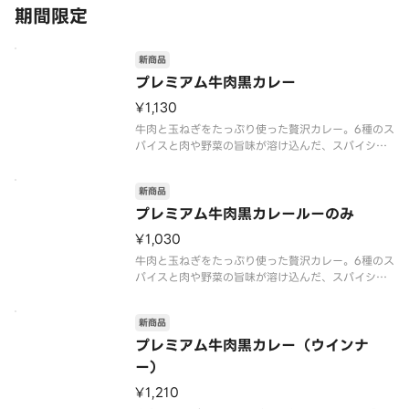
期間限定
新商品
プレミアム牛肉黒カレー
¥1,130
牛肉と玉ねぎをたっぷり使った贅沢カレー。6種のス
パイスと肉や野菜の旨味が溶け込んだ、スパイシー
でコク旨な味わいが特長です。ローストオニオンペ
ーストと、隠し味にチーズや北海道産生クリームを
新商品
使うことで深いコクとまろやかさにこだわりまし
た。また、付属の「辛旨カレース
プレミアム牛肉黒カレールーのみ
¥1,030
牛肉と玉ねぎをたっぷり使った贅沢カレー。6種のス
パイスと肉や野菜の旨味が溶け込んだ、スパイシー
でコク旨な味わいが特長です。ローストオニオンペ
ーストと、隠し味にチーズや北海道産生クリームを
新商品
使うことで深いコクとまろやかさにこだわりまし
た。付属の「辛旨カレースパイス
プレミアム牛肉黒カレー（ウインナ
ー）
¥1,210