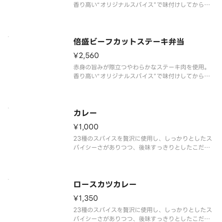
香り高い“オリジナルスパイス”で味付けしてから焼
くことで、肉本来の旨みを引き立てています。あっ
さりとした特製ステーキソースをかけて味わう、ご
はんが進む一品です。※商品内容、容器が異なる場
合が御座います。
倍盛ビーフカットステーキ弁当
¥2,560
赤身の旨みが際立つやわらかなステーキ肉を使用。
香り高い“オリジナルスパイス”で味付けしてから焼
くことで、肉本来の旨みを引き立てています。あっ
さりとした特製ステーキソースをかけて味わう、ご
はんが進む一品です。お肉をたっぷり味わいたい方
には、倍盛がおすすめです。※
カレー
¥1,000
23種のスパイスを贅沢に使用し、しっかりとしたス
パイシーさがありつつ、後味すっきりとしたこだわ
りのカレーです。※商品内容、容器が異なる場合が
御座います。
ロースカツカレー
¥1,350
23種のスパイスを贅沢に使用し、しっかりとしたス
パイシーさがありつつ、後味すっきりとしたこだわ