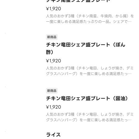
チキン南蛮シェア盛プレート
¥1,920
人気のおかず3種（チキン南蛮、牛焼肉、から揚）を
一度に楽しめる満足感たっぷりの一品。シェアでき
るおトクなセットで、家族や友人と楽しく味わえる
のが魅力です。※商品内容、容器が異なる場合が御
新商品
座います。
チキン竜田シェア盛プレート（ぽん
酢）
¥1,920
人気のおかず3種（チキン竜田、しょうが焼き、デミ
グラスハンバーグ）を一度に楽しめる満足感たっぷ
りの一品。シェアできるおトクなセットで、家族や
友人と楽しく味わえるのが魅力です。※商品内容、
容器が異なる場合が御座います。
新商品
チキン竜田シェア盛プレート（醤油）
¥1,920
人気のおかず3種（チキン竜田、しょうが焼き、デミ
グラスハンバーグ）を一度に楽しめる満足感たっぷ
りの一品。シェアできるおトクなセットで、家族や
友人と楽しく味わえるのが魅力です。※商品内容、
ライス
容器が異なる場合が御座います。