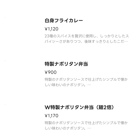
りのカレーです。ロースカツトッピングをお楽しみ
ください。※商品内容、容器が異なる場合が御座い
ます。
白身フライカレー
¥1,120
23種のスパイスを贅沢に使用し、しっかりとしたス
パイシーさがありつつ、後味すっきりとしたこだわ
りのカレーです。白身フライトッピングをお楽しみ
ください。※商品内容、容器が異なる場合が御座い
ます。
特製ナポリタン弁当
¥900
特製のナポリタンソースで仕上げたシンプルで懐か
しい味わいのナポリタン。
目玉焼き・から揚・ウインナーをトッピングした食
べ応え抜群の一品です。
ごはんとの組み合わせは、ボリュームたっぷりで大
満足間違いなし！
W特製ナポリタン弁当（麺2倍）
商品内容、容器が異なる場合が御座います。
¥1,170
特製のナポリタンソースで仕上げたシンプルで懐か
しい味わいのナポリタン。
目玉焼き・から揚・ウインナーをトッピングした食