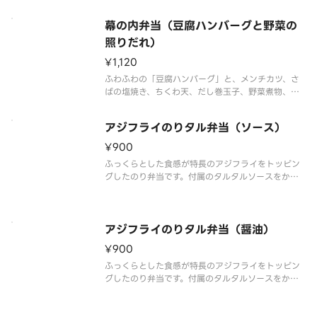
りのカレーです。ゴーダ、ホワイトチェダー、モッツ
ァレラの3種のチーズトッピングをお楽しみくださ
幕の内弁当（豆腐ハンバーグと野菜の
い。※商品内容、容器が異なる場合が御座います。
照りだれ）
¥1,120
ふわふわの「豆腐ハンバーグ」と、メンチカツ、さ
ばの塩焼き、ちくわ天、だし巻玉子、野菜煮物、小
松菜と油揚げの和え物、かつおたくあんなどを贅沢
に詰め合わせました。肉、魚、野菜をバランスよく
アジフライのりタル弁当（ソース）
楽しめる、彩り豊かな幕の内弁当です。※商品内
容、容器が異なる場合が御座います
¥900
ふっくらとした食感が特長のアジフライをトッピン
グしたのり弁当です。付属のタルタルソースをかけ
ることで、より一層ごはんが進む味わいとなってい
ます。※商品内容、容器が異なる場合は御座います。
アジフライのりタル弁当（醤油）
¥900
ふっくらとした食感が特長のアジフライをトッピン
グしたのり弁当です。付属のタルタルソースをかけ
ることで、より一層ごはんが進む味わいとなってい
ます。※商品内容、容器が異なる場合は御座います。