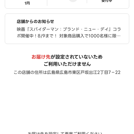
ステータス
受付中
1円
店舗からのお知らせ
映画『スパイダーマン：ブランド・ニュー・デイ』コラ
ボ開催中！8/9まで！ 対象商品購入で1000名様に限定
ステッカーが当たる！ さらに、豪華限定グッズが合計76
0名様に当たるキャンペーンも実施中！
お届け先
が設定されていないため
ご利用いただけません
この店舗の住所は
広島県広島市東区戸坂出江2丁目7－22