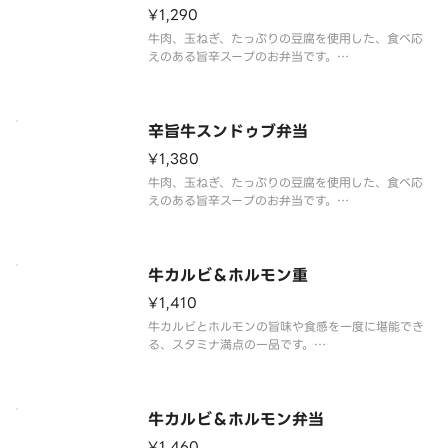
¥1,290
牛肉、玉ねぎ、たっぷりの豆腐を使用した、食べ応
えのある旨辛スープのお弁当です。
信州みそと醤油をベースに唐辛子、コチュジャンを
加え、魚醤、ホタテ、エビなどの魚介の風味を効か
せることで、ごはんが進む味わいに仕上げました。
※商品内容、容器が異なる場合が御座います
辛旨牛スンドゥブ弁当
¥1,380
牛肉、玉ねぎ、たっぷりの豆腐を使用した、食べ応
えのある旨辛スープのお弁当です。
信州みそと醤油をベースに唐辛子、コチュジャンを
加え、魚醤、ホタテ、エビなどの魚介の風味を効か
せることで、ごはんが進む味わいに仕上げました。
刺激的な辛さを求める方には、「辛旨唐辛子
牛カルビ＆ホルモン重
¥1,410
牛カルビとホルモンの旨味や食感を一度に堪能でき
る、スタミナ満点の一品です。
タレは、2種の本醸造醤油をベースに、おろしにんに
くとコチュジャンの旨味、みりんとリンゴ果汁の甘
味をブレンド。さらに、箸休めにぴったりな小松菜
と油揚げの和え物、白菜キムチを添えています。
牛カルビ＆ホルモン弁当
¥1,460