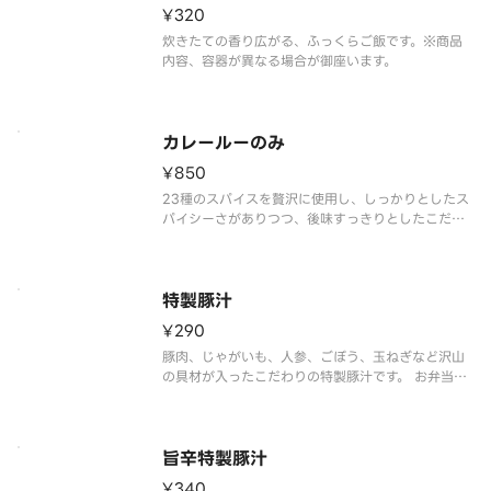
¥320
炊きたての香り広がる、ふっくらご飯です。※商品
内容、容器が異なる場合が御座います。
カレールーのみ
¥850
23種のスパイスを贅沢に使用し、しっかりとしたス
パイシーさがありつつ、後味すっきりとしたこだわ
りのカレーです。※商品内容、容器が異なる場合が
御座います。
特製豚汁
¥290
豚肉、じゃがいも、人参、ごぼう、玉ねぎなど沢山
の具材が入ったこだわりの特製豚汁です。 お弁当と
一緒にどうぞ。※商品内容、容器が異なる場合が御
座います。
旨辛特製豚汁
¥340