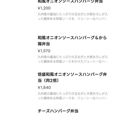
和風オニオンソースハンバーグ弁当
ーグを楽しみたい方には、倍盛がおすすめです。※
肉2倍（デミグラスハンバーグ弁
¥1,200
九州産の醤油にたっぷりの玉ねぎと大根おろしが入
った酸味ある和風ソースを、ジューシーなハンバー
グにかけました。さっぱりとした美味しさをお楽し
みください。※商品内容、容器が異なる場合が御座
います。
和風オニオンソースハンバーグ＆から
揚弁当
¥1,570
九州産の醤油にたっぷりの玉ねぎと大根おろしが入
った酸味ある和風ソースをかけたジューシーなハン
バーグに、から揚3個をプラスしたボリューム満点な
一品です。※商品内容、容器が異なる場合が御座い
倍盛和風オニオンソースハンバーグ弁
ます。
当（肉2倍）
¥1,840
九州産の醤油にたっぷりの玉ねぎと大根おろしが入
った酸味ある和風ソースを、ジューシーなハンバー
グにかけました。たっぷりと和風オニオンソースハ
ンバーグを楽しみたい方には、倍盛がおすすめで
チーズハンバーグ弁当
す。※肉2倍（和風オニオンソースハンバーグ弁当対