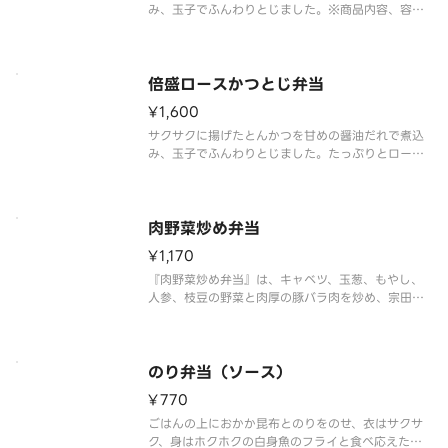
み、玉子でふんわりとじました。※商品内容、容器
が異なる場合が御座います。
倍盛ロースかつとじ弁当
¥1,600
サクサクに揚げたとんかつを甘めの醤油だれで煮込
み、玉子でふんわりとじました。たっぷりとロース
かつとじを楽しみたい方には、倍盛がおすすめで
す。※肉2倍（ロースかつとじ弁当 対比）※商品内
容、容器が異なる場合は御座います。
肉野菜炒め弁当
¥1,170
『肉野菜炒め弁当』は、キャベツ、玉葱、もやし、
人参、枝豆の野菜と肉厚の豚バラ肉を炒め、宗田節
のコクと豊かな風味にかつおの旨味を加えた、醤油
味の特製だれを絡めた人気商品です。※商品内容、
容器が異なる場合が御座います。
のり弁当（ソース）
¥770
ごはんの上におかか昆布とのりをのせ、衣はサクサ
ク、身はホクホクの白身魚のフライと食べ応えたっ