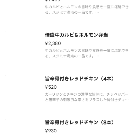
牛カルビとホルモンの旨味や食感を一度に堪能でき
る、スタミナ満点の一品です。
タレは、2種の本醸造醤油をベースに、おろしにんに
くとコチュジャンの旨味、みりんとリンゴ果汁の甘
味をブレンド。また、付け合わせのキャベツはタレ
との相性が抜群です。
倍盛牛カルビ＆ホルモン弁当
別添の「辛子味噌」をお
¥2,380
牛カルビとホルモンの旨味や食感を一度に堪能でき
る、スタミナ満点の一品です。
タレは、2種の本醸造醤油をベースに、おろしにんに
くとコチュジャンの旨味、みりんとリンゴ果汁の甘
味をブレンド。また、付け合わせのキャベツはタレ
との相性が抜群です。
旨辛骨付きレッドチキン（4本）
別添の「辛子味噌」をお
¥520
ガーリックとチキンの濃厚な旨味に、チリペッパー
と唐辛子の刺激的な辛さをプラスした骨付きチキン
です。後を引く辛さの中にも、素材本来の旨味がじ
んわりと広がる奥深い味わいです。
お弁当のプラス一品はもちろん、おつまみとしても
おすすめです。※商品内容、容器が異なる場合
旨辛骨付きレッドチキン（8本）
¥930