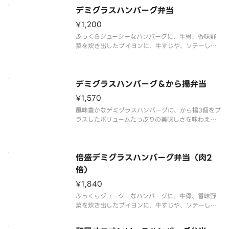
ら、小松菜と油揚げの和え物を盛り付
デミグラスハンバーグ弁当
¥1,200
ふっくらジューシーなハンバーグに、牛骨、香味野
菜を炊き出したブイヨンに、牛すじや、ソテーした
野菜を加えたバター風味と野菜の旨みを感じられる
ソースをかけました。まろやかでコク深い美味しさ
をお楽しみください。※商品内容、容器が異なる場
合が御座います。
デミグラスハンバーグ＆から揚弁当
¥1,570
風味豊かなデミグラスハンバーグに、から揚3個をプ
ラスしたボリュームたっぷりの美味しさを味わえる
メニューです。※商品内容、容器が異なる場合が御
座います。
倍盛デミグラスハンバーグ弁当（肉2
倍）
¥1,840
ふっくらジューシーなハンバーグに、牛骨、香味野
菜を炊き出したブイヨンに、牛すじや、ソテーした
野菜を加えたバター風味と野菜の旨みを感じられる
ソースをかけました。たっぷりとデミグラスハンバ