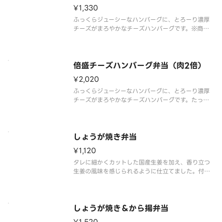
比）※商品内容、容器が異なる場
¥1,330
ふっくらジューシーなハンバーグに、とろーり濃厚
チーズがまろやかなチーズハンバーグです。※商品
内容、容器が異なる場合が御座います。
倍盛チーズハンバーグ弁当（肉2倍）
¥2,020
ふっくらジューシーなハンバーグに、とろーり濃厚
チーズがまろやかなチーズハンバーグです。たっぷ
りとチーズハンバーグを楽しみたい方には、倍盛が
おすすめです。※肉2倍（チーズハンバーグ弁当対
比）※商品内容、容器が異なる場合は御座います。
しょうが焼き弁当
¥1,120
タレに細かくカットした国産生姜を加え、香り立つ
生姜の風味を感じられるように仕立てました。付け
合わせにはキャベツを添え、お肉だけでなく野菜も
楽しめます。※商品内容、容器が異なる場合が御座
います。
しょうが焼き＆から揚弁当