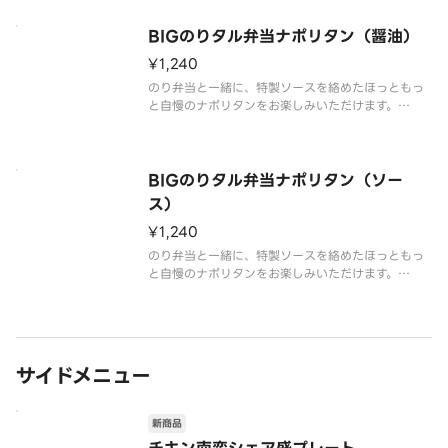
ンナーをトッピングした食べ応え抜群の一品です。
ナポリタンをたっぷり味わいたい方には麺2倍がおす
BIGのりタル弁当ナポリタン（醤油）
すめ！※和風ドレッシング付き※商品内容、容器が
異なる場合が御座います。
¥1,240
のり弁当と一緒に、特製ソースを絡めたほっともっ
と自慢のナポリタンをお楽しみいただけます。
ウィンナーと目玉焼きがのって、ボリューム満点で
す。
商品内容、容器が異なる場合が御座います。
BIGのりタル弁当ナポリタン（ソー
ス）
¥1,240
のり弁当と一緒に、特製ソースを絡めたほっともっ
と自慢のナポリタンをお楽しみいただけます。
ウィンナーと目玉焼きがのって、ボリューム満点で
す。
商品内容、容器が異なる場合が御座います。
サイドメニュー
新商品