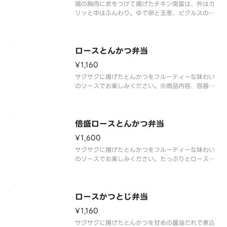
鶏の胸肉に衣をつけて揚げたチキン南蛮は、外はカ
リッと中はふんわり。ゆで卵と玉葱、ピクルスの食
感を生かした、食べ応えのあるタルタルソースをた
っぷりとかけました。別添の甘酢ソース小袋を、チ
キン南蛮に馴染ませるようにかけ、タルタルソース
とのハーモニーをお楽しみくださ
ロースとんかつ弁当
¥1,160
サクサクに揚げたとんかつをフルーティーな味わい
のソースでお楽しみください。※商品内容、容器が
異なる場合が御座います。
倍盛ロースとんかつ弁当
¥1,600
サクサクに揚げたとんかつをフルーティーな味わい
のソースでお楽しみください。たっぷりとロースと
んかつを楽しみたい方には、倍盛がおすすめです。
※肉2倍（ロースとんかつ弁当対比）※商品内容、容
器が異なる場合は御座います。
ロースかつとじ弁当
¥1,160
サクサクに揚げたとんかつを甘めの醤油だれで煮込