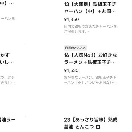
中】＋
13【大満足】鉄板玉子チ
ャーハン【中】＋丸源餃
子＋おいしいからあげ
ャーハンを
¥1,850
店内で鉄板で炒めたチャーハンを
ん。
ご提供します。
唐揚げは4個入りです。
店長のオススメ
おかず
16【人気No.1】お好きな
いしい
ラーメン＋鉄板玉子チャ
ーハン【小】セット
¥1,530
ベツ、ケチ
お好きなラーメン、鉄板玉子チャ
付きませ
ーハン【小】がついたお得なセッ
トです。プラス150円で鉄板玉子
チャーハン【中】への変更が可能
です。
※写真はイメージです
醤油ラー
23【あっさり旨味】熟成
醤油 とんこつ 白