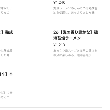
¥1,240
旨味がしっ
丸源ラーメンのとんこつは熟成醤
さりなのに
油を使用し、あっさりとした味の
ラーメンで
中に旨みやコクを感じられる「熟
広い年代に
成醤油とんこつ」です。基本の
商品です。
「白」は炒り胡麻で仕上げたあっ
さりとした味の中に旨みやコクを
て】熟成
26【磯の香り豊かな】磯
感じられる1品です。
海苔塩ラーメン
す）
※写真はイメージです（容器代2
¥1,210
0円を含みます）
つは熟成醤
あっさり塩スープと海苔の香りを
とした味の
存分に楽しめる、磯海苔塩ラーメ
られる「熟
ン。さっぱりとした味わいの中
。「赤」は
に、塩の深い旨さを味わえます。
味唐辛子が
く旨味も楽
※写真はイメージです（容器代2
旨辛】辛
0円を含みます）
容器代2
そば」に辛
辛さとニラ
ます。辛み
っぷりで、