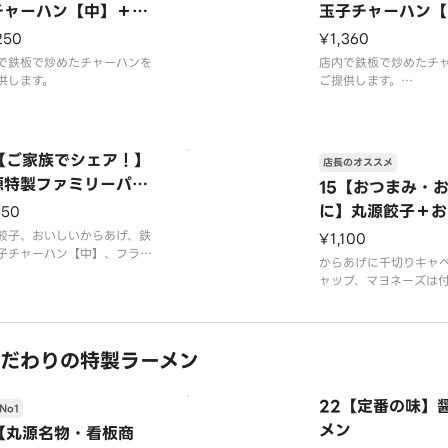
チャーハン【中】＋丸
玉子チャーハン【
餃子
からあげ
250
¥1,360
で鉄板で炒めたチャーハンを
店内で鉄板で炒めたチ
供します。
ご提供します。
ケチャップは付きませ
唐揚げは4個入りです。
4【ご家族でシェア！】
店長のオススメ
源特製ファミリーパッ
15【おつまみ・
に】丸源餃子＋お
150
からあげコンビ
餃子、おいしいからあげ、鉄
¥1,100
子チャーハン【中】、フライ
からあげに千切りキャ
テトがついたお得なセットで
ャップ、マヨネーズは
店内で鉄板で炒めたチャーハ
ん。
ご提供します。
※写真はイメージです
ャップは付きません。
げは4個入りです。
だわりの特製ラーメン
22【定番の味】
No1
メン
1【丸源名物・看板商