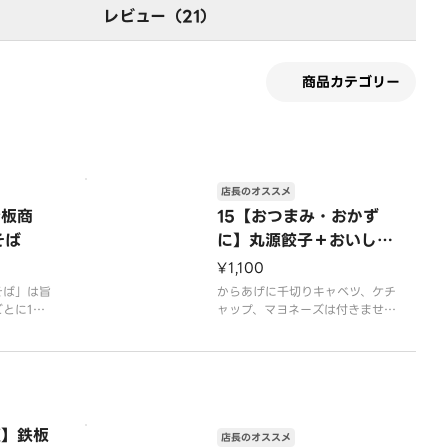
レビュー（21）
商品カテゴリー
店長のオススメ
看板商
15【おつまみ・おかず
そば
に】丸源餃子＋おいしい
からあげコンビ
¥1,100
そば」は旨
からあげに千切りキャベツ、ケチ
とに1杯1
ャップ、マヨネーズは付きませ
柔らかく仕
ん。
のラーメン
※写真はイメージです
容器代2
腹】鉄板
店長のオススメ