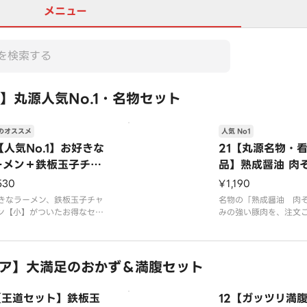
メニュー
】丸源人気No.1・名物セット
のオススメ
人気 No1
【人気No.1】お好きな
21【丸源名物・
ーメン＋鉄板玉子チャ
品】熟成醤油 肉
ハン【小】セット
530
¥1,190
きなラーメン、鉄板玉子チャ
名物の「熟成醤油 肉
ン【小】がついたお得なセッ
みの強い豚肉を、注文ご
す。プラス150円で鉄板玉子
杯手鍋調理で炊き込み
ーハン【中】への変更が可能
上げる絶品醤油スープ
。
です
真はイメージです
ア】大満足のおかず＆満腹セット
※写真はイメージです（
0円を含みます）
1【王道セット】鉄板玉
12【ガッツリ満