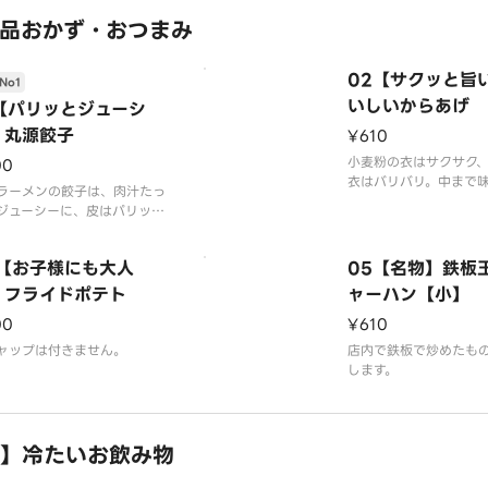
程良い辛さとご好評を
います。
品おかず・おつまみ
器代20円を含みます
※写真はイメージです（
02【サクッと旨
No1
苔はつきません
いしいからあげ
1【パリッとジューシ
】丸源餃子
¥610
小麦粉の衣はサクサク
00
衣はバリバリ。中まで
ラーメンの餃子は、肉汁たっ
んだ、ジューシーなか
ジューシーに、皮はパリッと
す。
スピーな仕上がりとなってい
。
※千切りキャベツ、マ
4【お子様にも大人
05【名物】鉄板
ケチャップは付きませ
】フライドポテト
ャーハン【小】
00
¥610
ャップは付きません。
店内で鉄板で炒めたも
します。
】冷たいお飲み物