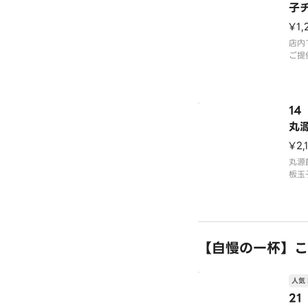
子
源
¥1,
店内
ご提
1
丸
ク
¥2,
丸源
板玉
ドポ
す。
ンを
ケチ
唐揚
【自慢の一杯】こ
人気 
2