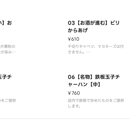
いただいて
容器代2
い】お
03【お酒が進む】ピリ
からあげ
¥610
、片栗粉の
千切りキャベツ、マヨネーズは付
味が染み込
きません。
らあげで
唐揚げは4個入りです。
ヨネーズ、
玉子チ
06【名物】鉄板玉子チ
ん
ャーハン【中】
¥760
のをご提供
店内で鉄板で炒めたものをご提供
します。