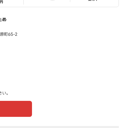
1円
ため
町65-2
さい。