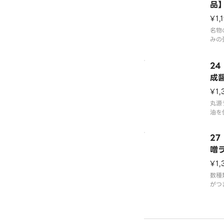
品
¥1,
名物
みの
杯手
上げ
2
です
成醤
※写
¥1,
0円
丸源
油を
中に
成醤
2
熟成
ー油
噌
です
¥1,
※写
数種
0円
がつ
ば同
アツ
なス
ぴっ