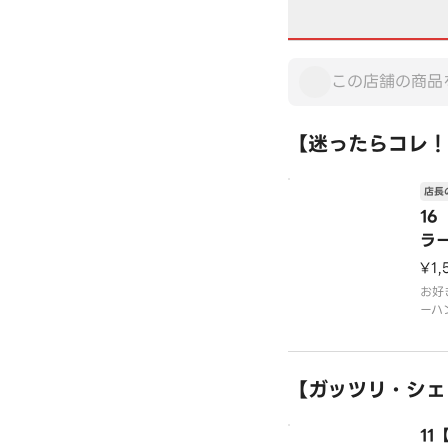
【迷ったらコレ！
店長
16
ラ
ー
¥1,
お好
ーハ
トで
チャ
です
※写
【ガッツリ・シェ
1