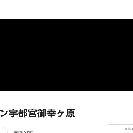
ン宇都宮御幸ヶ原
最低
ー
細
出前館がお届け