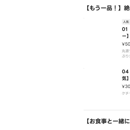
す。
【もう一品！】絶
※容
人気 
※海
0
ー
¥5
丸源
ぷり
クリ
ます
0
気
¥3
ケチ
【お食事と一緒に