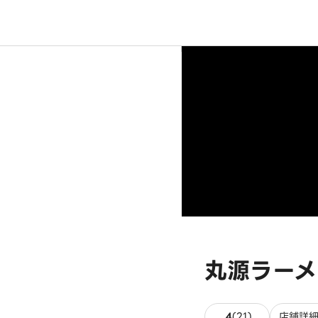
丸源ラーメ
21件のレビュ
4
(
21
)
店舗詳