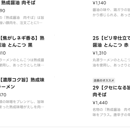
】熟成醤油 肉そば
¥1,140
醤油の味や、鶏ガラの
190
かり感じられる、あっ
の「熟成醤油 肉そば」は旨
コク深く飽きのこない
強い豚肉を、注文ごとに1杯1
す。老若男女問わず幅
鍋調理で炊き込み柔らかく仕
ご注文いただいている
る絶品醤油スープのラーメン
4【焦がしネギ香る】熟
25【ピリ辛仕立
※写真はイメージです
油 とんこつ 黒
醤油 とんこつ 赤
（容器代20円を含みま
真はイメージです（容器代2
310
¥1,310
を含みます）
ラーメンのとんこつは熟成醤
丸源ラーメンのとんこ
使用し、あっさりとした味の
油を使用し、あっさり
旨みやコクを感じられる「熟
中に旨みやコクを感じ
油とんこつ」です。「黒」は
成醤油とんこつ」です
7【濃厚コク旨】熟成味
店長のオススメ
醤油とんこつに焦がしねぎマ
熟成醤油とんこつに旨
が入ったやみつきになる1品
ラーメン
効いた、辛さだけでな
29【クセになる
。
しめる1品です。
肉そば
370
真はイメージです（容器代2
類の味噌をブレンドし、旨味
※写真はイメージです（
¥1,440
を含みます）
まった熟成味噌がえしを肉そ
0円を含みます）
名物の「熟成醤油 肉
様1杯1杯手鍋で仕上げるアツ
味をプラス。唐辛子の
で濃厚な味わいの一杯。濃厚
の香りが食欲をそそり
ープに負けない極太麺が相性
だけでなくうま味もた
たりで食べ応えのある1杯で