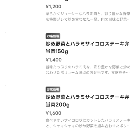
¥1,200
柔らかくジューシーなハラミ肉と、彩り豊かな野菜
を特製ダレで炒め合わせた一品。肉の旨味と野菜の
甘みが絶妙に調和した、満足感のあるお弁当をご賞
味ください。
お店価格
炒め野菜とハラミサイコロステーキ弁
当肉150g
¥1,400
旨味たっぷりのハラミ肉を、彩り豊かな野菜と炒め
合わせたボリューム満点のお弁当です。食欲をそそ
る香りと味わいで、満足感のある一品です。
お店価格
炒め野菜とハラミサイコロステーキ弁
当肉200g
¥1,600
食べやすいサイコロ状にカットしたハラミステーキ
と、シャキシャキの炒め野菜を組み合わせたボリュ
ーム満点のお弁当。食欲をそそる一品です。