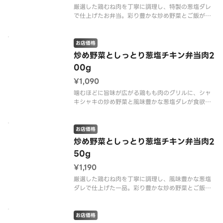
厳選した鶏むね肉を丁寧に調理し、特製の葱塩ダレ
で仕上げたお弁当。彩り豊かな炒め野菜とご飯がセ
ットになり、食欲をそそる味わいをお楽しみいただ
けます。
お店価格
炒め野菜としっとり葱塩チキン弁当肉2
00g
¥1,090
噛むほどに旨味が広がる鶏もも肉のグリルに、シャ
キシャキの炒め野菜と風味豊かな葱塩ダレが食欲を
そそります。ボリューム満点の一品です。
お店価格
炒め野菜としっとり葱塩チキン弁当肉2
50g
¥1,190
厳選した鶏むね肉を丁寧に調理し、風味豊かな葱塩
ダレで仕上げた一品。彩り豊かな炒め野菜とご飯
が、食欲をそそるハーモニーを奏でます。
お店価格