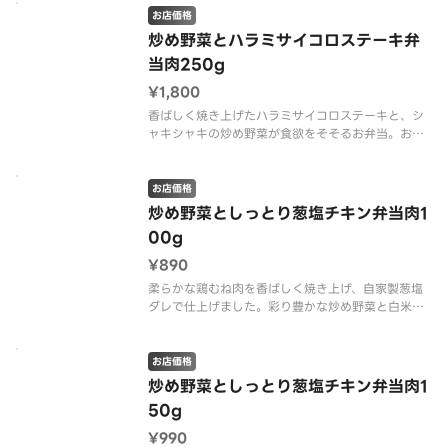
お店価格
炒め野菜とハラミサイコロステーキ弁
当肉250g
¥1,800
香ばしく焼き上げたハラミサイコロステーキと、シ
ャキシャキの炒め野菜が食欲をそそるお弁当。お肉
は250gと食べ応え十分で、満足感のある一品です。
お店価格
炒め野菜としっとり葱塩チキン弁当肉1
00g
¥890
柔らかな鶏むね肉を香ばしく焼き上げ、自家製葱塩
ダレで仕上げました。彩り豊かな炒め野菜と白米
で、バランスの良い食事をお楽しみいただけます。
お店価格
炒め野菜としっとり葱塩チキン弁当肉1
50g
¥990