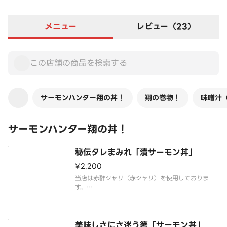
メニュー
レビュー（23）
サーモンハンター翔の丼！
翔の巻物！
味噌汁
サーモンハンター翔の丼！
秘伝タレまみれ「漬サーモン丼」
¥2,200
当店は赤酢シャリ（赤シャリ）を使用しておりま
す。
この照りを見てください。秘伝のたれにくぐらせた
サーモンは、更なる艶と旨味を纏います。フレッシ
ュなサーモンを味わう為に、漬けこむのではなくさ
っと旨味を乗せた一品です。
美味しさにさ迷う箸「サーモン丼」