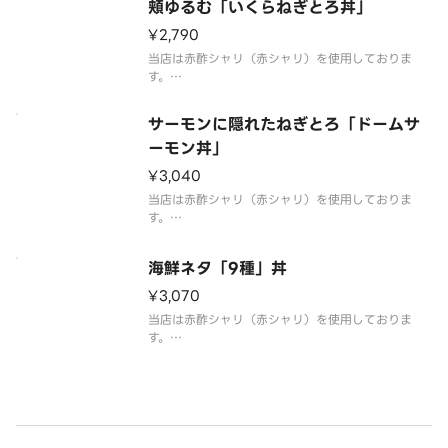
頬ゆるむ「いくらねぎとろ丼」
¥2,790
当店は赤酢シャリ（赤シャリ）を使用しておりま
す。
ねぎとろといくらを贅沢に合い盛り丼にしました。
もはやどっちが主役か分からないほどにいくらがた
サーモンに隠れたねぎとろ「ドームサ
っぷりです。
ーモン丼」
¥3,040
当店は赤酢シャリ（赤シャリ）を使用しておりま
す。
当店の看板商品。サーモンに守られし宝とは？この
洞窟に隠された秘密を解き明かした時、サーモンハ
海鮮ネタ「9種」丼
ンターの伝説が始まります。ぜひ自らの目で舌で確
かめてください。
¥3,070
当店は赤酢シャリ（赤シャリ）を使用しておりま
す。
海鮮ネタ7種丼で満足できなくなってきたあなたへ。
中とろ等のネタが揃っています。