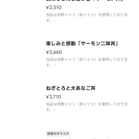
¥2,510
当店は赤酢シャリ（赤シャリ）を使用しておりま
す。
さて、どこから攻めようか？交互に並べられた2色の
サーモンそして、中央のねぎとろといくら。それぞ
れの旨味を堪能した後に、様々な組み合わせを楽し
むことも。あなたはどこから攻略しますか？
楽しみと感動「サーモン二味丼」
¥2,660
当店は赤酢シャリ（赤シャリ）を使用しておりま
す。
単なる2色ではありません。写真からも香ばしく炙ら
れたハラスの香りがしてきませんか？五感にダイレ
クトに訴えかける生と炙りの2色丼。
ねぎとろと大あなご丼
¥2,710
当店は赤酢シャリ（赤シャリ）を使用しておりま
す。
ふっくらとした煮穴子を丸ごと1尾贅沢に乗せまし
た。表面を炙った穴子の香ばしさと、とろけるねぎ
とろがたまらない一品です。
店長のオススメ