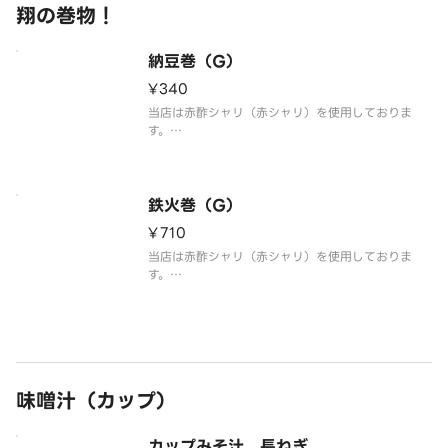
翔の巻物！
納豆巻（G）
¥340
当店は赤酢シャリ（赤シャリ）を使用しておりま
す。
6個
醗酵時に温度などの環境を一定にすることで質がよ
く、大豆の香り、風味を楽しめる美味しい納豆を、
こだわりの海苔で細巻にしました。海苔は色艶・味
鉄火巻（G）
（香り）・食感（口どけ）の3点にこだわりを持って
¥710
います。
当店は赤酢シャリ（赤シャリ）を使用しておりま
す。
6個
自慢のまぐろを使用して巻いた鉄火巻です。海苔は
色艶・味（香り）・食感（口どけ）の3点にこだわり
を持っています。
味噌汁（カップ）
カップみそ汁 長ねぎ