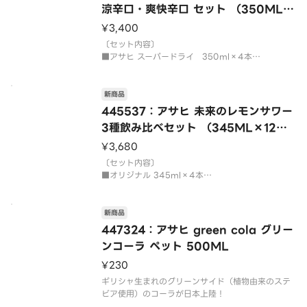
涼辛口・爽快辛口 セット （350ML×
12本）
¥3,400
〔セット内容〕
■アサヒ スーパードライ 350ml×4本
洗練されたクリアな味、辛口。
さらりとした口あたり、シャープなのどごし。
キレ味さえる、いわば辛口ビールです。
新商品
445537：アサヒ 未来のレモンサワー
■アサヒ スーパードライ 冷涼辛口 350ml×4本
3種飲み比べセット （345ML×12
「冷涼感際立つ、新感覚のスーパー
本）
¥3,680
〔セット内容〕
■オリジナル 345ml×4本
レモンスライス由来の果実味たっぷりな風味。適度
な甘さと滲み出す酸味と苦味のベストバランス。
■濃いめ 345ml×4本
新商品
オリジナルより濃いアルコール度数に合わせて、レ
447324：アサヒ green cola グリー
モンの味わい・香り・甘みをベストバランスに調整
ンコーラ ペット 500ML
¥230
ギリシャ生まれのグリーンサイド（植物由来のステ