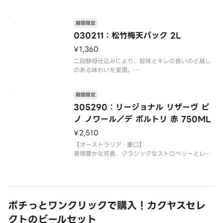
【これはお酒です】※20歳未満の方は購入できませ
ん。
※商品画像とお届け商品のパッケージが異なる場合
期間限定
がございます。予めご了承ください。※包装やラッ
030211：松竹梅天パック 2L
ピングは承っておりません。※冷やしの指定は承れ
¥1,360
ま
二段酵母仕込みにより、旨味とキレの良いのど越し
のある味わいを実現。
【これはお酒です】※20歳未満の方は購入できませ
ん。
期間限定
※商品画像とお届け商品のパッケージが異なる場合
がございます。予めご了承ください。
305290：リージョナル リザーヴ ピ
※包装やラッピングは承っておりません。
ノ ノワール／デ ボルトリ 赤 750ML
※冷やしの指定は
¥2,510
【オーストラリア・重口】
表情豊かな芳香、クラシックなストロベリーとレッ
ポチっとワンクリックで購入！カクヤスセレ
クトのビールセット