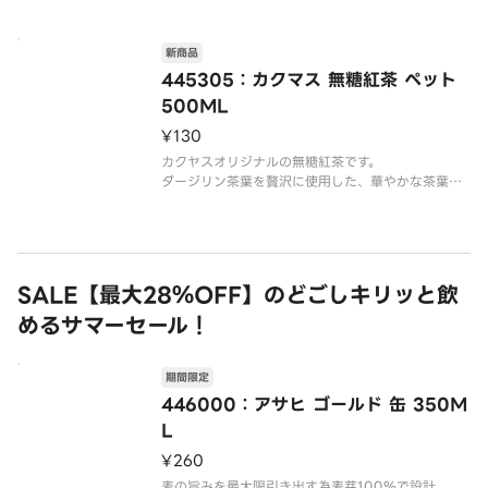
新商品
445305：カクマス 無糖紅茶 ペット
500ML
¥130
カクヤスオリジナルの無糖紅茶です。
ダージリン茶葉を贅沢に使用した、華やかな茶葉の
香りが特長です。
SALE【最大28％OFF】のどごしキリッと飲
めるサマーセール！
期間限定
446000：アサヒ ゴールド 缶 350M
L
¥260
麦の旨みを最大限引き出す為麦芽100％で設計。