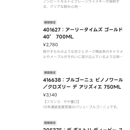
ノンピートモルトとグレーンウイスキーが調和す
る、クリアな飲み心地
飲むほどに際立つ、やわらかな香りとかろやかな味
わい。クセのないクリアな飲み心地でどんな飲み方
でも楽しめる、カジュアルなブレンデッドウイスキ
期間限定
ーです。
401627：アーリータイムズ ゴールド
40° 700ML
【これはお酒です】※20歳未満の方は購入でき
¥2,780
桃やすもものような甘さとオーク樽由来のキャラメ
ルやメープルがきれいに溶け込んでいるような味わ
いです。ライ麦の心地よいスパイシーさと共に、深
く長い余韻が続きます。
※商品画像とお届け商品のパッケージが異なる場合
期間限定
がございます。予めご了承ください。
416638：ブルゴーニュ ピノノワール
※20歳未満の方
／クロズリー デ アリズィエ 750ML
¥3,140
【フランス・やや重口】
10年連続金賞受賞のバリューブルゴーニュです。
期間限定