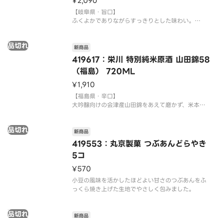
¥2,090
【岐阜県・旨口】
ふくよかでありながらすっきりとした味わい。
※20歳未満の方は購入できません。
品切れ
※商品画像とお届け商品のパッケージが異なる場合
新商品
がございます。予めご了承ください。
419617：栄川 特別純米原酒 山田錦58
※専用化粧箱等のご用意はございません。
（福島） 720ML
※包装やラッピングは承っておりません。
¥1,910
【福島県・辛口】
大吟醸向けの会津産山田錦をあえて磨かず、米本来
の旨味や豊かな風味を最大限に引き出た特別純米原
酒。
品切れ
新商品
419553：丸京製菓 つぶあんどらやき
5コ
¥570
小豆の風味を活かしたほどよい甘さのつぶあんをふ
品切れ
新商品