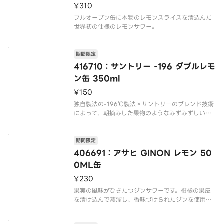
¥310
フルオープン缶に本物のレモンスライスを漬込んだ
世界初の仕様のレモンサワー。
期間限定
416710：サントリー -196 ダブルレモ
ン缶 350ml
¥150
独自製法の-196℃製法×サントリーのブレンド技術
によって、朝摘みした果物のようなみずみずしい味
わいと心地よい余韻の残る味わいを実現。
発売から果物のおいしさを引き出すことに向き合っ
期間限定
てきた「-196」だからこそできる「晴れ晴れとした
406691：アサヒ GINON レモン 50
気持ちになれる」新しいチュ
0ML缶
¥230
果実の風味がひきたつジンサワーです。柑橘の果皮
を漬け込んで蒸溜し、香味づけられたジンを使用。
柑橘の風味がゆっくりと広がっていき、レモンの素
材本来のおいしさを楽しむことができます。※20歳