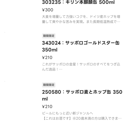
質をぜひお楽しみください。
303235：キリン本麒麟缶 500ml
【
¥300
大麦を増量して力強いコクを、ドイツ産ホップを増
量して爽やかな苦みを実現。また長期低温熟成で焦
らずにじっくり待つことにより、深い味わいが引き
出されています。磨きあげられた圧倒的なうまさ、
期間限定
力強いコクと飲みごたえが味わえる、キリンの最高
343024：サッポロゴールドスター缶
350ml
¥210
これがサッポロの金星！サッポロのすべてをつぎ込
んだ逸品！
黒ラベルのうまさ長持ち麦芽と、ヱビスのドイツバ
イエルン産アロマホップを一部使用しさらに両ブラ
期間限定
ンドの仕込方法であるダブルデコクション法を採用
250580：サッポロ麦とホップ缶 350
しました。サッポロビール二大ブランドである黒ラ
ml
ベルとエビスの技
¥210
ビールにもっと近い新ジャンルへ
【これはお酒です】※20歳未満の方は購入できませ
ん。