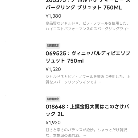
205375：デ ボルトリ ディービー ス
パークリング ブリュット 750ML
¥1,380
高品質なシャルドネ、ピノ・ノワールを使用した、
ハイコストパフォーマンスのスパークリングワイ
ン。
※20歳未満の方は購入できません。 【産地：オー
期間限定
ストラリア】
069525：ヴィニャバルディビエソブ
※化粧箱のご用意はございません。
リュット 750ml
※商品画像とお届け商品のパッケージが異なる場合
がございます。予めご
¥1,520
シャルドネとピノ・ノワールを贅沢に使用した、上
質なスパークリングワインです
【これはお酒です】※20歳未満の方は購入できませ
ん。
※商品画像とお届け商品のパッケージが異なる場合
期間限定
がございます。予めご了承ください。※包装やラッ
018648：上撰金冠大関はこのさけパ
ピングは承っておりません。
ック 2L
※冷やしの
¥1,920
甘さと辛さのバランスが絶妙。ちょっとだけ贅沢
な、本格派の晩酌酒。