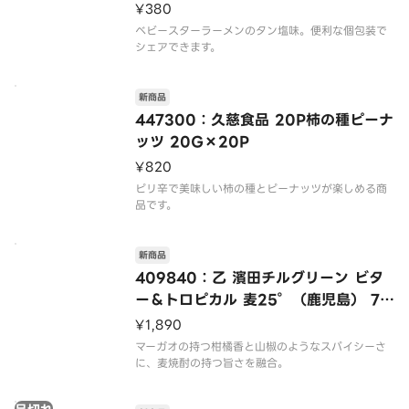
¥380
ベビースターラーメンのタン塩味。便利な個包装で
新商品
447300：久慈食品 20P柿の種ピーナ
ッツ 20G×20P
¥820
ピリ辛で美味しい柿の種とピーナッツが楽しめる商
新商品
409840：乙 濱田チルグリーン ビタ
ー＆トロピカル 麦25°（鹿児島） 72
0ML
¥1,890
マーガオの持つ柑橘香と山椒のようなスパイシーさ