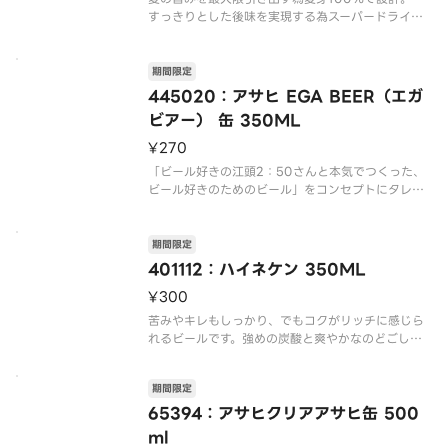
すっきりとした後味を実現する為スーパードライ酵
母を使用。
期間限定
445020：アサヒ EGA BEER（エガ
ビアー） 缶 350ML
¥270
「ビール好きの江頭2：50さんと本気でつくった、
ビール好きのためのビール」をコンセプトにタレン
トの江頭2：50さんと共同開発したビールです。
6種のホップを使用することで一口目から豊かなコク
と香り、苦みが感じられるほか「スーパードライ」
期間限定
でも使用しているキレを生
401112：ハイネケン 350ML
¥300
苦みやキレもしっかり、でもコクがリッチに感じら
れるビールです。強めの炭酸と爽やかなのどごしが
特徴で、わずかながら感じるフルーティーな香りが
うまく調和しハイネケンの美味しさをさらに引き立
期間限定
てています。
65394：アサヒクリアアサヒ缶 500
ハイネケンは、麦芽、ホップ、水という3つの原材料
ml
に少量ながら