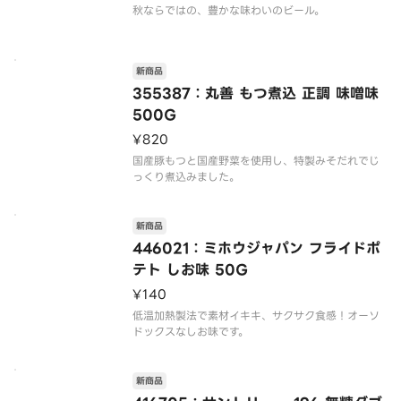
秋ならではの、豊かな味わいのビール。
新商品
355387：丸善 もつ煮込 正調 味噌味
500G
¥820
国産豚もつと国産野菜を使用し、特製みそだれでじ
新商品
446021：ミホウジャパン フライドポ
テト しお味 50G
¥140
低温加熱製法で素材イキキ、サクサク食感！オーソ
新商品