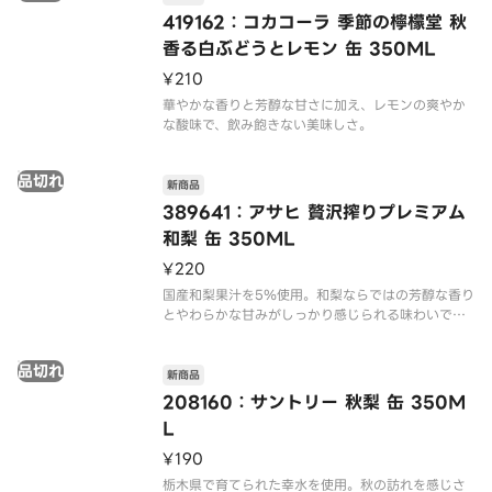
419162：コカコーラ 季節の檸檬堂 秋
香る白ぶどうとレモン 缶 350ML
¥210
華やかな香りと芳醇な甘さに加え、レモンの爽やか
品切れ
新商品
389641：アサヒ 贅沢搾りプレミアム
和梨 缶 350ML
¥220
国産和梨果汁を5％使用。和梨ならではの芳醇な香り
とやわらかな甘みがしっかり感じられる味わいで
品切れ
新商品
208160：サントリー 秋梨 缶 350M
L
¥190
栃木県で育てられた幸水を使用。秋の訪れを感じさ