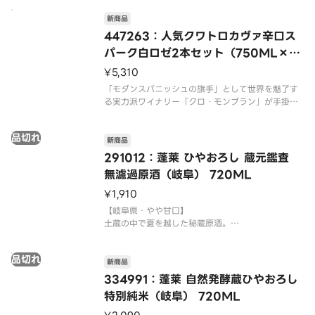
わせる果実の香り。フレッシュかつジューシーな果
実味と、イキイキとした酸味が特長の、爽やかな辛
新商品
口白ワインです。
447263：人気クワトロカヴァ辛口ス
パーク白ロゼ2本セット（750ML×2
本）
¥5,310
「モダンスパニッシュの旗手」として世界を魅了す
る実力派ワイナリー「クロ・モンブラン」が手掛け
る、洗練されたスパークリングワインです。
品切れ
〔セット内容〕
新商品
■プロジェクト クワトロ カヴァ シルヴァー 白泡 7
291012：蓬莱 ひやおろし 蔵元鑑査
50ml
無濾過原酒（岐阜） 720ML
マカベオ、チャレッロ、パレリャーダにシャルド
¥1,910
【岐阜県・やや甘口】
土蔵の中で夏を越した秘蔵原酒。
※20歳未満の方は購入できません。
品切れ
※商品画像とお届け商品のパッケージが異なる場合
新商品
がございます。予めご了承ください。
334991：蓬莱 自然発酵蔵ひやおろし
※専用化粧箱等のご用意はございません。
特別純米（岐阜） 720ML
※包装やラッピングは承っておりません。
※冷や