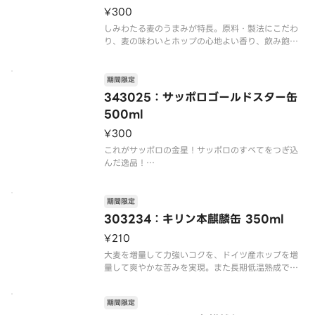
¥300
しみわたる麦のうまみが特長。原料・製法にこだわ
り、麦の味わいとホップの心地よい香り、飲み飽き
ない後キレを味わえます。
【これはお酒です】
※20歳未満の方は購入できません。
期間限定
※商品画像とお届け商品のパッケージが異なる場合
343025：サッポロゴールドスター缶
がございます。予めご了承ください。
500ml
¥300
これがサッポロの金星！サッポロのすべてをつぎ込
んだ逸品！
黒ラベルのうまさ長持ち麦芽と、ヱビスのドイツバ
イエルン産アロマホップを一部使用しさらに両ブラ
期間限定
ンドの仕込方法であるダブルデコクション法を採用
303234：キリン本麒麟缶 350ml
しました。サッポロビール二大ブランドである黒ラ
¥210
ベルとエビスの
大麦を増量して力強いコクを、ドイツ産ホップを増
量して爽やかな苦みを実現。また長期低温熟成で焦
らずにじっくり待つことにより、深い味わいが引き
出されています。磨きあげられた圧倒的なうまさ、
期間限定
力強いコクと飲みごたえが味わえる、麒麟の最高品