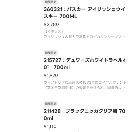
未満の方は購入できません。
期間限定
360321：バスカー アイリッシュウイ
※6缶パックのご用意はございません。6缶単位
スキー 700ML
¥2,780
【イギリス】
アイリッシュの魅力であるトロピカルフルーツフレ
期間限定
215727：デュワーズホワイトラベル4
0° 700ml
¥1,920
ヴィクトリア女王時代の1893年にロイヤルワラント
（英国王室御用達）の栄誉を授けられ、国際的なコ
ンクールで獲得したメダルも140を越す世界でTOP
5、アメリカではNo. 1の販売量を誇る世界有数のス
コッチウイスキー。
期間限定
【これはお酒です】
211428：ブラックニッカクリア瓶 70
※20歳未満の方は購
0ml
¥1,110