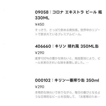
の製法。熟成時にビーチウッド（ぶなの木）を入れ
ることにより、酵母がビールに触れる面積が広がる
ことから発酵がスムーズに進み
09058：コロナ エキストラ ビール 瓶
330ML
¥450
すっきり、さっぱり飲める爽快感。世界中のリゾー
406660：キリン 晴れ風 350ML缶
¥290
麦芽100%の豊かな味わいと、独自製法により、ビ
ール本来のきれいな味を表現しました。
麦芽100％：副原料を使用せず、麦とホップと水だ
けの、ビール本来のうまさを実現希少ホップ
IBUKI：爽やかな柑橘香が特長の希少ホップIBUKIを
50％以上使用。添加タイミン
000102：キリン一番搾り缶 350ml
¥290
本格的な味わいでありながら、毎日の喜びとなるよ
うな日常的なビールを目指して、「お客様のため
に、本当においしいビールを、次の時代の本流とな
るようなビールをつくりたい。」そんな醸造家の情