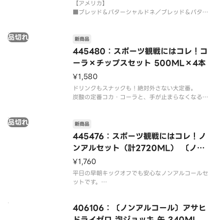
【アメリカ】
■ブレッド＆バターシャルドネ／ブレッド＆バター
ワインズ
バニラやアーモンドの皮などの豊かな趣があり、ク
品切れ
レーム・ブリュレを思わせるような香りです。
新商品
445480：スポーツ観戦にはコレ！コ
■ブレッド＆バターピノノワール／ブレッド＆バタ
ーラ×チップスセット 500ML×4本
ー
ワインズチェリー、ラズベリー、カシス、シナモン
¥1,580
ドリンクもスナックも！絶対外さない大定番。
炭酸の定番コカ・コーラと、手が止まらなくなるプ
リングルズ2種の王道スタジアムセットです。
お酒を飲まない方の観戦やご家族での応援にぴった
品切れ
り！
新商品
445476：スポーツ観戦にはコレ！ノ
【セット内容】
ンアルセット（計2720ML） 〔ノン
■コカ・コーラ 500ml ペットボトル × 4本
アルコール〕
（シ
¥1,760
平日の早朝キックオフでも安心なノンアルコールセ
ットです。
【セット内容】
406106：〔ノンアルコール〕アサヒ
■〔ノンアルコール〕バドワイザー ゼロ 缶 × 2本
（バドワイザー本来の洗練された味わいをそのまま
ドライゼロ 泡ジョッキ 缶 340ML