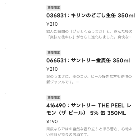
※商品画像とお届け商品のパッケージが異なる場合
がございます。予めご了承ください。
期間限定
036831：キリンのどごし生缶 350ml
¥210
飲んだ瞬間の「グッとくるうまさ」と、飲んだ後の
「爽快な後キレ」がさらに進化しました。爽快なう
まさで多くの人から選ばれてる、人気の高い新ジャ
ンルのお酒です。
期間限定
【これはお酒です】※20歳未満の方は購入できませ
ん。
066531：サントリー金麦缶 350ml
※商品画像とお届け商品のパッケージが異なる場合
¥210
がご
金のうまさに、麦のコク。ビール好きな方も納得の
新ジャンルです。
【これはお酒です】※20歳未満の方は購入できませ
ん。
期間限定
※商品画像とお届け商品のパッケージが異なる場合
がございます。予めご了承ください。
416490：サントリー THE PEEL レ
モン（ザ ピール） 5％ 缶 350ML
¥190
果皮ならではの自然な香り立ちとほろ苦さ、心地よ