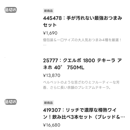
熱と探求心から生まれた一番搾り。一番搾りの麦汁
品切れ
しか使わない一番搾り（R）製法で
新商品
445478：手が汚れない最強おつまみ
セット
¥1,690
個包装＆一口サイズの大人気おつまみ4種を厳選！
【セット内容】
■なとり ジャッキーカルパス × 1袋
25777：クエルボ 1800 テキーラ ア
（スパイシーでビールが止まらなくなる、一口サイ
ズのジューシーサラミ）
ネホ 40° 750ML
¥13,870
■三幸 チーズアーモンド × 1袋
（お米のスナック、まろやかチーズ、香ばしいアー
ベルベットのような舌ざわりとフルーティーな芳
品切れ
新商品
419307：リッチで濃厚な樽熟ワイ
ン！飲み比べ3本セット（ブレッド＆バ
ター） 750ML×3本
¥16,680