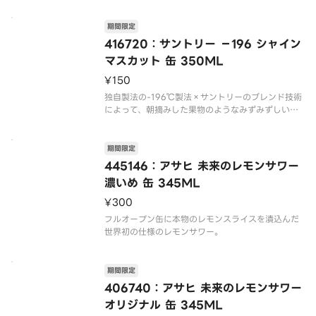
期間限定
416720：サントリー －196 シャイン
マスカット 缶 350ML
¥150
独自製法の-196℃製法×サントリーのブレンド技術
によって、朝摘みした果物のようなみずみずしい味
わいと心地よい余韻の残る味わいを実現。
期間限定
発売から果物のおいしさを引き出すことに向き合っ
445146：アサヒ 未来のレモンサワー
てきた「-196」だからこそできる「晴れ晴れとした
濃いめ 缶 345ML
気持ちになれる」新しいチ
¥300
フルオープン缶に本物のレモンスライスを漬込んだ
世界初の仕様のレモンサワー。
期間限定
406740：アサヒ 未来のレモンサワー
オリジナル 缶 345ML