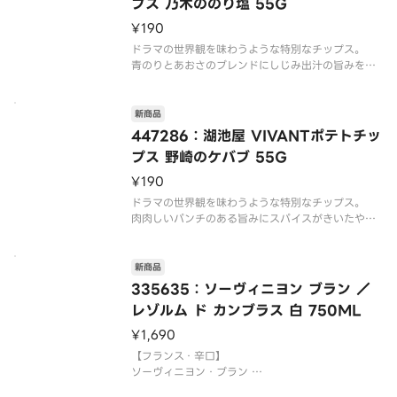
プス 乃木ののり塩 55G
¥190
ドラマの世界観を味わうような特別なチップス。
青のりとあおさのブレンドにしじみ出汁の旨みをプ
新商品
447286：湖池屋 VIVANTポテトチッ
プス 野崎のケバブ 55G
¥190
ドラマの世界観を味わうような特別なチップス。
肉肉しいパンチのある旨みにスパイスがきいたやみ
新商品
335635：ソーヴィニヨン ブラン ／
レゾルム ド カンブラス 白 750ML
¥1,690
【フランス・辛口】
ソーヴィニヨン・ブラン
甘く熟したグレープフルーツやゴールドキウイを思