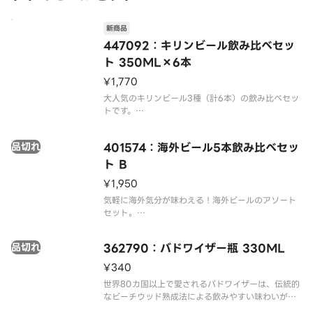
新商品
447092：キリンビール飲み比べセッ
ト 350ML×6本
¥1,770
大人気のキリンビール3種（計6本）の飲み比べセッ
トです。
お好みの1本を片手に、日本戦のキックオフに備えよ
う！
品切れ
401574：海外ビール5本飲み比べセッ
【セット内容】
ト B
■キリン 一番搾り 缶 × 2本
¥1,950
（一番麦汁だけを贅沢に使った、雑味のない上品で
芯のある王道の旨さ！）
気軽に海外気分が味わえる！海外ビールのアソート
セット。
■キリン 晴れ風 缶 ×
メキシコ・アメリカ・オランダ・デンマーク・ベル
ギーの味。
品切れ
362790：バドワイザー瓶 330ML
【セット内容】
（1）コロナ・エキストラ330ml瓶
¥340
（2）バドワイザー355ml瓶
世界80カ国以上で愛されるバドワイザーは、伝統的
（3）ハイネケンロングネック330ml瓶
なビーチウッド熟成法による飲みやすい味わいが特
（4）カールスバー
長です。※ビーチウッド熟成法…バドワイザー伝統