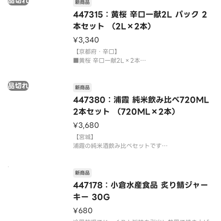
品切れ
新商品
447315：黄桜 辛口一献2L パック 2
本セット （2L×2本）
¥3,340
【京都府・辛口】
■黄桜 辛口一献2L×2本
こだわりのある上質な味わい、納得の辛口酒です。
清酒酵母の発酵を高める五段仕込を採用した、キレ
品切れ
のある辛口酒。黄桜独自の酵母「黄桜辛口酵母」を
新商品
使用することで、すっきりとキレの良い口当たり
447380：浦霞 純米飲み比べ720ML
と、さらりと旨味が広がる味わい
2本セット （720ML×2本）
¥3,680
【宮城】
浦霞の純米酒飲み比べセットです
〔セット内容〕
■浦霞 純米酒 720ML×1本
米の旨みが堪能できる、まろやかですっきりとした
新商品
味わいの純米酒。華やかな香りとふくよかな甘みが
447178：小倉水産食品 炙り鯖ジャー
感じられます。
キー 30G
■浦霞 純米夏酒720ML×1本
¥680
爽やかで軽快な甘みと米の