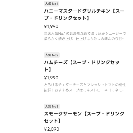
人気 No1
ハニーマスタ―ドグリルチキン【スー
プ・ドリンクセット】
¥1,990
当店人気No.1の若鳥を塩麴で漬け込みジューシーで
柔らかく焼き上げ、仕上げはちみつのほんのり甘い
ピリ辛マスタードとトマトソース相性バツグン！ ※
食材の増減量・不使用などのリクエストには対応不
可となっておりますご了承ください。
人気 No2
ハムチーズ【スープ・ドリンクセッ
ト】
¥1,990
とろけるチェダーチーズとフレッシュトマトの相性
抜群！おすすめスープはミネストローネ（ミネモテ
ローネ）。
※食材の増減量・不使用などのリクエストには対応
不可となっておりますご了承ください。
人気 No3
スモークサーモン【スープ・ドリンク
セット】
¥2,090