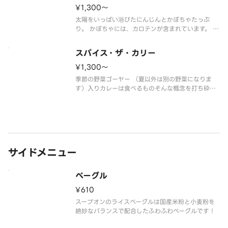
¥1,300〜
太陽をいっぱい浴びたにんじんとかぼちゃたっぷ
り。 かぼちゃには、カロテンが含まれています。 江
戸時代にはかぼちゃを食べると風邪をひかないとも
いわれていたそうです。 （季節や天候によって産地
スパイス・ザ・カリー
が変更になる場合がございます。） 【材料】 ニンジ
ンかぼちゃ玉ネギ牛乳チ
¥1,300〜
季節の野菜ゴーヤー （夏以外は別の野菜になりま
す）入りカレーは食べるものそんな概念を打ち砕い
たのが、このスープ。
スパイシーな香りだけでお腹が鳴ります。
【材料】
ゴーヤー、なすにんじんベーコン玉ネギトマトニン
ニクしょうがカレー粉チキンガラスープ
サイドメニュー
ベーグル
¥610
スープオンのライスベーグルは国産米粉と小麦粉を
絶妙なバランスで配合したふわふわべーグルです！