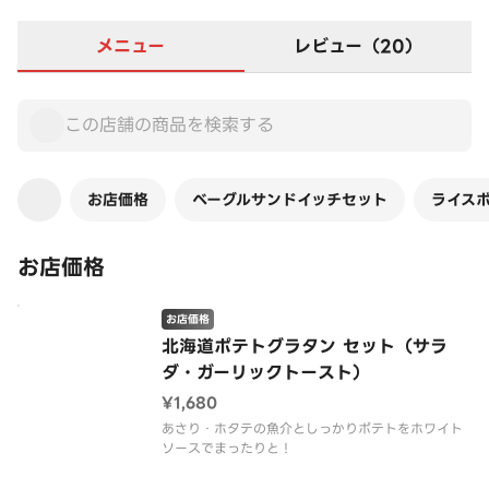
メニュー
レビュー（20）
お店価格
ベーグルサンドイッチセット
ライス
お店価格
お店価格
北海道ポテトグラタン セット（サラ
ダ・ガーリックトースト）
¥1,680
あさり・ホタテの魚介としっかりポテトをホワイト
ソースでまったりと！