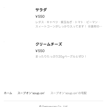
サラダ
¥550
レタス・キャベツ・紫玉ねぎ・トマト・ピーマン・
スィートコーンがしっかり入ってます！ ※食材の増
減量・不使用などのリクエストには対応不可となっ
ておりますご了承ください。
クリームチーズ
¥550
まったりたっぷり20gベーグルとぜひ！
ホーム
スープオン'soup.on'
スープオン'soup.on'の宅配
© Demae-can Co., Ltd.