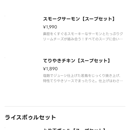
増減量・不使用などのリクエストには対応不可とな
っておりますご了承ください。
スモークサーモン【スープセット】
¥1,990
鼻腔をくすぐるスモーキーなサーモンとたっぷりク
リームチーズが絡み合う！すべてのスープに合いま
す！ ※食材の増減量・不使用などのリクエストには
対応不可となっておりますご了承ください。
てりやきチキン【スープセット】
¥1,890
塩麴でジューシ仕上げた若鳥をじっくり焼き上げ、
特性てりやきソースでまったりと。仕上げはわさび
ソースでピリッと味を引き締めました。 ※食材の増
減量・不使用などのリクエストには対応不可となっ
ておりますご了承ください。
ライスボゥルセット