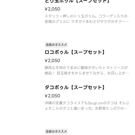
とり玉ボゥル【スープセット】
¥2,050
スタッフ一押しのトリ玉ボゥル。コラーゲン入りの
若鶏のグリルに アボガド本わさびサラダがキクー
っ！ しかもとろ～り温玉入り！ これぞ お・と・な
の味※食材の増減量・不使用などのリクエストには
対応不可となっておりますご了承ください。
店長のオススメ
ロコボゥル【スープセット】
¥2,050
豚肉＆牛肉のうまみに酸味がきいたトマトソースが
絶品！ 目玉焼きをからませてながら、お召し上がり
下さい。 ※食材の増減量・不使用などのリクエスト
には対応不可となっておりますご了承ください。
タコボゥル【スープセット】
¥2,050
沖縄の定番タコライスでもSoup onのタコは そんじ
ょそこらのタコと違いまっせ。お野菜たっぷりのサ
ラダ仕立て。しかも！オニオンリング入り！
店長のオススメ