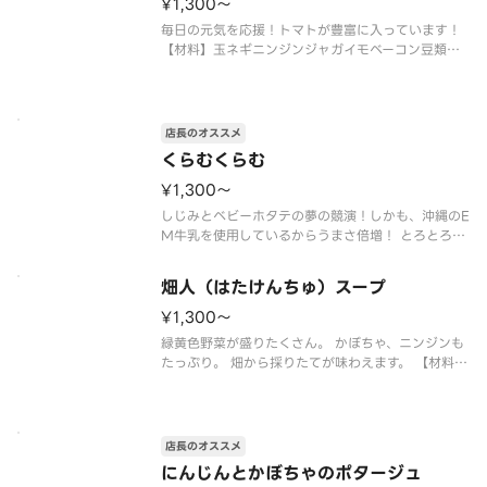
¥1,300〜
毎日の元気を応援！トマトが豊富に入っています！
【材料】玉ネギニンジンジャガイモベーコン豆類チ
キンガラスープ ※食材の増減量・不使用などのリク
エストには対応不可となっておりますご了承くださ
い
店長のオススメ
くらむくらむ
¥1,300〜
しじみとベビーホタテの夢の競演！しかも、沖縄のE
M牛乳を使用しているからうまさ倍増！ とろとろク
リーム系の代表選手！ 【材料】 しじみほたてベーコ
ン玉ネギニンジンジャガイモ牛乳小麦粉バターチキ
畑人（はたけんちゅ）スープ
ンガラスープ ※食材の増減量・不使用などのリクエ
ストには対応不可とな
¥1,300〜
緑黄色野菜が盛りたくさん。 かぼちゃ、ニンジンも
たっぷり。 畑から採りたてが味わえます。 【材料】
オクラ小松菜さやいんげんニンジンかぼちゃ大根チ
キンガラスープ ※食材の増減量・不使用などのリク
エストには対応不可となっておりますご了承くださ
い。
店長のオススメ
にんじんとかぼちゃのポタージュ