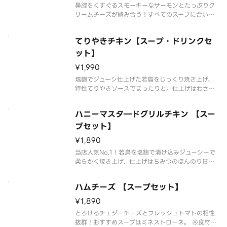
鼻腔をくすぐるスモーキーなサーモンとたっぷりク
リームチーズが絡み合う！すべてのスープに合いま
す！ ※食材の増減量・不使用などのリクエストには
対応不可となっておりますご了承ください。
てりやきチキン【スープ・ドリンクセ
ット】
¥1,990
塩麴でジューシ仕上げた若鳥をじっくり焼き上げ、
特性てりやきソースでまったりと。仕上げはわさび
ソースでピリッと味を引き締めました。 ※食材の増
減量・不使用などのリクエストには対応不可となっ
ハニーマスタ―ドグリルチキン 【スー
ておりますご了承ください。
プセット】
¥1,890
当店人気No.1！若鳥を塩麴で漬け込みジューシーで
柔らかく焼き上げ、仕上げはちみつのほんのり甘い
ピリ辛マスタードトマトソース相性バツグン！ ※食
材の増減量・不使用などのリクエストには対応不可
ハムチーズ 【スープセット】
となっておりますご了承ください。
¥1,890
とろけるチェダーチーズとフレッシュトマトの相性
抜群！おすすめスープはミネストローネ。 ※食材の