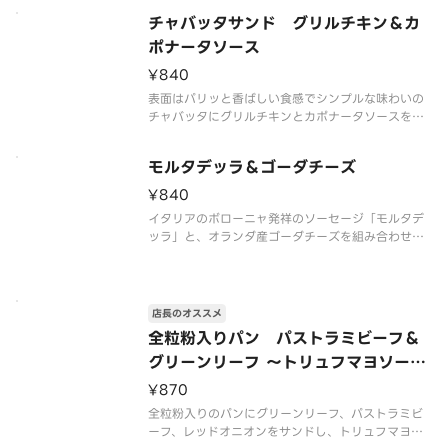
した。海老×アボカドの人気の組み合わせにレモン
チャバッタサンド グリルチキン＆カ
スライスをのせて、爽やかな香りと酸味をプラスし
ポナータソース
¥840
表面はパリッと香ばしい食感でシンプルな味わいの
チャバッタにグリルチキンとカポナータソースをサ
ンドしました。カポナータソースの甘酸っぱさがチ
キンのジューシーさと調和し、クリームチーズソー
モルタデッラ＆ゴーダチーズ
スがまろやかさをプラスしています。柚子の香りが
アクセントになり、爽やかな後味
¥840
イタリアのボローニャ発祥のソーセージ「モルタデ
ッラ」と、オランダ産ゴーダチーズを組み合わせま
した。ブラックペッパーをきかせたスパイシーな味
わいと、しっとりとした口当たりが特長のモルタデ
ッラに、ゴーダチーズのマイルドなコクと旨味がベ
ストマッチ！マスタードが味のア
店長のオススメ
全粒粉入りパン パストラミビーフ＆
グリーンリーフ ～トリュフマヨソース
～
¥870
全粒粉入りのパンにグリーンリーフ、パストラミビ
ーフ、レッドオニオンをサンドし、トリュフマヨソ