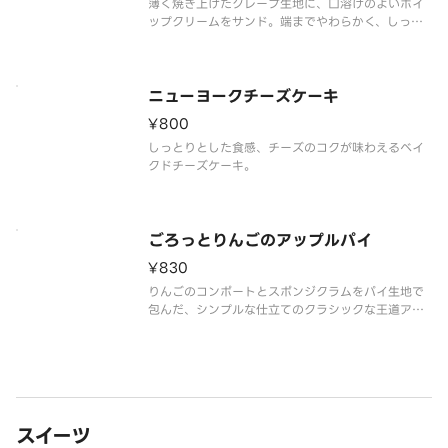
薄く焼き上げたクレープ生地に、口溶けのよいホイ
ップクリームをサンド。端までやわらかく、しっと
りとしたミルクレープです。
ニューヨークチーズケーキ
¥800
しっとりとした食感、チーズのコクが味わえるベイ
クドチーズケーキ。
ごろっとりんごのアップルパイ
¥830
りんごのコンポートとスポンジクラムをパイ生地で
包んだ、シンプルな仕立てのクラシックな王道アッ
プルパイです。
スイーツ