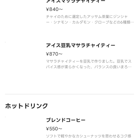
アイスマサラチャイティー
¥840〜
チャイのために選定したアッサム茶葉にジンシャ
ー・シナモン・カルダモン・クローブなどの6種類の
スパイスを合わせ、お店で抽出して作るこだわりの
チャイティーです。トッピングのセイロンシナモン
パウダーでほのかな甘い香りをプラスします。スパ
イスを引き立てるやさしい甘味が
アイス豆乳マサラチャイティー
¥870〜
マサラチャイティーを豆乳で作りました。豆乳でス
パイス感が柔らかくなった、バランスの良いまろや
かなチャイティーです。
※豆乳を使用していますが、乳成分を含みます。
ホットドリンク
ブレンドコーヒー
¥550〜
ソフトで軽やかなカシューナッツを思わせるコク感