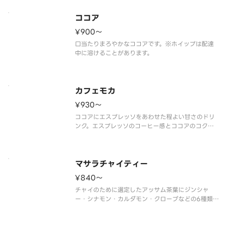
ココア
¥900〜
口当たりまろやかなココアです。※ホイップは配達
中に溶けることがあります。
カフェモカ
¥930〜
ココアにエスプレッソをあわせた程よい甘さのドリ
ンク。エスプレッソのコーヒー感とココアのコクで
奥深い味わいに！※ホイップは配達中に溶けること
があります。
マサラチャイティー
¥840〜
チャイのために選定したアッサム茶葉にジンシャ
ー・シナモン・カルダモン・クローブなどの6種類の
スパイスを合わせ、お店で抽出して作るこだわりの
チャイティーです。トッピングのセイロンシナモン
パウダーでほのかな甘い香りをプラスします。スパ