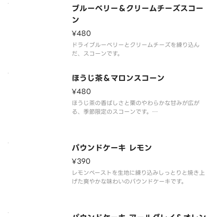
ブルーベリー＆クリームチーズスコー
ン
¥480
ドライブルーベリーとクリームチーズを練り込ん
だ、スコーンです。
ほうじ茶＆マロンスコーン
¥480
ほうじ茶の香ばしさと栗のやわらかな甘みが広が
る、季節限定のスコーンです。
カフェラテと合わせることで、まろやかで深みのあ
る味わいが引き立ちます。ミルクのやさしい甘さと
コーヒーのコクが調和し、ゆったりとした秋のひと
ときにぴったりです。
パウンドケーキ レモン
¥390
レモンペーストを生地に練り込みしっとりと焼き上
げた爽やかな味わいのパウンドケーキです。