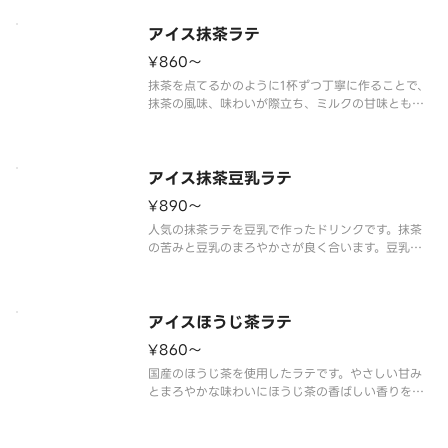
ックソースを加えることで、後味のキレや旨みをプ
ラス。
アイス抹茶ラテ
ほのかに香る柑橘のよう
¥860〜
抹茶を点てるかのように1杯ずつ丁寧に作ることで、
抹茶の風味、味わいが際立ち、ミルクの甘味とも良
く合います。
アイス抹茶豆乳ラテ
¥890〜
人気の抹茶ラテを豆乳で作ったドリンクです。抹茶
の苦みと豆乳のまろやかさが良く合います。豆乳ド
リンクで「ホッ」と一息、リラックスした時間をお
過ごしください。
※豆乳を使用した商品です。
アイスほうじ茶ラテ
¥860〜
国産のほうじ茶を使用したラテです。やさしい甘み
とまろやかな味わいにほうじ茶の香ばしい香りを楽
しめます。