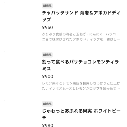
ムの程よい塩味に、ほのかなミルクの甘味を感じる
新商品
リコッタがベストマッチです。セミドライトマトの
酸味がアクセントになり、シンプ
チャバッタサンド 海老＆アボカドディ
ップ
¥950
ぷりぷり食感の海老と玉ねぎ・にんにく・ハラペー
ニョで味付けされたアボカドディップを、香ばしい
食感でシンプルな味わいのチャバッタにサンドしま
した。海老×アボカドの人気の組み合わせにレモン
スライスをのせて、爽やかな香りと酸味をプラスし
新商品
割って食べるパリチョコレモンティラ
ミス
¥900
レモン果汁とレモン果皮を使用しさっぱりと仕上げ
たティラミスムースとレモンシロップを染み込ませ
たスポンジを重ねた、爽やかなカップデザートで
す。天面に敷いたチョコを割りながら食べること
で、割る瞬間の楽しさとともに食感の違いを堪能で
新商品
きます。
じゅわっとあふれる果実 ホワイトピー
新しい食感ときゅんとした
チ
¥980