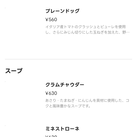
ースを合わせました。ボリューム感のあるバストラ
ミビーフと香り豊かなトリュフマヨソースが合わさ
プレーンドッグ
ることで、贅沢な味わいをお楽しみいただけます。
¥560
イタリア産トマトのクラッシュとピューレを使用
し、さらにみじん切りにした玉ねぎを加えた、野菜
の旨味とコクを凝縮した風味豊かなソースです。さ
らにドライトマトのオイル漬けを混ぜ合わせ、食感
をプラス。食べ応えのあるプレーンドックをお楽し
みください。
スープ
クラムチャウダー
¥630
あさり・たまねぎ・にんじんを具材に使用した、コ
クと風味豊かなスープです。
ミネストローネ