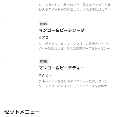
ハーフカットの白桃をのせた、果実感をたっぷり味
わえるデザートができました。白桃の下にはカスタ
ードクリームとホイップクリームを合わせたなめら
かなディプロマットクリームと、食感のアクセント
にクッキーとアーモンドを敷き込んでいます。まる
新商品
で白桃にかぶりつくようなみずみ
マンゴー＆ピーチソーダ
¥910
ソーダとアルフォンソ・マンゴーの果汁入りドリン
クベースを合わせ、白桃の果肉ソースをトッピング
したフルーツソーダです。シュワっとしたソーダの
飲み口に、「マンゴーの王様」と呼ばれるインド産
新商品
のアルフォンソ種マンゴーの甘い香り・酸味がバラ
ンスよく味わえます。白桃の芳醇
マンゴー＆ピーチティー
¥910〜
フルーティーな香りのアイスティーにアルフォン
ソ・マンゴーの果汁入りドリンクベースを合わせ、
白桃の果肉ソースをトッピングしたフルーツティー
です。アイスティーの華やかな味わいの中に、「マ
ンゴーの王様」と呼ばれるインド産のアルフォンソ
種マンゴーの甘い香り・酸味が引き
セットメニュー