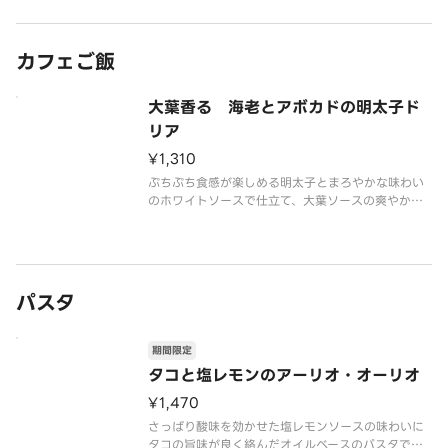
カフェご飯
大葉香る 海老とアボカドの明太子ド
リア
¥1,310
ぷちぷち食感が楽しめる明太子とまろやかな味わい
のホワイトソースで仕立て、大葉ソースの爽やかな
風味が広がる色鮮やかなドリアです。具材には、ぷ
りっとした海老とクリーミーなアボカドを使用。
さらに、彩り豊かなミモザ風のゆでたまごが華やか
さを添え、目にも美味しい一皿に
パスタ
期間限定
タコと塩レモンのアーリオ・オーリオ
¥1,470
さっぱり酸味を効かせた塩レモンソースの味わいに
タコの旨味が良く絡んだオイルベースのパスタで