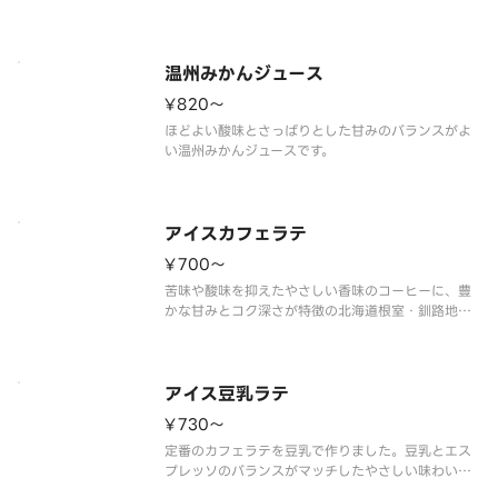
温州みかんジュース
¥820〜
ほどよい酸味とさっぱりとした甘みのバランスがよ
アイスカフェラテ
¥700〜
苦味や酸味を抑えたやさしい香味のコーヒーに、豊
かな甘みとコク深さが特徴の北海道根室・釧路地区
産の生乳で作ったミルクを合わせた、やさしい余韻
のカフェラテです。
アイス豆乳ラテ
¥730〜
定番のカフェラテを豆乳で作りました。豆乳とエス
プレッソのバランスがマッチしたやさしい味わいの
豆乳ラテです。