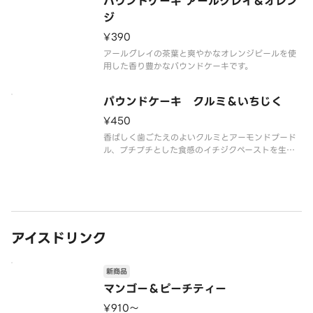
パウンドケーキ アールグレイ＆オレン
ジ
¥390
アールグレイの茶葉と爽やかなオレンジピールを使
用した香り豊かなパウンドケーキです。
パウンドケーキ クルミ＆いちじく
¥450
香ばしく歯ごたえのよいクルミとアーモンドプード
ル、プチプチとした食感のイチジクペーストを生地
に練り込み、しっとりと焼き上げたパウンドケーキ
です。
芳醇なラム酒の香りが、冬のカフェタイムを豊かに
演出します。
アイスドリンク
新商品
マンゴー＆ピーチティー
¥910〜