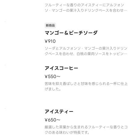
フルーティーな香りのアイスティーにアルフォン
ソ・マンゴーの果汁入りドリンクベースを合わせ、
白桃の果肉ソースをトッピングしたフルーツティー
です。アイスティーの華やかな味わいの中に、「マ
新商品
ンゴーの王様」と呼ばれるインド産のアルフォンソ
種マンゴーの甘い香り・酸味が引き
マンゴー＆ピーチソーダ
¥910
ソーダとアルフォンソ・マンゴーの果汁入りドリン
クベースを合わせ、白桃の果肉ソースをトッピング
したフルーツソーダです。シュワっとしたソーダの
飲み口に、「マンゴーの王様」と呼ばれるインド産
アイスコーヒー
のアルフォンソ種マンゴーの甘い香り・酸味がバラ
ンスよく味わえます。白桃の芳醇
¥550〜
苦味を抑え香ばしさと甘味を感じられる一杯に仕上
げました。
アイスティー
¥650〜
厳選した茶葉から生まれるフルーティーな香りとコ
クのある味わいが特長です。