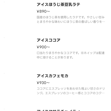
アイスほうじ茶豆乳ラテ
¥890〜
国産のほうじ茶を使用したラテです。やさしい甘み
とまろやかな味わいにほうじ茶の香ばしい香りを楽
しめます。
※豆乳を使用した商品です。
アイスココア
¥900〜
口当たりまろやかなココアです。※ホイップは配達
中に溶けることがあります。
アイスカフェモカ
¥930〜
ココアにエスプレッソをあわせた程よい甘さのドリ
ンク。エスプレッソのコーヒー感とココアのコクで
奥深い味わいに！
※ホイップは配達中に溶けることがあります。