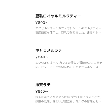
豆乳ロイヤルミルクティー
¥800〜
エクセルシオールカフェオリジナルのミルクティー
専用茶葉を使用し、豆乳で作りました。まろやかな
味わいが楽しめます。
※豆乳を使用した商品です。
キャラメルラテ
¥840〜
エクセルシオール カフェの優しい香味のカフェラテ
に、ビターでコク深い味わいのキャラメルソースを
あわせました。キャラメルソースの隠し味に、フラ
ンス料理にも使用される調味料のガストリックソー
スを加えることで、後味のキレや旨みをプラス。
ほのかに香る柑橘のような風味
抹茶ラテ
¥860〜
抹茶を点てるかのように1杯ずつ丁寧に作ることで、
抹茶の風味、味わいが際立ち、ミルクの甘味とも良
く合います。