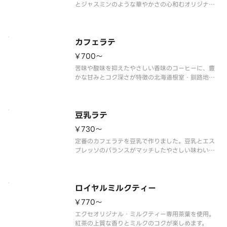
とジャスミンのような華やかさの心和むオリジナル
ブレンド。優しい余韻をお楽しみください。
カフェラテ
¥700〜
苦味や酸味を抑えたやさしい香味のコーヒーに、豊
かな甘みとコク深さが特徴の北海道根室・釧路地区
産の生乳で作ったミルクを合わせた、やさしい余韻
のカフェラテです。
豆乳ラテ
¥730〜
定番のカフェラテを豆乳で作りました。豆乳とエス
プレッソのバランスがマッチしたやさしい味わいの
豆乳ラテです。
※豆乳を使用した商品です。
ロイヤルミルクティー
¥770〜
エクセオリジナル・ミルクティー専用茶葉を使用。
紅茶の上質な香りとミルクのコクが楽しめます。