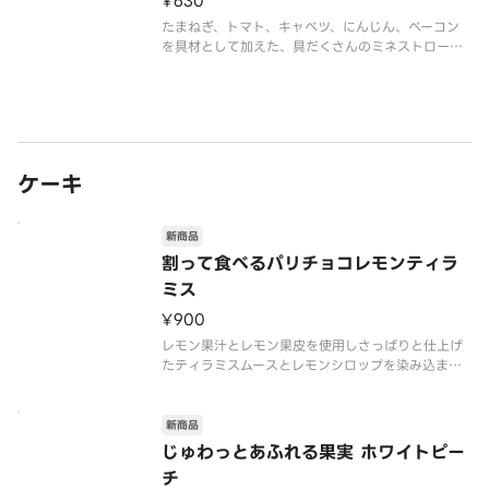
¥630
たまねぎ、トマト、キャベツ、にんじん、ベーコン
を具材として加えた、具だくさんのミネストローネ
です。
ケーキ
新商品
割って食べるパリチョコレモンティラ
ミス
¥900
レモン果汁とレモン果皮を使用しさっぱりと仕上げ
たティラミスムースとレモンシロップを染み込ませ
たスポンジを重ねた、爽やかなカップデザートで
す。天面に敷いたチョコを割りながら食べること
で、割る瞬間の楽しさとともに食感の違いを堪能で
新商品
きます。
じゅわっとあふれる果実 ホワイトピー
新しい食感ときゅんとした
チ