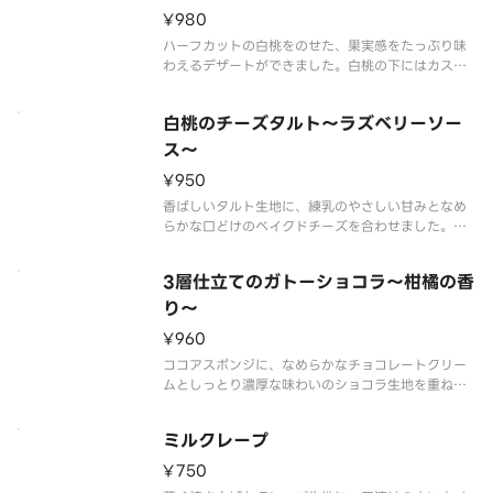
¥980
ハーフカットの白桃をのせた、果実感をたっぷり味
わえるデザートができました。白桃の下にはカスタ
ードクリームとホイップクリームを合わせたなめら
かなディプロマットクリームと、食感のアクセント
白桃のチーズタルト～ラズベリーソー
にクッキーとアーモンドを敷き込んでいます。まる
で白桃にかぶりつくようなみずみ
ス～
¥950
香ばしいタルト生地に、練乳のやさしい甘みとなめ
らかな口どけのベイクドチーズを合わせました。
白桃ジャムがアクセントとなり、ホイップクリーム
が全体をやわらかく包み込みます。
3層仕立てのガトーショコラ～柑橘の香
お好みでラズベリーソースをかけていただくと、酸
味が加わり味わいの変化をお楽しみいただけま
り～
¥960
ココアスポンジに、なめらかなチョコレートクリー
ムとしっとり濃厚な味わいのショコラ生地を重ね
た、3層仕立てのガトーショコラです。※画像のホイ
ミルクレープ
¥750