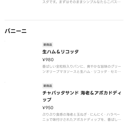
スタです。まずはそのままシンプルなたらこパスタ
として、次に大葉や煎り胡麻、刻み海苔のトッピン
グで爽やかな香りや香ばしさをプラスして、お召し
上がりいただけます。お好みのタイミングで添えら
れた大葉マスカルポーネを混ぜる
パニーニ
新商品
生ハム＆リコッタ
¥980
香ばしい全粒粉入りパンに、爽やかな旨味のグリー
ンオリーブマヨソースと生ハム・リコッタ・セミド
ライトマト・ベビーリーフをサンドしました。生ハ
ムの程よい塩味に、ほのかなミルクの甘味を感じる
新商品
リコッタがベストマッチです。セミドライトマトの
酸味がアクセントになり、シンプ
チャバッタサンド 海老＆アボカドディ
ップ
¥950
ぷりぷり食感の海老と玉ねぎ・にんにく・ハラペー
ニョで味付けされたアボカドディップを、香ばしい
食感でシンプルな味わいのチャバッタにサンドしま