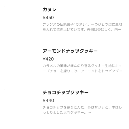
カヌレ
¥450
フランスの伝統菓子”カヌレ”。一つひとつ型に生地
を入れて焼き上げています。外側は香ばしく、内側
はもっちりとした食感。食べる場所によって違った
味わいを楽しむことができるお菓子です。
アーモンドナッツクッキー
¥420
カラメルの風味がほんのり香るクッキー生地にキュ
ーブチョコを練りこみ、アーモンドをトッピングし
ました。
チョコチップクッキー
¥440
チョコチップを練りこんだ、外はサクッと、中はし
っとりとした大判クッキー。
粘りけのある噛み応えが癖になる、食べ応えあるチ
ョコクッキーです。