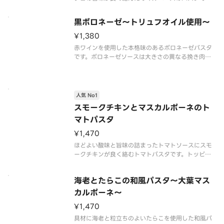
す。アクセントに酸味と苦みが特徴のケーパーとミ
ニトマトを加えて、爽やかな後味に仕立てていま
黒ボロネーゼ～トリュフオイル使用～
す。トッピングのパルミジャーノ・レジャーノが旨
味と香りをプラスし、イタリアンパセ
¥1,380
赤ワインを使用した本格味のあるボロネーゼパスタ
です。ボロネーゼソースは大きさの異なる挽き肉を
併用し肉の存在感を出しています。仕上げに黒トリ
ュフオイルを吹きかけ、香りのアクセントをプラ
ス。芳醇なトリュフの香りと本格味のあるボロネー
ゼソースの味わいを楽しめる1品で
人気 No1
スモークチキンとマスカルポーネのト
マトパスタ
¥1,470
ほどよい酸味と旨味の詰まったトマトソースにスモ
ークチキンが良く絡むトマトパスタです。トッピン
グのバジルソースとフレッシュバジルが爽やかな香
りをプラスします。添えられたマスカルポーネを混
海老とたらこの和風パスタ～大葉マス
ぜていくと、コクとまろやかさが増して奥深い味わ
いに。食べ方を変化させながら、
カルポーネ～
¥1,470
具材に海老と粒立ちのよいたらこを使用した和風パ