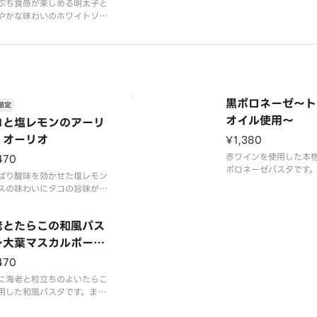
ぷち食感が楽しめる明太子と
やかな味わいのホワイトソー
仕立て、大葉ソースの爽やか
味が広がる色鮮やかなドリア
。具材には、ぷりっとした海
クリーミーなアボカドを使
に、彩り豊かなミモザ風のゆ
黒ボロネーゼ～ト
まごが華やかさを添え、目に
限定
味しい一皿に
オイル使用～
コと塩レモンのアーリ
・オーリオ
¥1,380
赤ワインを使用した本
470
ボロネーゼパスタです
ぱり酸味を効かせた塩レモン
ゼソースは大きさの異
スの味わいにタコの旨味が良
を併用し肉の存在感を
んだオイルベースのパスタで
す。仕上げに黒トリュ
アクセントに酸味と苦みが特
吹きかけ、香りのアク
老とたらこの和風パス
ケーパーとミニトマトを加え
ラス。芳醇なトリュフ
爽やかな後味に仕立てていま
～大葉マスカルポーネ
格味のあるボロネーゼ
トッピングのパルミジャー
わいを楽しめる1品で
470
レジャーノが旨味と香りをプ
し、イタリアンパセ
に海老と粒立ちのよいたらこ
用した和風パスタです。まず
のままシンプルなたらこパス