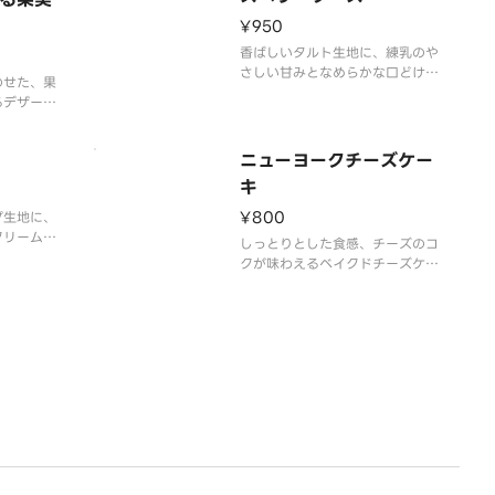
¥950
香ばしいタルト生地に、練乳のや
さしい甘みとなめらかな口どけの
のせた、果
ベイクドチーズを合わせました。
るデザート
白桃ジャムがアクセントとなり、
下にはカス
ホイップクリームが全体をやわら
ップクリー
かく包み込みます。
ニューヨークチーズケー
なディプロ
お好みでラズベリーソースをかけ
感のアクセ
キ
ていただくと、酸味が加わり味わ
モンドを敷
いの変化をお楽しみいただけま
¥800
プ生地に、
で白桃にか
クリームを
しっとりとした食感、チーズのコ
かく、しっ
クが味わえるベイクドチーズケー
プです。
キ。