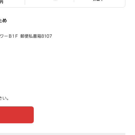
1円
ため
ワーＢ1Ｆ 郵便私書箱8107
さい。