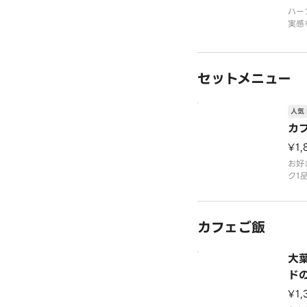
ハー
実感
がで
ター
ムを
マッ
セットメニュー
ント
き込
ぶり
人気 
カ
¥1,
お好
ク1
カフェご飯
大
ド
¥1,