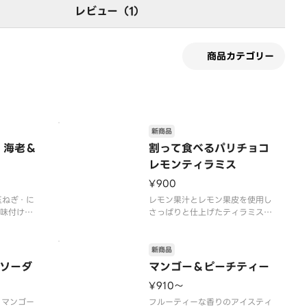
レビュー（1）
商品カテゴリー
新商品
 海老＆
割って食べるパリチョコ
レモンティラミス
¥900
玉ねぎ・に
レモン果汁とレモン果皮を使用し
で味付けさ
さっぱりと仕上げたティラミスム
を、香ばし
ースとレモンシロップを染み込ま
わいのチャ
せたスポンジを重ねた、爽やかな
た。海老×
カップデザートです。天面に敷い
新商品
合わせにレ
たチョコを割りながら食べること
ソーダ
マンゴー＆ピーチティー
、爽やかな
で、割る瞬間の楽しさとともに食
¥910〜
感の違いを堪能できます。
新しい食感ときゅんとした
・マンゴー
フルーティーな香りのアイスティ