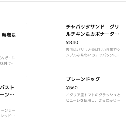
チャバッタサンド グリ
ルチキン＆カポナータソ
 海老＆
ース
¥840
表面はパリッと香ばしい食感でシ
ンプルな味わいのチャバッタにグ
玉ねぎ・に
リルチキンとカポナータソースを
で味付けさ
サンドしました。カポナータソー
を、香ばし
スの甘酸っぱさがチキンのジュー
わいのチャ
シーさと調和し、クリームチーズ
プレーンドッグ
た。海老×
ソースがまろやかさをプラスして
合わせにレ
パスト
¥560
います。柚子の香りがアクセント
、爽やかな
になり、爽やかな後味
ーンリ
イタリア産トマトのクラッシュと
ピューレを使用し、さらにみじん
マヨソー
切りにした玉ねぎを加えた、野菜
リーンリー
の旨味とコクを凝縮した風味豊か
、レッドオ
なソースです。さらにドライトマ
リュフマヨ
トのオイル漬けを混ぜ合わせ、食
。ボリュー
感をプラス。食べ応えのあるプレ
ビーフと香
ーンドックをお楽しみください。