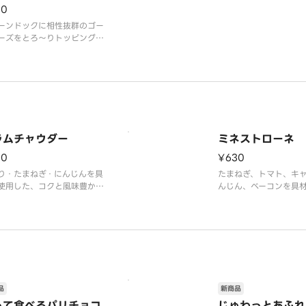
り豊かなトリュフマヨ
30
なコクと旨味がベストマッ
わさることで、贅沢な
マスタードが味のア
ーンドックに相性抜群のゴー
楽しみいただけます。
ーズをとろ～りトッピング。
応えのあるチーズドックをお
みください。
ラムチャウダー
ミネストローネ
30
¥630
り・たまねぎ・にんじんを具
たまねぎ、トマト、キ
使用した、コクと風味豊かな
んじん、ベーコンを具
プです。
えた、具だくさんのミ
ネです。
品
新商品
って食べるパリチョコ
じゅわっとあふれ