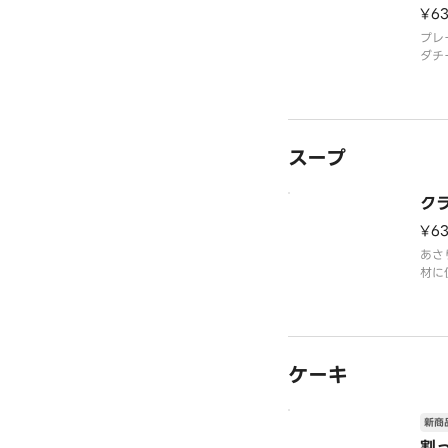
¥6
ルド
チ！
プレ
ダチ
食べ
楽し
スープ
ク
¥6
あさ
材に
スー
ケーキ
新商
割