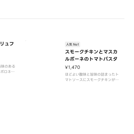
リュフ
人気 No1
スモークチキンとマスカ
ルポーネのトマトパスタ
格味のある
¥1,470
。ボロネー
ほどよい酸味と旨味の詰まったト
なる挽き肉
マトソースにスモークチキンが良
出していま
く絡むトマトパスタです。トッピ
フオイルを
ングのバジルソースとフレッシュ
セントをプ
バジルが爽やかな香りをプラスし
の香りと本
ます。添えられたマスカルポーネ
ソースの味
を混ぜていくと、コクとまろやか
さが増して奥深い味わいに。食べ
方を変化させながら、