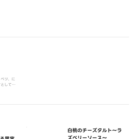
ソースが合
味わいをお
ャベツ、に
材として加
ネストロー
白桃のチーズタルト～ラ
ズベリーソース～
る果実