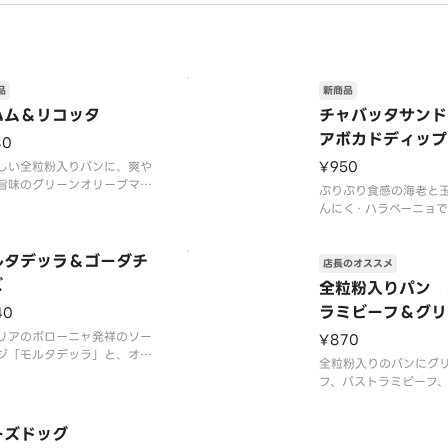
して、次に大葉や煎り胡麻、
海苔のトッピングで爽やかな
や香ばしさをプラスして、お
上がりいただけます。お好み
イミングで添えられた大葉マ
ルポーネを混ぜる
品
新商品
ハム＆リコッタ
チャバッタサンド
アボカドディップ
80
¥950
しい全粒粉入りパンに、爽や
旨味のグリーンオリーブマヨ
ぷりぷり食感の海老と
スと生ハム・リコッタ・セミ
んにく・ハラペーニョ
イトマト・ベビーリーフをサ
れたアボカドディップ
しました。生ハムの程よい塩
い食感でシンプルな味
、ほのかなミルクの甘味を感
ルタデッラ＆ゴーダチ
バッタにサンドしまし
店長のオススメ
リコッタがベストマッチで
アボカドの人気の組み
ズ
全粒粉入りパン 
セミドライトマトの酸味がア
モンスライスをのせて
ラミビーフ＆グリ
ントになり、シンプ
40
ーフ ～トリュフ
リアのボローニャ発祥のソー
¥870
ジ「モルタデッラ」と、オラ
ス～
全粒粉入りのパンにグ
産ゴーダチーズを組み合わせ
フ、パストラミビーフ
た。ブラックペッパーをきか
ニオンをサンドし、ト
スパイシーな味わいと、しっ
ソースを合わせました
とした口当たりが特長のモル
ーズドッグ
ム感のあるバストラミ
ッラに、ゴーダチーズのマイ