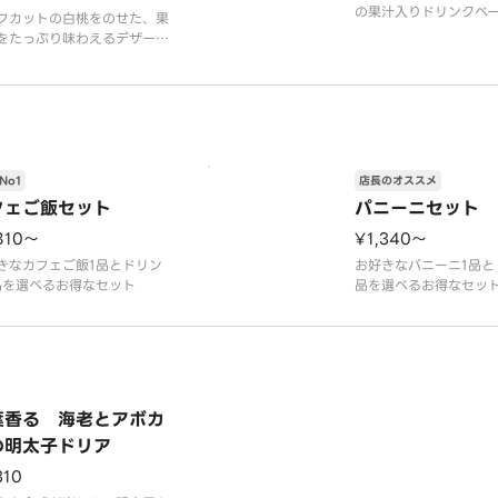
の果汁入りドリンクベ
フカットの白桃をのせた、果
せ、白桃の果肉ソース
をたっぷり味わえるデザート
グしたフルーツソーダ
きました。白桃の下にはカス
ワっとしたソーダの飲
ドクリームとホイップクリー
「マンゴーの王様」と
合わせたなめらかなディプロ
ンド産のアルフォンソ
トクリームと、食感のアクセ
の甘い香り・酸味がバ
にクッキーとアーモンドを敷
味わえます。白桃の芳
んでいます。まるで白桃にか
つくようなみずみ
No1
店長のオススメ
フェご飯セット
パニーニセット
810〜
¥1,340〜
きなカフェご飯1品とドリン
お好きなパニーニ1品と
品を選べるお得なセット
品を選べるお得なセッ
葉香る 海老とアボカ
の明太子ドリア
310