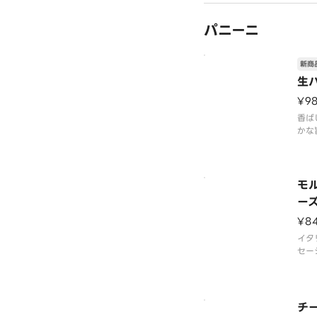
タと
刻み
パニーニ
香り
召し
のタ
スカ
新商
生
¥9
香ば
かな
ソー
ドラ
ンド
味に
モ
じる
ー
す。
クセ
¥8
イタ
セー
ンダ
まし
せた
とり
チ
タデ