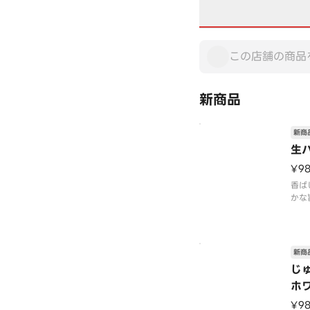
新商品
新商
生
¥9
香ば
かな
ソー
ドラ
ンド
味に
新商
じる
じ
す。
ホ
クセ
¥9