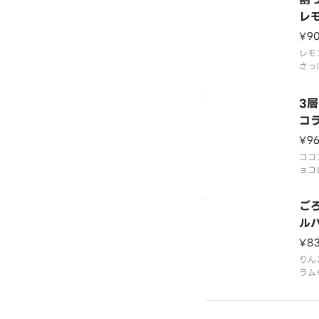
レ
¥9
レモ
さっ
ース
せた
3
カッ
たチ
コ
で、
¥9
感の
新し
ココ
ョコ
厚な
た、
ご
です
ル
¥8
りん
ラム
ルな
ップ