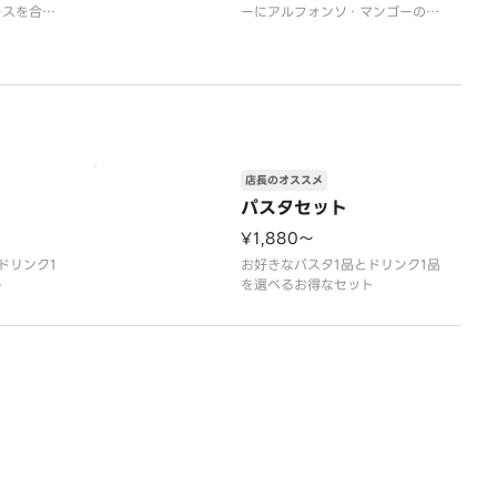
ースを合わ
ーにアルフォンソ・マンゴーの果
をトッピン
汁入りドリンクベースを合わせ、
です。シュ
白桃の果肉ソースをトッピングし
み口に、
たフルーツティーです。アイステ
呼ばれるイ
ィーの華やかな味わいの中に、
種マンゴー
「マンゴーの王様」と呼ばれるイ
ランスよく
ンド産のアルフォンソ種マンゴー
醇
の甘い香り・酸味が引き
店長のオススメ
パスタセット
¥1,880〜
ドリンク1
お好きなパスタ1品とドリンク1品
ト
を選べるお得なセット