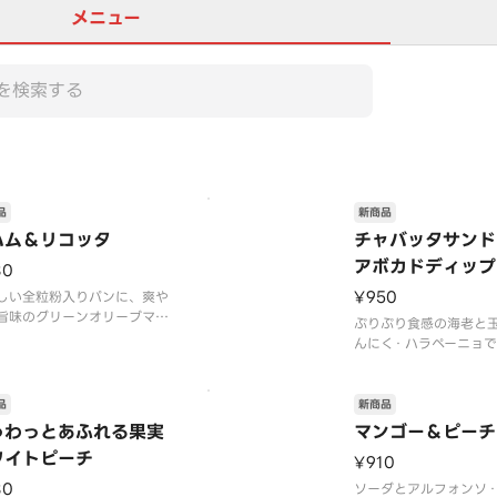
メニュー
品
新商品
ハム＆リコッタ
チャバッタサンド
アボカドディップ
80
¥950
しい全粒粉入りパンに、爽や
旨味のグリーンオリーブマヨ
ぷりぷり食感の海老と
スと生ハム・リコッタ・セミ
んにく・ハラペーニョ
イトマト・ベビーリーフをサ
れたアボカドディップ
しました。生ハムの程よい塩
い食感でシンプルな味
、ほのかなミルクの甘味を感
バッタにサンドしまし
品
新商品
リコッタがベストマッチで
アボカドの人気の組み
ゅわっとあふれる果実
マンゴー＆ピーチ
セミドライトマトの酸味がア
モンスライスをのせて
ワイトピーチ
ントになり、シンプ
¥910
80
ソーダとアルフォンソ