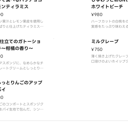
モンティラミス
ホワイトピーチ
00
¥980
ン果汁とレモン果皮を使用し
ハーフカットの白桃を
ぱりと仕上げたティラミスム
実感をたっぷり味わえ
とレモンシロップを染み込ま
ができました。白桃の
スポンジを重ねた、爽やかな
タードクリームとホイ
層仕立てのガトーショ
ミルクレープ
プデザートです。天面に敷い
ムを合わせたなめらか
ョコを割りながら食べること
マットクリームと、食
ラ～柑橘の香り～
¥750
割る瞬間の楽しさとともに食
ントにクッキーとアー
60
薄く焼き上げたクレー
違いを堪能できます。
き込んでいます。まる
口溶けのよいホイップ
い食感ときゅんとした
ぶりつくようなみずみ
アスポンジに、なめらかなチ
サンド。端までやわら
レートクリームとしっとり濃
とりとしたミルクレー
味わいのショコラ生地を重ね
3層仕立てのガトーショコラ
ろっとりんごのアップ
。※画像のホイップクリーム
パイ
30
ごのコンポートとスポンジク
をパイ生地で包んだ、シンプ
仕立てのクラシックな王道ア
ルパイです。