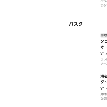
ぷち
まろ
スで
な風
です
パスタ
老と
用。
さら
でた
期間
も美
タ
オ
¥1,
さっ
ソー
く絡
す。
海
徴の
て、
タ
す。
～
¥1,
ノ・
ラス
具材
を使
はそ