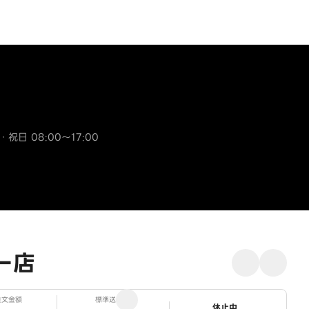
・祝日 08:00～17:00
ー店
注文金額
標準送料
ステータス
休止中