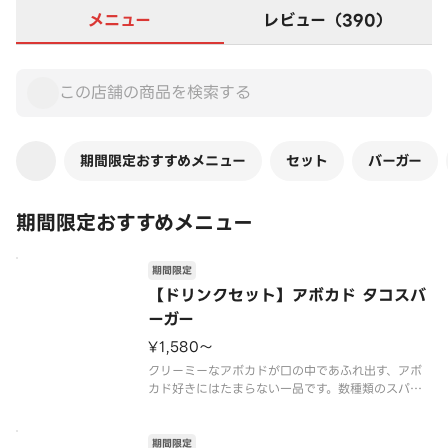
メニュー
レビュー（390）
期間限定おすすめメニュー
セット
バーガー
期間限定おすすめメニュー
期間限定
【ドリンクセット】アボカド タコスバ
ーガー
¥1,580〜
クリーミーなアボカドが口の中であふれ出す、アボ
カド好きにはたまらない一品です。数種類のスパイ
スを使用したトマトベースのタコスソースとも相性
抜群！お好みでレモンを絞ってお召しあがりくださ
い。
期間限定