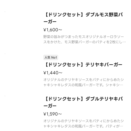
い。
ソースの原材料が一部変更になりました。
※食材の増減量・不使用等のご要望にはお応えいた
【ドリンクセット】ダブルモス野菜バ
しかねます。
ーガー
¥1,600〜
野菜の旨みがつまったモスオリジナルオーロラソー
スをかけた、モス野菜バーガーのパティを2枚にしま
した。しっかりと食事をしたい方にもおすすめで
す。※一部店舗ではお取り扱いのない場合がござい
人気 No1
ます。※店舗によっては、期間内に販売を終了する
場合がございます。※食材の増減
【ドリンクセット】テリヤキバーガー
¥1,440〜
オリジナルのテリヤキソースをパティにからめたシ
ャキシャキレタスの和風バーガーです。シャキシャ
キレタスの和風バーガーです。※商品の栄養成分・
アレルゲン・主要原産地に関しては《モスバーガ
【ドリンクセット】ダブルテリヤキバ
ー》のホームページをご覧下さい。※食材の増減
ーガー
量・不使用等のご要望にはお応えいた
¥1,590〜
オリジナルのテリヤキソースをパティにからめたシ
ャキシャキレタスの和風バーガーです。パティがダ