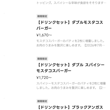
トッピング。スパイシーな辛味が食欲をそそります。
【2026年7月15日（水）〜2026年9月上旬頃まで
の販売予定】※店舗によっては、期間内に販売を終
了する場合がございます。※辛くて食べられない場
期間限定
合がございますので、
【ドリンクセット】ダブルモスタコス
バーガー
¥1,670〜
モスタコスバーガーのパティを2枚に増量しました。
お肉のうまみを贅沢に楽しめます。【2026年7月15
日（水）〜2026年9月上旬頃までの販売予定】※店
舗によっては、期間内に販売を終了する場合がござ
います。※チーズは工場で加熱加工をしています。※
期間限定
商品には『カロリ
【ドリンクセット】ダブル スパイシー
モスタコスバーガー
¥1,720〜
スパイシーモスタコスバーガーのパティを2枚に増量
しました。お肉のうまみを贅沢に楽しめます。【20
26年7月15日（水）〜2026年9月上旬頃までの販売
予定】※店舗によっては、期間内に販売を終了する
場合がございます。※辛くて食べられない場合がご
期間限定
ざいますので、お子
【ドリンクセット】ブラックアンガス