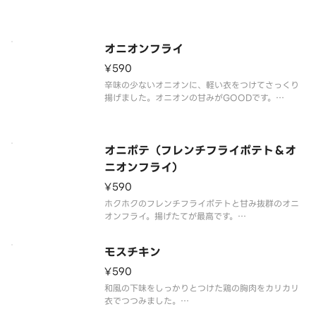
※食材の増減量・不使用等のご要望にはお応えいた
しかねます。
オニオンフライ
¥590
辛味の少ないオニオンに、軽い衣をつけてさっくり
揚げました。オニオンの甘みがGOODです。
※食材の増減量・不使用等のご要望にはお応えいた
しかねます。
オニポテ（フレンチフライポテト＆オ
ニオンフライ）
¥590
ホクホクのフレンチフライポテトと甘み抜群のオニ
オンフライ。揚げたてが最高です。
※ハンバーガーとドリンクを合わせてご注文される
場合はセットメニューがお得です！
モスチキン
※食材の増減量・不使用等のご要望にはお応えいた
しかねます。
¥590
和風の下味をしっかりとつけた鶏の胸肉をカリカリ
衣でつつみました。
※食材の増減量・不使用等のご要望にはお応えいた