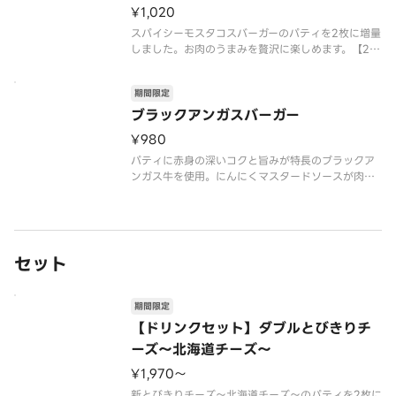
¥1,020
スパイシーモスタコスバーガーのパティを2枚に増量
しました。お肉のうまみを贅沢に楽しめます。【20
26年7月15日（水）〜2026年9月上旬頃までの販売
予定】※店舗によっては、期間内に販売を終了する
期間限定
場合がございます。※辛くて食べられない場合がご
ざいますので、お子
ブラックアンガスバーガー
¥980
パティに赤身の深いコクと旨みが特長のブラックア
ンガス牛を使用。にんにくマスタードソースが肉の
味を、特製オーロラソースが野菜の甘みを引き立て
ます。やみつき必至の絶品をこの機会にぜひお楽し
みください。【2026年7月15日（水）〜数量限定
（なくなり次第終了）】※チ
セット
期間限定
【ドリンクセット】ダブルとびきりチ
ーズ～北海道チーズ～
¥1,970〜
新とびきりチーズ～北海道チーズ～のパティを2枚に