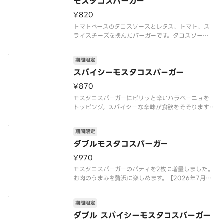
モスタコスバーガー
¥820
トマトベースのタコスソースとレタス、トマト、ス
ライスチーズを挟んだバーガーです。タコスソース
は、にんにく、玉ねぎ、キャベツなどの野菜を加
え、数種類のスパイスを使用し、食欲をそそるソー
期間限定
スに仕立てました。【2026年7月15日（水）〜202
6年9月上旬頃までの販売
スパイシーモスタコスバーガー
¥870
モスタコスバーガーにピリッと辛いハラペーニョを
トッピング。スパイシーな辛味が食欲をそそります。
【2026年7月15日（水）〜2026年9月上旬頃まで
の販売予定】※店舗によっては、期間内に販売を終
期間限定
了する場合がございます。※辛くて食べられない場
合がございますので、
ダブルモスタコスバーガー
¥970
モスタコスバーガーのパティを2枚に増量しました。
お肉のうまみを贅沢に楽しめます。【2026年7月15
日（水）〜2026年9月上旬頃までの販売予定】※店
舗によっては、期間内に販売を終了する場合がござ
期間限定
います。※チーズは工場で加熱加工をしています。※
商品には『カロリ
ダブル スパイシーモスタコスバーガー