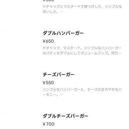
ケチャップとマスタードで味つけした、シンプルな
おいしさ。
※食材の増減量・不使用等のご要望にはお応えいた
しかねます。
※店舗によっては使用食材や野菜のカット方法が異
なる場合があります。
ダブルハンバーガー
¥650
ケチャップ、マスタード。シンプルなハンバーガー
のパティをダブルにしてボリュームアップ。何だか
懐かしい味わいです。※一部店舗ではお取り扱いの
ない場合がございます。※店舗によっては、期間内
に販売を終了する場合がございます。※食材の増減
量・不使用等のご要望にはお応え
チーズバーガー
¥550
シンプルなハンバーガーと、チーズのまろやかなハ
ーモニー。
※食材の増減量・不使用等のご要望にはお応えいた
しかねます。
※店舗によっては使用食材や野菜のカット方法が異
なる場合があります。
ダブルチーズバーガー
¥700