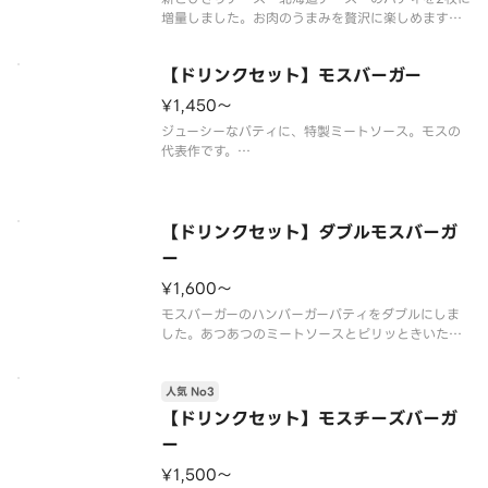
増量しました。お肉のうまみを贅沢に楽しめます。
※パティに含まれる牛肉は、100％国産です。
※原料として配合しているチーズのうち、北海道産
【ドリンクセット】モスバーガー
チーズは95％です。
※チーズは工場で加熱加工をしています。
¥1,450〜
※一部店舗
ジューシーなパティに、特製ミートソース。モスの
代表作です。
※食材の増減量・不使用等のご要望にはお応えいた
しかねます。
※店舗によっては使用食材や野菜のカット方法が異
なる場合があります。
【ドリンクセット】ダブルモスバーガ
ー
¥1,600〜
モスバーガーのハンバーガーパティをダブルにしま
した。あつあつのミートソースとピリッときいた玉
ねぎ。食べごたえ納得です。※一部店舗ではお取り
扱いのない場合がございます。※店舗によっては、
人気 No3
期間内に販売を終了する場合がございます。※食材
の増減量・不使用等のご要望には
【ドリンクセット】モスチーズバーガ
ー
¥1,500〜