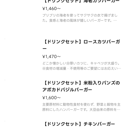
【ドリンクセット】海老カツバーガー
※店舗によっては使用食材や野菜のカット方法が異
なる場合があります。
¥1,460〜
プリプリの海老を使ってサクサクの衣で揚げまし
た。食感と海老の風味が嬉しいバーガーです。
※ソースの原材料が一部変更になりました。
※レモンタルタルソースを使用しています。
※食材の増減量・不使用等のご要望にはお応えいた
しかねます。
【ドリンクセット】ロースカツバーガ
ー
¥1,470〜
どこか懐かしい分厚いカツに、キャベツが大盛り。
※食材の増減量・不使用等のご要望にはお応えいた
しかねます。
【ドリンクセット】米粉入りバンズの
アボカドバジルバーガー
¥1,600〜
主要原材料に動物性食材を使わず、野菜と穀物を主
原料にしたハンバーガーです。大豆由来の原料を使
用したソイパティと、ダイスカットしたアボカドを
モチッとした食感の米粉入りバンズで挟みました。
【ドリンクセット】チキンバーガー
※あとがけソース付き。※お好みで少量ずつかけて