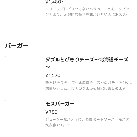
¥1,480〜
チリドッグにピリッと辛いハラペーニョをトッピン
グ！より、刺激的な辛さを味わいたい人におススメ
です。
※辛くて食べられない場合がございますので、お子
さまなど、辛いものが苦手な方はご注意ください。
※食材の増減量・不使用等のご要望にはお応えいた
しかねます。
バーガー
※店舗
ダブルとびきりチーズ～北海道チーズ
～
¥1,270
新とびきりチーズ～北海道チーズ～のパティを2枚に
増量しました。お肉のうまみを贅沢に楽しめます。
※パティに含まれる牛肉は、100％国産です。
※原料として配合しているチーズのうち、北海道産
モスバーガー
チーズは95％です。
※チーズは工場で加熱加工をしています。
¥750
※一部店舗
ジューシーなパティに、特製ミートソース。モスの
代表作です。
※食材の増減量・不使用等のご要望にはお応えいた
しかねます。