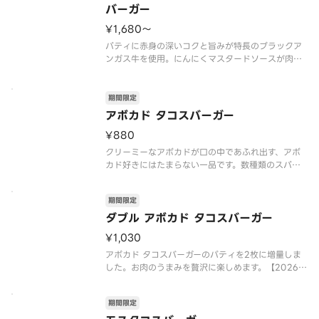
バーガー
¥1,680〜
パティに赤身の深いコクと旨みが特長のブラックア
ンガス牛を使用。にんにくマスタードソースが肉の
味を、特製オーロラソースが野菜の甘みを引き立て
ます。やみつき必至の絶品をこの機会にぜひお楽し
みください。【2026年7月15日（水）〜数量限定
期間限定
（なくなり次第終了）】※チ
アボカド タコスバーガー
¥880
クリーミーなアボカドが口の中であふれ出す、アボ
カド好きにはたまらない一品です。数種類のスパイ
スを使用したトマトベースのタコスソースとも相性
抜群！お好みでレモンを絞ってお召しあがりくださ
期間限定
い。
【2026年7月15日（水）〜2026年9月上旬頃まで
ダブル アボカド タコスバーガー
の販売予定】
¥1,030
※
アボカド タコスバーガーのパティを2枚に増量しま
した。お肉のうまみを贅沢に楽しめます。【2026年
7月15日（水）〜2026年9月上旬頃までの販売予
定】※店舗によっては、期間内に販売を終了する場
期間限定
合がございます。※チーズは工場で加熱加工をして
います。※商品には『