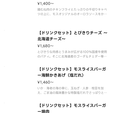
お召しあがりください。※一部副
¥1,400〜
鶏むね肉のチキンフライとたっぷりの千切りキャベ
ツの上に、モスオリジナルのオーロラソースをかけ
ました。サクサクのチキンフライとシャキシャキの
キャベツ、野菜の旨みがつまったオーロラソース
は、相性抜群です。
※ソースの原材料が一部変更になりました。
【ドリンクセット】とびきりチーズ ～
※食材の増減量・
北海道チーズ～
¥1,680〜
とびきりな肉感とうまみが広がる100％国産牛使用
のパティ。そこに北海道産のゴーダ＆チェダー等を
ブレンドしたチーズを乗せました。グリーンリーフ
とトマト、そして芳醇な和風バーベキューソースが
【ドリンクセット】モスライスバーガ
食欲をそそるモスの自信作です。
※パティに含まれる牛肉は､100％国産です
ー海鮮かきあげ（塩だれ）
¥1,460〜
いか・海老の海の幸に、玉ねぎ・人参・枝豆を加
え、ごま油の風味豊かな特製塩だれでさっぱりと仕
上げました。
※一部の商品については扱っていない店舗もありま
【ドリンクセット】モスライスバーガ
す。
※食材の増減量・不使用等のご要望にはお応えいた
ー焼肉