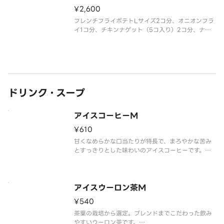
¥2,600
フレンチフライポテトLサイズ2コ分、オニオンフラ
イ1コ分、チキンナゲット（5コ入り）2コ分、ナゲ
ットソース2コをお得なセットにしました。
※ナゲットソースは、バーベキューソースとマスタ
ードソースからお選びいただけます。
※一部の商品については扱っていない店舗も
ドリンク・スープ
アイスコーヒーM
¥610
甘くなめらかな口当たりが特長で、まろやかな苦み
とすっきりとした味わいのアイスコーヒーです。※
ハンバーガーと合わせてご注文される場合はセット
メニューがお得です。※食材の増減量・不使用等の
ご要望にはお応えいたしかねます。
アイスウーロン茶M
¥540
茶葉の栽培から選定。ブレンドまでこだわった飲み
やすいウーロン茶です。