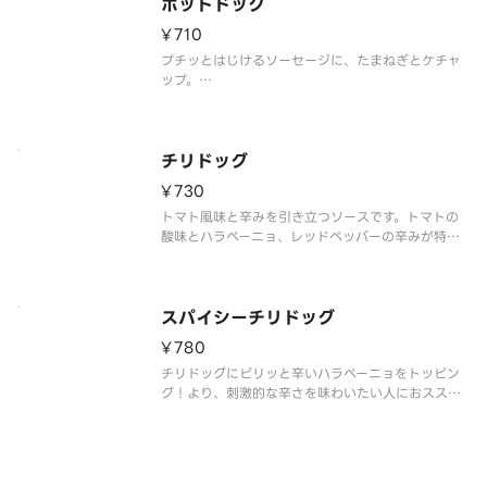
す。
ホットドッグ
※食材の増減量・不使用等のご要望にはお応えいた
¥710
しかねま
プチッとはじけるソーセージに、たまねぎとケチャ
ップ。
※食材の増減量・不使用等のご要望にはお応えいた
しかねます。
※店舗によっては使用食材や野菜のカット方法が異
なる場合があります。
チリドッグ
¥730
トマト風味と辛みを引き立つソースです。トマトの
酸味とハラペーニョ、レッドペッパーの辛みが特徴
のホットチリソースソースとソーセージを極めたお
ススメの一品です。
※辛くて食べられない場合がございますので、お子
さまなど、辛いものが苦手な方はご注意ください。
スパイシーチリドッグ
※食材の
¥780
チリドッグにピリッと辛いハラペーニョをトッピン
グ！より、刺激的な辛さを味わいたい人におススメ
です。
※辛くて食べられない場合がございますので、お子
さまなど、辛いものが苦手な方はご注意ください。
※食材の増減量・不使用等のご要望にはお応えいた