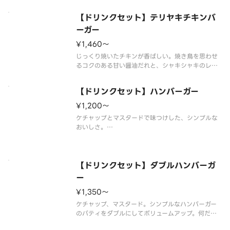
ブルでボリュームアップ！※商品の栄養成分・アレ
ルゲン・主要原産地に関しては《モスバーガー》の
【ドリンクセット】テリヤキチキンバ
ホームページをご覧下さい。※食材の増減量・不使
用等のご要望にはお応えいたしか
ーガー
¥1,460〜
じっくり焼いたチキンが香ばしい。焼き鳥を思わせ
るコクのある甘い醤油だれと、シャキシャキのレタ
スが美味しい和風バーガーです。
※商品の栄養成分・アレルゲン・主要原産地に関し
【ドリンクセット】ハンバーガー
てはモスバーガーのホームページをご覧下さい。
※一部の商品については扱っていない店舗もあり
¥1,200〜
ケチャップとマスタードで味つけした、シンプルな
おいしさ。
※食材の増減量・不使用等のご要望にはお応えいた
しかねます。
※店舗によっては使用食材や野菜のカット方法が異
なる場合があります。
【ドリンクセット】ダブルハンバーガ
ー
¥1,350〜
ケチャップ、マスタード。シンプルなハンバーガー
のパティをダブルにしてボリュームアップ。何だか
懐かしい味わいです。※一部店舗ではお取り扱いの