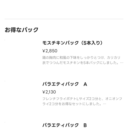
しかねます。
お得なパック
モスチキンパック（5本入り）
¥2,850
鶏の胸肉に和風の下味をしっかりとつけ、カリカリ
衣でつつんだモスチキンを5本パックにしました。ご
はんのおかずや、お友達や家族とのパーティーにぴ
ったりです。
※食材の増減量・不使用等のご要望にはお応えいた
しかねます。
バラエティパック A
¥2,130
フレンチフライポテトLサイズ2コ分と、オニオンフ
ライ2コ分をお得なセットにしました。
※食材の増減量・不使用等のご要望にはお応えいた
しかねます。
バラエティパック B