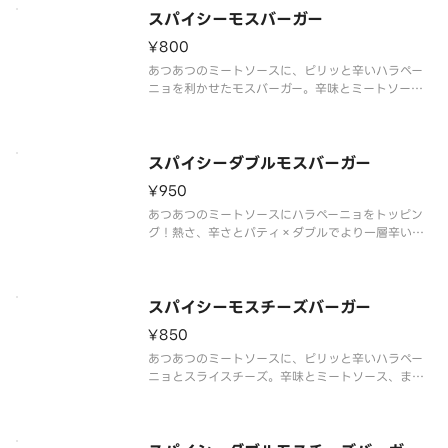
はお応えいたしかねます。※商品
スパイシーモスバーガー
¥800
あつあつのミートソースに、ピリッと辛いハラペー
ニョを利かせたモスバーガー。辛味とミートソース
の相性が食欲をそそります。
※辛くて食べられない場合がございますので、お子
さまなど、辛いものが苦手な方はご注意ください。
※食材の増減量・不使用等のご要望にはお応えいた
スパイシーダブルモスバーガー
¥950
あつあつのミートソースにハラペーニョをトッピン
グ！熱さ、辛さとパティ×ダブルでより一層辛い旨
みが楽しめるモスバーガーです。※一部店舗ではお
取り扱いのない場合がございます。※店舗によって
は、期間内に販売を終了する場合がございます。※
食材の増減量・不使用等のご要望
スパイシーモスチーズバーガー
¥850
あつあつのミートソースに、ピリッと辛いハラペー
ニョとスライスチーズ。辛味とミートソース、まろ
やかなチーズの相性が食欲をそそります。
※辛くて食べられない場合がございますので、お子
さまなど、辛いものが苦手な方はご注意ください。