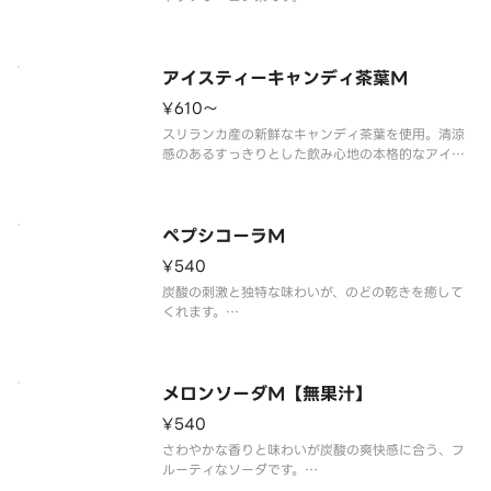
※ハンバーガーと合わせてご注文される場合はセッ
トメニューがお得です。
※食材の増減量・不使用等のご要望にはお応えいた
しかねます。
アイスティーキャンディ茶葉M
¥610〜
スリランカ産の新鮮なキャンディ茶葉を使用。清涼
感のあるすっきりとした飲み心地の本格的なアイス
ティーです。
※ハンバーガーと合わせてご注文される場合はセッ
トメニューがお得です。
※食材の増減量・不使用等のご要望にはお応えいた
ペプシコーラM
しかねます。
¥540
炭酸の刺激と独特な味わいが、のどの乾きを癒して
くれます。
※ハンバーガーと合わせてご注文される場合はセッ
トメニューがお得です。
※食材の増減量・不使用等のご要望にはお応えいた
しかねます。
メロンソーダM【無果汁】
¥540
さわやかな香りと味わいが炭酸の爽快感に合う、フ
ルーティなソーダです。
※ハンバーガーと合わせてご注文される場合はセッ