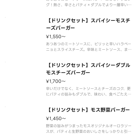
グ！熱さ、辛さとパティ×ダブルでより一層辛い旨
みが楽しめるモスバーガーです。※一部店舗ではお
取り扱いのない場合がございます。※店舗によって
【ドリンクセット】スパイシーモスチ
は、期間内に販売を終了する場合がございます。※
食材の増減量・不使用等のご要望
ーズバーガー
¥1,550〜
あつあつのミートソースに、ピリッと辛いハラペー
ニョとスライスチーズ。辛味とミートソース、まろ
やかなチーズの相性が食欲をそそります。
※辛くて食べられない場合がございますので、お子
【ドリンクセット】スパイシーダブル
さまなど、辛いものが苦手な方はご注意ください。
※食材の増減量・不使用等のご要望に
モスチーズバーガー
¥1,700〜
辛いだけでなく、ミートソースとチーズのコク、更
にパティの旨みもダブルで、味わい、食べごたえ、
刺激の揃ったバーガーになりました。※一部店舗で
はお取り扱いのない場合がございます。※店舗によ
【ドリンクセット】モス野菜バーガー
っては、期間内に販売を終了する場合がございま
す。※食材の増減量・不使用等のご
¥1,450〜
野菜の旨みがつまったモスオリジナルオーロラソー
スが、パティと生野菜のおいしさをしっかりと引き
立てます。サラダ感覚でさっぱりとお楽しみくださ