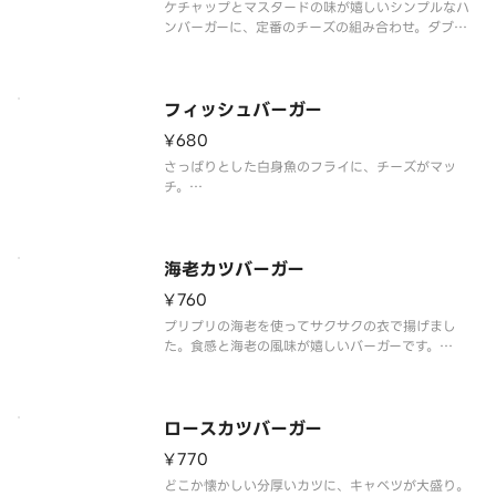
ケチャップとマスタードの味が嬉しいシンプルなハ
ンバーガーに、定番のチーズの組み合わせ。ダブル
パティのチーズバーガーに期待です。※一部店舗で
はお取り扱いのない場合がございます。※店舗によ
っては、期間内に販売を終了する場合がございま
す。※食材の増減量・不使用等のご
フィッシュバーガー
¥680
さっぱりとした白身魚のフライに、チーズがマッ
チ。
※食材の増減量・不使用等のご要望にはお応えいた
しかねます。
※店舗によっては使用食材や野菜のカット方法が異
なる場合があります。
海老カツバーガー
¥760
プリプリの海老を使ってサクサクの衣で揚げまし
た。食感と海老の風味が嬉しいバーガーです。
※ソースの原材料が一部変更になりました。
※レモンタルタルソースを使用しています。
※食材の増減量・不使用等のご要望にはお応えいた
しかねます。
ロースカツバーガー
¥770
どこか懐かしい分厚いカツに、キャベツが大盛り。