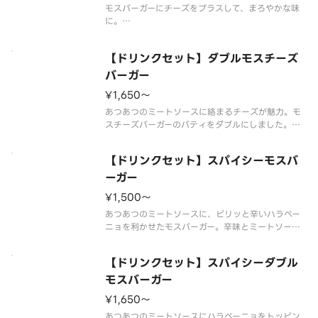
モスバーガーにチーズをプラスして、まろやかな味
に。
※食材の増減量・不使用等のご要望にはお応えいた
しかねます。
【ドリンクセット】ダブルモスチーズ
※店舗によっては使用食材や野菜のカット方法が異
なる場合があります。
バーガー
¥1,650〜
あつあつのミートソースに絡まるチーズが魅力。モ
スチーズバーガーのパティをダブルにしました。※
一部店舗ではお取り扱いのない場合がございます。
※店舗によっては、期間内に販売を終了する場合が
【ドリンクセット】スパイシーモスバ
ございます。※食材の増減量・不使用等のご要望に
はお応えいたしかねます。※商品
ーガー
¥1,500〜
あつあつのミートソースに、ピリッと辛いハラペー
ニョを利かせたモスバーガー。辛味とミートソース
の相性が食欲をそそります。
※辛くて食べられない場合がございますので、お子
【ドリンクセット】スパイシーダブル
さまなど、辛いものが苦手な方はご注意ください。
※食材の増減量・不使用等のご要望にはお応えいた
モスバーガー
¥1,650〜
あつあつのミートソースにハラペーニョをトッピン