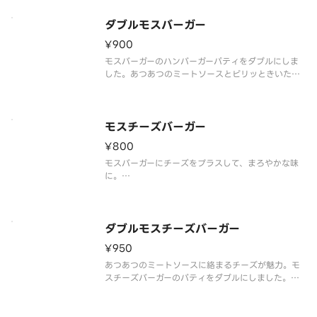
※店舗によっては使用食材や野菜のカット方法が異
なる場合があります。
ダブルモスバーガー
¥900
モスバーガーのハンバーガーパティをダブルにしま
した。あつあつのミートソースとピリッときいた玉
ねぎ。食べごたえ納得です。※一部店舗ではお取り
扱いのない場合がございます。※店舗によっては、
期間内に販売を終了する場合がございます。※食材
の増減量・不使用等のご要望には
モスチーズバーガー
¥800
モスバーガーにチーズをプラスして、まろやかな味
に。
※食材の増減量・不使用等のご要望にはお応えいた
しかねます。
※店舗によっては使用食材や野菜のカット方法が異
なる場合があります。
ダブルモスチーズバーガー
¥950
あつあつのミートソースに絡まるチーズが魅力。モ
スチーズバーガーのパティをダブルにしました。※
一部店舗ではお取り扱いのない場合がございます。
※店舗によっては、期間内に販売を終了する場合が
ございます。※食材の増減量・不使用等のご要望に