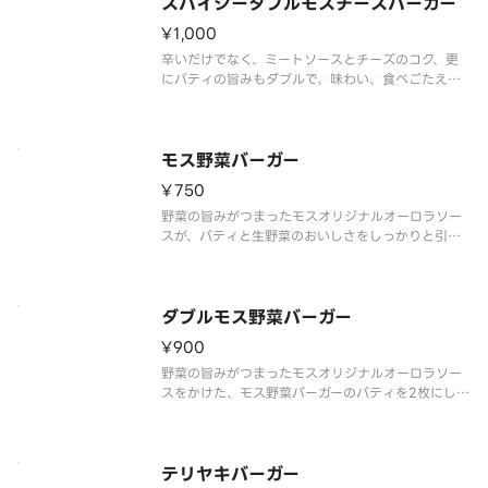
※食材の増減量・不使用等のご要望に
スパイシーダブルモスチーズバーガー
¥1,000
辛いだけでなく、ミートソースとチーズのコク、更
にパティの旨みもダブルで、味わい、食べごたえ、
刺激の揃ったバーガーになりました。※一部店舗で
はお取り扱いのない場合がございます。※店舗によ
っては、期間内に販売を終了する場合がございま
す。※食材の増減量・不使用等のご
モス野菜バーガー
¥750
野菜の旨みがつまったモスオリジナルオーロラソー
スが、パティと生野菜のおいしさをしっかりと引き
立てます。サラダ感覚でさっぱりとお楽しみくださ
い。
ソースの原材料が一部変更になりました。
※食材の増減量・不使用等のご要望にはお応えいた
ダブルモス野菜バーガー
しかねます。
¥900
野菜の旨みがつまったモスオリジナルオーロラソー
スをかけた、モス野菜バーガーのパティを2枚にしま
した。しっかりと食事をしたい方にもおすすめで
す。※一部店舗ではお取り扱いのない場合がござい
ます。※店舗によっては、期間内に販売を終了する
場合がございます。※食材の増減
テリヤキバーガー