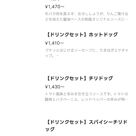
しかねます。
¥1,470〜
牛バラ肉を長ネギ、おろししょうが、りんご果汁な
どを加えた醤油ベースの和風オリジナルソースに漬
け込みました。お店で焼きあげる焼肉の香りが食欲
をそそります。
【ドリンクセット】ホットドッグ
※一部の商品については扱っていない店舗もありま
す。
¥1,410〜
※食材の増減量・不使用等のご要望にはお応えいた
プチッとはじけるソーセージに、たまねぎとケチャ
しかねま
ップ。
※食材の増減量・不使用等のご要望にはお応えいた
しかねます。
※店舗によっては使用食材や野菜のカット方法が異
なる場合があります。
【ドリンクセット】チリドッグ
¥1,430〜
トマト風味と辛みを引き立つソースです。トマトの
酸味とハラペーニョ、レッドペッパーの辛みが特徴
のホットチリソースソースとソーセージを極めたお
ススメの一品です。
※辛くて食べられない場合がございますので、お子
さまなど、辛いものが苦手な方はご注意ください。
【ドリンクセット】スパイシーチリド
※食材の
ッグ