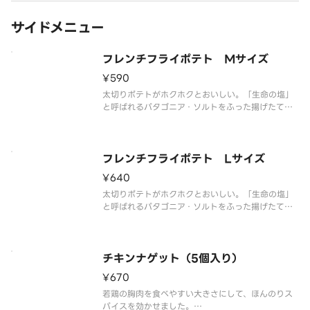
しかねます。
※店舗
サイドメニュー
フレンチフライポテト Mサイズ
¥590
太切りポテトがホクホクとおいしい。「生命の塩」
と呼ばれるパタゴニア・ソルトをふった揚げたてを
どうぞ。
※ハンバーガーとドリンクを合わせてご注文される
場合はセットメニューがお得です！
※食材の増減量・不使用等のご要望にはお応えいた
フレンチフライポテト Lサイズ
しかねます。
¥640
太切りポテトがホクホクとおいしい。「生命の塩」
と呼ばれるパタゴニア・ソルトをふった揚げたてを
どうぞ。
※ハンバーガーとドリンクを合わせてご注文される
場合はセットメニューがお得です！
※食材の増減量・不使用等のご要望にはお応えいた
チキンナゲット（5個入り）
しかねます。
¥670
若鶏の胸肉を食べやすい大きさにして、ほんのりス
パイスを効かせました。