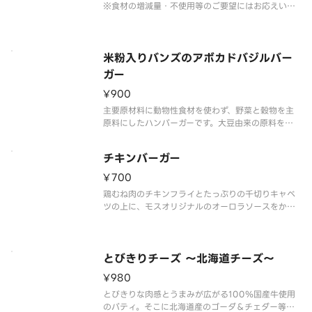
※食材の増減量・不使用等のご要望にはお応えいた
しかねます。
米粉入りバンズのアボカドバジルバー
ガー
¥900
主要原材料に動物性食材を使わず、野菜と穀物を主
原料にしたハンバーガーです。大豆由来の原料を使
用したソイパティと、ダイスカットしたアボカドを
モチッとした食感の米粉入りバンズで挟みました。
チキンバーガー
※あとがけソース付き。※お好みで少量ずつかけて
お召しあがりください。※一部副
¥700
鶏むね肉のチキンフライとたっぷりの千切りキャベ
ツの上に、モスオリジナルのオーロラソースをかけ
ました。サクサクのチキンフライとシャキシャキの
キャベツ、野菜の旨みがつまったオーロラソース
は、相性抜群です。
※ソースの原材料が一部変更になりました。
とびきりチーズ ～北海道チーズ～
※食材の増減量・
¥980
とびきりな肉感とうまみが広がる100％国産牛使用
のパティ。そこに北海道産のゴーダ＆チェダー等を