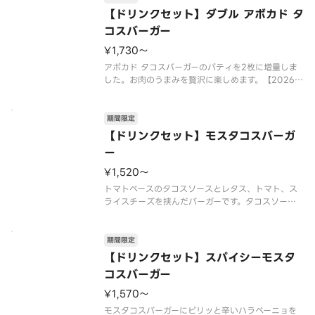
【2026年7月15日（水）〜2026年9月上旬頃まで
【ドリンクセット】ダブル アボカド タ
の販売予定】
コスバーガー
※
¥1,730〜
アボカド タコスバーガーのパティを2枚に増量しま
した。お肉のうまみを贅沢に楽しめます。【2026年
7月15日（水）〜2026年9月上旬頃までの販売予
定】※店舗によっては、期間内に販売を終了する場
合がございます。※チーズは工場で加熱加工をして
期間限定
います。※商品には『
【ドリンクセット】モスタコスバーガ
ー
¥1,520〜
トマトベースのタコスソースとレタス、トマト、ス
ライスチーズを挟んだバーガーです。タコスソース
は、にんにく、玉ねぎ、キャベツなどの野菜を加
え、数種類のスパイスを使用し、食欲をそそるソー
スに仕立てました。【2026年7月15日（水）〜202
期間限定
6年9月上旬頃までの販売
【ドリンクセット】スパイシーモスタ
コスバーガー
¥1,570〜
モスタコスバーガーにピリッと辛いハラペーニョを