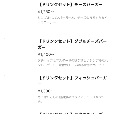
ない場合がございます。※店舗によっては、期間内
【ドリンクセット】チーズバーガー
に販売を終了する場合がございます。※食材の増減
量・不使用等のご要望にはお応え
¥1,250〜
シンプルなハンバーガーと、チーズのまろやかなハ
ーモニー。
※食材の増減量・不使用等のご要望にはお応えいた
しかねます。
※店舗によっては使用食材や野菜のカット方法が異
なる場合があります。
【ドリンクセット】ダブルチーズバー
ガー
¥1,400〜
ケチャップとマスタードの味が嬉しいシンプルなハ
ンバーガーに、定番のチーズの組み合わせ。ダブル
パティのチーズバーガーに期待です。※一部店舗で
はお取り扱いのない場合がございます。※店舗によ
【ドリンクセット】フィッシュバーガ
っては、期間内に販売を終了する場合がございま
す。※食材の増減量・不使用等のご
ー
¥1,380〜
さっぱりとした白身魚のフライに、チーズがマッ
チ。
※食材の増減量・不使用等のご要望にはお応えいた
しかねます。