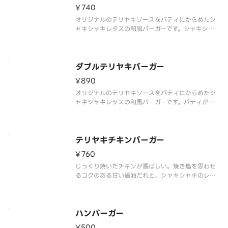
¥740
オリジナルのテリヤキソースをパティにからめたシ
ャキシャキレタスの和風バーガーです。シャキシャ
キレタスの和風バーガーです。※商品の栄養成分・
アレルゲン・主要原産地に関しては《モスバーガ
ー》のホームページをご覧下さい。※食材の増減
量・不使用等のご要望にはお応えいた
ダブルテリヤキバーガー
¥890
オリジナルのテリヤキソースをパティにからめたシ
ャキシャキレタスの和風バーガーです。パティがダ
ブルでボリュームアップ！※商品の栄養成分・アレ
ルゲン・主要原産地に関しては《モスバーガー》の
ホームページをご覧下さい。※食材の増減量・不使
用等のご要望にはお応えいたしか
テリヤキチキンバーガー
¥760
じっくり焼いたチキンが香ばしい。焼き鳥を思わせ
るコクのある甘い醤油だれと、シャキシャキのレタ
スが美味しい和風バーガーです。
※商品の栄養成分・アレルゲン・主要原産地に関し
てはモスバーガーのホームページをご覧下さい。
※一部の商品については扱っていない店舗もあり
ハンバーガー
¥500