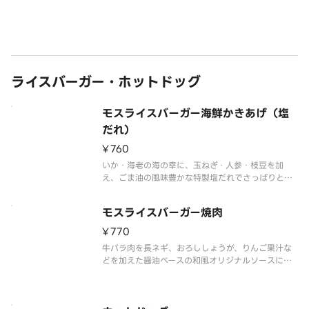
ブレンドしたチーズを乗せました。グリーンリーフ
とトマト、そして芳醇な和風バーベキューソースが
食欲をそそるモスの自信作です。
※パティに含まれる牛肉は､100％国産です
ライスバーガー・ホットドッグ
モスライスバーガー海鮮かきあげ（塩
だれ）
¥760
いか・海老の海の幸に、玉ねぎ・人参・枝豆を加
え、ごま油の風味豊かな特製塩だれでさっぱりと仕
上げました。
※モスライスバーガーとドリンクを合わせてご注文
モスライスバーガー焼肉
される場合はセットメニューがお得です。
※一部の商品については扱っていない店舗もありま
¥770
す。
牛バラ肉を長ネギ、おろししょうが、りんご果汁な
※食材の増減量・不
どを加えた醤油ベースの和風オリジナルソースに漬
け込みました。お店で焼きあげる焼肉の香りが食欲
をそそります。
※一部の商品については扱っていない店舗もありま