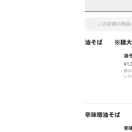
油そば ※麺大
油
¥1,
香ば
しさ
シュ
プル
辛味噌油そば 
辛