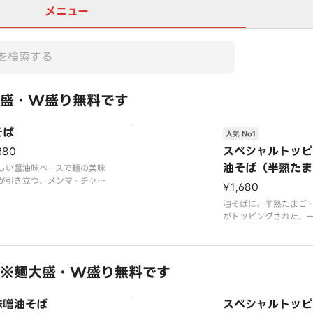
メニュー
盛・W盛り無料です
そば
人気 No1
スペシャルトッピ
380
油そば（半熟たま
しい醤油味ベースで麺の美味
が引き立つ、メンマ・チャー
ぎゴマ）
¥1,680
ー・ネギ・のりが乗ったシン
油そばに、半熟たまご
な油そば
がトッピングされた、
一品
※麺大盛・W盛り無料です
味噌油そば
スペシャルトッピ