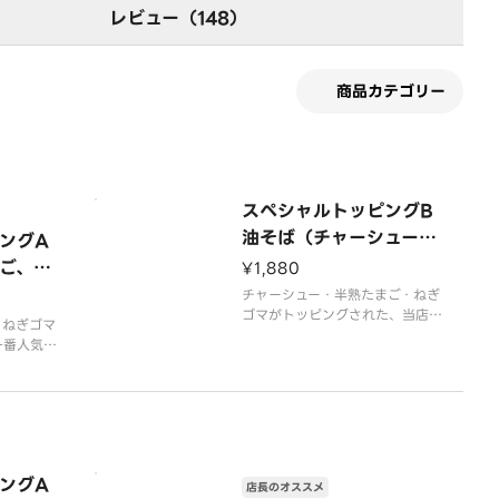
レビュー（148）
商品カテゴリー
スペシャルトッピングB
油そば（チャーシュー2
ングA
枚、半熟たまご、ねぎゴ
ご、ね
¥1,880
マ）
チャーシュー・半熟たまご・ねぎ
ゴマがトッピングされた、当店お
・ねぎゴマ
すすめの油そば
一番人気の
ングA
店長のオススメ