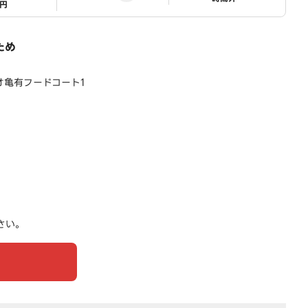
1円
ため
リオ亀有フードコート1
さい。