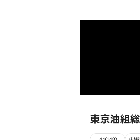
東京油組総
148件のレ
4.1
(
148
)
店舗