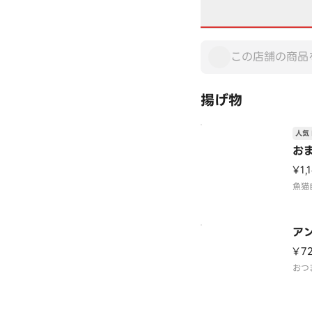
揚げ物
人気 
お
¥1,
魚猫
ア
¥7
おつ