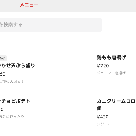
メニュー
鶏もも唐揚げ
No1
まかせ天ぷら盛り
¥720
ジューシー唐揚げ
160
自慢の天ぷら！
ンチョビポテト
カニクリームコロ
個
20
¥420
まみにぴったり！
クリーミー！