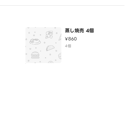
蒸し焼売 4個
¥860
4個