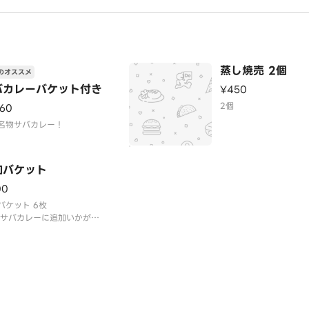
蒸し焼売 2個
のオススメ
バカレーバケット付き
¥450
2個
160
名物サバカレー！
加バケット
00
バケット 6枚
 サバカレーに追加いかがで
うか！