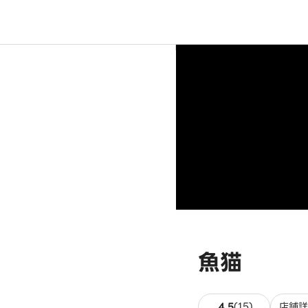
魚猫
15件のレビ
4.5
(
15
)
店舗詳