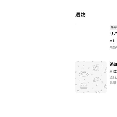
温物
店長
サ
¥1,
魚猫
追
¥3
追加
名物
しょ