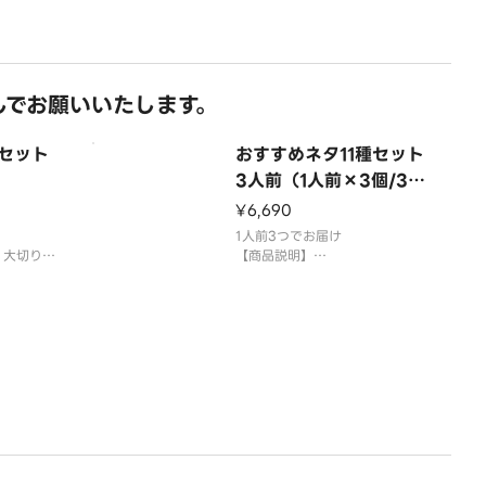
供していま
国産米を使用しております。
さ
「わさび抜き」でご提供していま
す
しでお願いいたします。
種セット
おすすめネタ11種セット
3人前（1人前×3個/33
貫）
¥6,690
1人前3つでお届け
、大切りサ
【商品説明】
、いか、と
中とろ、大切りまぐろ、大切りサ
んがわ、う
ーモン、大切りはまち、いか、と
ぎとろ
ろサーモン、えび、えんがわ、う
なぎ、いくら、特盛ねぎとろ
ます。
供していま
国産米を使用しております。
さびをつけ
「わさび抜き」でご提供していま
い。
す。お好みで別添のわさびをつけ
てお召し上がりくだ