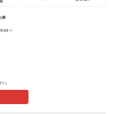
1円
ため
48-1
さい。