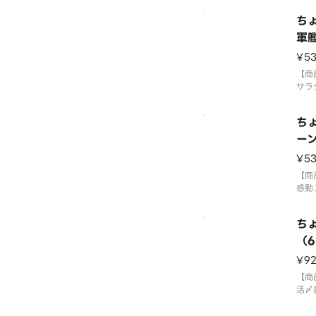
到着
「わ
ち
す。
てお
軍
3貫
¥5
ご注
て盛
【商
⚠️
サラ
国産
「わ
ち
す。
てお
ー
3貫
¥5
ご注
て盛
【商
⚠️
感動
国産
「わ
ち
す。
てお
（
3貫
¥9
ご注
て盛
【商
⚠️
活〆
国産
「わ