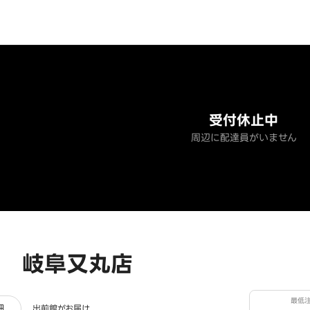
受付休止中
周辺に配達員がいません
 岐阜又丸店
最低
ー
細
出前館がお届け