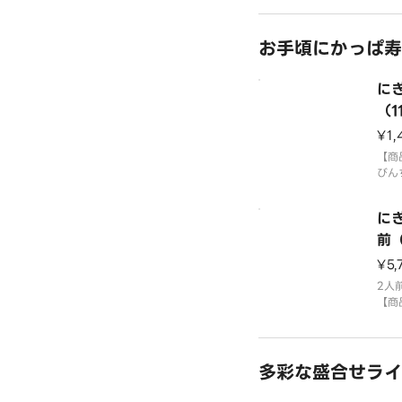
「わ
す。
てお
お手頃にかっぱ寿
3貫
ご注
にぎ
て盛
⚠️
（1
¥1,
【商
びん
ン、
貝、
に
とろ
＊平
前（
合が
¥5,
国産
「わ
2人
す。
【商
びん
ン、
貝、
多彩な盛合せライ
とろ
＊平
合が