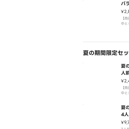
バ
国産
「わ
¥2,
【商
中と
まち
モン
んが
盛い
ーン
夏の期間限定セッ
＊平
合が
夏の
人前
¥2,
【商
中と
ーモ
切り
夏
いく
＊平
4人
合が
貫
¥9,
国産