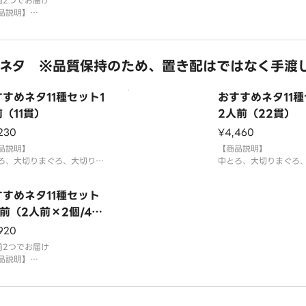
さび抜き」でご提供していま
前2つでお届け
「わさび抜き」でご提
お好みで別添のわさ
品説明】
す。お好みで別添のわ
ろ、大切りまぐろ、大切りサ
ン、とろサーモン、えび、大
あわび、えんがわ、うなぎ、
ネタ ※品質保持のため、置き配はではなく手渡
ら、特盛ねぎとろ、玉子
貝は蒸しほたてで提供する場
ございます。
すめネタ11種セット1
おすすめネタ11
米を使用しております。
さび抜き」でご提供していま
（11貫）
2人前（22貫）
230
¥4,460
品説明】
【商品説明】
ろ、大切りまぐろ、大切りサ
中とろ、大切りまぐろ
ン、大切りはまち、いか、と
ーモン、大切りはまち
ーモン、えび、えんがわ、う
ろサーモン、えび、え
すすめネタ11種セット
、いくら、特盛ねぎとろ
なぎ、いくら、特盛ね
前（2人前×2個/44
米を使用しております。
国産米を使用しており
）
920
さび抜き」でご提供していま
「わさび抜き」でご提
お好みで別添のわさびをつけ
前2つでお届け
す。お好みで別添のわ
召し上がりください。
品説明】
てお召し上がりくださ
お届け後は
ろ、大切りまぐろ、大切りサ
⚠️お届け後は
ン、大切りはまち、いか、と
ーモン、えび、えんがわ、う