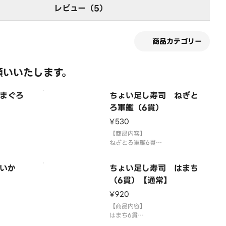
レビュー（5）
商品カテゴリー
願いいたします。
まぐろ
ちょい足し寿司 ねぎと
ろ軍艦（6貫）
¥530
【商品内容】
ねぎとろ軍艦6貫
。
国産米を使用しております。
供していま
「わさび抜き」でご提供していま
いか
ちょい足し寿司 はまち
けてお召し
す。お好みで別添のわさびをつけ
てお召し上がりください。
（6貫）【通常】
ます。
3貫盛り・ちょい足し寿司を複数
¥920
ご注文の場合1つの容器にまとめ
ご注文の場
て盛り付ける場合がございます。
【商品内容】
盛り付け
⚠️お届け後は早めにお召
はまち6貫
ます。
※画像はイメージです。