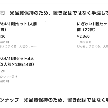
す。お好みで別添のわ
さび抜き」でご提供していま
てお召し上がりくださ
お好みで別添のわさびをつけ
3貫盛り・ちょい足し寿
召し上がりください。
司 ※品質保持のため、置き配はではなく手渡し
ご注文の場合1つの容器
盛り・ちょい足し寿司を複数
て盛り付ける場合がご
文の場合1つの容器にまとめ
⚠️お届け後は早めにお
わい11種セット1人前
にぎわい11種セッ
り付ける場合がございます。
お届け後は早めにお召し上が
1貫）
前（22貫）
430
¥2,860
品説明】
【商品説明】
ちょうまぐろ、大切りサーモ
びんちょうまぐろ、大
えび、いか、えんがわ、＊平
ン、えび、いか、えん
ししゃもっこ軍艦、特盛ねぎ
貝、ししゃもっこ軍艦
ぎわい11種セット4人
、サラダ、感動コーン、玉子
とろ、サラダ、感動コ
貝は蒸しほたてで提供する場
2人前×2個/44貫）
＊平貝は蒸しほたてで
ございます。
合がございます。
720
米を使用しております。
国産米を使用しており
さび抜き」でご提供していま
前2つでお届け
「わさび抜き」でご提
お好みで別添
品説明】
す。お好みで別添
ちょうまぐろ、大切りサーモ
えび、いか、えんがわ、＊平
ししゃもっこ軍艦、特盛ねぎ
ンナップ ※品質保持のため、置き配はではなく
、サラダ、感動コーン、玉子
貝は蒸しほたてで提供する場
ございます。