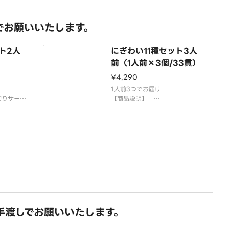
さびをつけ
い。
司を複数
でお願いいたします。
にまとめ
ざいます。
召
ト2人
にぎわい11種セット3人
前（1人前×3個/33貫）
¥4,290
1人前3つでお届け
切りサーモ
【商品説明】
がわ、＊平
びんちょうまぐろ、大切りサーモ
、特盛ねぎ
ン、えび、いか、えんがわ、＊平
ーン、玉子
貝、ししゃもっこ軍艦、特盛ねぎ
提供する場
とろ、サラダ、感動コーン、玉子
＊平貝は蒸しほたてで提供する場
ます。
合がございます。
供していま
国産米を使用しております。
「わさび抜き」でご提供して
手渡しでお願いいたします。