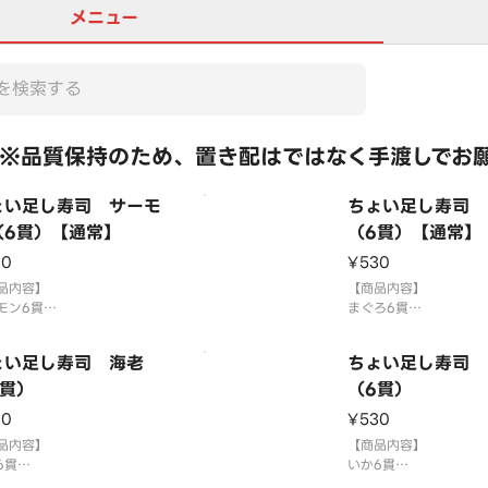
メニュー
※品質保持のため、置き配はではなく手渡しでお
ょい足し寿司 サーモ
ちょい足し寿司 
（6貫）【通常】
（6貫）【通常】
30
¥530
品内容】
【商品内容】
モン6貫
まぐろ6貫
像はイメージです。
※画像はイメージです
さび抜き」でご提供していま
「わさび抜き」でご提
ょい足し寿司 海老
ちょい足し寿司 
別添のわさびをつけてお召し
す。別添のわさびをつ
りください。
6貫）
上がりください。
（6貫）
米を使用しております。
国産米を使用しており
30
¥530
い足し寿司を複数ご注文の場
品内容】
ちょい足し寿司を複数
【商品内容】
つの容器にまとめて盛り付け
6貫
合1つの容器にまとめて
いか6貫
合がございます。
米を使用しております。
る場合がございます。
国産米を使用しており