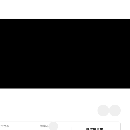
注文金額
標準送料
ステータス
受付休止中