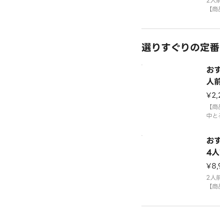
「わ
2人
す。
【商
中と
ーモ
切り
選りすぐりの定番
いく
＊平
合が
おす
国産
「わ
人前
す
¥2,
【商
中と
ーモ
ろサ
お
なぎ
4人
国産
貫
¥8,
「わ
す。
2人
てお
【商
⚠️
中と
ーモ
ろサ