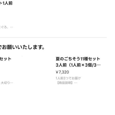
ト1人前
まぐろ、大
いか、玉
とろ
ます。
でお願いいたします。
供していま
さびをつけ
い。
種セット
夏のごちそう11種セット
召し上がり
3人前（1人前×3個/33
貫）
¥7,320
1人前3つでお届け
、大切りサ
【商品説明】
、えび、大
中とろ、大切りまぐろ、大切りサ
、うなぎ、
ーモン、とろサーモン、えび、大
、玉子
切りあわび、えんがわ、うなぎ、
提供する場
いくら、特盛ねぎとろ、玉子
＊平貝は蒸しほたてで提供する場
ます。
合がございます。