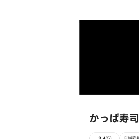
かっぱ寿司
5件のレビュ
3.4
(
5
)
店舗詳