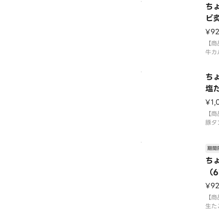
ち
す。
てお
ビ
3貫
¥9
ご注
て盛
【商
⚠️
牛カ
国産
「わ
ち
す。
てお
塩
3貫
¥1,
ご注
て盛
【商
⚠️
豚タ
国産
「わ
期間
す。
てお
ち
3貫
（
ご注
て盛
¥9
⚠️
【商
生た
国産