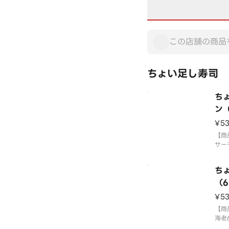
ちょい足し寿司 
ち
ン
¥5
【商
サー
※画
「わ
ち
す。
上が
（
国産
¥5
ちょ
【商
合1
海老
る場
国産