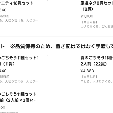
ラエティ16貫セット
厳選ネタ8貫セッ
米を使用しております。
さび抜き」でご提供して
（8貫）
840
¥1,000
品説明】
ろ、大切りまぐろ、大切りは
【商品内容】
、大切りサーモン、とろサー
大切りまぐろ、びん長
、いか、赤えび、＊平貝、え
切りサーモン、えび、
わ、えび、煮穴子、玉子、特
子、いくら、特盛ねぎ
くら、特盛ねぎとろ、感動コ
国産米を使用しており
、サラダ軍艦。
ト ※品質保持のため、置き配はではなく手渡し
「わさび抜き」でご提
貝は蒸しほたてで提供する場
す。お好みで別添のわ
ございます。
てお召し上がりくださ
ごちそう11種セット1
夏のごちそう11
⚠️お届け後は早めにお
ください。
（11貫）
2人前（22貫）
アレル
440
¥4,880
品説明】
【商品説明】
ろ、大切りまぐろ、大切りサ
中とろ、大切りまぐろ
ン、とろサーモン、えび、大
ーモン、とろサーモン
あわび、えんがわ、うなぎ、
切りあわび、えんがわ
のごちそう11種セット
ら、特盛ねぎとろ、玉子
いくら、特盛ねぎとろ
貝は蒸しほたてで提供する場
前（2人前×2個/44
＊平貝は蒸しほたてで
ございます。
合がございます。
）
760
米を使用しております。
国産米を使用しており