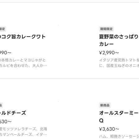
限定
期間限定
のコク旨カレークワト
夏野菜のさっぱり
カレー
990〜
¥2,990〜
の本格カレーとマヨじゃがと
イタリア産完熟トマト
カルビを合わせた、大人から
に、国産玉ねぎのオニ
まで楽しめる夏限定のクワト
ー、北海道産生クリー
登場！イタリア産完熟トマト
産小麦粉で作る爽やか
スに北海道産生クリームと夏
マトカレー。コーンや
を合わせた「夏野菜のさっぱ
ニ、チェリートマトな
マトカレー」、北海道産生ク
な夏野菜が楽しめる、
ムとバターがコクを引き出す
快な夏の新作。オニオ
ろやかバターチキ
ン、ズッキーニ、トマ
品
新商品
ールドチーズ
オールスターミー
Q
,630〜
¥3,630〜
産モッツァレラチーズ、北海
カマンベールチーズ、イタリ
ハム、粗挽きソーセー