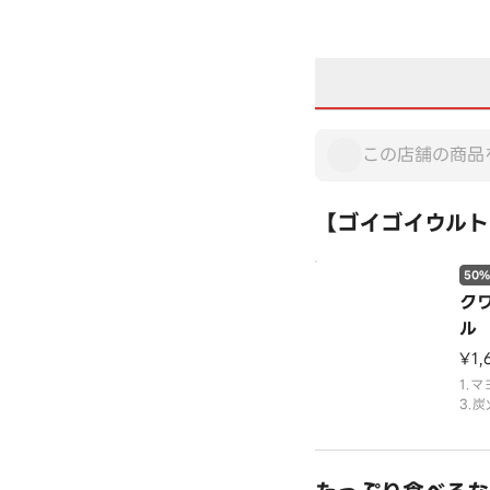
【ゴイゴイウルト
50%
ク
ル
¥1,
1.
3.
の組