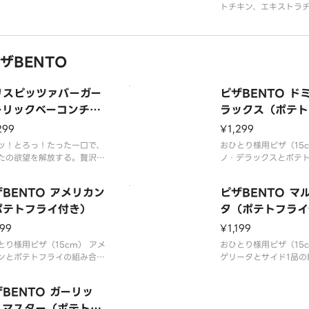
ボッコンチーニ、チェダーソ
トチキン、エキストラ
、パルメザンミックス（パル
しベーコン、BBQソー
ンチーズ・チェダーチーズ・
トソース
ダチーズ）
ザBENTO
リスピッツァバーガー
ピザBENTO ド
ーリックベーコンチー
ラックス（ポテト
（ポテトフライ付き）
付き）
299
¥1,299
ッ！とろっ！たった一口で、
おひとり様用ピザ（15c
たの欲望を解放する。贅沢な
ノ・デラックスとポテ
ズと具材を、ザクザク食感で
組み合わせ。ペパロニ
ばる幸せ。ベーコン、イタリ
ンソーセージ、マッシ
BENTO アメリカン
ピザBENTO マ
ソーセージ、ハムと、食欲を
ピーマン、オニオン、
するガーリックを挟みまし
ポテトフライ付き）
ス
タ（ポテトフライ
199
¥1,199
とり様用ピザ（15cm） アメ
おひとり様用ピザ（15c
ンとポテトフライの組み合わ
ゲリータとサイド1品の
ペパロニ、トマトソース
せ。イタリア産ボッコ
バジル、チェリートマ
BENTO ガーリッ
ソース
・マスター（ポテトフ