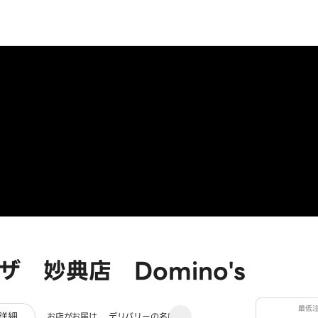
 妙典店 Domino's
最低
レビュー
詳細
お店がお届け
デリバリーの名店