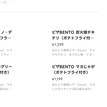
チーズ、燻
ス、トマ
ミノ・デ
ピザBENTO 炭火焼チキ
フライ
テリ（ポテトフライ付
き）
¥1,299
m） ドミ
おひとり様用ピザ（15cm） テリ
トフライの
ヤキチキン、ほうれん草、マヨソ
、イタリア
ース、コーン、トマトソース
ュルーム、
ルゲリー
ピザBENTO マヨじゃが
トマトソー
付き）
（ポテトフライ付き）
¥1,199
m） マル
おひとり様用ピザ（15cm） マヨ
組み合わ
じゃがとサイド1品の組み合わ
ンチーニ、
せ。ポテト、粗挽きソーセージ、
ト、トマト
コーン、マヨソース（ダブル）、
パセリ、トマトソース