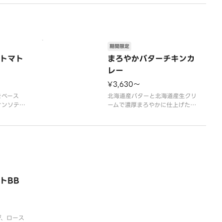
期間限定
トマト
まろやかバターチキンカ
レー
¥3,630〜
をベース
北海道産バターと北海道産生クリ
オンソテ
ームで濃厚まろやかに仕上げたバ
ムと北海道
ターチキンカレーにこだわりのト
な酸味のト
ッピングを重ねた一枚。ほうれん
ズッキー
草とローストチキンの旨み、マッ
ど彩り豊か
シュルームのコク、2色パプリカ
さっぱり爽
の彩り。芳醇なカレーの香りとバ
ン、コー
ターの余韻が広がる、満足感たっ
トカレー
ぷりの新作。ほうれん
トBB
ジ、ロース