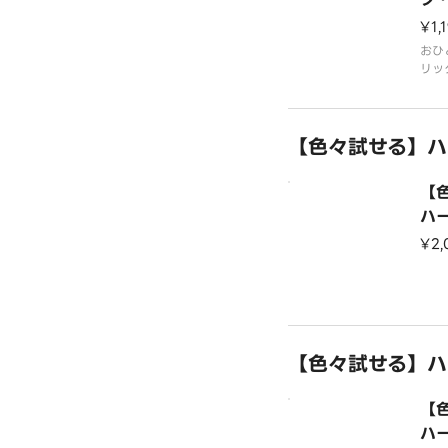
ラ
¥1,
おひ
リッ
の組
ル）
ーコ
【色々試せる】ハ
トソ
【
ハ
¥2
【色々試せる】ハ
【
ハ