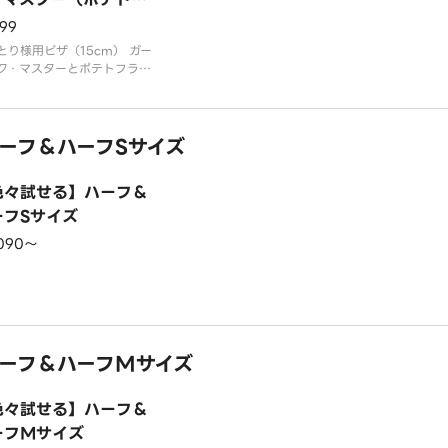
イ付き）
199
とり様用ピザ（15cm） ガー
ク・マスターとポテトフライ
み合わせ。ガーリック（ダブ
、粗挽きソーセージ、燻しベ
ン、ブラックペッパー、トマ
ーフ＆ハーフSサイズ
ース
色々試せる】ハーフ＆
ーフSサイズ
,090〜
ーフ＆ハーフMサイズ
色々試せる】ハーフ＆
ーフMサイズ