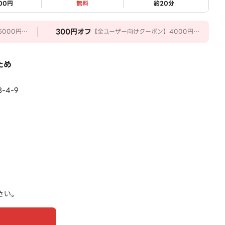
200円
無料
約
20
分
300
円オフ
000円以
【全ユーザー向けクーポン】4000円以
上のご注文で300円OFF
ため
-4-9
さい。