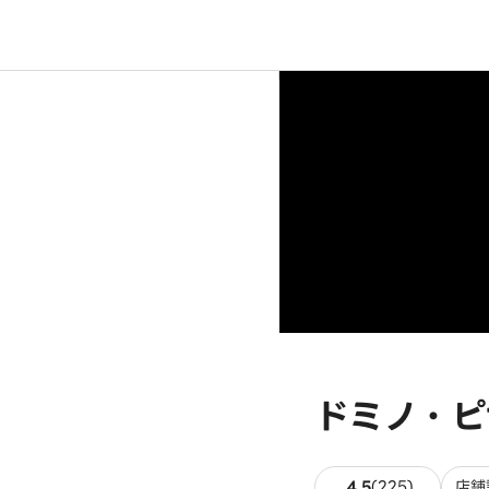
ドミノ・ピザ
225件の
4.5
(
225
)
店舗