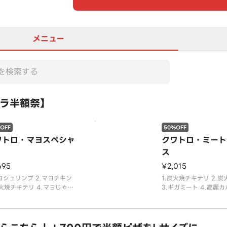
メニュー
ラ半額祭】
OFF
50%OFF
ワトロ・マヨスペシャ
クワトロ・ミート
ス
695
¥2,015
マヨシュリンプ 2.マヨチキン
1.炭火焼チキテリ 2.
炭火焼チキテリ 4.マヨじゃが
3.ギガミート 4.高麗
み合わせ。
み合わせ。