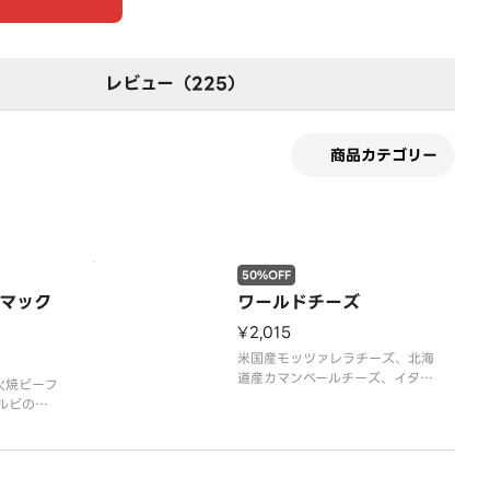
レビュー（225）
商品カテゴリー
50%OFF
マック
ワールドチーズ
¥2,015
米国産モッツァレラチーズ、北海
道産カマンベールチーズ、イタリ
炭火焼ビーフ
ア産ボッコンチーニ、チェダーソ
カルビの組
ース、パルメザンミックス（パル
メザンチーズ・チェダーチーズ・
ゴーダチーズ）