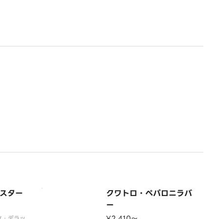
スター
クワトロ・ペパロニラバ
ー
¥2,410〜
ミノ・デラッ