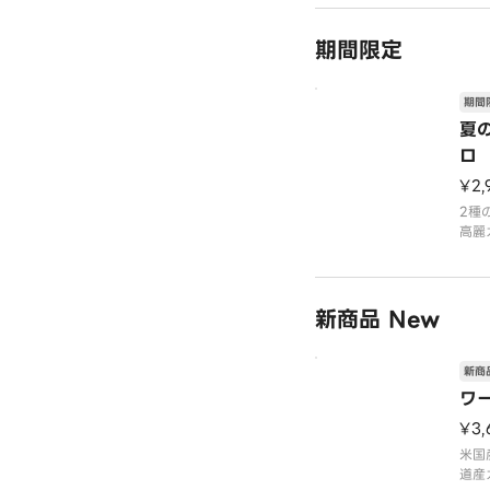
期間限定
期間
夏
ロ
¥2,
2種
高麗
子供
ロが
ベー
野菜
新商品 New
りト
リー
「ま
新商
ワ
¥3
米国
道産