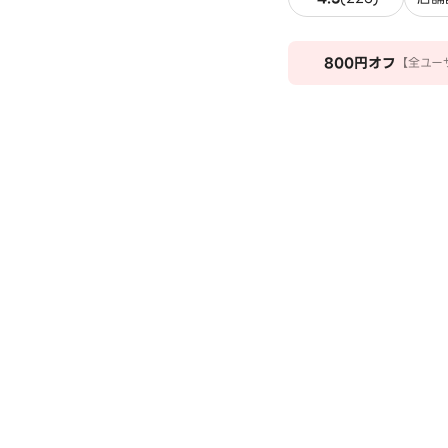
800
円オフ
【全ユー
上のご注文