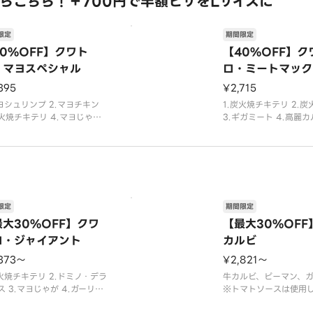
らこちら！＋700円で半額ピザをLサイズに
限定
期間限定
0%OFF】クワト
【40%OFF】ク
・マヨスペシャル
ロ・ミートマック
395
¥2,715
マヨシュリンプ 2.マヨチキン
1.炭火焼チキテリ 2.
炭火焼チキテリ 4.マヨじゃが
3.ギガミート 4.高麗
み合わせ。
み合わせ。
限定
期間限定
最大30%OFF】クワ
【最大30%OFF
ロ・ジャイアント
カルビ
373〜
¥2,821〜
炭火焼チキテリ 2.ドミノ・デラ
牛カルビ、ピーマン、
ス 3.マヨじゃが 4.ガーリッ
※トマトソースは使用
マスターの組み合わせ。
せん。