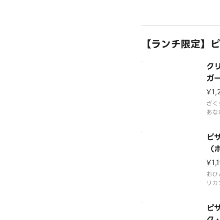
ア産
ース
メザ
ゴー
【ランチ限定】ピ
ク
ガ
ズ
¥1,
ざく
あな
チー
ほお
ピザ
アン
刺激
（
た。
¥1,
おひ
リカ
せ。
ピザ
ク