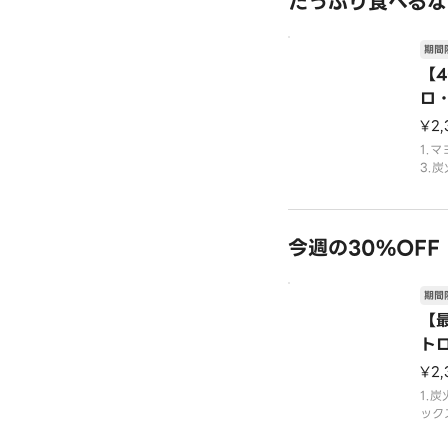
たっぷり食べるな
期間
【4
ロ
¥2,
1.
3.
の組
今週の30%OFF
期間
【
ト
¥2,
1.
ック
ク・