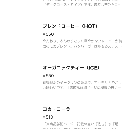
（ダークローストタイプ）です。適度な苦みとコク
がありながら爽やかな後味も合わせ持っています。
「※商品詳細ページに記載の無い『抜き』や『増
量』などのご要望には対応いたしかねます。あらか
じめご了承ください。」
ブレンドコーヒー（HOT）
¥550
やんわり、ふんわりとした華やかなフレーバーが特
徴のモカブレンド。ハンバーガーはもちろん、スイ
ーツともベストマッチです。「※商品詳細ページに
記載の無い『抜き』や『増量』などのご要望には対
応いたしかねます。あらかじめご了承ください。」
オーガニックティー（ICE）
¥550
有機栽培のダージリンの茶葉で、すっきりとやさし
い味わいです。「※商品詳細ページに記載の無い
『抜き』や『増量』などのご要望には対応いたしか
ねます。あらかじめご了承ください。」
コカ・コーラ
¥510
「※商品詳細ページに記載の無い『抜き』や『増