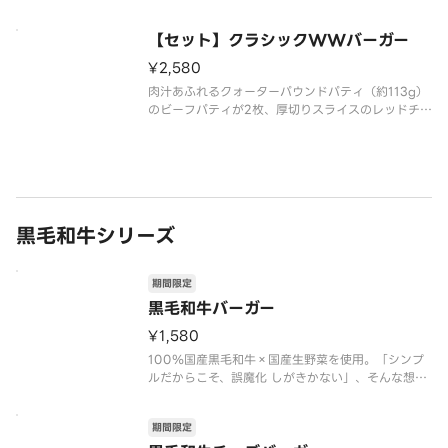
ギネスブックにも記載された栄養価NO．1のフルー
ツ、クリーミーでコクのある味わいはパティとの相
【セット】クラシックWWバーガー
性も抜群です。ケチャップ・マスタード入でリニュ
ーアル！上質な素材で丁
¥2,580
肉汁あふれるクォーターパウンドパティ（約113g）
のビーフパティが2枚、厚切りスライスのレッドチェ
ダーチーズが2枚、ピクルス、オニオン、トマト、グ
リーンカールがサンド！ケチャップ・マスタード追
加でリニューアル！ボリューム満点のバーガーで
す。「※商品詳細ページに
黒毛和牛シリーズ
期間限定
黒毛和牛バーガー
¥1,580
100％国産黒毛和牛×国産生野菜を使用。「シンプ
ルだからこそ、誤魔化 しがきかない」、そんな想い
から、素材選びから調理工程に至るまで、徹底的
に“ていねいさ”を追求。ブランドの 原点である“品
期間限定
質の高さ”や“手づくり”を見つめ直し、プライドをか