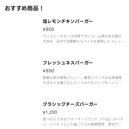
鶏の美味しさを十分に味わえま
おすすめ商品！
塩レモンチキンバーガー
¥850
クリスピーチキンは肉厚でボリューム感のある鶏モ
モ肉を、店内で8種類のスパイスを使用したフレッシ
ュネス特製の衣をつけて揚げました。爽やかな酸味
の効いた瀬戸内産のレモンピールとレモン果汁を使
ったほど良い苦味と酸味が特徴の「塩レモンソー
ス」を合わせたサクっとジューシ
フレッシュネスバーガー
¥850
創業以来の看板メニュー。黄色いバンズは北海道産
かぼちゃを練り込んだこだわりのパンプキンバン
ズ。ジューシーなパティ、特製ミートソース、マヨ
ネーズ、厚切りトマトがほのかに甘いバンズとの相
性抜群です。「※商品詳細ページに記載の無い『抜
き』や『増量』などのご要望には対
クラシックチーズバーガー
¥1,200
食べ応え十分なクォーターバウンド（113g）のパテ
ィ、シャキッとした歯ごたえの新鮮野菜、厚切りス