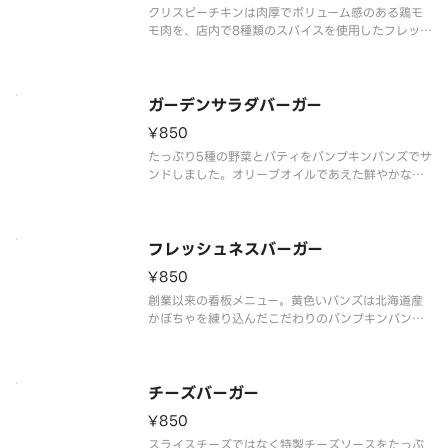
クリスピーチキンは肉厚でボリューム感のある鶏モ
モ肉を、店内で8種類のスパイスを使用したフレッシ
ュネス特製の衣をつけて揚げました。爽やかな酸味
の効いた瀬戸内産のレモンピールとレモン果汁を使
ったほど良い苦味と酸味が特徴の「塩レモンソー
ス」を合わせたサクっとジューシ
ガーデンサラダバーガー
¥850
たっぷり5種の野菜とパティをパンプキンバンズでサ
ンドしました。オリーブオイルであえた鮮やかな紫
キャベツマリネの酸味がアクセント。すりおろし野
菜のオリジナルソースは、野菜とパティの美味しさ
を引き立てます。彩り豊かな見た目の想像を超え
た、旨味と満足感が詰まった一品
フレッシュネスバーガー
¥850
創業以来の看板メニュー。黄色いバンズは北海道産
かぼちゃを練り込んだこだわりのパンプキンバン
ズ。ジューシーなパティ、特製ミートソース、マヨ
ネーズ、厚切りトマトがほのかに甘いバンズとの相
性抜群です。「※商品詳細ページに記載の無い『抜
き』や『増量』などのご要望には対
チーズバーガー
¥850
スライスチーズではなく特製チーズソースをたっぷ