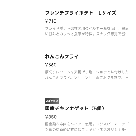
無い『抜き』や『増量』などのご要望には対応いた
しかねます。あらかじめご了承ください。」
フレンチフライポテト Lサイズ
¥710
フライドポテト発祥の地のベルギー産を使用。程良
い甘みとカリッと食感が特徴。スナック感覚で召し
上がりいただけます。「※商品詳細ページに記載の
無い『抜き』や『増量』などのご要望には対応いた
しかねます。あらかじめご了承ください。」
れんこんフライ
¥560
厚切りレンコンを素揚げし塩コショウで味付けした
れんこんフライ。シャキシャキホクホク食感で、ビ
タミンCや食物繊維が豊富です。「※商品詳細ページ
に記載の無い『抜き』や『増量』などのご要望には
対応いたしかねます。あらかじめご了承くださ
い。」
お店価格
国産チキンナゲット（5個）
¥350
国産鶏ムネ肉をメインに使用。クリスピーでゴツゴ
ツ感のある軽い衣にはフレッシュネスオリジナルブ
レンドの香辛料をプラスしています。ブラックペッ