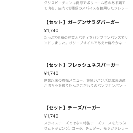
クリスピーチキンは肉厚でボリューム感のある鶏モ
モ肉を、店内で8種類のスパイスを使用したフレッシ
ュネス特製の衣をつけて揚げました。爽やかな酸味
の効いた瀬戸内産のレモンピールとレモン果汁を使
【セット】ガーデンサラダバーガー
ったほど良い苦味と酸味が特徴の「塩レモンソー
ス」を合わせたサクっとジューシ
¥1,740
たっぷり5種の野菜とパティをパンプキンバンズでサ
ンドしました。オリーブオイルであえた鮮やかな紫
キャベツマリネの酸味がアクセント。すりおろし野
菜のオリジナルソースは、野菜とパティの美味しさ
を引き立てます。彩り豊かな見た目の想像を超え
た、旨味と満足感が詰まった一品
【セット】フレッシュネスバーガー
¥1,740
創業以来の看板メニュー。黄色いバンズは北海道産
かぼちゃを練り込んだこだわりのパンプキンバン
ズ。ジューシーなパティ、特製ミートソース、マヨ
ネーズ、厚切りトマトがほのかに甘いバンズとの相
性抜群です。「※商品詳細ページに記載の無い『抜
き』や『増量』などのご要望には対
【セット】チーズバーガー
¥1,740
スライスチーズではなく特製チーズソースをたっぷ
りとトッピング。ゴーダ、チェダー、モッツァレラの