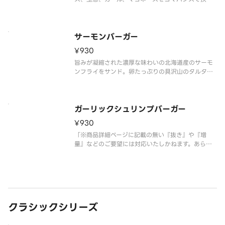
ました。タイの代表的なチリソース“シラチャーソー
ス“とサルサdeチリのダブルソースを使用しまし
た。「※商品詳細ページに記載の無い『抜き』や
『増量』などのご要望には対応いた
サーモンバーガー
¥930
旨みが凝縮された濃厚な味わいの北海道産のサーモ
ンフライをサンド。卵たっぷりの具沢山のタルタル
ソースを合わせ、クリーミーで味わい深い一品で
す。「※商品詳細ページに記載の無い『抜き』や
『増量』などのご要望には対応いたしかねます。あ
らかじめご了承ください。」
ガーリックシュリンプバーガー
¥930
「※商品詳細ページに記載の無い『抜き』や『増
量』などのご要望には対応いたしかねます。あらか
じめご了承ください。」
クラシックシリーズ