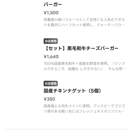
バーガー
¥1,500
栄養価の高いフルーツとして女性にも人気のアボカ
ドを贅沢にハーフカット使用し、クォーターパウン
ドパティ（約113g）、シャキッとした歯ごたえの新
鮮野菜、厚切りスライスのレッドチェダーチーズと
ともにサンドしました。ケチャップ・マスタード入
お店価格
でリニューアル！「※商品詳
【セット】黒毛和牛チーズバーガー
¥1,640
100％国産黒毛和牛×国産生野菜を使用。「シンプ
ルだからこそ、誤魔化 しがきかない」、そんな想い
から、素材選びから調理工程に至るまで、徹底的
に“ていねいさ”を追求。ブランドの 原点である“品
お店価格
質の高さ”や“手づくり”を見つめ直し、プライドをか
けて完成させた自信作
国産チキンナゲット（5個）
¥350
国産鶏ムネ肉をメインに使用。クリスピーでゴツゴ
ツ感のある軽い衣にはフレッシュネスオリジナルブ
レンドの香辛料をプラスしています。ブラックペッ
パー、パプリカ、オニオン、ガーリック、バジル、コ
リアンダー、セロリ等が素材の旨味を引き立たせ、