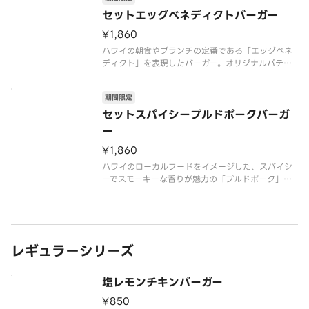
スを合わせました。さらに、店内仕込みの華やかな
コールスローをトッピング。肉
セットエッグベネディクトバーガー
¥1,860
ハワイの朝食やブランチの定番である「エッグベネ
ディクト」を表現したバーガー。オリジナルパティ
に、レッドチェダーチーズ、香ばしいベーコン、と
ろ～りとした半熟卵を重ね、ハーブがふわりと香る
期間限定
店内仕込みのオランデーズソースをたっぷりと合わ
せました。濃厚なコクとまろやか
セットスパイシープルドポークバーガ
ー
¥1,860
ハワイのローカルフードをイメージした、スパイシ
ーでスモーキーな香りが魅力の「プルドポーク」を
使用したバーガー。オリジナルパティにレッドチェ
ダーチーズを重ね、甘みとコクのある濃厚BBQソー
スを合わせました。さらに、店内仕込みの華やかな
コールスローをトッピング。肉
レギュラーシリーズ
塩レモンチキンバーガー
¥850