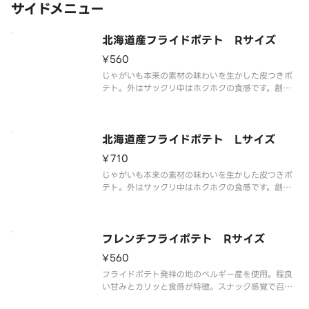
サイドメニュー
北海道産フライドポテト Rサイズ
¥560
じゃがいも本来の素材の味わいを生かした皮つきポ
テト。外はサックリ中はホクホクの食感です。創業
当時よりｌ国産じゃがいもにこだわり、北海道の契
約農場で収穫した「北海コガネ」を使用していま
す。「※商品詳細ページに記載の無い『抜き』や
『増量』などのご要望には対応いたし
北海道産フライドポテト Lサイズ
¥710
じゃがいも本来の素材の味わいを生かした皮つきポ
テト。外はサックリ中はホクホクの食感です。創業
当時よりｌ国産じゃがいもにこだわり、北海道の契
約農場で収穫した「北海コガネ」を使用していま
す。「※商品詳細ページに記載の無い『抜き』や
『増量』などのご要望には対応いたし
フレンチフライポテト Rサイズ
¥560
フライドポテト発祥の地のベルギー産を使用。程良
い甘みとカリッと食感が特徴。スナック感覚で召し
上がりいただけます。「※商品詳細ページに記載の