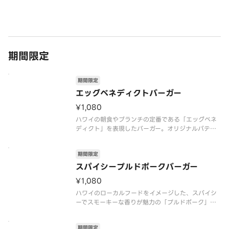
ライスのレッドチェダーチーズをサンド。味付けは
シオ・コショウに加えて、ケチャップ・マスタード
も追加でリニューアルしました「※商品詳細ページ
に記載の無い『抜き』や『増
期間限定
期間限定
エッグベネディクトバーガー
¥1,080
ハワイの朝食やブランチの定番である「エッグベネ
ディクト」を表現したバーガー。オリジナルパティ
に、レッドチェダーチーズ、香ばしいベーコン、と
ろ～りとした半熟卵を重ね、ハーブがふわりと香る
期間限定
店内仕込みのオランデーズソースをたっぷりと合わ
せました。濃厚なコクとまろやか
スパイシープルドポークバーガー
¥1,080
ハワイのローカルフードをイメージした、スパイシ
ーでスモーキーな香りが魅力の「プルドポーク」を
使用したバーガー。オリジナルパティにレッドチェ
ダーチーズを重ね、甘みとコクのある濃厚BBQソー
期間限定