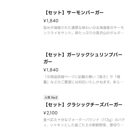
ス“とサルサdeチリのダブルソースを使用しまし
た。「※商品詳細ページに記載の無い『抜き』や
『増量』などのご要望には対応いた
【セット】サーモンバーガー
¥1,840
旨みが凝縮された濃厚な味わいの北海道産のサーモ
ンフライをサンド。卵たっぷりの具沢山のタルタル
ソースを合わせ、クリーミーで味わい深い一品で
す。「※商品詳細ページに記載の無い『抜き』や
『増量』などのご要望には対応いたしかねます。あ
らかじめご了承ください。」
【セット】ガーリックシュリンプバー
ガー
¥1,840
「※商品詳細ページに記載の無い『抜き』や『増
量』などのご要望には対応いたしかねます。あらか
じめご了承ください。」
人気 No2
【セット】クラシックチーズバーガー
¥2,100
食べ応え十分なクォーターバウンド（113g）のパテ
ィ、シャキッとした歯ごたえの新鮮野菜、厚切りス
ライスのレッドチェダーチーズをサンド。味付けは