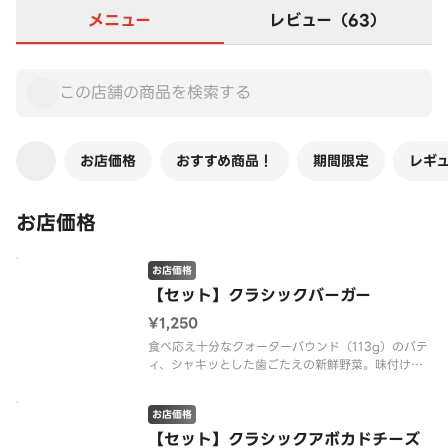
メニュー
レビュー（63）
お店価格
おすすめ商品！
期間限定
レギ
お店価格
お店価格
【セット】クラシックバーガー
¥1,250
食べ応え十分なクォーターバウンド（113g）のパテ
ィ、シャキッとした歯ごたえの新鮮野菜。味付けは
シオ・コショウに加えて、ケチャップ・マスタード
も追加でリニューアルしました！「※商品詳細ペー
お店価格
ジに記載の無い『抜き』や『増量』などのご要望に
は対応いたしかねます。あら
【セット】クラシックアボカドチーズ