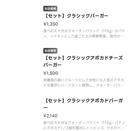
シオ・コショウに加えて、ケチャップ・マスタード
お店価格
も追加でリニューアルしました「※商品詳細ページ
に記載の無い『抜き』や『増
【セット】クラシックバーガー
¥1,250
食べ応え十分なクォーターバウンド（113g）のパテ
ィ、シャキッとした歯ごたえの新鮮野菜。味付けは
シオ・コショウに加えて、ケチャップ・マスタード
も追加でリニューアルしました！「※商品詳細ペー
お店価格
ジに記載の無い『抜き』や『増量』などのご要望に
は対応いたしかねます。あら
【セット】クラシックアボカドチーズ
バーガー
¥1,500
栄養価の高いフルーツとして女性にも人気のアボカ
ドを贅沢にハーフカット使用し、クォーターパウン
ドパティ（約113g）、シャキッとした歯ごたえの新
鮮野菜、厚切りスライスのレッドチェダーチーズと
【セット】クラシックアボカドバーガ
ともにサンドしました。ケチャップ・マスタード入
でリニューアル！「※商品詳
ー
¥2,140
食べ応え十分なクォーターパウンド（113g）パティ
にアボカド1／2個を贅沢にトッピング。アボカドは