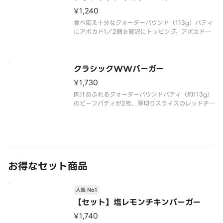
¥1,240
食べ応え十分なクォーターパウンド（113g）パティ
にアボカド1／2個を贅沢にトッピング。アボカドは
ギネスブックにも記載された栄養価NO．1のフルー
ツ、クリーミーでコクのある味わいはパティとの相
性も抜群です。ケチャップ・マスタード入でリニュ
ーアル！上質な素材で丁
クラシックWWバーガー
¥1,730
肉汁あふれるクォーターパウンドパティ（約113g）
のビーフパティが2枚、厚切りスライスのレッドチェ
ダーチーズが2枚、ピクルス、オニオン、トマト、グ
リーンカールがサンド！ケチャップ・マスタード追
加でリニューアル！ボリューム満点のバーガーで
す。「※商品詳細ページに
お得なセット商品
人気 No1
【セット】塩レモンチキンバーガー
¥1,740