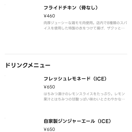
パー、パプリカ、オニオン、ガーリック、バジル、コ
フライドチキン（骨なし）
リアンダー、セロリ等が素材の旨味を引き立たせ、
鶏の美味しさを十分に味わえま
¥460
肉厚ジューシーな鶏モモ肉使用。店内で8種類のスパ
イスを使用した特製の衣をつけて揚げ、ザクッとク
リスピーな食感に。骨なしで食べやすいので、小腹
が空いた時にもおススメです。「※商品詳細ページ
に記載の無い『抜き』や『増量』などのご要望には
対応いたしかねます。あらかじ
ドリンクメニュー
フレッシュレモネード（ICE）
¥650
はちみつ漬けのレモンスライスをたっぷり。レモン
果汁とはちみつの甘酸っぱい味わいとさわやかな香
りです。「※商品詳細ページに記載の無い『抜き』
や『増量』などのご要望には対応いたしかねます。
あらかじめご了承ください。」
自家製ジンジャーエール（ICE）
¥650