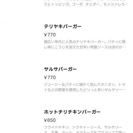
りとトッピング。ゴーダ、チェダー、モッツァレラの
3種類のチーズとワインで仕上げたこだわりの風味は
クセになる味わいです。パティとの相性抜群のスペ
シャルなチーズバーガーです。「※商品詳細ページ
に記載の無い『抜き』や『増
テリヤキバーガー
¥770
幅広い年代に人気のテリヤキバーガー。パティに隠
し味にこうじを加えた甘辛い特製ソースはほのかに
甘いパンプキンバンズとの相性抜群です。たっぷり
のシャキシャキレタスとマヨネーズを添えたコクの
ある味わいです。「※商品詳細ページに記載の無い
『抜き』や『増量』などのご要望
サルサバーガー
¥770
ジューシーなパティに細かく刻んだオニオン、トマ
トなどの野菜を使用したピリっと辛いサルサソース
をトッピング。シャキシャキレタスとみじんオニオ
ンを添えた、スパイシーで食欲をそそる味わいで
す。「※商品詳細ページに記載の無い『抜き』や
『増量』などのご要望には対応いたし
ホットチリチキンバーガー
¥850
フライドチキン、シラチャーソース、サルサソー
ス、玉葱、カール、マヨネーズをゴマバンズで挟み