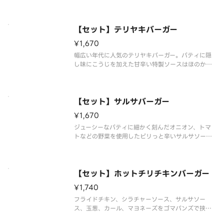
3種類のチーズとワインで仕上げたこだわりの風味は
クセになる味わいです。パティとの相性抜群のスペ
シャルなチーズバーガーです。「※商品詳細ページ
に記載の無い『抜き』や『増
【セット】テリヤキバーガー
¥1,670
幅広い年代に人気のテリヤキバーガー。パティに隠
し味にこうじを加えた甘辛い特製ソースはほのかに
甘いパンプキンバンズとの相性抜群です。たっぷり
のシャキシャキレタスとマヨネーズを添えたコクの
ある味わいです。「※商品詳細ページに記載の無い
『抜き』や『増量』などのご要望
【セット】サルサバーガー
¥1,670
ジューシーなパティに細かく刻んだオニオン、トマ
トなどの野菜を使用したピリっと辛いサルサソース
をトッピング。シャキシャキレタスとみじんオニオ
ンを添えた、スパイシーで食欲をそそる味わいで
す。「※商品詳細ページに記載の無い『抜き』や
『増量』などのご要望には対応いたし
【セット】ホットチリチキンバーガー
¥1,740
フライドチキン、シラチャーソース、サルサソー
ス、玉葱、カール、マヨネーズをゴマバンズで挟み
ました。タイの代表的なチリソース“シラチャーソー