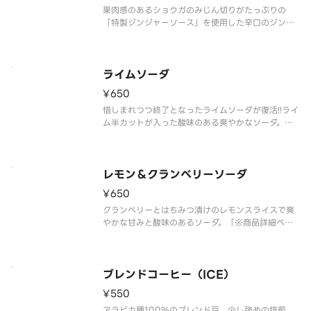
果肉感のあるショウガのみじん切りがたっぷりの
「特製ジンジャーソース」を使用した辛口のジンジ
ャエール。ハチミツ漬けのレモンスライスで優しい
甘みと爽やかな酸味をプラスしています。「※商品
詳細ページに記載の無い『抜き』や『増量』などの
ご要望には対応いたしかねます。あ
ライムソーダ
¥650
惜しまれつつ終了となったライムソーダが復活!!ライ
ム半カットが入った酸味のある爽やかなソーダ。ほ
んのり甘酸っぱいライムシロップを炭酸で割り、半
分のライムを入れたインパクト絶大なドリンクで
す。「※商品詳細ページに記載の無い『抜き』や
『増量』などのご要望には対応い
レモン＆クランベリーソーダ
¥650
クランベリーとはちみつ漬けのレモンスライスで爽
やかな甘みと酸味のあるソーダ。「※商品詳細ペー
ジに記載の無い『抜き』や『増量』などのご要望に
は対応いたしかねます。あらかじめご了承くださ
い。」
ブレンドコーヒー（ICE）
¥550
アラビカ種100％のブレンド豆。少し強めの焙煎