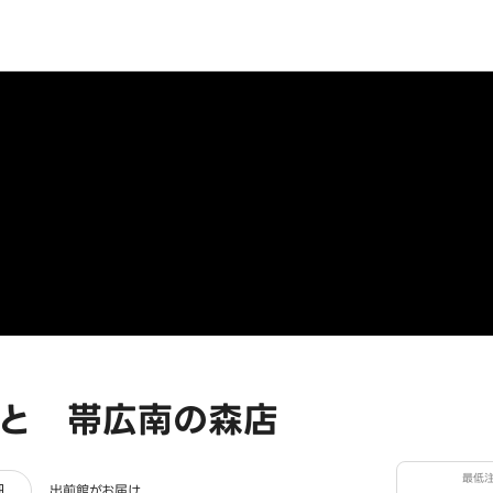
と 帯広南の森店
最低
ー
細
出前館がお届け