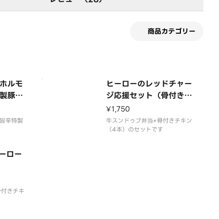
商品カテゴリー
ホルモ
ヒーローのレッドチャー
製豚
ジ応援セット（骨付きチ
キン（4本））
¥1,750
旨辛特製
牛スンドゥブ弁当+骨付きチキン
（4本）のセットです
ーロー
骨付きチキ