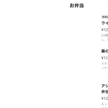
お弁当
る奥
お弁
おつ
※商
新商
ウ
¥1,
23
し、
があ
こだ
幕
ート
い。
¥1,
合が
スタ
ンチ
天、
菜と
あん
た。
ア
楽し
弁
です
¥1,
場合
ふっ