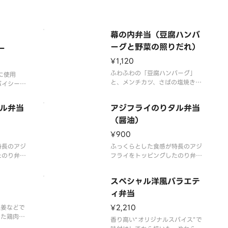
幕の内弁当（豆腐ハンバ
ーグと野菜の照りだれ）
ー
¥1,120
ふわふわの「豆腐ハンバーグ」
に使用
と、メンチカツ、さばの塩焼き、
パイシーさ
ちくわ天、だし巻玉子、野菜煮
きりとした
物、小松菜と油揚げの和え物、か
ゴーダ、
ル弁当
アジフライのりタル弁当
つおたくあんなどを贅沢に詰め合
ッツァレラ
わせました。肉、魚、野菜をバラ
（醤油）
グをお楽
ンスよく楽しめる、彩り豊かな幕
内容、容器
¥900
の内弁当です。※商品内容、容器
ます。
特長のアジ
が異なる場合が御座います
ふっくらとした食感が特長のアジ
たのり弁当
フライをトッピングしたのり弁当
ソースをか
です。付属のタルタルソースをか
ごはんが進
けることで、より一層ごはんが進
スペシャル洋風バラエテ
す。※商品
む味わいとなっています。※商品
合は御座い
内容、容器が異なる場合は御座い
ィ弁当
ます。
¥2,210
生姜などで
いた鶏肉と
香り高い“オリジナルスパイス”で
欲をそそり