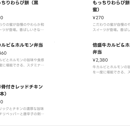
長です。ローストオニオンペ
が特長です。ロースト
っちりわらび餅（黒
もっちりわらび餅
トと、隠し味にチーズや北海
ーストと、隠し味にチ
）
蜜）
生クリームを使うことで深い
道産生クリームを使う
とまろやかさにこだ
コクとまろやかさにこ
70
¥270
わりの蜜が自慢のやわらか和
こだわりの蜜が自慢の
ーツが登場。香ばしいきな粉
スイーツが登場。香ば
ぶした、風味豊かなわらび餅
をまぶした、風味豊か
。コクのある甘さが特長の沖
です。苦味と甘味のバ
カルビ＆ホルモン弁当
倍盛牛カルビ＆ホ
黒糖を使用した“黒蜜”をかけ
れた宇治抹茶を使用した
楽しみください。※商品内
蜜”をかけてお楽しみく
弁当
460
容器が異なる場合が御座いま
※商品内容、容器が異
¥2,380
ルビとホルモンの旨味や食感
御座います。
度に堪能できる、スタミナ満
牛カルビとホルモンの
一品です。
を一度に堪能できる、
は、2種の本醸造醤油をベー
点の一品です。
、おろしにんにくとコチュジ
タレは、2種の本醸造醤
の旨味、みりんとリンゴ果汁
辛骨付きレッドチキン
スに、おろしにんにく
味をブレンド。また、付け合
8本）
ャンの旨味、みりんと
のキャベツはタレとの相性が
の甘味をブレンド。ま
30
です。
わせのキャベツはタレ
の「辛子味噌」をお
リックとチキンの濃厚な旨味
抜群です。
チリペッパーと唐辛子の刺激
別添の「辛子味噌」を
辛さをプラスした骨付きチキ
す。後を引く辛さの中にも、
本来の旨味がじんわりと広が