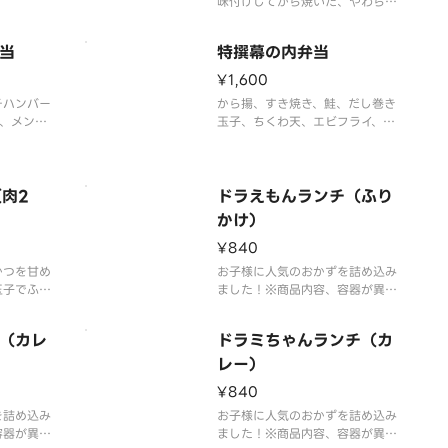
味付けしてから焼いた、やわらか
で旨味たっぷりなビーフカットス
テーキと、エビフライやから揚、
なる場合が
当
特撰幕の内弁当
メンチカツなどのバラエティ豊か
なおかずを楽しめる一品です。※
¥1,600
商品内容、容器が異なる場合が御
チハンバー
から揚、すき焼き、鮭、だし巻き
座います。
、メンチ
玉子、ちくわ天、エビフライ、野
ットポテト
菜煮物など、バラエティ豊かなお
ずを盛り付
かずを詰め込んだ幕の内弁当で
す。
肉2
ドラえもんランチ（ふり
なる場合が
※商品内容、容器が異なる場合が
かけ）
ございます。
¥840
かつを甘め
お子様に人気のおかずを詰め込み
玉子でふん
ました！※商品内容、容器が異な
つが2枚
る場合が御座います。
っぷり楽し
（カレ
ドラミちゃんランチ（カ
。※肉2
 当対
レー）
が異なる場
¥840
を詰め込み
お子様に人気のおかずを詰め込み
容器が異な
ました！※商品内容、容器が異な