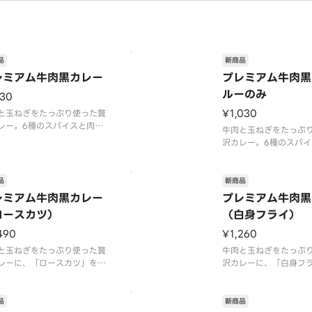
品
新商品
レミアム牛肉黒カレー
プレミアム牛肉黒
ルーのみ
130
¥1,030
と玉ねぎをたっぷり使った贅
レー。6種のスパイスと肉や
牛肉と玉ねぎをたっぷ
の旨味が溶け込んだ、スパイ
沢カレー。6種のスパイ
でコク旨な味わいが特長で
野菜の旨味が溶け込ん
ローストオニオンペースト
シーでコク旨な味わい
隠し味にチーズや北海道産生
す。ローストオニオン
品
新商品
ームを使うことで深いコクと
と、隠し味にチーズや
レミアム牛肉黒カレー
プレミアム牛肉黒
やかさにこだわりました。ま
クリームを使うことで
ロースカツ）
（白身フライ）
付属の「辛旨カレース
まろやかさにこだわり
属の「辛旨カレースパ
490
¥1,260
と玉ねぎをたっぷり使った贅
牛肉と玉ねぎをたっぷ
レーに、「ロースカツ」をト
沢カレーに、「白身フ
ングしました。6種のスパイ
ッピングしました。6種
肉や野菜の旨味が溶け込ん
スと肉や野菜の旨味が
スパイシーでコク旨な味わい
だ、スパイシーでコク
品
新商品