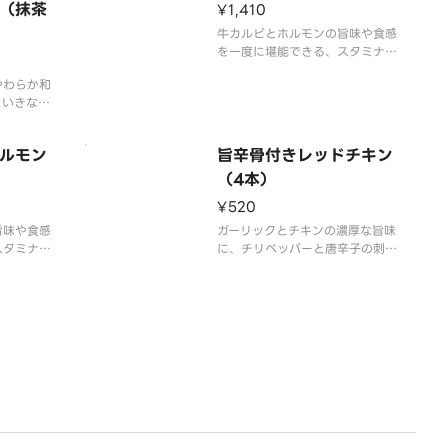
オニオンペ
が溶け込んだ、スパイシーでコク
（抹茶
¥1,410
ーズや北海
旨な味わいが特長です。ロースト
牛カルビとホルモンの旨味や食感
ことで深い
オニオンペーストと、隠し味にチ
を一度に堪能できる、スタミナ満
だ
ーズや北海道産生クリ
点の一品です。
やわらか和
タレは、2種の本醸造醤油をベー
しいきな粉
スに、おろしにんにくとコチュジ
なわらび餅
ャンの旨味、みりんとリンゴ果汁
ランスの取
の甘味をブレンド。さらに、箸休
ルモン
旨辛骨付きレッドチキン
“抹茶
めにぴったりな小松菜と油揚げの
ださい。
（4本）
和え物、白菜キムチを添えていま
なる場合が
す。
¥520
旨味や食感
ガーリックとチキンの濃厚な旨味
スタミナ満
に、チリペッパーと唐辛子の刺激
的な辛さをプラスした骨付きチキ
油をベー
ンです。後を引く辛さの中にも、
とコチュジ
素材本来の旨味がじんわりと広が
リンゴ果汁
る奥深い味わいです。
た、付け合
お弁当のプラス一品はもちろん、
との相性が
おつまみとしてもおすすめです。
※商品内容、容器が異なる場合
お