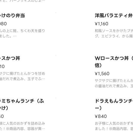
イと、ハーフサイズのしょう
ます。
きを一度に楽しめる、食べ応
分の一品です。※商品内容、
ゃけのり弁当
※商品内容、容器が異
洋風バラエティ弁
が異なる場合は御座います。
ございます。
080
¥1,160
んの上に鮭、ちくわ天を盛り
和風ソースをかけたプ
ました。
グ、エビフライ、から揚
品内容、容器が異なる場合が
カツ、ウィンナー、カ
います。
と、人気で多彩なおか
けました。
ースかつ丼
Wロースかつ丼（
※商品内容、容器が異
倍）
110
ございます。
¥1,560
サクに揚げたとんかつを甘め
油だれで煮込み、玉子でふん
サクサクに揚げたとん
とじました。※商品内容、容
の醤油だれで煮込み、
異なる場合が御座います。
わりとじました。とんか
入っていて、お肉をた
ラミちゃんランチ（ふ
ドラえもんランチ
みたい方におすすめです
かけ）
倍（ロースかつとじ弁当
ー）
比）※商品内容、容器
40
¥840
合が御座います。
様に人気のおかずを詰め込み
お子様に人気のおかず
た！※商品内容、容器が異な
ました！※商品内容、