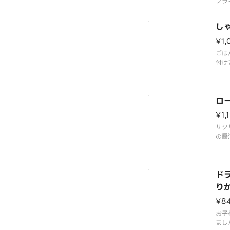
フラ
が焼
え十
し
容器
¥1,
ごは
付け
※商
ござ
ロ
¥1,
サク
の醤
わり
器が
ド
り
¥8
お子
まし