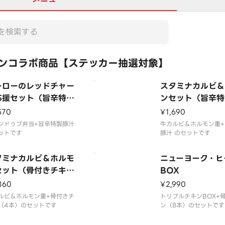
ンコラボ商品【ステッカー抽選対象】
ーローのレッドチャー
スタミナカルビ＆
応援セット（旨辛特製
ンセット（旨辛特
汁）
汁）
570
¥1,690
ンドゥブ弁当+旨辛特製豚汁
牛カルビ＆ホルモン重+
ットです
豚汁 のセットです
タミナカルビ＆ホルモ
ニューヨーク・ヒ
セット（骨付きチキン
BOX
4本））
860
¥2,990
ルビ＆ホルモン重+骨付きチ
トリプルチキンBOX+
（4本）のセットです
ン（8本）のセットです