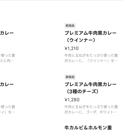
新商品
カレー
プレミアム牛肉黒カレー
（ウインナー）
¥1,210
り使った贅
牛肉と玉ねぎをたっぷり使った贅
スと肉や
沢カレーに、「ウインナー」をト
だ、スパイ
ッピングしました。6種のスパイ
が特長で
スと肉や野菜の旨味が溶け込ん
ペースト
だ、スパイシーでコク旨な味わい
新商品
北海道産生
が特長です。ローストオニオンペ
カレー
プレミアム牛肉黒カレー
深いコクと
ーストと、隠し味にチーズや北海
（3種のチーズ）
ました。付
道産生クリームを使うことで深い
イス
コクとまろやかさにこだ
¥1,280
り使った贅
牛肉と玉ねぎをたっぷり使った贅
ライ」をト
沢カレーに、ゴーダ、ホワイトチ
のスパイ
ェダー、モッツァレラの「3種の
溶け込ん
チーズ」をトッピングしました。
牛カルビ＆ホルモン重
旨な味わい
6種のスパイスと肉や野菜の旨味