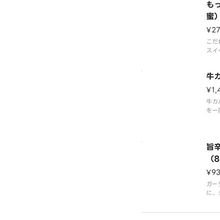
が特
も
ース
蜜
道産
コク
¥2
こだ
スイ
をま
です
牛
縄産
てお
¥1,
容、
牛カ
す。
を一
点の
タレ
スに
ャン
旨
の甘
（
わせ
¥9
抜群
別添
ガー
に、
的な
ンで
素材