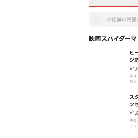
映画スパイダーマ
ヒ
ジ
豚
¥1,
牛ス
のセ
ス
ン
（
¥1,
牛カ
キン