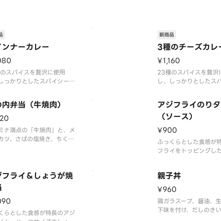
深い味わいです。
当のプラス一品はもちろん、
まみとしてもおすすめです。
品内容、容器が異なる場合
品
新商品
インナーカレー
3種のチーズカレ
080
¥1,160
種のスパイスを贅沢に使用
23種のスパイスを贅沢
しっかりとしたスパイシーさ
し、しっかりとしたス
りつつ、後味すっきりとした
がありつつ、後味すっ
わりのカレーです。ウインナ
こだわりのカレーです。
の内弁当（牛焼肉）
アジフライのりタ
ッピングをお楽しみくださ
ホワイトチェダー、モ
（ソース）
※商品内容、容器が異なる場
の3種のチーズトッピン
120
御座います。
しみください。※商品
¥900
ミナ満点の「牛焼肉」と、メ
が異なる場合が御座い
カツ、さばの塩焼き、ちくわ
ふっくらとした食感が
だし巻玉子、野菜煮物、小松
フライをトッピングし
油揚げの和え物、かつおたく
です。付属のタルタル
などを贅沢に詰め合わせまし
けることで、より一層
肉、魚、野菜をバランスよく
ジフライ＆しょうが焼
親子丼
む味わいとなっていま
める、彩り豊かな幕の内弁当
当
内容、容器が異なる場
¥960
。※商品内容、容器が異なる
ます。
090
が御座います。
鶏ガラスープ、醤油、
下味を付け、だしのき
くらとした食感が特長のアジ
玉子がご飯に絡み、食