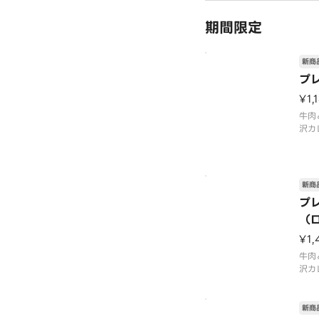
期間限定
新商
プ
¥1,
牛肉
沢カ
野菜
シー
す。
と、
新商
クリ
プ
まろ
（
た、
¥1,
牛肉
沢カ
ッピ
スと
だ、
新商