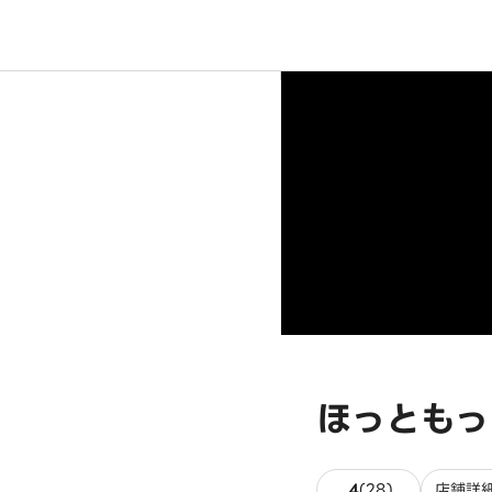
ほっともっ
28件のレビュ
4
(
28
)
店舗詳