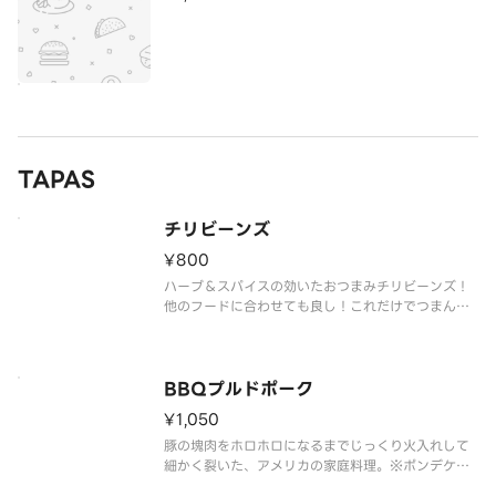
TAPAS
チリビーンズ
¥800
ハーブ＆スパイスの効いたおつまみチリビーンズ！
他のフードに合わせても良し！これだけでつまんで
も良し！
BBQプルドポーク
¥1,050
豚の塊肉をホロホロになるまでじっくり火入れして
細かく裂いた、アメリカの家庭料理。※ポンデケー
ジョ付き