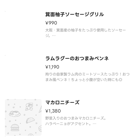
箕面柚子ソーセージグリル
¥990
大阪・箕面産の柚子をたっぷり使用したソーセー
ジ。
パリッとジューシー。
ラムラグーのおつまみペンネ
¥1,190
拘りの自家製ラム肉のミートソースたっぷり！おつ
まみ風ペンネ！ちょっと小腹が空いた時にも◎
マカロニチーズ
¥1,380
野菜入りのおつまみマカロニチーズ。
ハラペーニョがアクセント。
リピーター続出。自信作です。