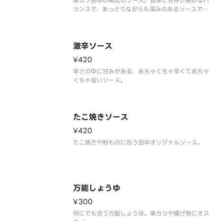
串カツ田中の秘伝のソース。旨味と甘みが絶妙なバ
ランスで、あっさりながらも深みのあるソースで
す。
激辛ソース
¥420
辛さの中に甘みがある、めちゃくちゃ辛くてめちゃ
くちゃ旨いソース。
たこ焼きソース
¥420
たこ焼きや粉ものに合う田中オリジナルソース。
万能しょうゆ
¥300
何にでも合う万能しょうゆ。串カツや揚げ物にオス