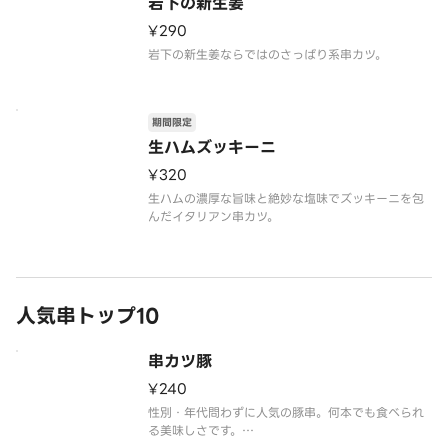
岩下の新生姜
¥290
岩下の新生姜ならではのさっぱり系串カツ。
期間限定
生ハムズッキーニ
¥320
生ハムの濃厚な旨味と絶妙な塩味でズッキーニを包
んだイタリアン串カツ。
人気串トップ10
串カツ豚
¥240
性別・年代問わずに人気の豚串。何本でも食べられ
る美味しさです。