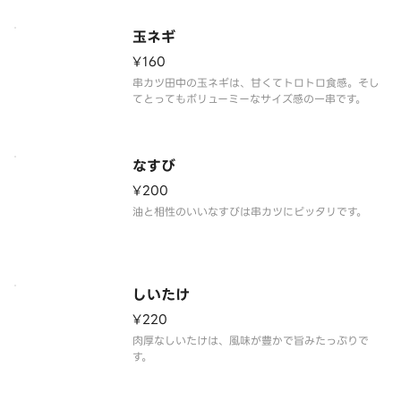
玉ネギ
¥160
串カツ田中の玉ネギは、甘くてトロトロ食感。そし
てとってもボリューミーなサイズ感の一串です。
なすび
¥200
油と相性のいいなすびは串カツにピッタリです。
しいたけ
¥220
肉厚なしいたけは、風味が豊かで旨みたっぷりで
す。