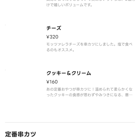
けで嬉しいボリュームです。
チーズ
¥320
モッツァレラチーズを串カツにしました。塩で食べ
るのもオススメ。
クッキー＆クリーム
¥160
あの定番おやつが串カツに！温められて柔らかくな
ったクッキーの食感が思わずやみつきになる、意外
な美味しさです。
定番串カツ