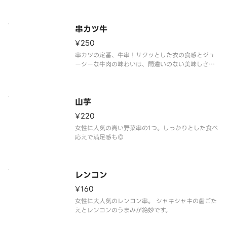
串カツ牛
¥250
串カツの定番、牛串！サクッとした衣の食感とジュ
ーシーな牛肉の味わいは、間違いのない美味しさで
す。
山芋
¥220
女性に人気の高い野菜串の1つ。しっかりとした食べ
応えで満足感も◎
レンコン
¥160
女性に大人気のレンコン串。 シャキシャキの歯ごた
えとレンコンのうまみが絶妙です。