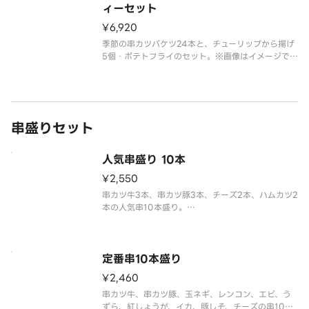
ィーセット
¥6,920
季節の串カツバケツ24本と、チューリップから揚げ
5個・ポテトフライのセット。※画像はイメージで
す。
串盛りセット
人気串盛り 10本
¥2,550
串カツ牛3本、串カツ豚3本、チーズ2本、ハムカツ2
本の人気串10本盛り。
定番串10本盛り
¥2,460
串カツ牛、串カツ豚、玉ネギ、レンコン、エビ、う
ずら、紅しょうが、イカ、豚しそ、チーズの串10本