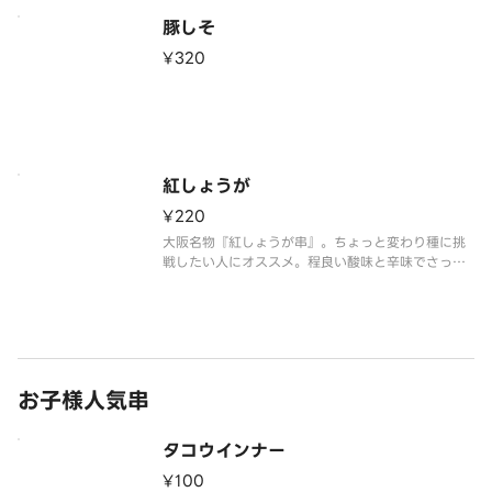
豚しそ
¥320
紅しょうが
¥220
大阪名物『紅しょうが串』。ちょっと変わり種に挑
戦したい人にオススメ。程良い酸味と辛味でさっぱ
りと楽しめる一品です。
お子様人気串
タコウインナー
¥100