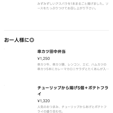
みずみずしいアスパラを1本まるごと揚げました。ソ
ースをたっぷりつけてお召し上がり下さい。
お一人様に◎
串カツ田中弁当
¥1,250
串カツ牛、串カツ豚、レンコン、エビ、ハムカツの
串カツ5本にカレーマカロニサラダとたくあんが入っ
た特製弁当です。
チューリップから揚げ5個＋ポテトフラ
イ
¥1,320
人気のおつまみ、チューリップからあげとポテトフ
ライの盛り合わせ。