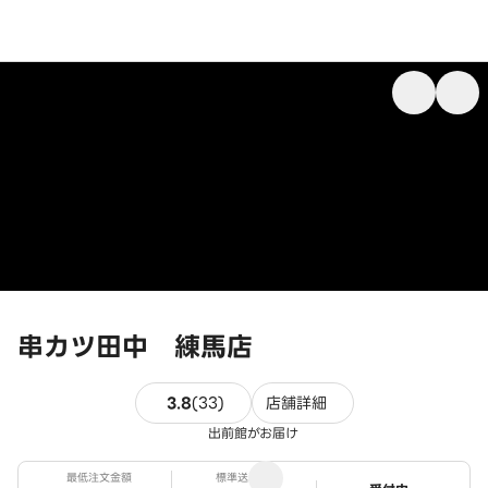
串カツ田中 練馬店
33件のレビュー
3.8
(
33
)
店舗詳細
出前館がお届け
最低注文金額
標準送料