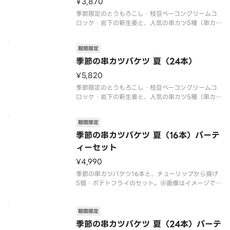
¥3,870
季節限定のとうもろこし・枝豆ベーコンクリームコ
ロッケ・岩下の新生姜と、人気の串カツ5種（串カツ
牛・串カツ豚・玉ネギ・レンコン・エビ）計8種が各
2本ずつ入ったお得な季節限定串カツバケツ。※画像
期間限定
はイメージです。
季節の串カツバケツ 夏（24本）
¥5,820
季節限定のとうもろこし・枝豆ベーコンクリームコ
ロッケ・岩下の新生姜と、人気の串カツ5種（串カツ
牛・串カツ豚・玉ネギ・レンコン・エビ）計8種が各
3本ずつ入ったお得な季節限定串カツバケツ。※画像
期間限定
はイメージです。
季節の串カツバケツ 夏（16本）パーテ
ィーセット
¥4,990
季節の串カツバケツ16本と、チューリップから揚げ
5個・ポテトフライのセット。※画像はイメージで
期間限定
季節の串カツバケツ 夏（24本）パーテ