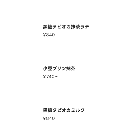
黑糖タピオカ抹茶ラテ
¥840
小豆プリン抹茶
¥740〜
黒糖タピオカミルク
¥840