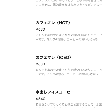
コンデンスミルクが溶けあう、まろやかな甘さのカ
フェラテに、風味豊かなはちみつをトッピングしま
した。※食物アレルギー・エネルギー情報に関して
は、タリーズコーヒージャパン公式ホームページを
ご覧ください。※写真はイメージです。
カフェオレ（HOT）
¥630
ミルクをあわせたまろやかで軽い口あたりのコーヒ
ーです。ミルクの甘み、コーヒーのおいしさがシン
プルに感じられます。
※食物アレルギー・エネルギー情報に関しては、タ
リーズコーヒージャパン公式ホームページをご覧く
カフェオレ（ICED）
ださい。※写真はイメージです。 ※Tallサイズでの
¥630
ミルクをあわせたまろやかで軽い口あたりのコーヒ
ーです。ミルクの甘み、コーヒーのおいしさがシン
プルに感じられます。
※食物アレルギー・エネルギー情報に関しては、タ
リーズコーヒージャパン公式ホームページをご覧く
水出しアイスコーヒー
ださい。※写真はイメージです。※Tallサイズでのご
¥640
時間をかけてじっくりと低温抽出することで、水出