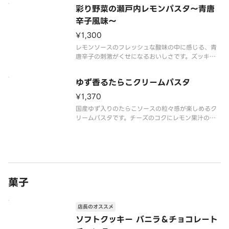
ださい。
彩り野菜の瀬戸内レモンパスタ～青唐
※食物アレルギー・エネルギー情報に関しては、 タ
辛子風味～
リーズコーヒージャパン公式ホームページをご覧く
¥1,300
ださい。※写真は
レモンソースのフレッシュな酸味の中に感じる、青
唐辛子の刺激がくせになるおいしさです。ズッキー
ニやブロッコリーといった野菜の旨みや食感ととも
に、その彩りもお楽しみください。
ゆず香るたらこクリームパスタ
※食物アレルギー・エネルギー情報に関しては、タ
¥1,370
リーズコーヒージャパン公式ホームページを
国産ゆず入りのたらこソースの粒々感が楽しめるク
リームパスタです。チーズのコクにレモン果汁の爽
やかな風味がアクセントになっています。
※食物アレルギー・エネルギー情報に関しては、タ
リーズコーヒージャパン公式ホームページをご覧く
ださい。※写真はイメージです。
菓子
店長のオススメ
ソフトクッキー バニラ＆チョコレート