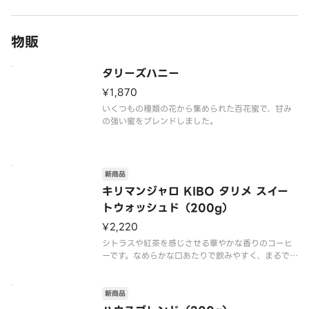
ラテやミルクティーとのペアリングもおすすめで
す。
物販
上部のフロスティングクリ
タリーズハニー
¥1,870
いくつもの種類の花から集められた百花蜜で、甘み
の強い蜜をブレンドしました。
新商品
キリマンジャロ KIBO タリメ スイー
トウォッシュド（200g）
¥2,220
シトラスや紅茶を感じさせる華やかな香りのコーヒ
ーです。なめらかな口あたりで飲みやすく、まるで
はちみつやカラメルのような豊かな甘みが広がりま
す。
新商品
※ビーンズポイントの付与、ポイントカードの新規