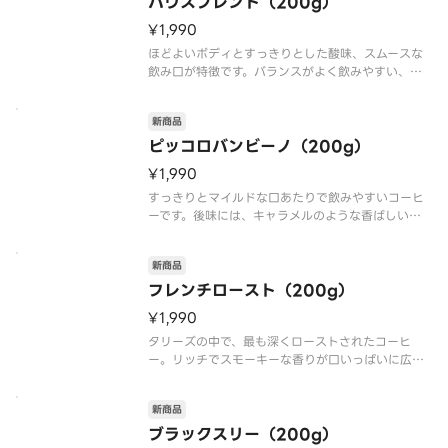
ハウスブレンド（200g）
発行はされません。
¥1,990
ほどよいボディとすっきりとした酸味、スムースな
飲み口が特徴です。バランスがよく飲みやすい、タ
リーズコーヒーの定番の味わいです。
新商品
※ビーンズポイントの付与、ポイントカードの新規
発行はされません。
ピッコロバンビーノ（200g）
¥1,990
すっきりとマイルドな口あたりで飲みやすいコーヒ
ーです。後味には、キャラメルのような香ばしい風
味が感じられます。朝のコーヒーにもぴったり！
新商品
※ビーンズポイントの付与、ポイントカードの新規
発行はされません。
フレンチロースト（200g）
¥1,990
タリーズの中で、最も深くローストされたコーヒ
ー。リッチでスモーキーな香りが口いっぱいに広が
ります。
新商品
※ビーンズポイントの付与、ポイントカードの新規
発行はされません。
ブラックスリー（200g）