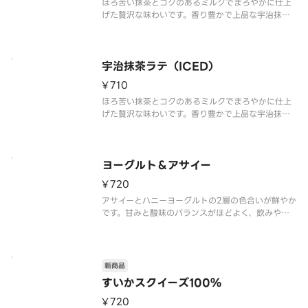
ほろ苦い抹茶とコクのあるミルクでまろやかに仕上
げた贅沢な味わいです。香り豊かで上品な宇治抹茶
の風味をお楽しみ下さい。
※食物アレルギー・エネルギー情報に関しては、タ
リーズコーヒージャパン公式ホームページをご覧く
ださい。※写真はイメージです。
宇治抹茶ラテ（ICED）
¥710
ほろ苦い抹茶とコクのあるミルクでまろやかに仕上
げた贅沢な味わいです。香り豊かで上品な宇治抹茶
の風味をお楽しみ下さい。
※食物アレルギー・エネルギー情報に関しては、タ
リーズコーヒージャパン公式ホームページをご覧く
ださい。※写真はイメージです。
ヨーグルト＆アサイー
¥720
アサイーとハニーヨーグルトの2層の色合いが鮮やか
です。甘みと酸味のバランスがほどよく、飲みやす
く仕上げました。
※食物アレルギー・エネルギー情報に関しては、タ
リーズコーヒージャパン公式ホームページをご覧く
新商品
ださい。※写真はイメージです。
すいかスクイーズ100％
¥720