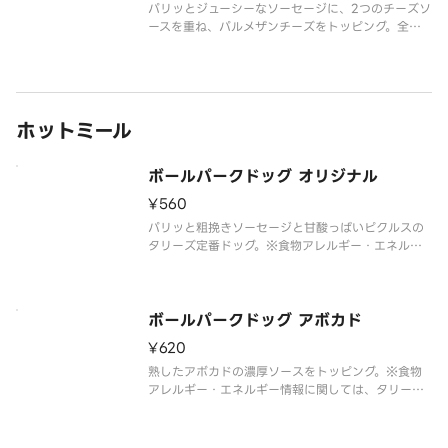
パリッとジューシーなソーセージに、2つのチーズソ
ースを重ね、パルメザンチーズをトッピング。全部
で5種類（チェダー、クリームチーズ、カマンベー
ル、ゴーダ、パルメザン）のチーズを使用して仕上
げた、チーズ好きにはたまらない濃厚チーズドッグ
です。
ホットミール
セットドリンクは下
ボールパークドッグ オリジナル
¥560
パリッと粗挽きソーセージと甘酸っぱいピクルスの
タリーズ定番ドッグ。※食物アレルギー・エネルギ
ー情報に関しては、タリーズコーヒージャパン公式
ホームページをご覧ください。※写真はイメージで
す。
ボールパークドッグ アボカド
¥620
熟したアボカドの濃厚ソースをトッピング。※食物
アレルギー・エネルギー情報に関しては、タリーズ
コーヒージャパン公式ホームページをご覧くださ
い。※写真はイメージです。