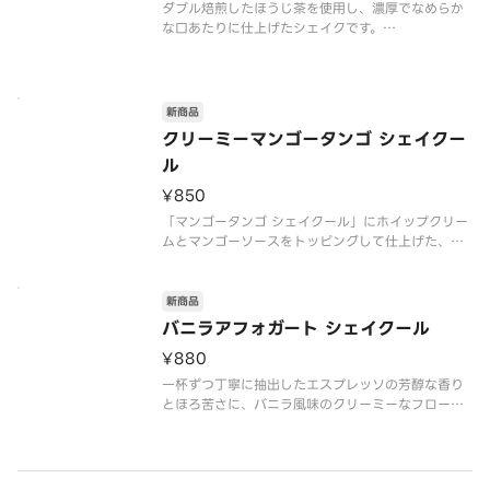
ダブル焙煎したほうじ茶を使用し、濃厚でなめらか
な口あたりに仕上げたシェイクです。
※食物アレルギー・エネルギー情報に関しては、タ
リーズコーヒージャパン公式ホームページをご覧く
ださい。※写真はイメージです。
新商品
クリーミーマンゴータンゴ シェイクー
ル
¥850
「マンゴータンゴ シェイクール」にホイップクリー
ムとマンゴーソースをトッピングして仕上げた、季
節限定アレンジドリンク。芳醇なマンゴーの味わい
によく合う、なめらかなホイップを混ぜながらお楽
しみください。
新商品
バニラアフォガート シェイクール
※食物アレルギー・エネルギー情報に関しては、タ
¥880
リーズコー
一杯ずつ丁寧に抽出したエスプレッソの芳醇な香り
とほろ苦さに、バニラ風味のクリーミーなフローズ
ンの甘みが重なり合う、まるでアフォガートのよう
な味わいに仕上げました。タリーズの誕生月にお届
けする、こだわりの一杯をお楽しみください。