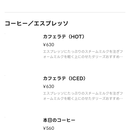
ル、ゴーダ、パルメザン）のチーズを使用して仕上
げた、チーズ好きにはたまらない濃厚チーズドッグ
です。
コーヒー／エスプレッソ
※こちらの商品には
カフェラテ（HOT）
¥630
エスプレッソにたっぷりのスチームミルクを注ぎフ
ォームミルクを軽く上にのせたタリーズおすすめの
ドリンクです。※食物アレルギー・エネルギー情報
に関しては、タリーズコーヒージャパン公式ホーム
ページをご覧ください。※写真はイメージです。
カフェラテ（ICED）
¥630
エスプレッソにたっぷりのスチームミルクを注ぎフ
ォームミルクを軽く上にのせたタリーズおすすめの
ドリンクです。※食物アレルギー・エネルギー情報
に関しては、タリーズコーヒージャパン公式ホーム
ページをご覧ください。※写真はイメージです。
本日のコーヒー
¥560