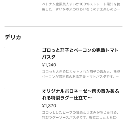
ベトナム産黒美人すいか100％ストレート果汁を使
用した、すいか本来の味わいをそのまま楽しめるド
リンクです。
※食物アレルギー・エネルギー情報に関しては、タ
リーズコーヒージャパン公式ホームページをご覧く
ださい。※写真はイメージです。※Tallサイズでのご
デリカ
提供と
ゴロっと茄子とベーコンの完熟トマト
パスタ
¥1,240
ゴロっと大きめにカットされた茄子の旨みと、熟成
ベーコンが満足感のある定番トマトパスタです。北
イタリアの太陽を浴びて育った完熟トマトソースの
ジューシーでコクのある味わいをどうぞお楽しみく
オリジナルボロネーゼ～肉の旨みあふ
ださい。
れる特製ラグー仕立て～
※食物アレルギー・エネルギー情報に関しては、 タ
¥1,370
リーズコーヒージ
ゴロっとしたビーフの食感とうまみが感じられる、
特製ラグーソースパスタです。野菜だしとともに煮
込まれた贅沢感のあるコク深い味わいをお楽しみく