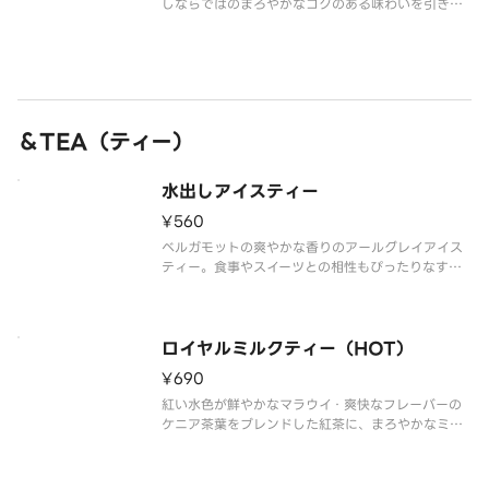
しならではのまろやかなコクのある味わいを引き出
しました。華やかな香りの中に、ほんのりとベリー
を思わせる風味が感じられます。
＆TEA（ティー）
水出しアイスティー
¥560
ベルガモットの爽やかな香りのアールグレイアイス
ティー。食事やスイーツとの相性もぴったりなすっ
きりとした味わいです。※食物アレルギー・エネル
ギー情報に関しては、タリーズコーヒージャパン公
式ホームページをご覧ください。※写真はイメージ
です。
ロイヤルミルクティー（HOT）
¥690
紅い水色が鮮やかなマラウイ・爽快なフレーバーの
ケニア茶葉をブレンドした紅茶に、まろやかなミル
クと甘みをくわえ、コク深くやさしい味わいに仕上
げました。※食物アレルギー・エネルギー情報に関
しては、タリーズコーヒージャパン公式ホームペー