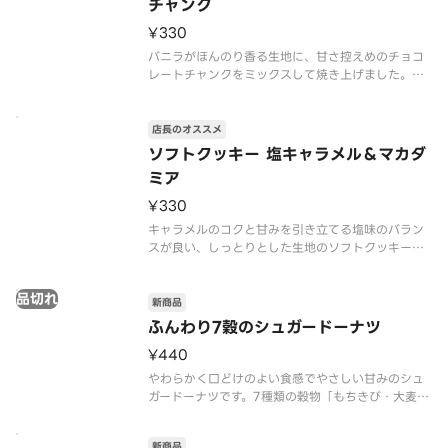
チャンク
¥330
バニラがほんのり香る生地に、甘さ控えめのチョコ
レートチャンクをミックスして焼き上げました。何
度でも食べたくなる定番の一枚です。
※食物アレルギー・エネルギー情報に関しては、タ
店長のオススメ
リーズコーヒージャパン公式ホームページをご覧く
ソフトクッキー 塩キャラメル＆マカダ
ださい。※写真はイメージです。
ミア
¥330
キャラメルのコクと甘みを引き立てる塩味のバラン
スが良い、しっとりとした生地のソフトクッキー。
マカダミアナッツの食感がアクセントになっていま
す。
品切れ
新商品
※食物アレルギー・エネルギー情報に関しては、タ
ふんわり7穀のシュガードーナツ
リーズコーヒージャパン公式ホームページをご覧く
¥440
ださい。※写真はイメー
やわらかく口どけのよい食感でやさしい甘みのシュ
ガードーナツです。7種類の穀物「もちきび・大麦・
黒いりごま・小豆・大豆・黒米・もちあわ」の香ば
しい風味が広がります。
新商品