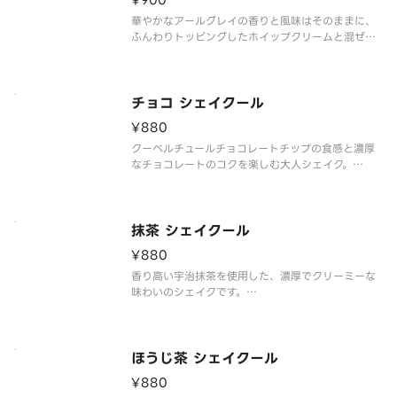
¥900
華やかなアールグレイの香りと風味はそのままに、
ふんわりトッピングしたホイップクリームと混ぜ合
わせながら、ミルキーな甘みとコクを楽しむシェイ
クです。
※食物アレルギー・エネルギー情報に関しては、タ
チョコ シェイクール
リーズコーヒージャパン公式ホームページをご覧く
¥880
ださい。※写真はイ
クーベルチュールチョコレートチップの食感と濃厚
なチョコレートのコクを楽しむ大人シェイク。
※食物アレルギー・エネルギー情報に関しては、タ
リーズコーヒージャパン公式ホームページをご覧く
ださい。※写真はイメージです。
抹茶 シェイクール
¥880
香り高い宇治抹茶を使用した、濃厚でクリーミーな
味わいのシェイクです。
※食物アレルギー・エネルギー情報に関しては、タ
リーズコーヒージャパン公式ホームページをご覧く
ださい。※写真はイメージです。
ほうじ茶 シェイクール
¥880