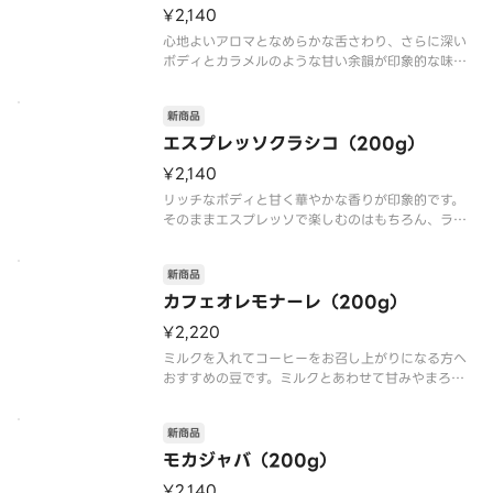
¥2,140
心地よいアロマとなめらかな舌さわり、さらに深い
ボディとカラメルのような甘い余韻が印象的な味わ
い。ぜひ、ブラックでお召し上がりください。
新商品
※ビーンズポイントの付与、ポイントカードの新規
発行はされません。
エスプレッソクラシコ（200g）
¥2,140
リッチなボディと甘く華やかな香りが印象的です。
そのままエスプレッソで楽しむのはもちろん、ラテ
やカプチーノのベースとしてもおすすめ。ミルクを
たっぷりいれてお召し上がりください。
新商品
※ビーンズポイントの付与、ポイントカードの新規
カフェオレモナーレ（200g）
発行はされません。
¥2,220
ミルクを入れてコーヒーをお召し上がりになる方へ
おすすめの豆です。ミルクとあわせて甘みやまろや
かな風味を楽しむのも良いですし、そのままブラッ
クで飲んでも美味しくお召し上がりいただけます。
新商品
※ビーンズポイントの付与、ポイントカードの新規
モカジャバ（200g）
発行はされません。
¥2,140