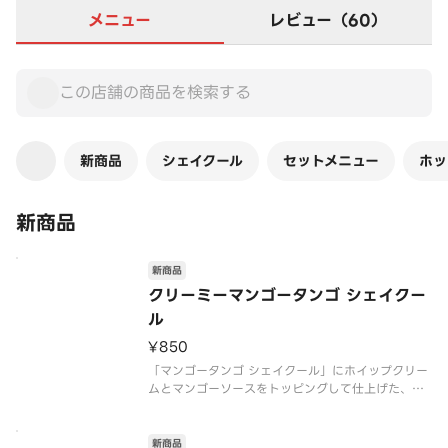
メニュー
レビュー（60）
新商品
シェイクール
セットメニュー
ホッ
新商品
新商品
クリーミーマンゴータンゴ シェイクー
ル
¥850
「マンゴータンゴ シェイクール」にホイップクリー
ムとマンゴーソースをトッピングして仕上げた、季
節限定アレンジドリンク。芳醇なマンゴーの味わい
によく合う、なめらかなホイップを混ぜながらお楽
しみください。
新商品