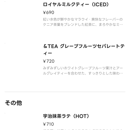
ジをご覧ください。※写真はイメ
ロイヤルミルクティー（ICED）
¥690
紅い水色が鮮やかなマラウイ・爽快なフレーバーの
ケニア茶葉をブレンドした紅茶に、まろやかなミル
クと甘みをくわえ、コク深くやさしい味わいに仕上
げました。※食物アレルギー・エネルギー情報に関
しては、タリーズコーヒージャパン公式ホームペー
ジをご覧ください。※写真はイメ
＆TEA グレープフルーツセパレートテ
ィー
¥720
みずみずしいホワイトグレープフルーツ果汁とアー
ルグレイティーを合わせた、すっきりとした味わい
のフルーツティーです。仕上げに、グレープフルー
ツ果肉をごろっとトッピングしました。
※食物アレルギー・エネルギー情報に関しては、タ
リーズコーヒージャパン公式ホームペー
その他
宇治抹茶ラテ（HOT）
¥710