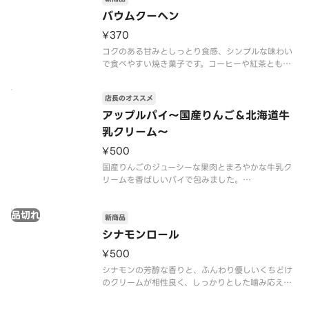
※「黒い粒」は黒いりごま由来のものです
バウムクーヘン
※食物アレルギー・エネルギー情報に関しては、タ
¥370
リーズコ
コクのある甘みとしっとり食感、シンプルな味わい
で食べやすい焼き菓子です。コーヒーや紅茶とも相
性抜群！
店長のオススメ
※食物アレルギー・エネルギー情報に関しては、タ
リーズコーヒージャパン公式ホームページをご覧く
アップルパイ～国産りんご＆北海道牛
ださい。※写真はイメージです。
乳クリーム～
¥500
国産りんごのジューシーな果肉とまろやかな牛乳ク
リームを香ばしいパイで包みました。
※食物アレルギー・エネルギー情報に関しては、タ
品切れ
リーズコーヒージャパン公式ホームページをご覧く
新商品
ださい。※写真はイメージです。
シナモンロール
¥500
シナモンの芳醇な香りと、ふんわり優しいくちどけ
のクリームが相性良く、しっかりとした噛み応えが
満足感あるデニッシュです。温めるとしっとり柔ら
かな食感となります。コーヒーはもちろん、カフェ