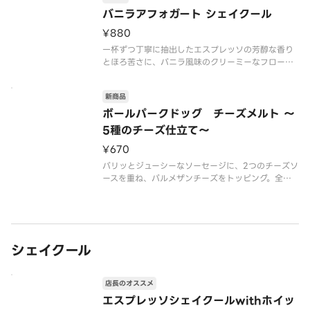
バニラアフォガート シェイクール
※食物アレルギー・エネルギー情報に関しては、タ
¥880
リーズコー
一杯ずつ丁寧に抽出したエスプレッソの芳醇な香り
とほろ苦さに、バニラ風味のクリーミーなフローズ
ンの甘みが重なり合う、まるでアフォガートのよう
な味わいに仕上げました。タリーズの誕生月にお届
新商品
けする、こだわりの一杯をお楽しみください。
ボールパークドッグ チーズメルト ～
※食物アレルギー・エネルギー情
5種のチーズ仕立て～
¥670
パリッとジューシーなソーセージに、2つのチーズソ
ースを重ね、パルメザンチーズをトッピング。全部
で5種類（チェダー、クリームチーズ、カマンベー
ル、ゴーダ、パルメザン）のチーズを使用して仕上
げた、チーズ好きにはたまらない濃厚チーズドッグ
です。
シェイクール
※こちらの商品には
店長のオススメ
エスプレッソシェイクールwithホイッ