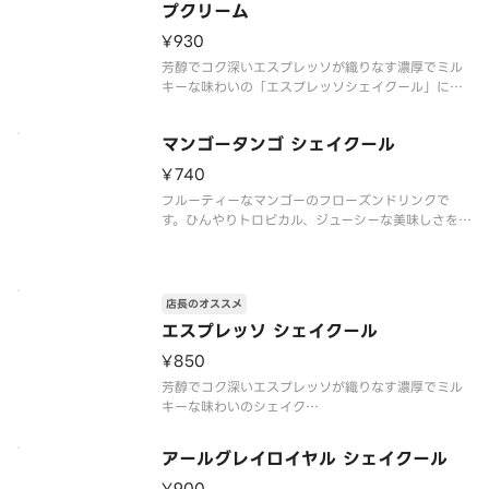
プクリーム
¥930
芳醇でコク深いエスプレッソが織りなす濃厚でミル
キーな味わいの「エスプレッソシェイクール」にホ
イップクリームをトッピングしました。
マンゴータンゴ シェイクール
※食物アレルギー・エネルギー情報に関しては、タ
リーズコーヒージャパン公式ホームページをご覧く
¥740
ださい。※写真はイメージです。
フルーティーなマンゴーのフローズンドリンクで
す。ひんやりトロピカル、ジューシーな美味しさを
存分にお楽しみいただけます。
※食物アレルギー・エネルギー情報に関しては、タ
リーズコーヒージャパン公式ホームページをご覧く
ださい。※写真はイメージです。
店長のオススメ
エスプレッソ シェイクール
¥850
芳醇でコク深いエスプレッソが織りなす濃厚でミル
キーな味わいのシェイク
※食物アレルギー・エネルギー情報に関しては、タ
アールグレイロイヤル シェイクール
リーズコーヒージャパン公式ホームページをご覧く
ださい。※写真はイメージです。