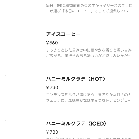
毎日、約10種類前後の豆の中からタリーズのフェロ
ーが選び「本日のコーヒー」としてご提供していま
す。※食物アレルギー・エネルギー情報に関して
は、タリーズコーヒージャパン公式ホームページを
ご覧ください。※写真はイメージです。
アイスコーヒー
¥560
すっきりとした苦みの中に華やかな香りと深い甘み
が広がる、奥行きのある味わいがお楽しみいただけ
ます。
※「キリマンジャロ」でのご提供は無くなり次第終
了となります。ご提供中のアイスコーヒーの種類に
ハニーミルクラテ（HOT）
関しまして、詳しくは店舗へ電話にてお問合せくだ
¥730
さい。
コンデンスミルクが溶けあう、まろやかな甘さのカ
フェラテに、風味豊かなはちみつをトッピングしま
した。※食物アレルギー・エネルギー情報に関して
は、タリーズコーヒージャパン公式ホームページを
ご覧ください。※写真はイメージです。
ハニーミルクラテ（ICED）
¥730