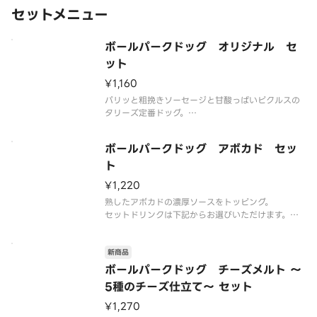
※食物アレルギー・エネルギー情
セットメニュー
ボールパークドッグ オリジナル セ
ット
¥1,160
パリッと粗挽きソーセージと甘酸っぱいピクルスの
タリーズ定番ドッグ。
セットドリンクは下記からお選びいただけます。
カフェラテ（HOT／ICED）
ボールパークドッグ アボカド セッ
ハニーミルクラテ（HOT／ICED）＋50円
エスプレッソシェイクール +220円
ト
※食物アレルギー・エネルギー情
¥1,220
熟したアボカドの濃厚ソースをトッピング。
セットドリンクは下記からお選びいただけます。
カフェラテ（HOT／ICED）
ハニーミルクラテ（HOT／ICED）＋50円
新商品
エスプレッソシェイクール ＋220円
※食物アレルギー・エネルギー情報に関しては、タ
ボールパークドッグ チーズメルト ～
リーズコー
5種のチーズ仕立て～ セット
¥1,270