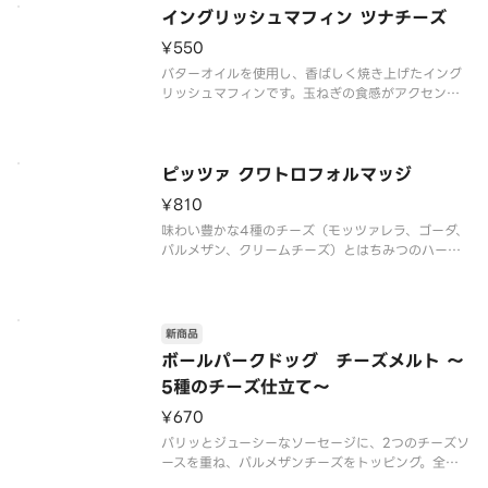
イングリッシュマフィン ツナチーズ
¥550
バターオイルを使用し、香ばしく焼き上げたイング
リッシュマフィンです。玉ねぎの食感がアクセント
のツナフィリングとチーズソースをサンドしまし
た。
※食物アレルギー・エネルギー情報に関しては、タ
ピッツァ クワトロフォルマッジ
リーズコーヒージャパン公式ホームページをご覧く
¥810
ださい。※写真はイメージ
味わい豊かな4種のチーズ（モッツァレラ、ゴーダ、
パルメザン、クリームチーズ）とはちみつのハーモ
ニーがクセになる味わいです。
※食物アレルギー・エネルギー情報に関しては、タ
リーズコーヒージャパン公式ホームページをご覧く
新商品
ださい。※写真はイメージです。
ボールパークドッグ チーズメルト ～
5種のチーズ仕立て～
¥670
パリッとジューシーなソーセージに、2つのチーズソ
ースを重ね、パルメザンチーズをトッピング。全部
で5種類（チェダー、クリームチーズ、カマンベー