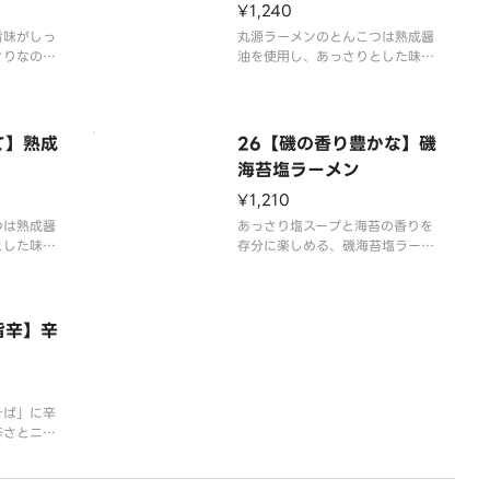
¥1,240
旨味がしっ
丸源ラーメンのとんこつは熟成醤
さりなのに
油を使用し、あっさりとした味の
ラーメンで
中に旨みやコクを感じられる「熟
広い年代に
成醤油とんこつ」です。基本の
商品です。
「白」は炒り胡麻で仕上げたあっ
さりとした味の中に旨みやコクを
て】熟成
26【磯の香り豊かな】磯
感じられる1品です。
海苔塩ラーメン
す）
※写真はイメージです（容器代2
¥1,210
0円を含みます）
つは熟成醤
あっさり塩スープと海苔の香りを
とした味の
存分に楽しめる、磯海苔塩ラーメ
られる「熟
ン。さっぱりとした味わいの中
。「赤」は
に、塩の深い旨さを味わえます。
味唐辛子が
く旨味も楽
※写真はイメージです（容器代2
旨辛】辛
0円を含みます）
容器代2
そば」に辛
辛さとニラ
ます。辛み
っぷりで、