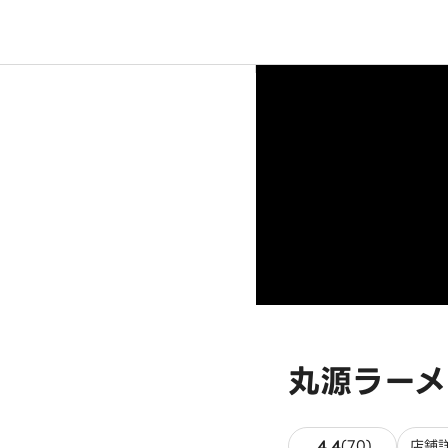
丸源ラーメ
70件のレビ
4.4
(
70
)
店舗