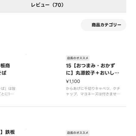
レビュー（70）
商品カテゴリー
店長のオススメ
看板商
15【おつまみ・おかず
そば
に】丸源餃子＋おいしい
からあげコンビ
¥1,100
そば」は旨
からあげに千切りキャベツ、ケチ
とに1杯1
ャップ、マヨネーズは付きませ
柔らかく仕
ん。
のラーメン
※写真はイメージです
容器代2
腹】鉄板
店長のオススメ