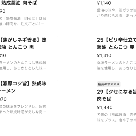
】熟成醤油 肉そば
¥1,140
醤油の味や、鶏ガラの
190
かり感じられる、あっ
の「熟成醤油 肉そば」は旨
コク深く飽きのこない
強い豚肉を、注文ごとに1杯1
す。老若男女問わず幅
鍋調理で炊き込み柔らかく仕
ご注文いただいている
る絶品醤油スープのラーメン
4【焦がしネギ香る】熟
25【ピリ辛仕立
※写真はイメージです
油 とんこつ 黒
醤油 とんこつ 赤
（容器代20円を含みま
真はイメージです（容器代2
310
¥1,310
を含みます）
ラーメンのとんこつは熟成醤
丸源ラーメンのとんこ
使用し、あっさりとした味の
油を使用し、あっさり
旨みやコクを感じられる「熟
中に旨みやコクを感じ
油とんこつ」です。「黒」は
成醤油とんこつ」です
7【濃厚コク旨】熟成味
店長のオススメ
醤油とんこつに焦がしねぎマ
熟成醤油とんこつに旨
が入ったやみつきになる1品
ラーメン
効いた、辛さだけでな
29【クセになる
。
しめる1品です。
肉そば
370
真はイメージです（容器代2
類の味噌をブレンドし、旨味
※写真はイメージです（
¥1,440
を含みます）
まった熟成味噌がえしを肉そ
0円を含みます）
名物の「熟成醤油 肉
様1杯1杯手鍋で仕上げるアツ
味をプラス。唐辛子の
で濃厚な味わいの一杯。濃厚
の香りが食欲をそそり
ープに負けない極太麺が相性
だけでなくうま味もた
たりで食べ応えのある1杯で