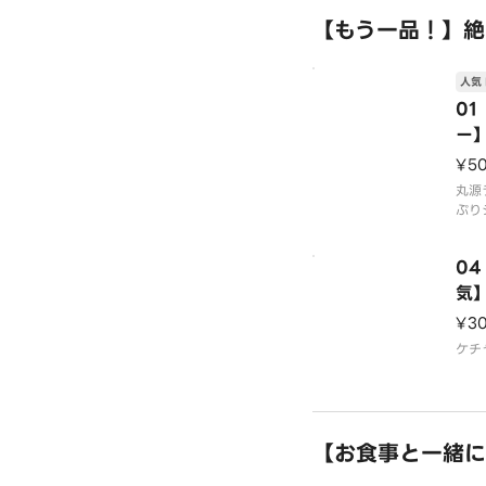
す。
【もう一品！】絶
※容
人気 
※海
0
ー
¥5
丸源
ぷり
クリ
ます
0
気
¥3
ケチ
【お食事と一緒に