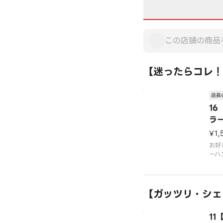
【迷ったらコレ！
店長
16
ラ
ー
¥1,
お好
ーハ
トで
チャ
です
※写
【ガッツリ・シェ
1