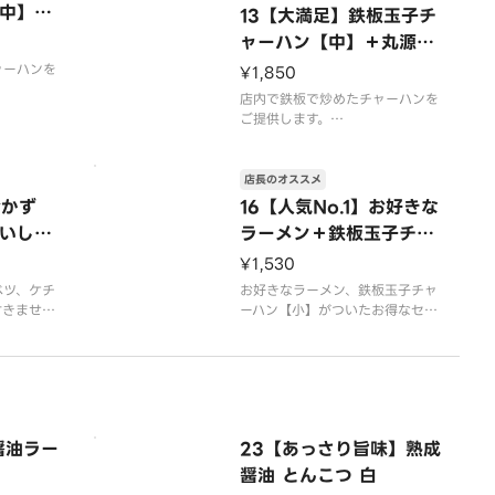
中】＋
13【大満足】鉄板玉子チ
ャーハン【中】＋丸源餃
子＋おいしいからあげ
ャーハンを
¥1,850
店内で鉄板で炒めたチャーハンを
ん。
ご提供します。
唐揚げは4個入りです。
店長のオススメ
おかず
16【人気No.1】お好きな
いしい
ラーメン＋鉄板玉子チャ
ーハン【小】セット
¥1,530
ベツ、ケチ
お好きなラーメン、鉄板玉子チャ
付きませ
ーハン【小】がついたお得なセッ
トです。プラス150円で鉄板玉子
チャーハン【中】への変更が可能
です。
※写真はイメージです
醤油ラー
23【あっさり旨味】熟成
醤油 とんこつ 白