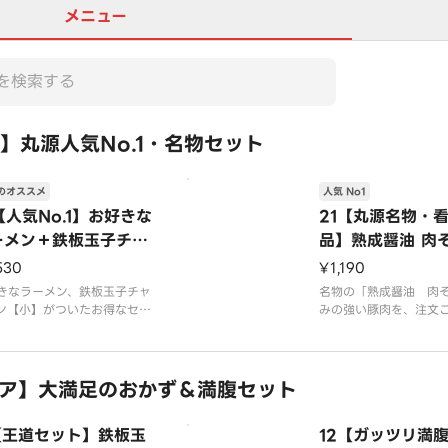
メニュー
】丸源人気No.1・名物セット
のオススメ
人気 No1
【人気No.1】お好きな
21【丸源名物・
ーメン＋鉄板玉子チャ
品】熟成醤油 肉
ハン【小】セット
530
¥1,190
きなラーメン、鉄板玉子チャ
名物の「熟成醤油 肉
ン【小】がついたお得なセッ
みの強い豚肉を、注文ご
す。プラス150円で鉄板玉子
杯手鍋調理で炊き込み
ーハン【中】への変更が可能
上げる絶品醤油スープ
。
です
真はイメージです
ア】大満足のおかず＆満腹セット
※写真はイメージです（
0円を含みます）
1【王道セット】鉄板玉
12【ガッツリ満