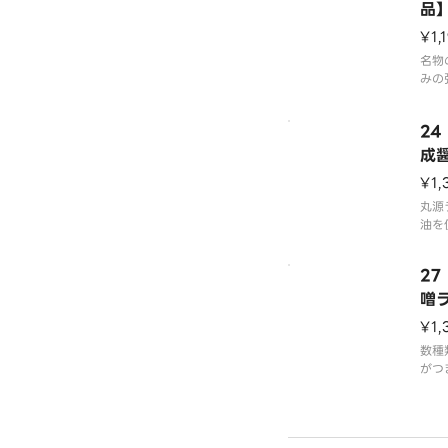
品
¥1,
名物
みの
杯手
上げ
2
です
成醤
※写
¥1,
0円
丸源
油を
中に
成醤
2
熟成
ー油
噌
です
¥1,
※写
数種
0円
がつ
ば同
アツ
なス
ぴっ