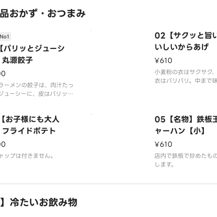
程良い辛さとご好評を
います。
品おかず・おつまみ
器代20円を含みます
※写真はイメージです（
02【サクッと旨
No1
苔はつきません
いしいからあげ
1【パリッとジューシ
】丸源餃子
¥610
小麦粉の衣はサクサク
00
衣はバリバリ。中まで
ラーメンの餃子は、肉汁たっ
んだ、ジューシーなか
ジューシーに、皮はパリッと
す。
スピーな仕上がりとなってい
。
※千切りキャベツ、マ
4【お子様にも大人
05【名物】鉄板
ケチャップは付きませ
】フライドポテト
ャーハン【小】
00
¥610
ャップは付きません。
店内で鉄板で炒めたも
します。
】冷たいお飲み物