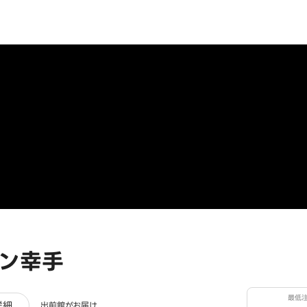
ン幸手
最低
ュー
詳細
出前館がお届け