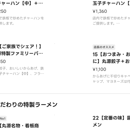
チャーハン【中】＋丸
玉子チャーハン【
餃子
からあげ
250
¥1,360
で鉄板で炒めたチャーハンを
店内で鉄板で炒めたチ
供します。
ご提供します。
ケチャップは付きませ
唐揚げは4個入りです。
4【ご家族でシェア！】
店長のオススメ
源特製ファミリーパッ
15【おつまみ・
に】丸源餃子＋お
150
からあげコンビ
餃子、おいしいからあげ、鉄
¥1,100
子チャーハン【中】、フライ
からあげに千切りキャ
テトがついたお得なセットで
ャップ、マヨネーズは
店内で鉄板で炒めたチャーハ
ん。
ご提供します。
※写真はイメージです
ャップは付きません。
げは4個入りです。
だわりの特製ラーメン
22【定番の味】
No1
メン
1【丸源名物・看板商