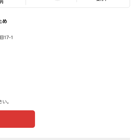
1円
ため
17-1
さい。