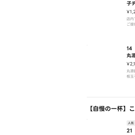
子
源
¥1,
店内
ご提
1
丸
ク
¥2,
丸源
板玉
ドポ
す。
ンを
ケチ
唐揚
【自慢の一杯】こ
人気 
2