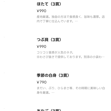
ほたて（3貫）
¥990
産地厳選。独自の方法で食感良く、旨味も濃厚。店
内で丁寧に仕込んでいます。
※わさび抜きで提供しております。別添の小袋わさ
びをご利用ください。
※こちらの商品を複数ご注文の場合、配達時の崩れ
防止の為、まとめて容器にお詰め致します。
つぶ貝（3貫）
¥990
コリコリ食感が人気のネタ。
※わさび抜きで提供しております。別添の小袋わさ
びをご利用ください。
※こちらの商品を複数ご注文の場合、配達時の崩れ
防止の為、まとめて容器にお詰め致します。
季節の白身（3貫）
¥790
まだい、ぶり、ひらまさ等、その時期に美味しい白
身を厳選。
※わさび抜きで提供しております。別添の小袋わさ
びをご利用ください。
※こちらの商品を複数ご注文の場合、配達時の崩れ
防止の為、まとめて容器にお詰め致します。