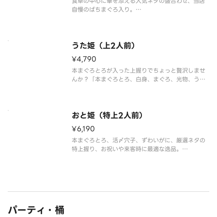
食卓の中心に華を添える人気ネタの盛合わせ、当店
自慢のばちまぐろ入り。
「まぐろ、いか、サーモン、白身、まぐろたたき、
いくら、穴子、寿司えび、玉子」の18貫盛合わせ。
※わさび抜きで提供しております。別添の小袋わさ
うた姫（上2人前）
びをご利用ください。
¥4,790
※食材の入荷状況により
本まぐろとろが入った上握りでちょっと贅沢しませ
んか？「本まぐろとろ、白身、まぐろ、光物、う
に、いくら、穴子、生えび、いか」の豪華18貫盛合
わせ。※わさび抜きで提供しております。別添の小
袋わさびをご利用ください。※食材の入荷状況によ
り、一部のネタが変更になる場合
おと姫（特上2人前）
¥6,190
本まぐろとろ、活〆穴子、ずわいがに、厳選ネタの
特上握り、お祝いや来客時に最適な逸品。
「本まぐろとろ4貫、白身、ずわいがに、うに、い
くら、活〆穴子、生えび、光物」の超豪華18貫盛合
わせ。
※わさび抜きで提供しております。別添の小袋わさ
びをご利用ください。
パーティ・桶
※