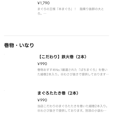
¥1,790
まぐろの王様「本まぐろ」！ 脂乗り抜群の大と
ろ。
※わさび抜きで提供しております。別添の小袋わさ
びをご利用ください。
※こちらの商品を複数ご注文の場合、配達時の崩れ
防止の為、まとめて容器にお詰め致します。
巻物・いなり
【こだわり】鉄火巻（2本）
¥990
巻物おすすめNo.1厳選された「ばちまぐろ」を巻い
た細巻2本入り。※わさび抜きで提供しております。
別添の小袋わさびをご利用ください。
まぐろたたき巻（2本）
¥990
当店こだわりのまぐろたたきを巻いた細巻2本入り。
※わさび抜きで提供しております。別添の小袋わさ