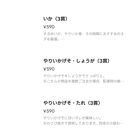
※わさび抜きで提供しております。別添の小袋わさ
びをご利用ください。
※こちらの商品を複数ご注文の場合、配達時の崩れ
防止の為、まとめて容器にお詰め致します。
いか（3貫）
¥590
するめいか、やりいか等、その時期におすすめのネ
タを厳選。
※わさび抜きで提供しております。別添の小袋わさ
びをご利用ください。
※こちらの商品を複数ご注文の場合、配達時の崩れ
防止の為、まとめて容器にお詰め致します。
やりいかげそ・しょうが（3貫）
¥590
やりいかげそをしょうがでさっぱりと。
※こちらの商品を複数ご注文の場合、配達時の崩れ
防止の為、まとめて容器にお詰め致します。
やりいかげそ・たれ（3貫）
¥590
やりいかげそに甘いタレが美味しい。
※わさび抜きで提供しております。別添の小袋わさ
びをご利用ください。