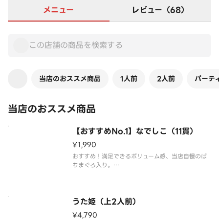
メニュー
レビュー（68）
当店のおススメ商品
1人前
2人前
パーテ
当店のおススメ商品
【おすすめNo.1】なでしこ（11貫）
¥1,990
おすすめ！満足できるボリューム感、当店自慢のば
ちまぐろ入り。
「まぐろ、白身、サーモン、いか、寿司えび、にぎ
り玉子、穴子、かにいくら、まぐろたたき、光物、
鉄火巻」の11貫盛合わせ。
うた姫（上2人前）
※わさび抜きで提供しております。別添の小袋わさ
¥4,790
びをご利用ください。