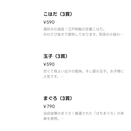
※こちらの商品を複数ご注文の場合、配達時の崩れ
防止の為、まとめて容器にお詰め致します。
こはだ（3貫）
¥590
通好みの逸品！江戸前鮨の定番こはだ。
※わさび抜きで提供しております。別添の小袋わさ
びをご利用ください。
※こちらの商品を複数ご注文の場合、配達時の崩れ
防止の為、まとめて容器にお詰め致します。
玉子（3貫）
¥590
甘くて程よい出汁の風味。すし屋の玉子。お子様に
人気です。
※こちらの商品を複数ご注文の場合、配達時の崩れ
防止の為、まとめて容器にお詰め致します。
まぐろ（3貫）
¥790
当店自慢のまぐろ！厳選された「ばちまぐろ」の赤
身を使用。
※わさび抜きで提供しております。別添の小袋わさ
びをご利用ください。