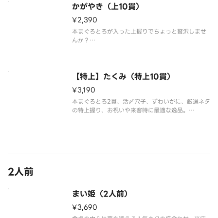
かがやき（上10貫）
※わさび抜きで提供しております。別添の小袋わさ
¥2,390
びをご利用ください。
※食材の
本まぐろとろが入った上握りでちょっと贅沢しませ
んか？
「本まぐろとろ、白身、まぐろ、光物、生えび、穴
子、いくら、かにうに、いか、玉子」の豪華10貫盛
合わせ。
【特上】たくみ（特上10貫）
※わさび抜きで提供しております。別添の小袋わさ
¥3,190
びをご利用ください。
※食材の入荷状況により、一部のネ
本まぐろとろ2貫、活〆穴子、ずわいがに、厳選ネタ
の特上握り、お祝いや来客時に最適な逸品。
「本まぐろとろ2貫、白身、光物、ずわいがに、活〆
穴子、いくら、うに、つぶ貝、生えび」の超豪華10
貫盛合わせ。
※わさび抜きで提供しております。別添の小袋わさ
びをご利用く
2人前
まい姫（2人前）
¥3,690