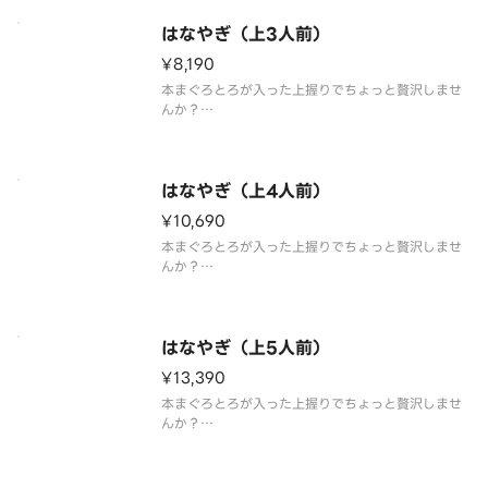
はなやぎ（上3人前）
¥8,190
本まぐろとろが入った上握りでちょっと贅沢しませ
んか？
「本まぐろとろ、白身、光物、生えび、いか、まぐ
ろ、うに、いくら、穴子、まぐろたたき巻」の豪華2
7貫+巻物1本盛合わせ。
はなやぎ（上4人前）
※わさび抜きで提供しております。別添の小袋わさ
¥10,690
びをご利用ください。
※食材の入荷状況
本まぐろとろが入った上握りでちょっと贅沢しませ
んか？
「本まぐろとろ、白身、光物、生えび、いか、まぐ
ろ、うに、いくら、穴子、まぐろたたき巻」の豪華3
6貫+巻物1本盛合わせ。
はなやぎ（上5人前）
※わさび抜きで提供しております。別添の小袋わさ
¥13,390
びをご利用ください。
※食材の入荷状況
本まぐろとろが入った上握りでちょっと贅沢しませ
んか？
「本まぐろとろ、白身、光物、生えび、いか、まぐ
ろ、うに、いくら、穴子、まぐろたたき巻」の豪華
45貫+巻物1本盛合わせ。