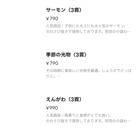
※こちらの商品を複数ご注文の場合、配達時の崩れ
防止の為、まとめて容器にお詰め致します。
サーモン（3貫）
¥790
人気商品！子供にも大人にも大人気のサーモン。
※わさび抜きで提供しております。別添の小袋わさ
びをご利用ください。
※こちらの商品を複数ご注文の場合、配達時の崩れ
防止の為、まとめて容器にお詰め致します。
季節の光物（3貫）
¥790
その時期に美味しい光物を厳選。しょうがでさっぱ
りと。
※こちらの商品を複数ご注文の場合、配達時の崩れ
防止の為、まとめて容器にお詰め致します。
えんがわ（3貫）
¥990
人気商品！脂乗りと食感がとても良い。
※わさび抜きで提供しております。別添の小袋わさ
びをご利用ください。
※こちらの商品を複数ご注文の場合、配達時の崩れ
防止の為、まとめて容器にお詰め致します。