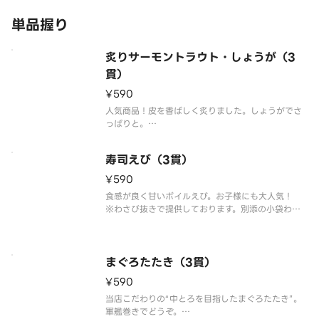
びをご利用ください。
単品握り
※食材
炙りサーモントラウト・しょうが（3
貫）
¥590
人気商品！皮を香ばしく炙りました。しょうがでさ
っぱりと。
※こちらの商品を複数ご注文の場合、配達時の崩れ
防止の為、まとめて容器にお詰め致します。
寿司えび（3貫）
¥590
食感が良く甘いボイルえび。お子様にも大人気！
※わさび抜きで提供しております。別添の小袋わさ
びをご利用ください。
※こちらの商品を複数ご注文の場合、配達時の崩れ
防止の為、まとめて容器にお詰め致します。
まぐろたたき（3貫）
¥590
当店こだわりの“中とろを目指したまぐろたたき”。
軍艦巻きでどうぞ。