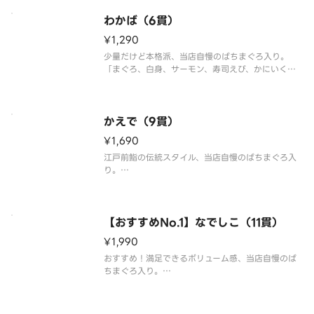
わかば（6貫）
¥1,290
少量だけど本格派、当店自慢のばちまぐろ入り。
「まぐろ、白身、サーモン、寿司えび、かにいく
ら、いか」の6貫盛合わせ。
※わさび抜きで提供しております。別添の小袋わさ
びをご利用ください。
かえで（9貫）
※食材の入荷状況により、一部のネタが変更になる
¥1,690
場合があります。
※お客様
江戸前鮨の伝統スタイル、当店自慢のばちまぐろ入
り。
「まぐろ、白身、サーモン、いか、寿司えび、穴
子、いくら、まぐろたたき、玉子」の9貫盛合わせ。
※わさび抜きで提供しております。別添の小袋わさ
【おすすめNo.1】なでしこ（11貫）
びをご利用ください。
¥1,990
※食材の入荷状況により、一部のネタが変更にな
おすすめ！満足できるボリューム感、当店自慢のば
ちまぐろ入り。
「まぐろ、白身、サーモン、いか、寿司えび、にぎ
り玉子、穴子、かにいくら、まぐろたたき、光物、
鉄火巻」の11貫盛合わせ。