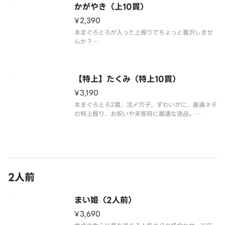
かがやき（上10貫）
※わさび抜きで提供しております。別添の小袋わさ
¥2,390
びをご利用ください。
※食材の
本まぐろとろが入った上握りでちょっと贅沢しませ
んか？
「本まぐろとろ、白身、まぐろ、光物、生えび、穴
子、いくら、かにうに、いか、玉子」の豪華10貫盛
合わせ。
【特上】たくみ（特上10貫）
※わさび抜きで提供しております。別添の小袋わさ
¥3,190
びをご利用ください。
※食材の入荷状況により、一部のネ
本まぐろとろ2貫、活〆穴子、ずわいがに、厳選ネタ
の特上握り、お祝いや来客時に最適な逸品。
「本まぐろとろ2貫、白身、光物、ずわいがに、活〆
穴子、いくら、うに、つぶ貝、生えび」の超豪華10
貫盛合わせ。
※わさび抜きで提供しております。別添の小袋わさ
びをご利用く
2人前
まい姫（2人前）
¥3,690