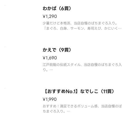
わかば（6貫）
¥1,290
少量だけど本格派、当店自慢のばちまぐろ入り。
「まぐろ、白身、サーモン、寿司えび、かにいく
ら、いか」の6貫盛合わせ。
※わさび抜きで提供しております。別添の小袋わさ
びをご利用ください。
かえで（9貫）
※食材の入荷状況により、一部のネタが変更になる
¥1,690
場合があります。
※お客様
江戸前鮨の伝統スタイル、当店自慢のばちまぐろ入
り。
「まぐろ、白身、サーモン、いか、寿司えび、穴
子、いくら、まぐろたたき、玉子」の9貫盛合わせ。
※わさび抜きで提供しております。別添の小袋わさ
【おすすめNo.1】なでしこ（11貫）
びをご利用ください。
¥1,990
※食材の入荷状況により、一部のネタが変更にな
おすすめ！満足できるボリューム感、当店自慢のば
ちまぐろ入り。
「まぐろ、白身、サーモン、いか、寿司えび、にぎ
り玉子、穴子、かにいくら、まぐろたたき、光物、
鉄火巻」の11貫盛合わせ。