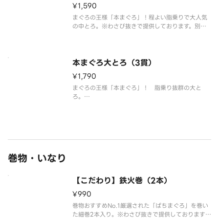
¥1,590
まぐろの王様「本まぐろ」！程よい脂乗りで大人気
の中とろ。※わさび抜きで提供しております。別添
の小袋わさびをご利用ください。※こちらの商品を
複数ご注文の場合、配達時の崩れ防止の為、まとめ
て容器にお詰め致します。
本まぐろ大とろ（3貫）
¥1,790
まぐろの王様「本まぐろ」！ 脂乗り抜群の大と
ろ。
※わさび抜きで提供しております。別添の小袋わさ
びをご利用ください。
※こちらの商品を複数ご注文の場合、配達時の崩れ
防止の為、まとめて容器にお詰め致します。
巻物・いなり
【こだわり】鉄火巻（2本）
¥990
巻物おすすめNo.1厳選された「ばちまぐろ」を巻い
た細巻2本入り。※わさび抜きで提供しております。