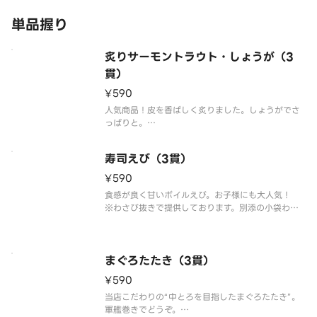
びをご利用ください。
単品握り
※食材
炙りサーモントラウト・しょうが（3
貫）
¥590
人気商品！皮を香ばしく炙りました。しょうがでさ
っぱりと。
※こちらの商品を複数ご注文の場合、配達時の崩れ
防止の為、まとめて容器にお詰め致します。
寿司えび（3貫）
¥590
食感が良く甘いボイルえび。お子様にも大人気！
※わさび抜きで提供しております。別添の小袋わさ
びをご利用ください。
※こちらの商品を複数ご注文の場合、配達時の崩れ
防止の為、まとめて容器にお詰め致します。
まぐろたたき（3貫）
¥590
当店こだわりの“中とろを目指したまぐろたたき”。
軍艦巻きでどうぞ。