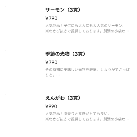
※こちらの商品を複数ご注文の場合、配達時の崩れ
防止の為、まとめて容器にお詰め致します。
サーモン（3貫）
¥790
人気商品！子供にも大人にも大人気のサーモン。
※わさび抜きで提供しております。別添の小袋わさ
びをご利用ください。
※こちらの商品を複数ご注文の場合、配達時の崩れ
防止の為、まとめて容器にお詰め致します。
季節の光物（3貫）
¥790
その時期に美味しい光物を厳選。しょうがでさっぱ
りと。
※こちらの商品を複数ご注文の場合、配達時の崩れ
防止の為、まとめて容器にお詰め致します。
えんがわ（3貫）
¥990
人気商品！脂乗りと食感がとても良い。
※わさび抜きで提供しております。別添の小袋わさ
びをご利用ください。
※こちらの商品を複数ご注文の場合、配達時の崩れ
防止の為、まとめて容器にお詰め致します。