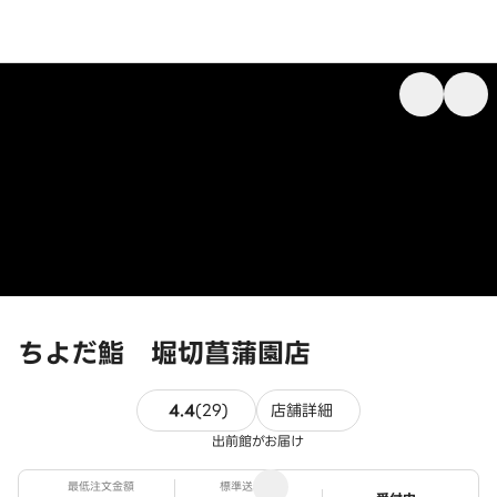
ちよだ鮨 堀切菖蒲園店
29件のレビュー
4.4
(
29
)
店舗詳細
出前館がお届け
最低注文金額
標準送料