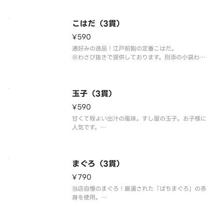
※こちらの商品を複数ご注文の場合、配達時の崩れ
防止の為、まとめて容器にお詰め致します。
こはだ（3貫）
¥590
通好みの逸品！江戸前鮨の定番こはだ。
※わさび抜きで提供しております。別添の小袋わさ
びをご利用ください。
※こちらの商品を複数ご注文の場合、配達時の崩れ
防止の為、まとめて容器にお詰め致します。
玉子（3貫）
¥590
甘くて程よい出汁の風味。すし屋の玉子。お子様に
人気です。
※こちらの商品を複数ご注文の場合、配達時の崩れ
防止の為、まとめて容器にお詰め致します。
まぐろ（3貫）
¥790
当店自慢のまぐろ！厳選された「ばちまぐろ」の赤
身を使用。
※わさび抜きで提供しております。別添の小袋わさ
びをご利用ください。