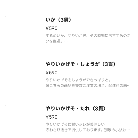
※わさび抜きで提供しております。別添の小袋わさ
びをご利用ください。
※こちらの商品を複数ご注文の場合、配達時の崩れ
防止の為、まとめて容器にお詰め致します。
いか（3貫）
¥590
するめいか、やりいか等、その時期におすすめのネ
タを厳選。
※わさび抜きで提供しております。別添の小袋わさ
びをご利用ください。
※こちらの商品を複数ご注文の場合、配達時の崩れ
防止の為、まとめて容器にお詰め致します。
やりいかげそ・しょうが（3貫）
¥590
やりいかげそをしょうがでさっぱりと。
※こちらの商品を複数ご注文の場合、配達時の崩れ
防止の為、まとめて容器にお詰め致します。
やりいかげそ・たれ（3貫）
¥590
やりいかげそに甘いタレが美味しい。
※わさび抜きで提供しております。別添の小袋わさ
びをご利用ください。