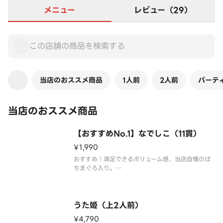
メニュー
レビュー（29）
当店のおススメ商品
1人前
2人前
パーテ
当店のおススメ商品
【おすすめNo.1】なでしこ（11貫）
¥1,990
おすすめ！満足できるボリューム感、当店自慢のば
ちまぐろ入り。
「まぐろ、白身、サーモン、いか、寿司えび、にぎ
り玉子、穴子、かにいくら、まぐろたたき、光物、
鉄火巻」の11貫盛合わせ。
うた姫（上2人前）
※わさび抜きで提供しております。別添の小袋わさ
¥4,790
びをご利用ください。