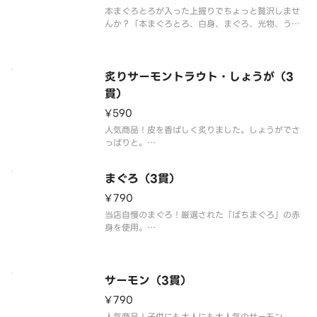
※食材の
本まぐろとろが入った上握りでちょっと贅沢しませ
んか？「本まぐろとろ、白身、まぐろ、光物、う
に、いくら、穴子、生えび、いか」の豪華18貫盛合
わせ。※わさび抜きで提供しております。別添の小
袋わさびをご利用ください。※食材の入荷状況によ
り、一部のネタが変更になる場合
炙りサーモントラウト・しょうが（3
貫）
¥590
人気商品！皮を香ばしく炙りました。しょうがでさ
っぱりと。
※こちらの商品を複数ご注文の場合、配達時の崩れ
防止の為、まとめて容器にお詰め致します。
まぐろ（3貫）
¥790
当店自慢のまぐろ！厳選された「ばちまぐろ」の赤
身を使用。
※わさび抜きで提供しております。別添の小袋わさ
びをご利用ください。
※こちらの商品を複数ご注文の場合、配達時の崩れ
防止の為、まとめて容器にお詰め致します。
サーモン（3貫）
¥790
人気商品！子供にも大人にも大人気のサーモン。