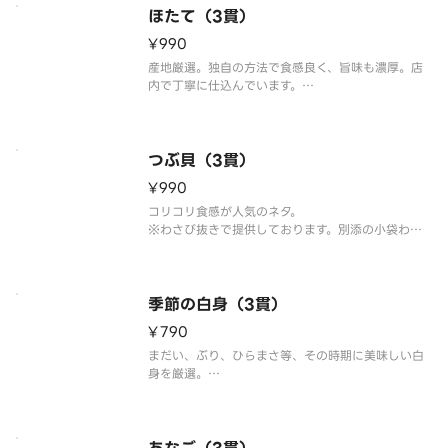
ほたて（3貫）
¥990
産地厳選。独自の方法で食感良く、旨味も濃厚。店
内で丁寧に仕込んでいます。
※わさび抜きで提供しております。別添の小袋わさ
びをご利用ください。
※こちらの商品を複数ご注文の場合、配達時の崩れ
防止の為、まとめて容器にお詰め致します。
つぶ貝（3貫）
¥990
コリコリ食感が人気のネタ。
※わさび抜きで提供しております。別添の小袋わさ
びをご利用ください。
※こちらの商品を複数ご注文の場合、配達時の崩れ
防止の為、まとめて容器にお詰め致します。
季節の白身（3貫）
¥790
まだい、ぶり、ひらまさ等、その時期に美味しい白
身を厳選。
※わさび抜きで提供しております。別添の小袋わさ
びをご利用ください。
※こちらの商品を複数ご注文の場合、配達時の崩れ
防止の為、まとめて容器にお詰め致します。