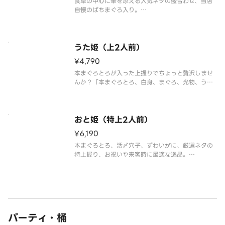
食卓の中心に華を添える人気ネタの盛合わせ、当店
自慢のばちまぐろ入り。
「まぐろ、いか、サーモン、白身、まぐろたたき、
いくら、穴子、寿司えび、玉子」の18貫盛合わせ。
※わさび抜きで提供しております。別添の小袋わさ
うた姫（上2人前）
びをご利用ください。
¥4,790
※食材の入荷状況により
本まぐろとろが入った上握りでちょっと贅沢しませ
んか？「本まぐろとろ、白身、まぐろ、光物、う
に、いくら、穴子、生えび、いか」の豪華18貫盛合
わせ。※わさび抜きで提供しております。別添の小
袋わさびをご利用ください。※食材の入荷状況によ
り、一部のネタが変更になる場合
おと姫（特上2人前）
¥6,190
本まぐろとろ、活〆穴子、ずわいがに、厳選ネタの
特上握り、お祝いや来客時に最適な逸品。
「本まぐろとろ4貫、白身、ずわいがに、うに、い
くら、活〆穴子、生えび、光物」の超豪華18貫盛合
わせ。
※わさび抜きで提供しております。別添の小袋わさ
びをご利用ください。
パーティ・桶
※