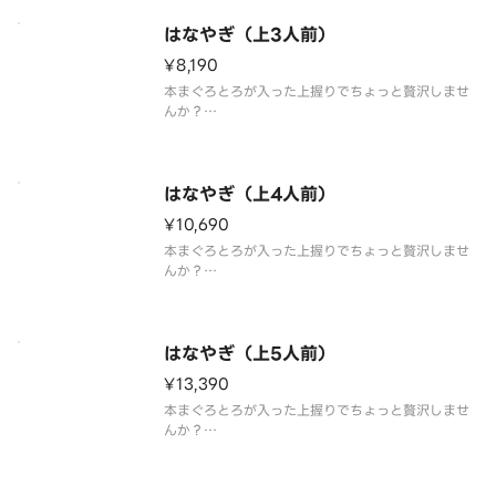
はなやぎ（上3人前）
¥8,190
本まぐろとろが入った上握りでちょっと贅沢しませ
んか？
「本まぐろとろ、白身、光物、生えび、いか、まぐ
ろ、うに、いくら、穴子、まぐろたたき巻」の豪華2
7貫+巻物1本盛合わせ。
はなやぎ（上4人前）
※わさび抜きで提供しております。別添の小袋わさ
¥10,690
びをご利用ください。
※食材の入荷状況
本まぐろとろが入った上握りでちょっと贅沢しませ
んか？
「本まぐろとろ、白身、光物、生えび、いか、まぐ
ろ、うに、いくら、穴子、まぐろたたき巻」の豪華3
6貫+巻物1本盛合わせ。
はなやぎ（上5人前）
※わさび抜きで提供しております。別添の小袋わさ
¥13,390
びをご利用ください。
※食材の入荷状況
本まぐろとろが入った上握りでちょっと贅沢しませ
んか？
「本まぐろとろ、白身、光物、生えび、いか、まぐ
ろ、うに、いくら、穴子、まぐろたたき巻」の豪華
45貫+巻物1本盛合わせ。