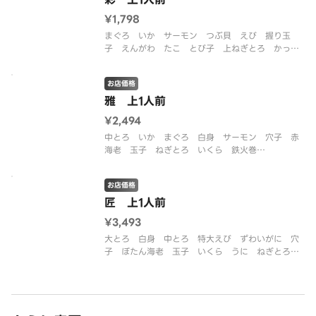
¥1,798
まぐろ いか サーモン つぶ貝 えび 握り玉
子 えんがわ たこ とび子 上ねぎとろ かっぱ
巻
お店価格
雅 上1人前
¥2,494
中とろ いか まぐろ 白身 サーモン 穴子 赤
海老 玉子 ねぎとろ いくら 鉄火巻
お店価格
匠 上1人前
¥3,493
大とろ 白身 中とろ 特大えび ずわいがに 穴
子 ぼたん海老 玉子 いくら うに ねぎとろ巻