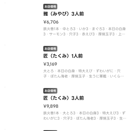
中身の変更がある場合があります）
お店価格
雅（みやび）3人前
¥6,706
鉄火巻1本・中とろ3・いか3・まぐろ3・本日の白身
3・サーモン3・穴子3・赤えび3・厚焼玉子3・上ね
ぎとろ軍艦3・いくら軍艦3（中身の変更はできませ
ん。※入荷状況により、中身の変更がある場合があ
お店価格
ります）
匠（たくみ）1人前
¥3,169
大とろ・本日の白身・特大えび・ずわいがに・穴
子・ぼたん海老・厚焼玉子・生うに軍艦・いくら軍
艦（中身の変更はできません。※入荷状況により、
中身の変更がある場合があります）
お店価格
匠（たくみ）3人前
¥9,898
鉄火巻1本・大とろ3・本日の白身3・特大えび3・ず
わいがに3・穴子3・ぼたん海老3・厚焼玉子3・生う
に軍艦3・いくら軍艦3（中身の変更はできません。
※入荷状況により、中身の変更がある場合がありま