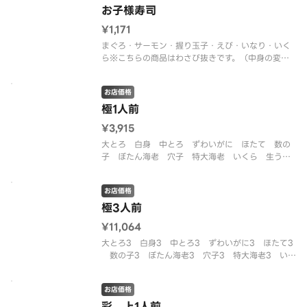
お子様寿司
¥1,171
まぐろ・サーモン・握り玉子・えび・いなり・いく
ら※こちらの商品はわさび抜きです。（中身の変更
はできません。※入荷状況により、中身の変更があ
る場合があります）
お店価格
極1人前
¥3,915
大とろ 白身 中とろ ずわいがに ほたて 数の
子 ぼたん海老 穴子 特大海老 いくら 生う
に とろタクロール1/2 厚焼き玉子
お店価格
極3人前
¥11,064
大とろ3 白身3 中とろ3 ずわいがに3 ほたて3
数の子3 ぼたん海老3 穴子3 特大海老3 いく
ら3 生うに3 とろタクロール1/2 厚焼き玉子3
お店価格
彩 上1人前