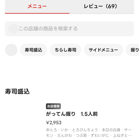
メニュー
レビュー（69）
寿司盛込
ちらし寿司
サイドメニュー
握
この店舗は全商品お店価格です
寿司盛込
お店価格
がってん握り 1.5人前
¥2,953
中とろ・いか・とろびんちょう・本日の白身・サー
モン・えんがわ・つぶ貝・ずわいがに・上ねぎとろ