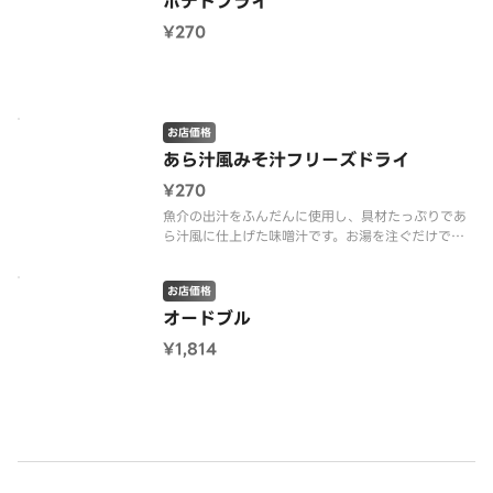
ポテトフライ
¥270
お店価格
あら汁風みそ汁フリーズドライ
¥270
魚介の出汁をふんだんに使用し、具材たっぷりであ
ら汁風に仕上げた味噌汁です。お湯を注ぐだけで手
軽に味わえます。
お店価格
オードブル
¥1,814