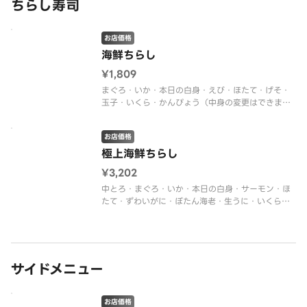
ちらし寿司
お店価格
海鮮ちらし
¥1,809
まぐろ・いか・本日の白身・えび・ほたて・げそ・
玉子・いくら・かんぴょう（中身の変更はできませ
ん。※入荷状況により、中身の変更がある場合があ
ります）
お店価格
極上海鮮ちらし
¥3,202
中とろ・まぐろ・いか・本日の白身・サーモン・ほ
たて・ずわいがに・ぼたん海老・生うに・いくら・
穴子（中身の変更はできません。※入荷状況によ
り、中身の変更がある場合があります）
サイドメニュー
お店価格