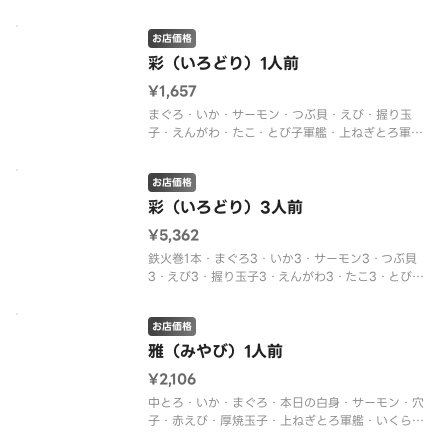
軍艦・いくら軍艦・厚焼玉子・穴子・しめさば・え
び
お店価格
（中身の変更はできません。※入荷状況により、中
身の変更がある場合があります）
彩（いろどり）1人前
¥1,657
まぐろ・いか・サーモン・つぶ貝・えび・握り玉
子・えんがわ・たこ・とび子軍艦・上ねぎとろ軍艦
（中身の変更はできません。※入荷状況により、中
身の変更がある場合があります）
お店価格
彩（いろどり）3人前
¥5,362
鉄火巻1本・まぐろ3・いか3・サーモン3・つぶ貝
3・えび3・握り玉子3・えんがわ3・たこ3・とび子
軍艦3・上ねぎとろ軍艦3（中身の変更はできませ
ん。※入荷状況により、中身の変更がある場合があ
お店価格
ります）
雅（みやび）1人前
¥2,106
中とろ・いか・まぐろ・本日の白身・サーモン・穴
子・赤えび・厚焼玉子・上ねぎとろ軍艦・いくら軍
艦（中身の変更はできません。※入荷状況により、