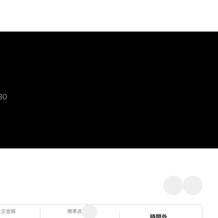
30
注文金額
標準送料
ステータス
時間外