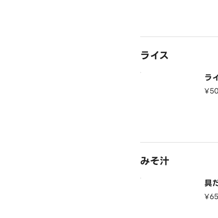
ライス
ラ
¥5
みそ汁
具
¥6