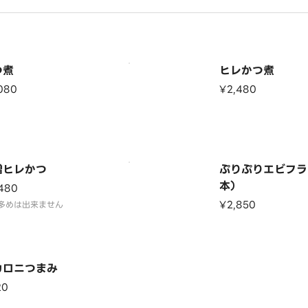
つ煮
ヒレかつ煮
080
¥2,480
噌ヒレかつ
ぷりぷりエビフラ
本）
480
¥2,850
多めは出来ません
カロニつまみ
20