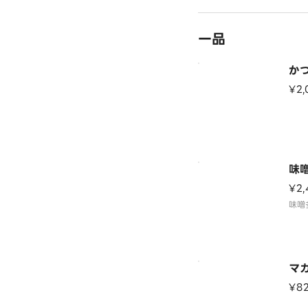
一品
か
¥2,
味
¥2,
味噌
マ
¥8