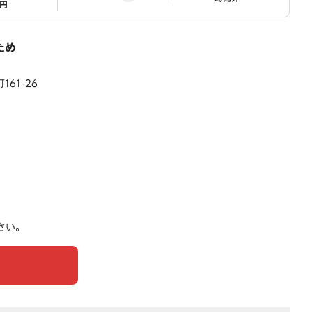
1円
ため
61-26
さい。