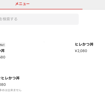
メニュー
ヒレかつ丼
No1
つ丼
¥2,080
580
そヒレかつ丼
080
多めは出来ません