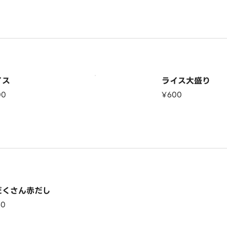
イス
ライス大盛り
00
¥600
だくさん赤だし
50