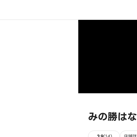
みの勝はな
14件のレビ
3.9
(
14
)
店舗詳