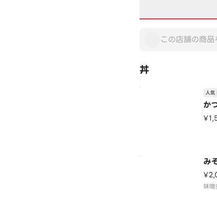
丼
人気 
か
¥1,
み
¥2,
味噌