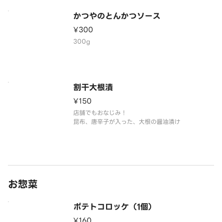
かつやのとんかつソース
¥300
300g
割干大根漬
¥150
店舗でもおなじみ！
昆布、唐辛子が入った、大根の醤油漬け
お惣菜
ポテトコロッケ（1個）
¥160