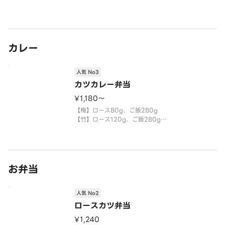
カレー
人気 No3
カツカレー弁当
¥1,180〜
【梅】ロース80g、ご飯280g
【竹】ロース120g、ご飯280g
専門店のカツカレー。温泉たまごのトッピングがオ
ススメ！
お弁当
人気 No2
ロースカツ弁当
¥1,240