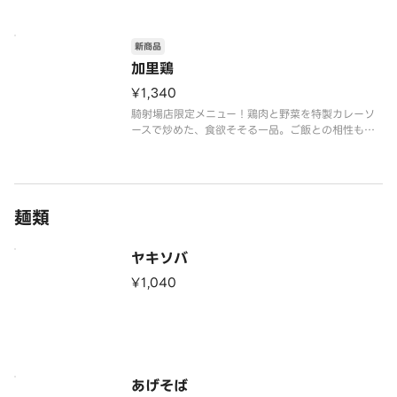
新商品
加里鶏
¥1,340
騎射場店限定メニュー！鶏肉と野菜を特製カレーソ
ースで炒めた、食欲そそる一品。ご飯との相性も抜
群で、お箸が止まらない美味しさです。
麺類
ヤキソバ
¥1,040
あげそば