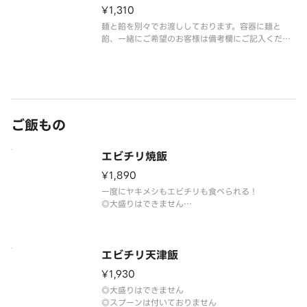
¥1,310
麺と餡を別々でお渡ししております。容器に麺と
餡、一緒にご希望のお客様は備考欄にご記入くださ
い。
ご飯もの
エビチリ焼飯
¥1,890
一度にヤキメシもエビチリも食べられる！
◎大盛りはできません
◎スプーンは付いておりません
エビチリ天津飯
¥1,930
◎大盛りはできません
◎スプーンは付いておりません