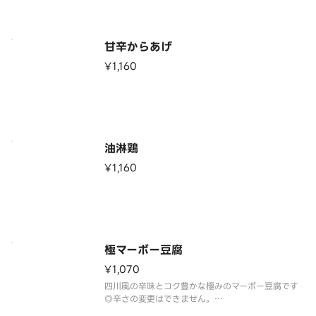
甘辛からあげ
¥1,160
油淋鶏
¥1,160
極マーボー豆腐
¥1,070
四川風の辛味とコク豊かな極みのマーボー豆腐です
◎辛さの変更はできません。
◎スプーンはついておりません。