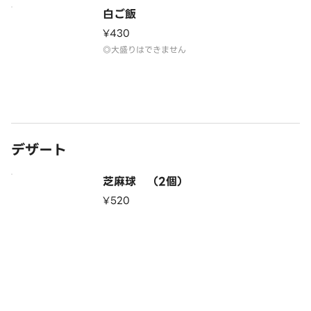
白ご飯
¥430
デザート
芝麻球 （2個）
¥520