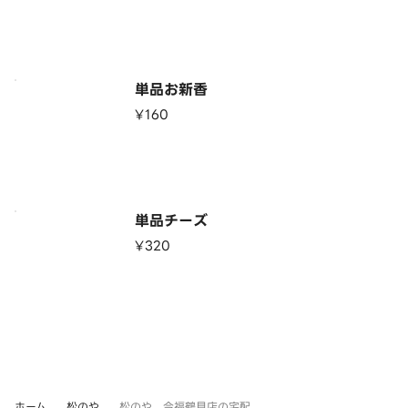
単品お新香
¥160
単品チーズ
¥320
ホーム
松のや
松のや 今福鶴見店の宅配