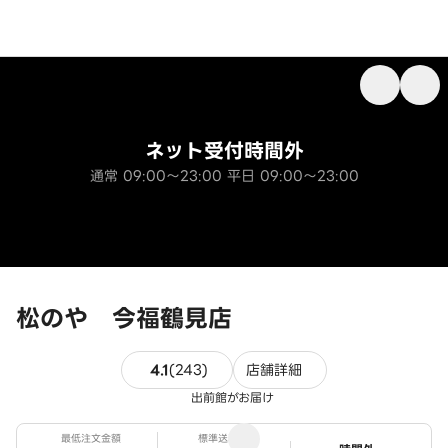
ネット受付時間外
通常 09:00～23:00 平日 09:00～23:00
松のや 今福鶴見店
243件のレビュー
4.1
(
243
)
店舗詳細
出前館がお届け
最低注文金額
標準送料