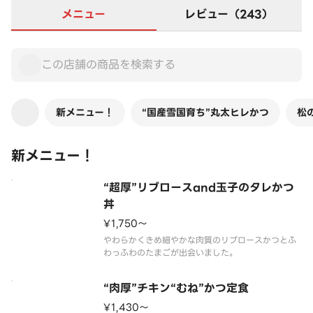
メニュー
レビュー（243）
新メニュー！
“国産雪国育ち”丸太ヒレかつ
松
新メニュー！
“超厚”リブロースand玉子のタレかつ
丼
¥1,750〜
やわらかくきめ細やかな肉質のリブロースかつとふ
“肉厚”チキン“むね”かつ定食
¥1,430〜