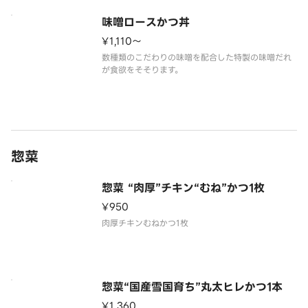
味噌ロースかつ丼
¥1,110〜
数種類のこだわりの味噌を配合した特製の味噌だれ
が食欲をそそります。
惣菜
惣菜 “肉厚”チキン“むね”かつ1枚
¥950
惣菜“国産雪国育ち”丸太ヒレかつ1本
¥1,360