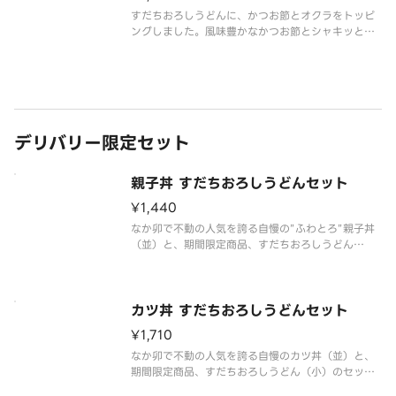
すだちおろしうどんに、かつお節とオクラをトッピ
ングしました。風味豊かなかつお節とシャキッとし
た食感のオクラはすだちの爽やかな風味と相性抜群
です。
※アレルギー情報は「なか卯」のホームページをご
覧ください。 ※具材の増減等、特別なご要望は承っ
ておりません。
デリバリー限定セット
親子丼 すだちおろしうどんセット
¥1,440
なか卯で不動の人気を誇る自慢の”ふわとろ”親子丼
（並）と、期間限定商品、すだちおろしうどん
（小）のセットです。なか卯の人気商品をご堪能下
さい。
※アレルギー情報は「なか卯」のホームページをご
カツ丼 すだちおろしうどんセット
覧ください。 ※具材の増減等、特別なご要望は承っ
¥1,710
ておりません。
なか卯で不動の人気を誇る自慢のカツ丼（並）と、
期間限定商品、すだちおろしうどん（小）のセット
です。なか卯の人気商品をご堪能下さい。