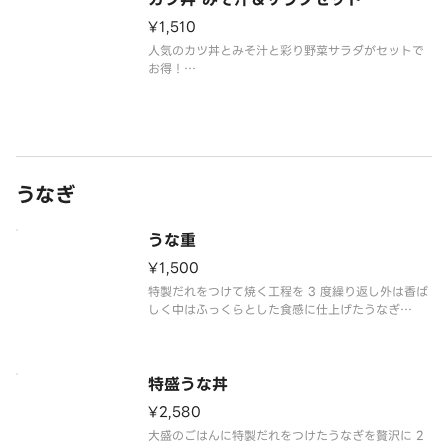
¥1,510
人気のカツ丼とみそ汁と彩り野菜サラダがセットで
お得！
※アレルギー情報は「なか卯」のホームページをご
覧ください。
※具材の増減等、特別なご要望は承っておりませ
うなぎ
うな重
¥1,500
特製だれをつけて焼く工程を 3 度繰り返し外は香ば
しく中はふっくらとした食感に仕上げたうなぎ
を、“こだわり卵”を使った錦糸卵とともにお召し上
がりいただける商品です。醤油の香ばしさと砂糖の
コクが調和した甘めで深みのあるタレがうなぎにし
っかりと絡みごはんのおいしさ
特盛うな丼
¥2,580
大盛のごはんに特製だれをつけたうなぎを贅沢に 2