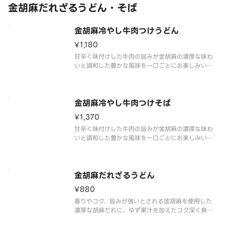
金胡麻だれざるうどん・そば
金胡麻冷やし牛肉つけうどん
¥1,180
甘辛く味付けした牛肉の旨みが金胡麻の濃厚な味わ
いと調和した豊かな風味を一口ごとにお楽しみいた
だけます。
なか卯自慢の、のど越しの良いうどんを香り高い特
製金胡麻だれでお楽しみください。
※アレルギー情報は「なか卯」のホームページをご
金胡麻冷やし牛肉つけそば
覧ください。 ※具材の増減等、
¥1,370
甘辛く味付けした牛肉の旨みが金胡麻の濃厚な味わ
いと調和した豊かな風味を一口ごとにお楽しみいた
だけます。
金胡麻だれざるうどん
¥880
香りやコク、旨みが強いとされる金胡麻を使用した
濃厚な胡麻だれに、ゆず果汁を加えたコク深く爽や
かな味わいのつけ汁が夏にぴったりな一品です。