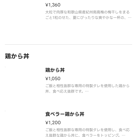
わりの
¥1,360
大粒で肉厚な和歌山県産紀州南高梅の梅干しをまる
ごと1粒のせた、夏にぴったりな爽やかな一杯の、
「紀州南高梅おろしそば」に風味豊かなかつお節
と、シャキッとした食感のオクラをトッピングしま
した。
※アレルギー情報は「なか卯」のホームページをご
覧ください。 ※具材の増
鶏から丼
鶏から丼
¥1,050
ご飯と相性抜群な専用の特製タレを使用した鶏から
丼、食べ応え抜群です。
※アレルギー情報は「なか卯」のホームページをご
覧ください。※具材の増減等、特別なご要望は承っ
食べラー鶏から丼
¥1,200
ご飯と相性抜群な専用の特製タレを使用し、食べ応
え抜群な鶏から丼に、食べラーをトッピング。