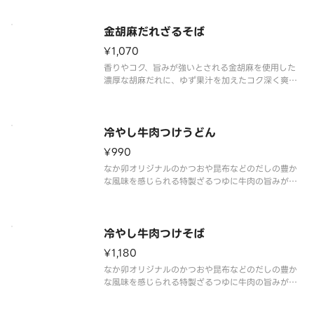
なか卯自慢の、のど越しの良いうどんを香り高い特
製金胡麻だれでお楽しみください。
※アレルギー情報は「なか卯」のホームページ
金胡麻だれざるそば
¥1,070
香りやコク、旨みが強いとされる金胡麻を使用した
濃厚な胡麻だれに、ゆず果汁を加えたコク深く爽や
かな味わいのつけ汁が夏にぴったりな一品です。
※アレルギー情報は「なか卯」のホームページをご
覧ください。 ※具材の増減等、特別なご要望は承っ
ておりません。
冷やし牛肉つけうどん
¥990
なか卯オリジナルのかつおや昆布などのだしの豊か
な風味を感じられる特製ざるつゆに牛肉の旨みがマ
ッチした冷やし牛肉つけうどんです。※アレルギー
情報は「なか卯」のホームページをご覧ください。
※具材の増減等、特別なご要望は承っておりませ
ん。
冷やし牛肉つけそば
¥1,180
なか卯オリジナルのかつおや昆布などのだしの豊か
な風味を感じられる特製ざるつゆに牛肉の旨みがマ
ッチした冷やし牛肉つけそばです。※アレルギー情
報は「なか卯」のホームページをご覧ください。 ※