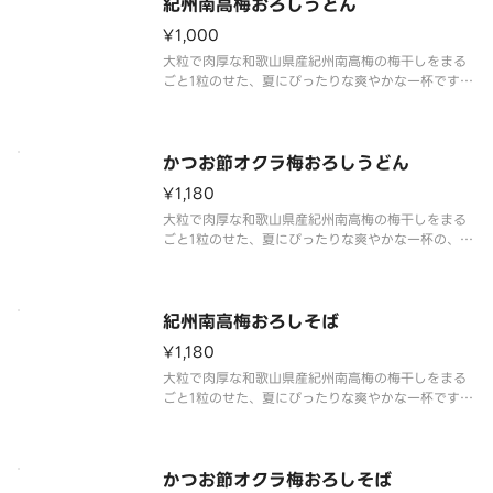
紀州南高梅おろしうどん
¥1,000
大粒で肉厚な和歌山県産紀州南高梅の梅干しをまる
ごと1粒のせた、夏にぴったりな爽やかな一杯です。
口に含んだ瞬間広がる梅本来の甘酸っぱさと上品な
香りが、食欲が落ちがちな暑い季節にも心地よく、
食欲をかき立てます。
さらに爽やかな酸味が特長の梅だれと、なか卯こだ
かつお節オクラ梅おろしうどん
わりの
¥1,180
大粒で肉厚な和歌山県産紀州南高梅の梅干しをまる
ごと1粒のせた、夏にぴったりな爽やかな一杯の、
「紀州南高梅おろしうどん」に風味豊かなかつお節
と、シャキッとした食感のオクラをトッピングしま
した。
※アレルギー情報は「なか卯」のホームページをご
紀州南高梅おろしそば
覧ください。 ※具材の
¥1,180
大粒で肉厚な和歌山県産紀州南高梅の梅干しをまる
ごと1粒のせた、夏にぴったりな爽やかな一杯です。
口に含んだ瞬間広がる梅本来の甘酸っぱさと上品な
香りが、食欲が落ちがちな暑い季節にも心地よく、
食欲をかき立てます。
さらに爽やかな酸味が特長の梅だれと、なか卯こだ
かつお節オクラ梅おろしそば