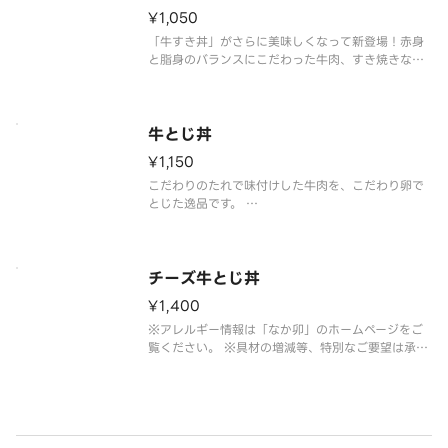
¥1,050
「牛すき丼」がさらに美味しくなって新登場！赤身
と脂身のバランスにこだわった牛肉、すき焼きなら
ではの具材である白ねぎと白滝を使用しこだわりの
たれで仕上げました。
※アレルギー情報は「なか卯」のホームページをご
覧ください。
牛とじ丼
※具材の増減等、特別なご要望は承っており
¥1,150
こだわりのたれで味付けした牛肉を、こだわり卵で
とじた逸品です。
※アレルギー情報は「なか卯」のホームページをご
覧ください。 ※具材の増減等、特別なご要望は承っ
ておりません。
チーズ牛とじ丼
¥1,400
※アレルギー情報は「なか卯」のホームページをご
覧ください。 ※具材の増減等、特別なご要望は承っ