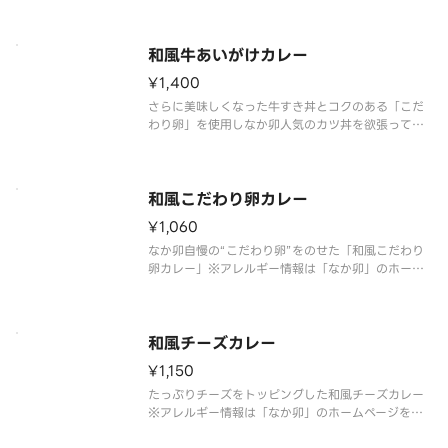
の増減等、特別なご要望は承っておりません。
和風牛あいがけカレー
¥1,400
さらに美味しくなった牛すき丼とコクのある「こだ
わり卵」を使用しなか卯人気のカツ丼を欲張って一
皿に合わせた丼ぶりです。
※アレルギー情報は「なか卯」のホームページをご
覧ください。 ※具材の増減等、特別なご要望は承っ
ておりません。
和風こだわり卵カレー
¥1,060
なか卯自慢の“こだわり卵”をのせた「和風こだわり
卵カレー」※アレルギー情報は「なか卯」のホーム
ページをご覧ください。 ※具材の増減等、特別なご
要望は承っておりません。
和風チーズカレー
¥1,150
たっぷりチーズをトッピングした和風チーズカレー
※アレルギー情報は「なか卯」のホームページをご
覧ください。 ※具材の増減等、特別なご要望は承っ