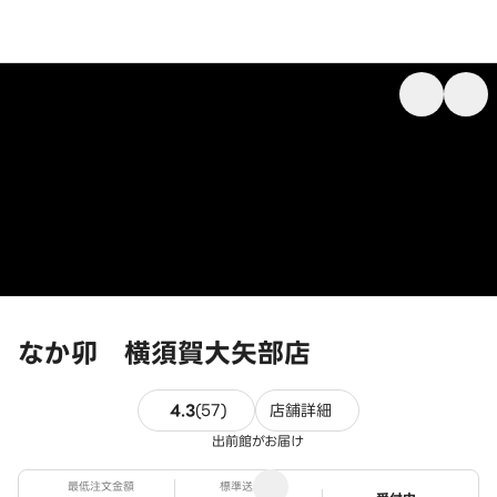
なか卯 横須賀大矢部店
57件のレビュー
4.3
(
57
)
店舗詳細
出前館がお届け
最低注文金額
標準送料