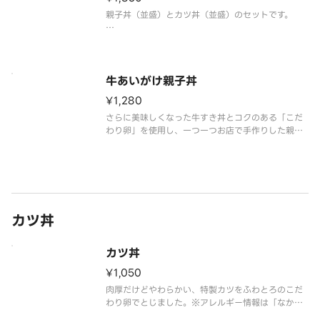
親子丼（並盛）とカツ丼（並盛）のセットです。
なか卯の人気商品をセットでお楽しみください！
※アレルギー情報は「なか卯」のホームページをご
覧ください。
牛あいがけ親子丼
¥1,280
※具材の増減等、特別なご要望は承っておりませ
ん。
さらに美味しくなった牛すき丼とコクのある「こだ
わり卵」を使用し、一つ一つお店で手作りした親子
丼を欲張って一皿に合わせた丼ぶりです。
※アレルギー情報は「なか卯」のホームページをご
覧ください。
※具材の増減等、特別なご要望は承っておりませ
ん。
カツ丼
カツ丼
¥1,050
肉厚だけどやわらかい、特製カツをふわとろのこだ
わり卵でとじました。※アレルギー情報は「なか
卯」のホームページをご覧ください。