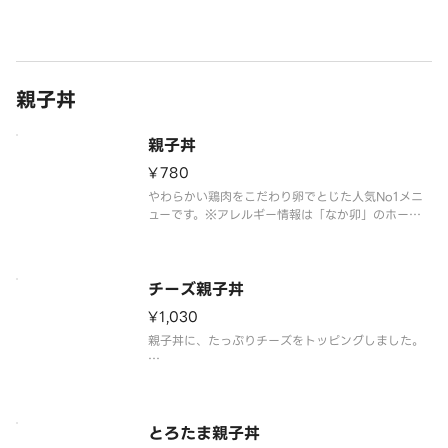
※アレルギー情報は「なか卯」のホームページをご
覧ください。
親子丼
親子丼
¥780
やわらかい鶏肉をこだわり卵でとじた人気No1メニ
ューです。※アレルギー情報は「なか卯」のホーム
ページをご覧ください。※具材の増減等、特別なご
要望は承っておりません。
チーズ親子丼
¥1,030
親子丼に、たっぷりチーズをトッピングしました。
※アレルギー情報は「なか卯」のホームページをご
覧ください。
※具材の増減等、特別なご要望は承っておりませ
ん。
とろたま親子丼