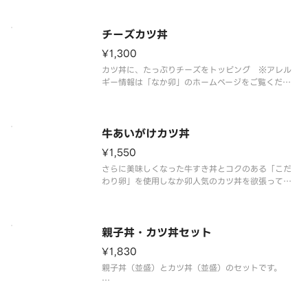
※具材の増減等、特別なご要望は承っておりませ
ん。
チーズカツ丼
¥1,300
カツ丼に、たっぷりチーズをトッピング ※アレル
ギー情報は「なか卯」のホームページをご覧くださ
い。
※具材の増減等、特別なご要望は承っておりませ
ん。
牛あいがけカツ丼
¥1,550
さらに美味しくなった牛すき丼とコクのある「こだ
わり卵」を使用しなか卯人気のカツ丼を欲張って一
皿に合わせた丼ぶりです。
※アレルギー情報は「なか卯」のホームページをご
覧ください。 ※具材の増減等、特別なご要望は承っ
ておりません。
親子丼・カツ丼セット
¥1,830
親子丼（並盛）とカツ丼（並盛）のセットです。
なか卯の人気商品をセットでお楽しみください！