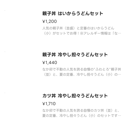
※アレルギー情報は「なか卯」のホームページをご
覧ください。 ※具材の増減等、特別なご要望は承っ
親子丼 はいからうどんセット
ておりません。
¥1,200
人気の親子丼（並盛）と定番のはいからうどん
（小）がセットでお得！※アレルギー情報は「なか
卯」のホームページをご覧ください。
※具材の増減等、特別なご要望は承っておりませ
ん。
親子丼 冷やし担々うどんセット
¥1,440
なか卯で不動の人気を誇る自慢の”ふわとろ”親子丼
（並）と、夏の定番、冷やし担々うどん（小）のセ
ットです。なか卯の人気商品をご堪能下さい。
※アレルギー情報は「なか卯」のホームページをご
覧ください。 ※具材の増減等、特別なご要望は承っ
カツ丼 冷やし担々うどんセット
¥1,710
なか卯で不動の人気を誇る自慢のカツ丼（並）と、
夏の定番、冷やし担々うどん（小）のセットです。
なか卯の人気商品をご堪能下さい。