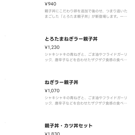
¥940
親子丼にこだわり卵を追加で後のせ、つまり追いた
まごした「とろたま親子丼」が新登場します。一般
的な卵よりも弾力とコクがあり濃厚で、パプリカ由
来のオレンジ色が鮮やかなこだわり卵を後のせする
ことで、よりとろ～りとした口当たりと濃厚な味わ
いを心ゆくまでご堪能いただけま
とろたまねぎラー親子丼
¥1,230
シャキシャキの青ねぎと、ごま油やフライドガーリ
ック、唐辛子などを合わせたザクザク食感の食べる
ラー油を合わせた商品です。とろたま親子丼の甘く
やさしい味わいと食べるラー油のピリ辛さが絶妙に
マッチし、一度食べたらやみつきになる一品です。
最初は「親子丼」として味わい、
ねぎラー親子丼
¥1,070
シャキシャキの青ねぎと、ごま油やフライドガーリ
ック、唐辛子などを合わせたザクザク食感の食べる
ラー油を合わせた商品です。親子丼の甘くやさしい
味わいと食べるラー油のピリ辛さが絶妙にマッチ
し、一度食べたらやみつきになる一品です。最初は
「親子丼」として味わい、途中で混
親子丼・カツ丼セット
¥1,830