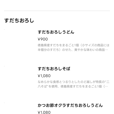
具材の増減等、特別なご要望は承っておりません。
すだちおろし
すだちおろしうどん
¥900
徳島県産すだちをまるごと1個（小サイズの商品には
半個分のすだち）のせた、爽やかな味わいの商品で
す。香り豊かなすだちをぎゅっと搾ると、なか卯特
製のしょうゆだれを合わせたのど越しのよいうどん
に、程よい酸味がプラスされます。大根おろしを合
わせ、さっぱりとした味わい
すだちおろしそば
¥1,080
なめらかな食感とつるりとしたのど越しが特長の“二
八そば”を使用、徳島県産すだちをまるごと1個（小
サイズの商品には半個分のすだち）のせた、爽やか
な味わいの商品です。香り豊かなすだちをぎゅっと
搾ると、なか卯特製のしょうゆだれを合わせたのど
越しのよいそばに、程よい酸
かつお節オクラすだちおろしうどん
¥1,080