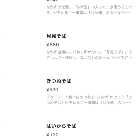
なか卯の定番。「あげ玉」の入った、京風うどんで
す。※アレルギー情報は「なか卯」のホームページ
をご覧ください。
※具材の増減等、特別なご要望は承っておりませ
ん。
月見そば
¥880
なか卯自慢のこだわり卵が付いた「月見そば」。※
アレルギー情報は「なか卯」のホームページをご覧
ください。
※具材の増減等、特別なご要望は承っておりませ
ん。
きつねそば
¥930
ジューシーで食べ応えのある“おあげ”がのった「き
つねそば」※アレルギー情報は「なか卯」のホーム
ページをご覧ください。※具材の増減等、特別なご
要望は承っておりません。
はいからそば
¥720