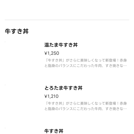
覧ください。※具材の増減等、特別なご要望は承っ
ておりません。
牛すき丼
温たま牛すき丼
¥1,250
「牛すき丼」がさらに美味しくなって新登場！赤身
と脂身のバランスにこだわった牛肉、すき焼きなら
ではの具材である白ねぎと白滝を使用しこだわりの
たれで仕上げました。
※アレルギー情報は「なか卯」のホームページをご
覧ください。
とろたま牛すき丼
※具材の増減等、特別なご要望は承っており
¥1,210
「牛すき丼」がさらに美味しくなって新登場！赤身
と脂身のバランスにこだわった牛肉、すき焼きなら
ではの具材である白ねぎと白滝を使用しこだわりの
たれで仕上げました。牛すきの旨みとまろやかな
「こだわり卵」の味わいにごはんが進みます！
※アレルギー情報は「なか卯」のホー
牛すき丼