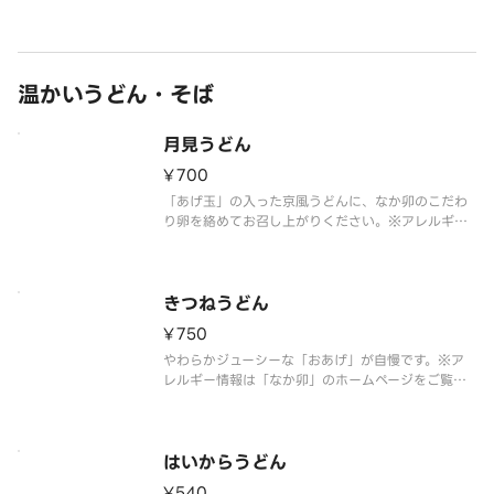
※アレルギー情報は「なか卯」のホームページをご
覧ください。
※具材の増減等、特別なご要望は承っておりませ
温かいうどん・そば
ん。
月見うどん
¥700
「あげ玉」の入った京風うどんに、なか卯のこだわ
り卵を絡めてお召し上がりください。※アレルギー
情報は「なか卯」のホームページをご覧ください。
※具材の増減等、特別なご要望は承っておりませ
ん。
きつねうどん
¥750
やわらかジューシーな「おあげ」が自慢です。※ア
レルギー情報は「なか卯」のホームページをご覧く
ださい。
※具材の増減等、特別なご要望は承っておりませ
ん。
はいからうどん
¥540