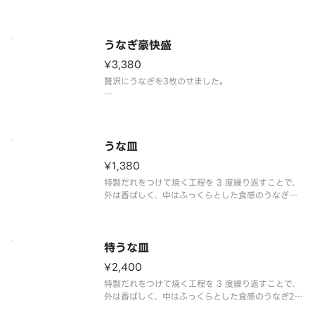
※アレルギー情報は「なか卯」のホームページをご
覧ください。
※具材の増減等、特別なご要望は承っておりませ
ん。
うなぎ豪快盛
¥3,380
贅沢にうなぎを3枚のせました。
※アレルギー情報は「なか卯」のホームページをご
覧ください。
※具材の増減等、特別なご要望は承っておりませ
うな皿
¥1,380
特製だれをつけて焼く工程を 3 度繰り返すことで、
外は香ばしく、中はふっくらとした食感のうなぎに
仕上げました。
※アレルギー情報は「なか卯」のホームページをご
覧ください。
特うな皿
¥2,400
特製だれをつけて焼く工程を 3 度繰り返すことで、
外は香ばしく、中はふっくらとした食感のうなぎ2枚
です。