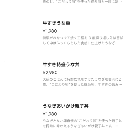
枚のせ、“こだわり卵”を使った錦糸卵と一緒に味わ
える食べ応え抜群の特盛うな丼です。
※アレルギー情報は「なか卯」のホームページをご
覧ください。
※具材の増減等、特別なご要望は承っておりませ
牛すきうな重
ん。
¥1,980
特製だれをつけて焼く工程を 3 度繰り返し外は香ば
しく中はふっくらとした食感に仕上げたうなぎ
と、“こだわり卵”を使った錦糸卵、牛すきの旨みを
同時に味わうことができる牛すきうな重です。ごは
んが進みます。
※アレルギー情報は「なか卯」のホームページをご
牛すき特盛うな丼
覧ください。
¥2,980
大盛のごはんに特製だれをつけたうなぎを贅沢に2
枚、“こだわり卵”を使った錦糸卵、牛すきの旨みを
同時に味わうことができる大満足していただける牛
すき特盛うな丼です。
※アレルギー情報は「なか卯」のホームページをご
覧ください。
うなぎあいがけ親子丼
¥1,980
うなぎとなか卯自慢の“こだわり卵”を使った親子丼
を同時に味わえるうなぎあいがけ親子丼です。