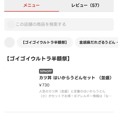
メニュー
レビュー（57）
【ゴイゴイウルトラ半額祭】
金胡麻だれざるうどん
【ゴイゴイウルトラ半額祭】
50%OFF
カツ丼 はいからうどんセット （並盛）
¥730
人気のカツ丼（並盛）と定番のはいからうどん
（小）がセットでお得！※アレルギー情報は「なか
卯」のホームページをご覧ください。
※具材の増減等、特別なご要望は承っておりませ
ん。