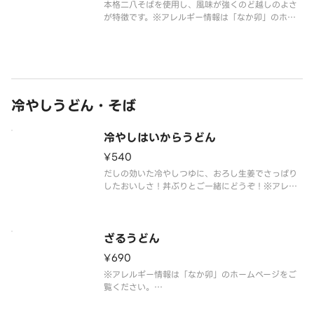
本格二八そばを使用し、風味が強くのど越しのよさ
が特徴です。※アレルギー情報は「なか卯」のホー
ムページをご覧ください。
※具材の増減等、特別なご要望は承っておりませ
ん。
冷やしうどん・そば
冷やしはいからうどん
¥540
だしの効いた冷やしつゆに、おろし生姜でさっぱり
したおいしさ！丼ぶりとご一緒にどうぞ！※アレル
ギー情報は「なか卯」のホームページをご覧くださ
い。
※具材の増減等、特別なご要望は承っておりませ
ん。
ざるうどん
¥690
※アレルギー情報は「なか卯」のホームページをご
覧ください。
※具材の増減等、特別なご要望は承っておりませ